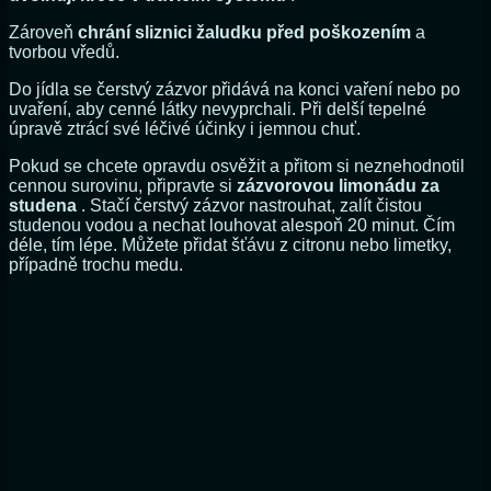
Zároveň
chrání sliznici žaludku před poškozením
a
tvorbou vředů.
Do jídla se čerstvý zázvor přidává na konci vaření nebo po
uvaření, aby cenné látky nevyprchali. Při delší tepelné
úpravě ztrácí své léčivé účinky i jemnou chuť.
Pokud se chcete opravdu osvěžit a přitom si neznehodnotil
cennou surovinu, připravte si
zázvorovou limonádu za
studena
. Stačí čerstvý zázvor nastrouhat, zalít čistou
studenou vodou a nechat louhovat alespoň 20 minut. Čím
déle, tím lépe. Můžete přidat šťávu z citronu nebo limetky,
případně trochu medu.