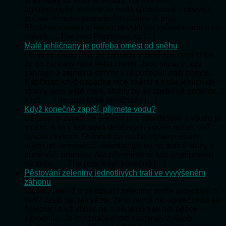
pranostiky už dlouho neplatí. Na ověřené
agrotechnické termíny se nedá spolehnout a obvyklé
počasí mírného podnebního pásma je pryč.
Předznamenává to konec obvyklého způsobu práce na
našich … The post Připraveni na […]
Malé jehličnany je potřeba omést od sněhu
I když se často říká, že zahrada v zimě spí, není to tak,
že do zahrady není třeba chodit. Jsou situace, kdy
zahrada a zejména stromy v ní potřebují naši pomoc.
Například když napadne více sněhu a naše jehličnaté
stromy jsou ještě malé. Mohly by se zbytečně polámat. I
když … The post Malé jehličnany […]
Když konečně zaprší, přijmete vodu?
Už jsme si zvykli, že podzim je u nás deštivý a všude je
mokro. A že v létě bývá dešťových srážek méně, než
bývalo zvykem. Stížnosti na sucho slyšíme všude,
nejen od zemědělců, odvolávajíc se na deficit vláhy v
půdě vůči průměru. Ale přiznejme si, kdo je připraven
na dobu, … The post Když konečně […]
Pěstování zeleniny jednotlivých tratí ve vyvýšeném
záhonu
Slyšely jste už o pěstování zeleniny podle jednotlivých
tratí? Jestli ne, tak vězte, že to nemá nic společného se
železnicí a už vůbec ne s nějakou tratí pro běžce-
závodníky. Je to označení pro zastaralý způsob