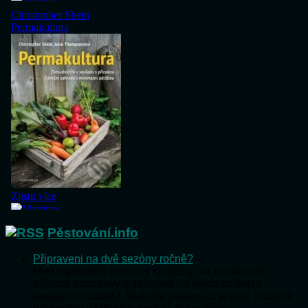
Pěstování.info
Připraveni na dvě sezóny ročně?
Mnozí pěstitelé zeleniny si stěžují na nepříznivé
přírodní podmínky a zejména na jejich změnu v
posledním období. Stabilita pěstování je pryč a dávné