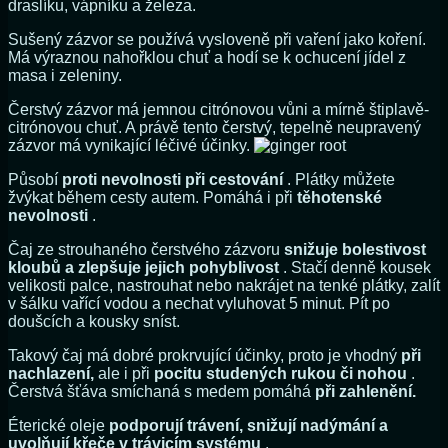
draslíku, vápníku a železa.
Sušený zázvor se používá vysloveně při vaření jako koření.
Má výraznou nahořklou chuť a hodí se k ochucení jídel z
masa i zeleniny.
Čerstvý zázvor má jemnou citrónovou vůni a mírně štiplavě-
citrónovou chuť. A právě tento čerstvý, tepelně neupravený
zázvor má vynikající léčivé účinky.
Působí
proti nevolnosti při cestování
. Plátky můžete
žvýkat během cesty autem. Pomáhá i při
těhotenské
nevolnosti
.
Čaj ze strouhaného čerstvého zázvoru
snižuje bolestivost
kloubů a zlepšuje jejich pohyblivost
. Stačí denně kousek
velikosti palce, nastrouhat nebo nakrájet na tenké plátky, zalít
v šálku vařící vodou a nechat vyluhovat 5 minut. Pít po
doušcích a kousky sníst.
Takový čaj má dobré prokrvující účinky, proto je vhodný
při
nachlazení,
ale i při
pocitu studených rukou či nohou
.
Čerstvá šťáva smíchaná s medem pomáhá
při zahlenění.
Éterické oleje
podporují trávení, snižují nadýmání a
uvolňují křeče v trávicím systému
.