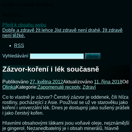
Dobře a zdravě žít lehce
Načítání...
Přejít k obsahu webu
Dobře a zdravě žít lehce
Jíst zdravě není drahé, žít zdravě
není těžké.
RSS
Vyhledávání
Zázvor-koření i lék současně
Publikováno
27. května 2012
Aktualizováno
11. října 2018
Od
Olinka
Kategorie:
Zapomenuté recepty
,
Zdraví
Co to ​​vlastně je zázvor? Čerstvý zázvor je oddenek, čili hlíza
rostliny, pocházející z Asie. Používal se už ve starověku jako
koření i univerzální lék. Dnes je dostupný jako sušený prášek
i jako čerstvý kořen.
Hlavními obsahovými látkami jsou voňavé oleje, nejznámější
je gingerol. Nezanedbatelný je i obsah minerálů, hlavně