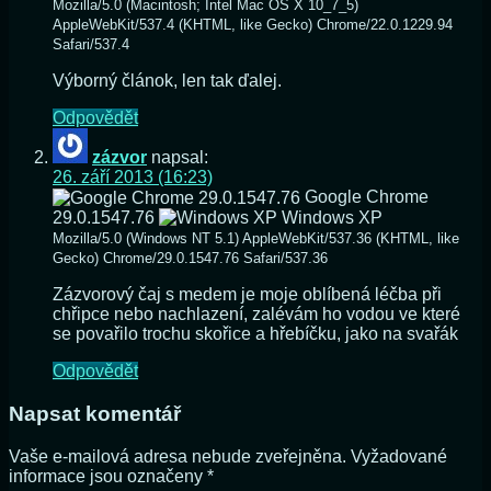
Mozilla/5.0 (Macintosh; Intel Mac OS X 10_7_5)
AppleWebKit/537.4 (KHTML, like Gecko) Chrome/22.0.1229.94
Safari/537.4
Výborný článok, len tak ďalej.
Odpovědět
zázvor
napsal:
26. září 2013 (16:23)
Google Chrome
29.0.1547.76
Windows XP
Mozilla/5.0 (Windows NT 5.1) AppleWebKit/537.36 (KHTML, like
Gecko) Chrome/29.0.1547.76 Safari/537.36
Zázvorový čaj s medem je moje oblíbená léčba při
chřipce nebo nachlazení, zalévám ho vodou ve které
se povařilo trochu skořice a hřebíčku, jako na svařák
Odpovědět
Napsat komentář
Vaše e-mailová adresa nebude zveřejněna.
Vyžadované
informace jsou označeny
*