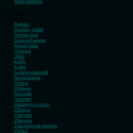
Málo kaštanů
Rubriky
Bylinky
Domácí chléb
Domácnost
Doporučujeme
Hlavní jídla
Hubnutí
Jídlo
Květy
Květy
lunární kalendář
Nezařazené
Ovoce
Polévky
Recepty
Stromky
Uklízení s Lunou
Zábava
Zahrada
Zákusky
Zapomenuté recepty
Zdraví