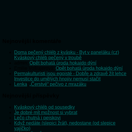
Nejnovější komentáře
Doma pečený chléb z kvásku - Byt v paneláku (cz)
:
Kváskový chléb pečený v troubě
admin
:
Opět bohatá úroda hokaido dýní
Emilie Vošlajerová
:
Opět bohatá úroda hokaido dýní
Permakulturisti jsou egoisté - Dobře a zdravě žít lehce
:
Investice do umělých hnojiv nemusí stačit
Lenka
:
„Čerstvé“ pečivo z mrazáku
Nejnovější příspěvky
Kváskový chléb od sousedky
Je dobré mít možnost si vybrat
Lečo chutná i pejskovi
Když nedáte (slepici žrát), nedostane (od slepice
vajíčko)