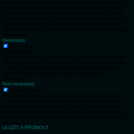
as they are essential for the working of basic functionalities of
the website. We also use third-party cookies that help us
analyze and understand how you use this website. These
cookies will be stored in your browser only with your consent.
You also have the option to opt-out of these cookies. But
opting out of some of these cookies may affect your browsing
experience.
Necessary
Necessary
Vždy povoleno
Necessary cookies are absolutely essential for the website to
function properly. This category only includes cookies that
ensures basic functionalities and security features of the
website. These cookies do not store any personal
information.
Non-necessary
Non-necessary
Any cookies that may not be particularly necessary for the
website to function and is used specifically to collect user
personal data via analytics, ads, other embedded contents
are termed as non-necessary cookies. It is mandatory to
procure user consent prior to running these cookies on your
website.
ULOŽIT A PŘIJMOUT