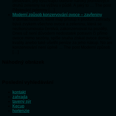
pěstování, prý využívající odlišné nároky jednotlivých
druhů zeleniny na výživu v půdě. A jaký to … The post
Pěstování zeleniny […]
Moderní způsob konzervování ovoce – zavřeniny
V domácnostech, které mají přístup k plodům zahrady,
bývá zvykem všechno ovoce a zeleninu, která se
nezkonzumovala čerstvá, zakonzervovat na později.
Dnes už není důvodem nedostatek potravin či přímo
ovoce mimo sezóny, spíše snaha získat ovoce domácí
kvality anebo také ušetřit peníze za jeho nákup. No ani
konzervování není úplně … The post Moderní způsob
[…]
Náhodný obrázek
Poslední vyhledávání
kontakt
zahrada
tavený sýr
Kecup
hortenzie