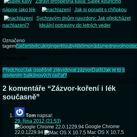
Zdraví prospěšná káva: Šálek kouřícího
nápoje jako lék
Jak si poradit s chřipkou
Sychravým dnům navzdory: Jak předcházet
nachlazení?
Ideální potraviny do letních veder
Označeno
tagem
čaj
čerstvé
cukr
ginger
klouby
lék
limonáda
med
nevolnost
po
Čtěte dál
Předchozí
Jak úspěšně zlikvidovat zázvor
Další
Jak je to s
opylením balkónových rajčat?
2 komentáře “
Zázvor-koření i lék
současně
”
Tom
napsal:
29. října 2012 (21:53)
Google Chrome
22.0.1229.94
Mac OS X 10.7.5