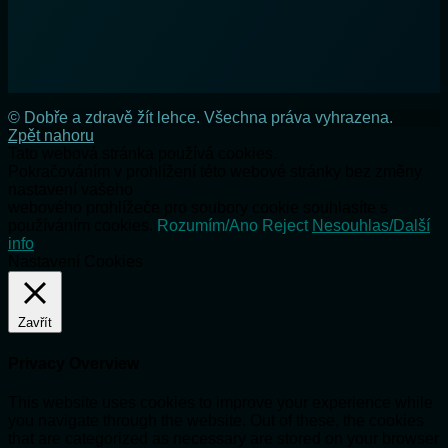
© Dobře a zdravě žít lehce. Všechna práva vyhrazena.
Zpět nahoru
Tato webová stránka používá cookies.
Pokračováním v prohlížení této webové stránky bez změny
nastavení vašeho
webového prohlížeče pro soubory cookie souhlasíte s
používáním cookies.
Rozumím/Ano
Reject
Nesouhlas/Další
info
Nastavení Cookies
Zavřít
Privacy Overview
This website uses cookies to improve your experience while
you navigate through the website. Out of these, the cookies
that are categorized as necessary are stored on your browser