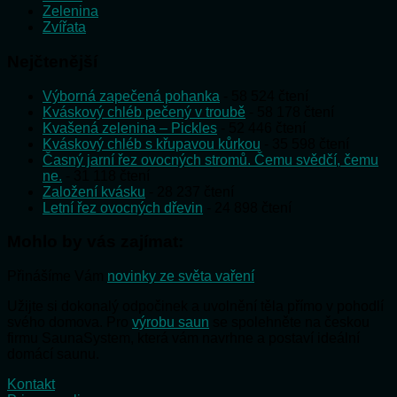
Zelenina
Zvířata
Nejčtenější
Výborná zapečená pohanka
- 58 524 čtení
Kváskový chléb pečený v troubě
- 58 178 čtení
Kvašená zelenina – Pickles
- 52 446 čtení
Kváskový chléb s křupavou kůrkou
- 35 598 čtení
Časný jarní řez ovocných stromů. Čemu svědčí, čemu
ne.
- 31 118 čtení
Založení kvásku
- 28 237 čtení
Letní řez ovocných dřevin
- 24 898 čtení
Mohlo by vás zajímat:
Přinášíme Vám
novinky ze světa vaření
Užijte si dokonalý odpočinek a uvolnění těla přímo v pohodlí
svého domova. Pro
výrobu saun
se spolehněte na českou
firmu SaunaSystem, která vám navrhne a postaví ideální
domácí saunu.
Kontakt