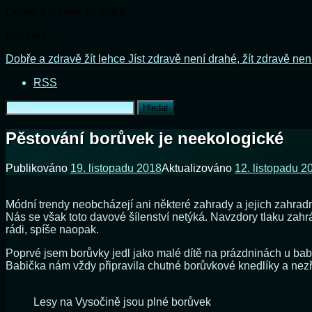
Dobře a zdravě žít lehce
Načítání...
Přejít
Dobře a zdravě žít lehce
Jíst zdravě není drahé, žít zdravě nen
k
RSS
obsahu
webu
Vyhledávání
Pěstování borůvek je neekologické
Publikováno
19. listopadu 2018
Aktualizováno
12. listopadu 2
Módní trendy neobcházejí ani některé zahrady a jejich zahrad
Nás se však toto davové šílenství netýká. Navzdory tlaku za
rádi, spíše naopak.
Poprvé jsem borůvky jedl jako malé dítě na prázdninách u babi
Babička nám vždy připravila chutné borůvkové knedlíky a nezř
Lesy na Vysočině jsou plné borůvek