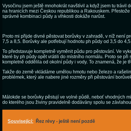
Vysočinu jsem ještě mnohokrát navštívil a když jsem tu trávil 
na hranicích mezi Českou republikou a Rakouskem. Přestože se 
správné kombinaci půdy a vlhkosti dokáže narůst.
Proto mi přijde divné pěstovat borůvky v zahradě, v níž není 
7,5 a 8,5. Borůvky ale potřebují hodnotu ph půdy od 3,5 do 4,5
To představuje kompletně vyměnit půdu pro pěstování. Ve vyk
které by ph půdy opět vrátili do místního normálu. Proto se př
kompletně oddělila od okolní půdy i vody. To znamená, že je t
Takže do země vkládáme umělou hmotu nebo železo a rašelina s
problémek, který ale nabere jiné rozměry při pěstování borůve
Málokde se borůvky pěstují ve volné půdě, neboť vhodných mí
do kterého jsou živiny pravidelně dodávány spolu se závlahou
Související:
Řez révy - ještě není pozdě