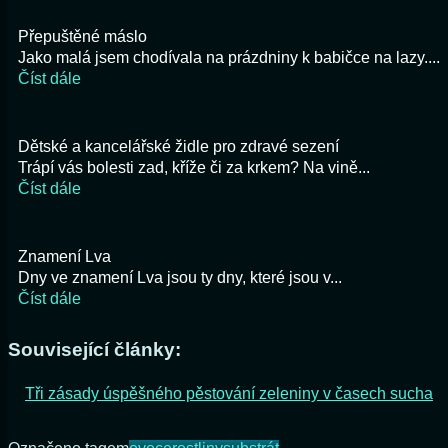
Přepuštěné máslo
Jako malá jsem chodívala na prázdniny k babičce na lazy....
Číst dále
Dětské a kancelářské židle pro zdravé sezení
Trápí vás bolesti zad, kříže či za krkem? Na vině...
Číst dále
Znamení Lva
Dny ve znamení Lva jsou ty dny, které jsou v...
Číst dále
Související články:
Tři zásady úspěšného pěstování zeleniny v časech sucha