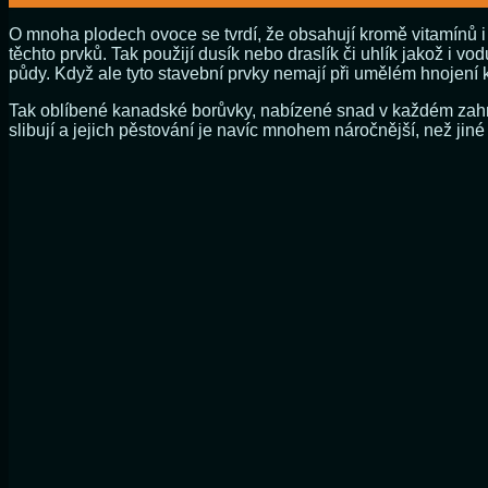
O mnoha plodech ovoce se tvrdí, že obsahují kromě vitamínů i 
těchto prvků. Tak použijí dusík nebo draslík či uhlík jakož i 
půdy. Když ale tyto stavební prvky nemají při umělém hnojení 
Tak oblíbené kanadské borůvky, nabízené snad v každém zahr
slibují a jejich pěstování je navíc mnohem náročnější, než jiné