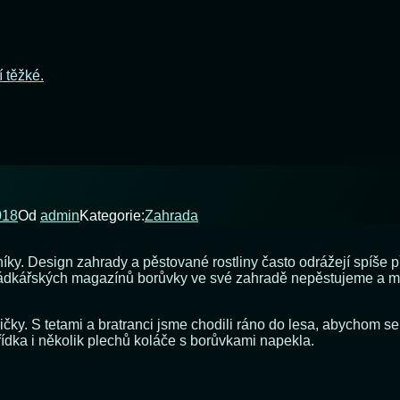
í těžké.
018
Od
admin
Kategorie:
Zahrada
níky. Design zahrady a pěstované rostliny často odrážejí spíše
hrádkářských magazínů borůvky ve své zahradě nepěstujeme a má
čky. S tetami a bratranci jsme chodili ráno do lesa, abychom se
ídka i několik plechů koláče s borůvkami napekla.