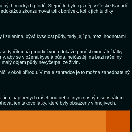
hutných modrých plodů. Stejné to bylo i jižněji v České Kanadě,
edokážou zkonzumovat tolik borůvek, kolik jich tu díky
i zelenina, bývá kyselost půdy, tedy její ph, mezi hodnotami
šudypřítomná proudící voda dokáže přinést minerální látky,
ny, aby se vložená kyselá půda, nejčastěji na bázi rašeliny,
e malý objem půdy nevyčerpal ze živin.
ičí v okolí přírodu. V malé zahrádce je to možná zanedbatelný
vacích, naplněných rašelinou nebo jiným nosným substrátem,
ovat jen takové látky, které byly obsaženy v hnojivech.