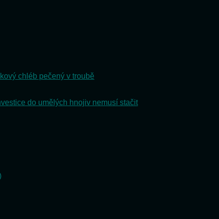
kový chléb pečený v troubě
nvestice do umělých hnojiv nemusí stačit
)