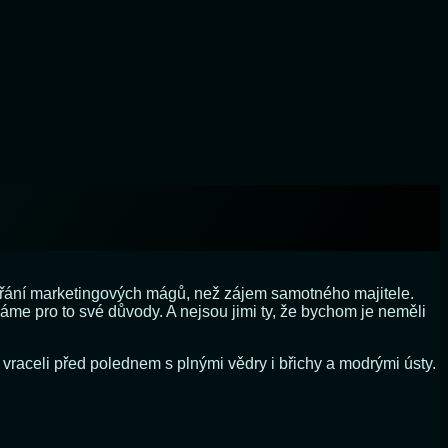
 přání marketingových mágů, než zájem samotného majitele.
me pro to své důvody. A nejsou jimi ty, že bychom je neměli
 vraceli před polednem s plnými vědry i břichy a modrými ústy.