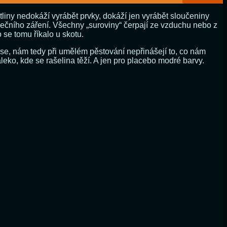
tliny nedokáží vyrábět prvky, dokáží jen vyrábět sloučeniny
unečního záření. Všechny „suroviny“ čerpají ze vzduchu nebo z
 se tomu říkalo u skotu.
, nám tedy při umělém pěstování nepřinášejí to, co nám
leko, kde se rašelina těží. A jen pro placebo modré barvy.