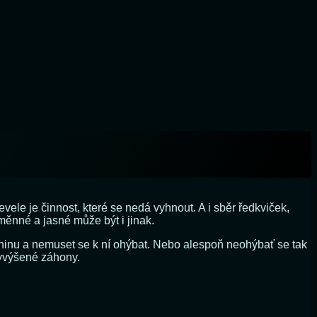
vele je činnost, které se nedá vyhnout. A i sběr ředkviček,
eměnné a jasné může být i jinak.
eninu a nemuset se k ní ohýbat. Nebo alespoň neohýbať se tak
vyvýšené záhony.