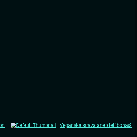
hon
Veganská strava aneb její bohatá