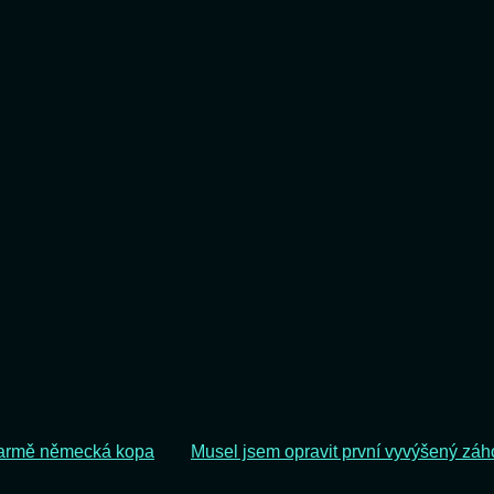
farmě německá kopa
Musel jsem opravit první vyvýšený zá