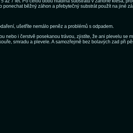
 5 až 7 let. Po celou dobu hladina substrátu v záhoně klesá, pro
 ponechat běžný záhon a přebytečný substrát použít na jiné záh
podaření, ušetříte nemálo peněz a problémů s odpadem.
ebo i čerstvě posekanou trávou, zjistíte, že ani plevelu se mez
z kouře, smradu a plevele. A samozřejmě bez bolavých zad při 