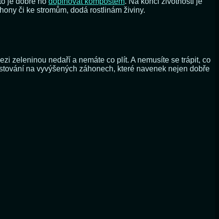
to je dobré ho
doplňovat kompostem
. Na konci životnosti je
ony či ke stromům, dodá rostlinám živiny.
i zeleninou nedaří a nemáte co plít. A nemusíte se trápit, co
pěstování na vyvýšených záhonech, které navenek nejen dobře