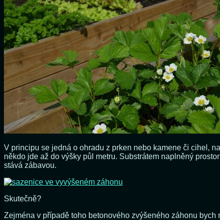
V principu se jedná o ohradu z prken nebo kamene či cihel, n
někdo jde až do výšky půl metru. Substrátem naplněný prostor
stává zábavou.
Skutečně?
Zejména v případě toho betonového zvýšeného záhonu bych rá