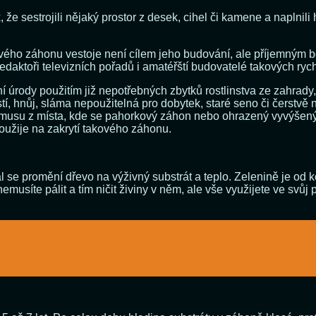
, že sestrojili nějaký prostor z desek, cihel či kamene a naplnil
vého záhonu vestoje není cílem jeho budování, ale příjemným 
daktoři televizních pořadů i amatéřští budovatelé takových rych
ní úrody použitím již nepotřebných zbytků rostlinstva ze zahra
istí, hnůj, sláma nepoužitelná pro dobytek, staré seno či čerstvě
a humusu z místa, kde se pahorkový záhon nebo ohrazený vyvýšen
použije na zakrytí takového záhonu.
se promění dřevo na výživný substrát a teplo. Zelenině je od koř
emusíte pálit a tím ničit živiny v něm, ale vše využijete ve svůj