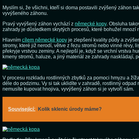
Myslím si, že všichni, kteří si doma postavili zvýšený záhon tak
vyvýšeného záhonu.
Pravý vyvýšený záhon vychází z
německé kopy
. Obsluha tako
zahrady je důsledkem skrytých procesů, které bohužel mnozí re
Hlavním
cílem německé kopy
je zlepšení kvality půdy a zvýše
stromy, které již nerodí, větve z řezu stromů nebo vinné révy, l
překryje vrstvou zeminy. A nejlepší je, když se vrchní vrstv
kmeny stromů, haluze, a jiný materiál ze zahrady naskládají, 
V procesu rozkladu rostlinných zbytků za pomoci hmyzu a žížal 
déle do podzimu. Vy si tak uklidíte v zahradě, rostlinný odpad n
nemusíte kupovat hnojiva, vyvýšený záhon si je vytvoří sám.
Související:
Kolik sklenic úrody máme?