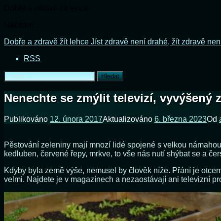
Dobře a zdravě žít lehce
Načítání...
Přejít
Dobře a zdravě žít lehce
Jíst zdravě není drahé, žít zdravě nen
k
RSS
obsahu
webu
Vyhledávání
Nenechte se zmýlit televizí, vyvýšený z
Publikováno
12. února 2017
Aktualizováno
6. března 2023
Od
Pěstování zeleniny mají mnozí lidé spojené s velkou námahou. Je
kedluben, červené řepy, mrkve, to vše nás nutí shýbat se a čer
Kdyby byla země výše, nemusel by člověk níže. Přání je otcem
velmi. Najdete je v magazínech a nezaostávají ani televizní 