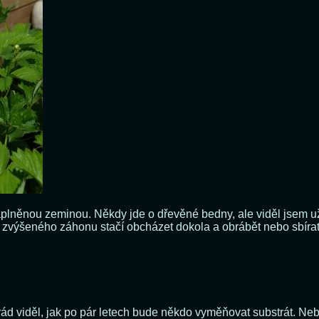
aplněnou zeminou. Někdy jde o dřevěné bedny, ale viděl jsem u
 zvýšeného záhonu stačí obcházet dokola a obrábět nebo sbírat 
d viděl, jak po pár letech bude někdo vyměňovat substrát. Ne