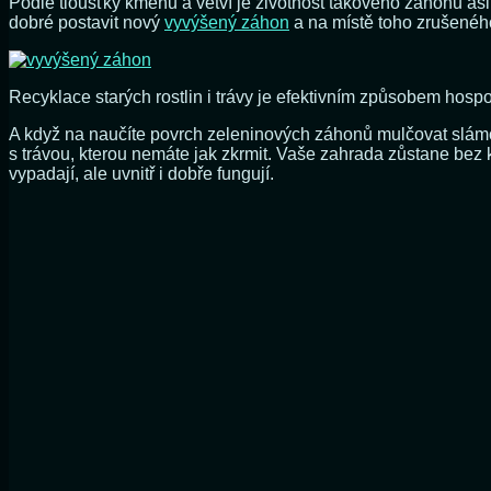
Podle tloušťky kmenů a větví je životnost takového záhonu asi
dobré postavit nový
vyvýšený záhon
a na místě toho zrušeného
Recyklace starých rostlin i trávy je efektivním způsobem hos
A když na naučíte povrch zeleninových záhonů mulčovat slámou n
s trávou, kterou nemáte jak zkrmit. Vaše zahrada zůstane be
vypadají, ale uvnitř i dobře fungují.