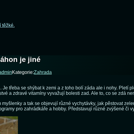
í těžké.
áhon je jiné
admin
Kategorie:
Zahrada
 třeba se shýbat k zemi a z toho bolí záda ale i nohy. Pletí ple
stvé a zdravé vitamíny vyvažují bolesti zad. Ale to, co se zdá n
 myšlenky a tak se objevují různé vychytávky, jak pěstovat zel
programy pro zahrádkáře a hobby. Představují různé zvýšené či 