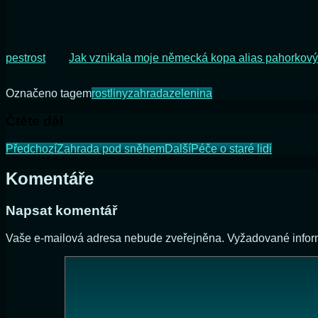
pestrost
Jak vznikala moje německá kopa alias pahorkov
Označeno tagem
rostliny
zahrada
zelenina
Čtěte dál
Předchozí
Zahrada pod sněhem
Další
Péče o staré lidi
Komentáře
Napsat komentář
Vaše e-mailová adresa nebude zveřejněna.
Vyžadované info