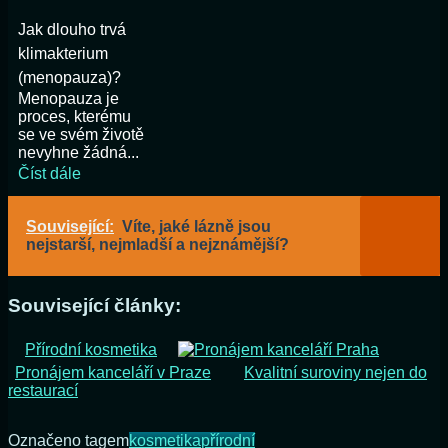
Jak dlouho trvá
klimakterium
(menopauza)?
Menopauza je
proces, kterému
se ve svém životě
nevyhne žádná...
Číst dále
Související:
Víte, jaké lázně jsou
nejstarší, nejmladší a nejznámější?
Související články:
Přírodní kosmetika
Pronájem kanceláří v Praze
Kvalitní suroviny nejen do
restaurací
Označeno tagem
kosmetika
přírodní