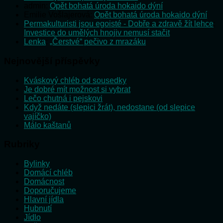
admin
:
Opět bohatá úroda hokaido dýní
Emilie Vošlajerová
:
Opět bohatá úroda hokaido dýní
Permakulturisti jsou egoisté - Dobře a zdravě žít lehce
:
Investice do umělých hnojiv nemusí stačit
Lenka
:
„Čerstvé“ pečivo z mrazáku
Nejnovější příspěvky
Kváskový chléb od sousedky
Je dobré mít možnost si vybrat
Lečo chutná i pejskovi
Když nedáte (slepici žrát), nedostane (od slepice
vajíčko)
Málo kaštanů
Rubriky
Bylinky
Domácí chléb
Domácnost
Doporučujeme
Hlavní jídla
Hubnutí
Jídlo