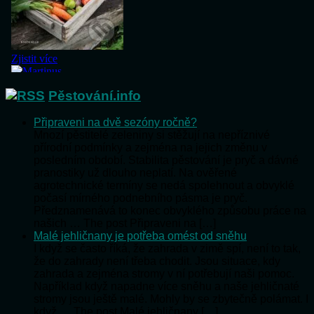
Pěstování.info
Připraveni na dvě sezóny ročně?
Mnozí pěstitelé zeleniny si stěžují na nepříznivé
přírodní podmínky a zejména na jejich změnu v
posledním období. Stabilita pěstování je pryč a dávné
pranostiky už dlouho neplatí. Na ověřené
agrotechnické termíny se nedá spolehnout a obvyklé
počasí mírného podnebního pásma je pryč.
Předznamenává to konec obvyklého způsobu práce na
našich … The post Připraveni na […]
Malé jehličnany je potřeba omést od sněhu
I když se často říká, že zahrada v zimě spí, není to tak,
že do zahrady není třeba chodit. Jsou situace, kdy
zahrada a zejména stromy v ní potřebují naši pomoc.
Například když napadne více sněhu a naše jehličnaté
stromy jsou ještě malé. Mohly by se zbytečně polámat. I
když … The post Malé jehličnany […]