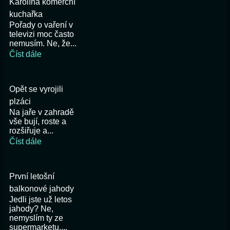
Karolína komerční
kuchařka
Pořady o vaření v
televizi moc často
nemusím. Ne, že...
Číst dále
Opět se vyrojili
plzáci
Na jaře v zahradě
vše bují, roste a
rozšiřuje a...
Číst dále
První letošní
balkonové jahody
Jedli jste už letos
jahody? Ne,
nemyslím ty ze
supermarketu,...