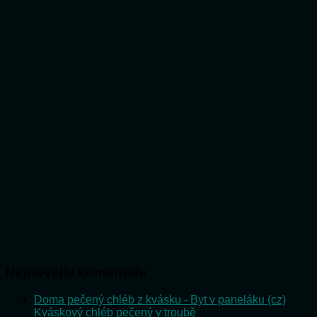
Nejnovější komentáře
Doma pečený chléb z kvásku - Byt v paneláku (cz)
:
Kváskový chléb pečený v troubě