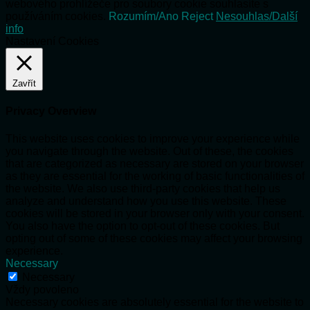
webového prohlížeče pro soubory cookie souhlasíte s
používáním cookies.
Rozumím/Ano
Reject
Nesouhlas/Další
info
Nastavení Cookies
Zavřít
Privacy Overview
This website uses cookies to improve your experience while
you navigate through the website. Out of these, the cookies
that are categorized as necessary are stored on your browser
as they are essential for the working of basic functionalities of
the website. We also use third-party cookies that help us
analyze and understand how you use this website. These
cookies will be stored in your browser only with your consent.
You also have the option to opt-out of these cookies. But
opting out of some of these cookies may affect your browsing
experience.
Necessary
Necessary
Vždy povoleno
Necessary cookies are absolutely essential for the website to