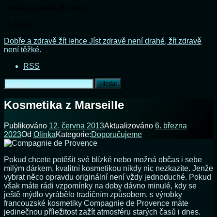
Dobře a zdravě žít lehce
Načítání...
Přejít
Dobře a zdravě žít lehce
Jíst zdravě není drahé, žít zdravě
k
není těžké.
obsahu
RSS
webu
Vyhledávání
Kosmetika z Marseille
Publikováno
12. června 2013
Aktualizováno
6. března
2023
Od
Olinka
Kategorie:
Doporučujeme
Pokud chcete potěšit své blízké nebo možná občas i sebe
milým dárkem, kvalitní kosmetikou nikdy nic nezkazíte. Jenže
vybrat něco opravdu originální není vždy jednoduché. Pokud
však máte rádi vzpomínky na doby dávno minulé, kdy se
ještě mýdlo vyrábělo tradičním způsobem, s výrobky
francouzské kosmetiky Compagnie de Provence máte
jedinečnou příležitost zažít atmosféru starých časů i dnes.