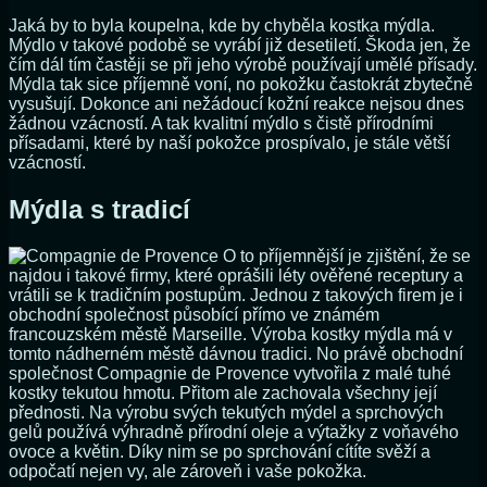
Jaká by to byla koupelna, kde by chyběla kostka mýdla.
Mýdlo v takové podobě se vyrábí již desetiletí. Škoda jen, že
čím dál tím častěji se při jeho výrobě používají umělé přísady.
Mýdla tak sice příjemně voní, no pokožku častokrát zbytečně
vysušují. Dokonce ani nežádoucí kožní reakce nejsou dnes
žádnou vzácností. A tak kvalitní mýdlo s čistě přírodními
přísadami, které by naší pokožce prospívalo, je stále větší
vzácností.
Mýdla s tradicí
O to příjemnější je zjištění, že se
najdou i takové firmy, které oprášili léty ověřené receptury a
vrátili se k tradičním postupům. Jednou z takových firem je i
obchodní společnost působící přímo ve známém
francouzském městě Marseille. Výroba kostky mýdla má v
tomto nádherném městě dávnou tradici. No právě obchodní
společnost Compagnie de Provence vytvořila z malé tuhé
kostky tekutou hmotu. Přitom ale zachovala všechny její
přednosti. Na výrobu svých tekutých mýdel a sprchových
gelů používá výhradně přírodní oleje a výtažky z voňavého
ovoce a květin. Díky nim se po sprchování cítíte svěží a
odpočatí nejen vy, ale zároveň i vaše pokožka.