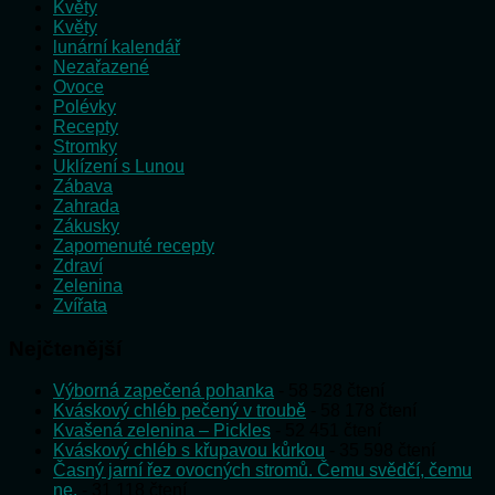
Květy
Květy
lunární kalendář
Nezařazené
Ovoce
Polévky
Recepty
Stromky
Uklízení s Lunou
Zábava
Zahrada
Zákusky
Zapomenuté recepty
Zdraví
Zelenina
Zvířata
Nejčtenější
Výborná zapečená pohanka
- 58 528 čtení
Kváskový chléb pečený v troubě
- 58 178 čtení
Kvašená zelenina – Pickles
- 52 451 čtení
Kváskový chléb s křupavou kůrkou
- 35 598 čtení
Časný jarní řez ovocných stromů. Čemu svědčí, čemu
ne.
- 31 118 čtení