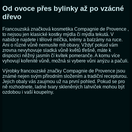
Od ovoce přes bylinky až po vzácné
dřevo
Francouzská značková kosmetika Compagnie de Provence ,
to nejsou jen klasické kostky mýdla či mýdla tekutá. V
nabídce najdete i tělové mlíčka, krémy a balzámy na ruce.
Ani o různé vůně nemusíte mít obavy. Vždyť pokud vám
zrovna nevyhovuje sladká vůně květů třešně, máte k
dispozici něžný jasmín čí kvítek pomeranče. A komu více
vyhovují kořenité vůně, možná si vybere vůni anýzu a pačuli.
Výrobky francouzské značky Compagnie de Provence jsou
známé nejen svým přírodním složením a tradiční recepturou.
Jejich obaly vás zaujmou už na první pohled. Pokud se pro
ně rozhodnete, ladné tvary skleněných lahviček mohou být
ozdobou i vaší koupelny.