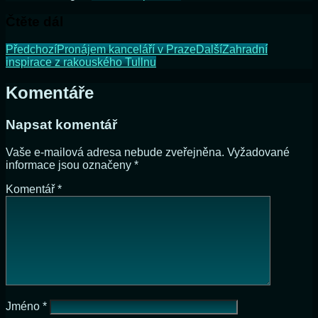
Čtěte dál
Předchozí
Pronájem kanceláří v Praze
Další
Zahradní
inspirace z rakouského Tullnu
Komentáře
Napsat komentář
Vaše e-mailová adresa nebude zveřejněna.
Vyžadované
informace jsou označeny
*
Komentář
*
Jméno
*