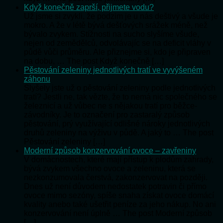
Když konečně zaprší, přijmete vodu?
Už jsme si zvykli, že podzim je u nás deštivý a všude je
mokro. A že v létě bývá dešťových srážek méně, než
bývalo zvykem. Stížnosti na sucho slyšíme všude,
nejen od zemědělců, odvolávajíc se na deficit vláhy v
půdě vůči průměru. Ale přiznejme si, kdo je připraven
na dobu, … The post Když konečně […]
Pěstování zeleniny jednotlivých tratí ve vyvýšeném
záhonu
Slyšely jste už o pěstování zeleniny podle jednotlivých
tratí? Jestli ne, tak vězte, že to nemá nic společného se
železnicí a už vůbec ne s nějakou tratí pro běžce-
závodníky. Je to označení pro zastaralý způsob
pěstování, prý využívající odlišné nároky jednotlivých
druhů zeleniny na výživu v půdě. A jaký to … The post
Pěstování zeleniny […]
Moderní způsob konzervování ovoce – zavřeniny
V domácnostech, které mají přístup k plodům zahrady,
bývá zvykem všechno ovoce a zeleninu, která se
nezkonzumovala čerstvá, zakonzervovat na později.
Dnes už není důvodem nedostatek potravin či přímo
ovoce mimo sezóny, spíše snaha získat ovoce domácí
kvality anebo také ušetřit peníze za jeho nákup. No ani
konzervování není úplně … The post Moderní způsob
[…]