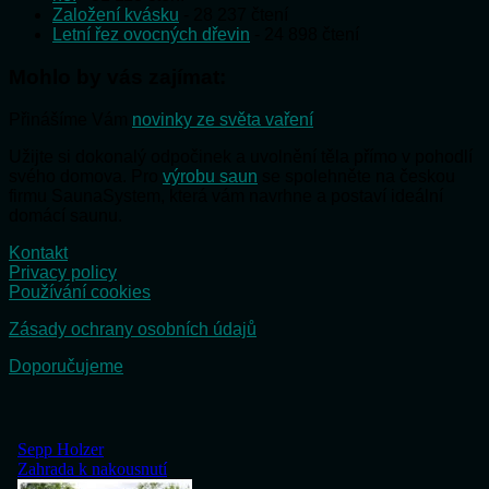
Založení kvásku
- 28 237 čtení
Letní řez ovocných dřevin
- 24 898 čtení
Mohlo by vás zajímat:
Přinášíme Vám
novinky ze světa vaření
Užijte si dokonalý odpočinek a uvolnění těla přímo v pohodlí
svého domova. Pro
výrobu saun
se spolehněte na českou
firmu SaunaSystem, která vám navrhne a postaví ideální
domácí saunu.
Kontakt
Privacy policy
Používání cookies
Zásady ochrany osobních údajů
Doporučujeme