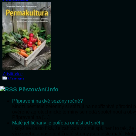
Pěstování.info
Připraveni na dvě sezóny ročně?
Mnozí pěstitelé zeleniny si stěžují na nepříznivé přírodn
ověřené agrotechnické termíny se nedá spolehnout a ob
Připraveni na […]
Malé jehličnany je potřeba omést od sněhu
I když se často říká, že zahrada v zimě spí, není to tak,
více sněhu a naše jehličnaté stromy jsou ještě malé. Moh