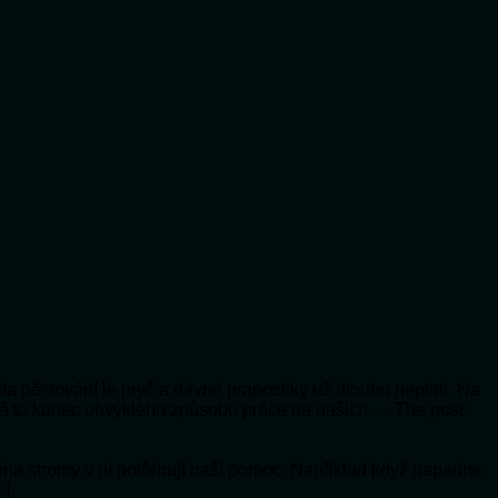
ita pěstování je pryč a dávné pranostiky už dlouho neplatí. Na
á to konec obvyklého způsobu práce na našich … The post
jména stromy v ní potřebují naši pomoc. Například když napadne
…]