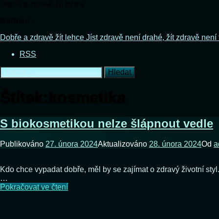
Dobře a zdravě žít lehce
Načítání...
Přejít
Dobře a zdravě žít lehce
Jíst zdravě není drahé, žít zdravě není
k
RSS
obsahu
webu
Vyhledávání
Štítek:
kosmetika
S biokosmetikou nelze šlápnout vedle
Publikováno
27. února 2024
Aktualizováno
28. února 2024
Od
a
Kdo chce vypadat dobře, měl by se zajímat o zdravý životní styl
…
S
Pokračovat ve čtení
biokosmetikou
nelze
šlápnout