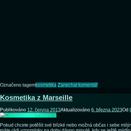
vedle
na
Označeno tagem
kosmetika
Zanechat komentář
S
biokosmetikou
Kosmetika z Marseille
nelze
šlápnout
Publikováno
12. června 2013
Aktualizováno
6. března 2023
Od
vedle
Pokud chcete potěšit své blízké nebo možná občas i sebe milým
máte rádi vzpomínky na doby dávno minulé, kdy se ještě mýdlo