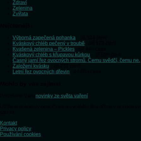
Zdraví
Zelenina
Zvířata
Nejčtenější
Výborná zapečená pohanka
- 58 524 čtení
Kváskový chléb pečený v troubě
- 58 178 čtení
Kvašená zelenina – Pickles
- 52 446 čtení
Kváskový chléb s křupavou kůrkou
- 35 598 čtení
Časný jarní řez ovocných stromů. Čemu svědčí, čemu ne.
Založení kvásku
- 28 237 čtení
Letní řez ovocných dřevin
- 24 898 čtení
Mohlo by vás zajímat:
Přinášíme Vám
novinky ze světa vaření
Užijte si dokonalý odpočinek a uvolnění těla přímo v pohodlí 
saunu.
Kontakt
Privacy policy
Používání cookies