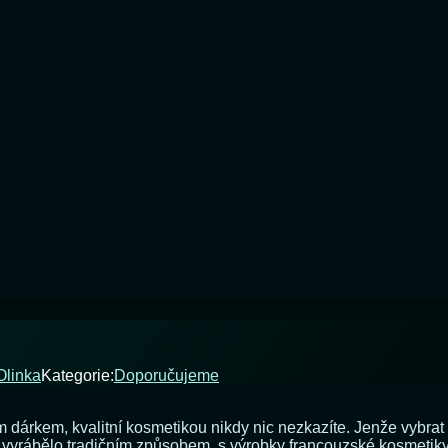
Olinka
Kategorie:
Doporučujeme
 dárkem, kvalitní kosmetikou nikdy nic nezkazíte. Jenže vybra
 vyrábělo tradičním způsobem, s výrobky francouzské kosmetiky