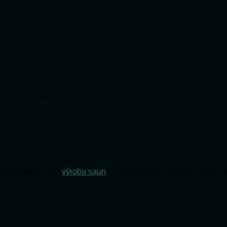
- 31 118 čtení
svého domova. Pro
výrobu saun
se spolehněte na českou firmu S