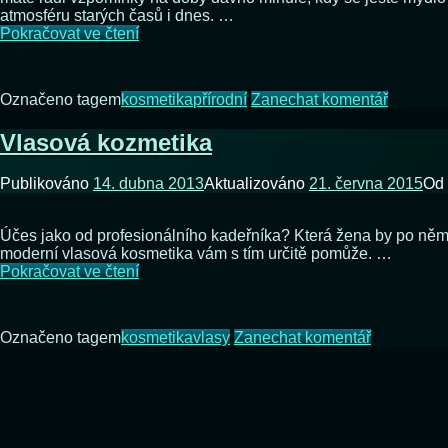
atmosféru starých časů i dnes. …
Kosmetika
Pokračovat ve čtení
z
Marseille
na
Označeno tagem
kosmetika
přírodní
Zanechat komentář
Kosmeti
z
Vlasová kozmetika
Marseill
Publikováno
14. dubna 2013
Aktualizováno
21. června 2015
Od
Účes jako od profesionálního kadeřníka? Která žena by po něm n
moderní vlasová kosmetika vám s tím určitě pomůže. …
Vlasová
Pokračovat ve čtení
kozmetika
na
Označeno tagem
kosmetika
vlasy
Zanechat komentář
Vlasová
kozmetika