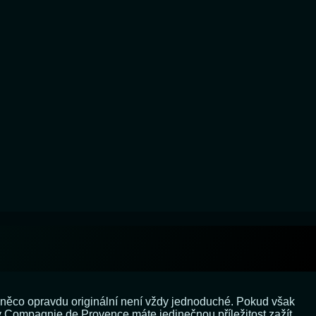
t něco opravdu originální není vždy jednoduché. Pokud však
 Compagnie de Provence máte jedinečnou příležitost zažít