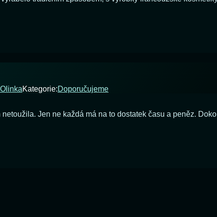
ka
e
Olinka
Kategorie:
Doporučujeme
etoužila. Jen ne každá má na to dostatek času a peněz. Dokonal