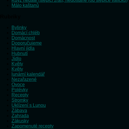
Když nedáte (slepici žrát), nedostane (od slepice vajíčko)
Málo kaštanů
Rubriky
Bylinky
Domácí chléb
Domácnost
Doporučujeme
Hlavní jídla
Hubnutí
Jídlo
Květy
Květy
lunární kalendář
Nezařazené
Ovoce
Polévky
Recepty
Stromky
Uklízení s Lunou
Zábava
Zahrada
Zákusky
Zapomenuté recepty