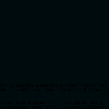
í podmínky a zejména na jejich změnu v posledním období. Stabil
vyklé počasí mírného podnebního pásma je pryč. Předznamenáv
 že do zahrady není třeba chodit. Jsou situace, kdy zahrada a ze
ly by se zbytečně polámat. I když … The post Malé jehličnany [