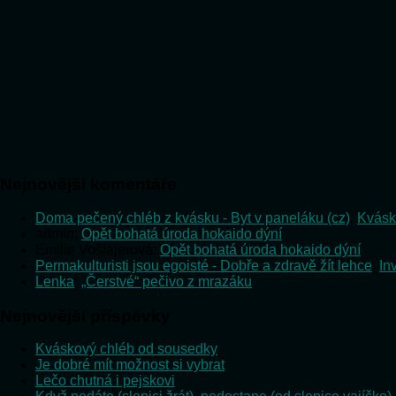
Nejnovější komentáře
Doma pečený chléb z kvásku - Byt v paneláku (cz)
:
Kvásk
admin
:
Opět bohatá úroda hokaido dýní
Emilie Vošlajerová
:
Opět bohatá úroda hokaido dýní
Permakulturisti jsou egoisté - Dobře a zdravě žít lehce
:
In
Lenka
:
„Čerstvé“ pečivo z mrazáku
Nejnovější příspěvky
Kváskový chléb od sousedky
Je dobré mít možnost si vybrat
Lečo chutná i pejskovi