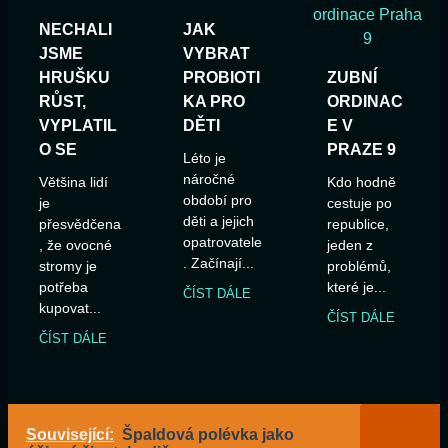
NECHALI
JAK
JSME
VYBRAT
HRUŠKU
PROBIOTI
ZUBNÍ
RŮST,
KA PRO
ORDINAC
VYPLATIL
DĚTI
E V
O SE
PRAZE 9
Léto je
náročné
Většina lidí
Kdo hodně
období pro
je
cestuje po
děti a jejich
přesvědčena
republice,
opatrovatele
, že ovocné
jeden z
. Začínají...
stromy je
problémů,
potřeba
které je...
ČÍST DÁLE
kupovat...
ČÍST DÁLE
ČÍST DÁLE
Související:
Špaldová polévka jako