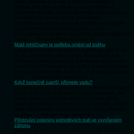
Mnozí pěstitelé zeleniny si stěžují na nepříznivé
přírodní podmínky a zejména na jejich změnu v
posledním období. Stabilita pěstování je pryč a dávné
pranostiky už dlouho neplatí. Na ověřené
agrotechnické termíny se nedá spolehnout a obvyklé
počasí mírného podnebního pásma je pryč.
Předznamenává to konec obvyklého způsobu práce na
našich … The post Připraveni na […]
Malé jehličnany je potřeba omést od sněhu
I když se často říká, že zahrada v zimě spí, není to tak,
že do zahrady není třeba chodit. Jsou situace, kdy
zahrada a zejména stromy v ní potřebují naši pomoc.
Například když napadne více sněhu a naše jehličnaté
stromy jsou ještě malé. Mohly by se zbytečně polámat. I
když … The post Malé jehličnany […]
Když konečně zaprší, přijmete vodu?
Už jsme si zvykli, že podzim je u nás deštivý a všude je
mokro. A že v létě bývá dešťových srážek méně, než
bývalo zvykem. Stížnosti na sucho slyšíme všude,
nejen od zemědělců, odvolávajíc se na deficit vláhy v
půdě vůči průměru. Ale přiznejme si, kdo je připraven
na dobu, … The post Když konečně […]
Pěstování zeleniny jednotlivých tratí ve vyvýšeném
záhonu
Slyšely jste už o pěstování zeleniny podle jednotlivých