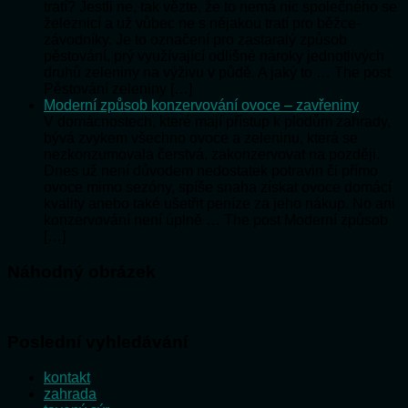
tratí? Jestli ne, tak vězte, že to nemá nic společného se
železnicí a už vůbec ne s nějakou tratí pro běžce-
závodníky. Je to označení pro zastaralý způsob
pěstování, prý využívající odlišné nároky jednotlivých
druhů zeleniny na výživu v půdě. A jaký to … The post
Pěstování zeleniny […]
Moderní způsob konzervování ovoce – zavřeniny
V domácnostech, které mají přístup k plodům zahrady,
bývá zvykem všechno ovoce a zeleninu, která se
nezkonzumovala čerstvá, zakonzervovat na později.
Dnes už není důvodem nedostatek potravin či přímo
ovoce mimo sezóny, spíše snaha získat ovoce domácí
kvality anebo také ušetřit peníze za jeho nákup. No ani
konzervování není úplně … The post Moderní způsob
[…]
Náhodný obrázek
Poslední vyhledávání
kontakt
zahrada