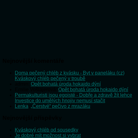
Nejnovější komentáře
Doma pečený chléb z kvásku - Byt v paneláku (cz)
:
Kváskový chléb pečený v troubě
admin
:
Opět bohatá úroda hokaido dýní
Emilie Vošlajerová
:
Opět bohatá úroda hokaido dýní
Permakulturisti jsou egoisté - Dobře a zdravě žít lehce
:
Investice do umělých hnojiv nemusí stačit
Lenka
:
„Čerstvé“ pečivo z mrazáku
Nejnovější příspěvky
Kváskový chléb od sousedky
Je dobré mít možnost si vybrat