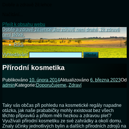
Dobře a zdravě žít lehce
Načítání...
Přejít k obsahu webu
Dobře a zdravě žít lehce
Jíst zdravě není drahé, žít zdravě
není těžké.
RSS
Vyhledávání
Přírodní kosmetika
Publikováno
10. února 2014
Aktualizováno
6. března 2023
Od
admin
Kategorie:
Doporučujeme
,
Zdraví
Taky vás občas při pohledu na kosmetické regály napadne
otázka, jak naše prababičky mohly existovat bez všech
těchto přípravků a přitom měli hezkou a zdravou pleť?
Využívali přírodní kosmetiku ze své zahrádky a okolí domu.
Znaly účinky jednotlivých bylin a dalších přírodních zdrojů na