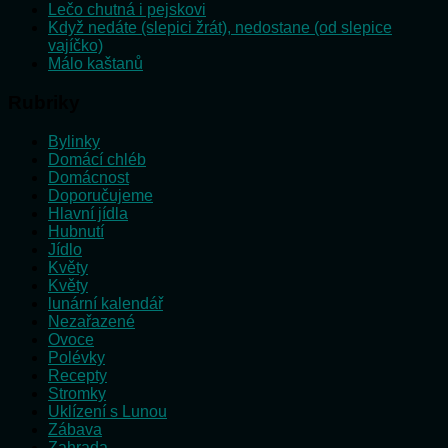
Lečo chutná i pejskovi
Když nedáte (slepici žrát), nedostane (od slepice
vajíčko)
Málo kaštanů
Rubriky
Bylinky
Domácí chléb
Domácnost
Doporučujeme
Hlavní jídla
Hubnutí
Jídlo
Květy
Květy
lunární kalendář
Nezařazené
Ovoce
Polévky
Recepty
Stromky
Uklízení s Lunou
Zábava
Zahrada