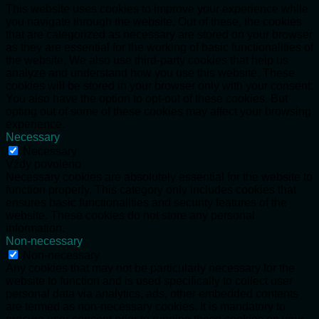
This website uses cookies to improve your experience while
you navigate through the website. Out of these, the cookies
that are categorized as necessary are stored on your browser
as they are essential for the working of basic functionalities of
the website. We also use third-party cookies that help us
analyze and understand how you use this website. These
cookies will be stored in your browser only with your consent.
You also have the option to opt-out of these cookies. But
opting out of some of these cookies may affect your browsing
experience.
Necessary
Necessary
Vždy povoleno
Necessary cookies are absolutely essential for the website to
function properly. This category only includes cookies that
ensures basic functionalities and security features of the
website. These cookies do not store any personal
information.
Non-necessary
Non-necessary
Any cookies that may not be particularly necessary for the
website to function and is used specifically to collect user
personal data via analytics, ads, other embedded contents
are termed as non-necessary cookies. It is mandatory to