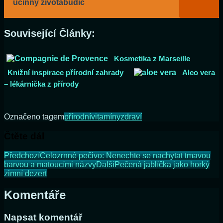
účinný životabudič
Související Články:
Kosmetika z Marseille
Knižní inspirace přírodní zahrady
Aleo vera
– lékárnička z přírody
Označeno tagem
přírodní
vitamíny
zdraví
Čtěte dál
Předchozí
Celozrnné pečivo: Nenechte se nachytat tmavou
barvou a matoucími názvy
Další
Pečená jablíčka jako horký
zimní dezert
Komentáře
Napsat komentář