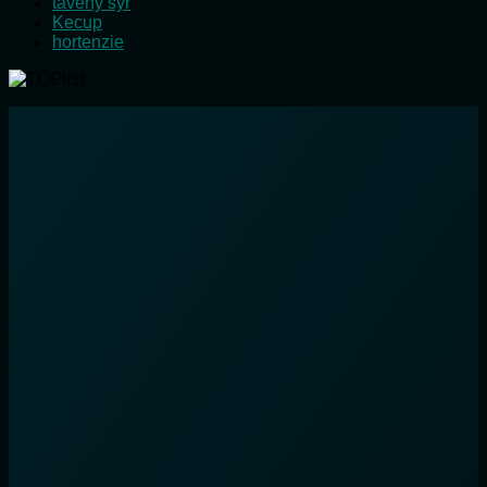
tavený sýr
Kecup
hortenzie