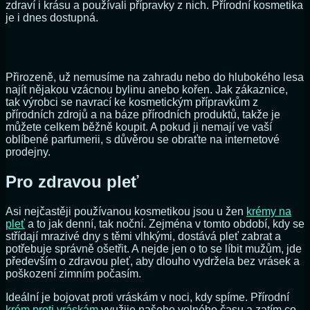
zdraví i krásu a používali přípravky z nich. Přírodní kosmetika
je i dnes dostupná.
Přirozeně, už nemusíme na zahradu nebo do hlubokého lesa
najít nějakou vzácnou bylinu anebo kořen. Jak zákaznice,
tak výrobci se navrací ke kosmetickým přípravkům z
přírodních zdrojů a na báze přírodních produktů, takže je
můžete celkem běžně koupit. A pokud ji nemají ve vaší
oblíbené parfumerii, s důvěrou se obraťte na internetové
prodejny.
Pro zdravou pleť
Asi nejčastěji používanou kosmetikou jsou u žen
krémy na
pleť
a to jak denní, tak noční. Zejména v tomto období, kdy se
střídají mrazivé dny s těmi vlhkými, dostává pleť zabrat a
potřebuje správně ošetřit. A nejde jen o to se líbit mužům, jde
především o zdravou pleť, aby dlouho vydržela bez vrásek a
poškození zimním počasím.
Ideální je bojovat proti vráskám v noci, kdy spíme. Přírodní
krém proti vráskám
využije našeho volného času a zatím co,