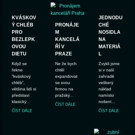
KVÁSKOV
JEDNODU
Ý CHLÉB
PRONÁJE
CHÉ
PRO
M
NOSIDLA
BEZLEPK
KANCELÁ
NA
OVOU
ŘÍ V
MATERIÁ
DIETU
PRAZE
L
Když se
Ne že bych
Zvykli jsme
řekne
chtěl
si v naší
"kváskový
expandovat
zahradě
chléb",
se svou
veškerý
většina lidí si
firmou na
náklad
představí
pražský...
namísto
klasický...
nošení...
ČÍST DÁLE
ČÍST DÁLE
ČÍST DÁLE