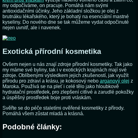
my odpočíváme, on pracuje. Pomáhá nám svými
antioxidačními účinky. Jeho základní složkou je olej z
brutnáku lékařského, který je bohatý na esenciální mastné
kyseliny. Do nového dne se tak můžeme vydat odpočinuté
nejen uvnitř, ale i navenek.
Exotická přírodní kosmetika
Ovšem nejen u nás znají zdroje přírodní kosmetiky. Tak jako
my máme své byliny, tak i v exotických krajinách mají své
zdroje. Oblíbenými výsledkem jejich zkušeností, jak využít
přírodu pro zdraví a krásu, je kokosový nebo
arganový olej
z
Maroka. Používá se na pleť i celé tělo jako hloubkově
hydratační prostředek, pro zlepšení citlivé a zarudlé pokožky
a úspěšný prostředek boje proti vráskám.
Svěřte se do péče staletími ověřené kosmetiky z přírody.
Pomáhá všem zůstat mladá a krásná.
Podobné články: