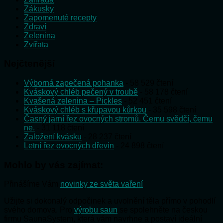
Zákusky
Zapomenuté recepty
Zdraví
Zelenina
Zvířata
Nejčtenější
Výborná zapečená pohanka
- 58 529 čtení
Kváskový chléb pečený v troubě
- 58 178 čtení
Kvašená zelenina – Pickles
- 52 451 čtení
Kváskový chléb s křupavou kůrkou
- 35 598 čtení
Časný jarní řez ovocných stromů. Čemu svědčí, čemu
ne.
- 31 118 čtení
Založení kvásku
- 28 237 čtení
Letní řez ovocných dřevin
- 24 898 čtení
Mohlo by vás zajímat:
Přinášíme Vám
novinky ze světa vaření
Užijte si dokonalý odpočinek a uvolnění těla přímo v pohodlí
svého domova. Pro
výrobu saun
se spolehněte na českou
firmu SaunaSystem, která vám navrhne a postaví ideální