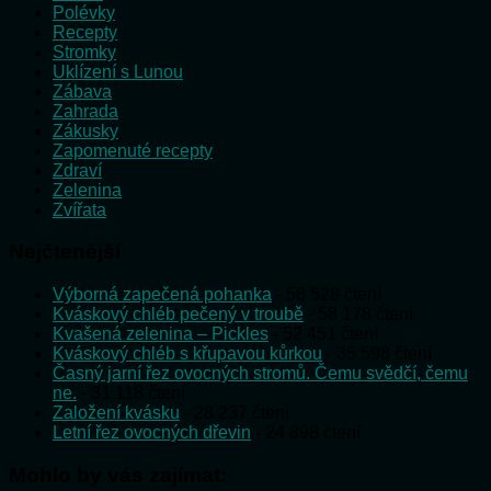
Polévky
Recepty
Stromky
Uklízení s Lunou
Zábava
Zahrada
Zákusky
Zapomenuté recepty
Zdraví
Zelenina
Zvířata
Nejčtenější
Výborná zapečená pohanka
- 58 528 čtení
Kváskový chléb pečený v troubě
- 58 178 čtení
Kvašená zelenina – Pickles
- 52 451 čtení
Kváskový chléb s křupavou kůrkou
- 35 598 čtení
Časný jarní řez ovocných stromů. Čemu svědčí, čemu
ne.
- 31 118 čtení
Založení kvásku
- 28 237 čtení
Letní řez ovocných dřevin
- 24 898 čtení
Mohlo by vás zajímat: