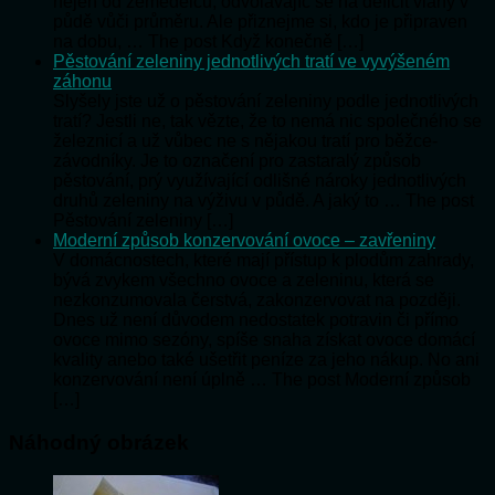
nejen od zemědělců, odvolávajíc se na deficit vláhy v
půdě vůči průměru. Ale přiznejme si, kdo je připraven
na dobu, … The post Když konečně […]
Pěstování zeleniny jednotlivých tratí ve vyvýšeném
záhonu
Slyšely jste už o pěstování zeleniny podle jednotlivých
tratí? Jestli ne, tak vězte, že to nemá nic společného se
železnicí a už vůbec ne s nějakou tratí pro běžce-
závodníky. Je to označení pro zastaralý způsob
pěstování, prý využívající odlišné nároky jednotlivých
druhů zeleniny na výživu v půdě. A jaký to … The post
Pěstování zeleniny […]
Moderní způsob konzervování ovoce – zavřeniny
V domácnostech, které mají přístup k plodům zahrady,
bývá zvykem všechno ovoce a zeleninu, která se
nezkonzumovala čerstvá, zakonzervovat na později.
Dnes už není důvodem nedostatek potravin či přímo
ovoce mimo sezóny, spíše snaha získat ovoce domácí
kvality anebo také ušetřit peníze za jeho nákup. No ani
konzervování není úplně … The post Moderní způsob
[…]
Náhodný obrázek