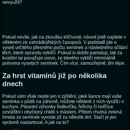
nevyužít?
Pokud nevíte, jak na zkoušku klíčivosti, návod jistě najdete v
některém ze zahrádkářských časopisů. V podstatě jde o
vysetí určitého přesného počtu semínek a následného sčítání
těch, které opravdu vyklíčí. Pokud si dobře pamatuji, tak za
kvalitní se považuje osivo, ze kterého vyklíčí minimálně
polovina vysetých semínek. Čím více, samozřejmě, tím lépe.
Za hrst vitamínů již po několika
dnech
Pokud vám však nejde jen o zjištění, jaké šance mají vaše
semínka v půdě na záhoně, můžete některé z nich využít i v
kuchyni. Pikantní výhonky ředkvičky, řeřichy či hořčice
ozvláštní i obyčejný chléb s máslem. Přitom chutná zelená
hmota ze semínek vyroste již za několik dní. Stačí je jen
správně nastartovat. A jak na to?