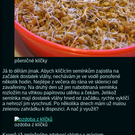
pšeničné klíčky
Já to dělám jinak. Abych klíčícím semínkům zajistila na
začátek dostatek vláhy, nechávám je ve vodě ponořené
několik hodin. Nejlépe z večera do rána ve sklenici od
zavařeniny. Na druhý den už jen nabobtnaná semínka
rozložím na vlhkou papírovou utěrku a čekám. Jelikož
semínka mají dostatek vláhy hned od začátku, rychle vyklíčí
a nehrozí jim vyschnutí. Po několika dnech mám už malou
zelenou zahrádku k dispozici. A nač ji využít?
ozdoba z klíčků
Kromě již zmíněného zdobení chleba s máslem,