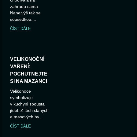
chodívala na
zahradu sama.
Nanejvýš tak se
sousedkou....
ČÍST DÁLE
VELIKONOČNÍ
VAŘENÍ:
POCHUTNEJTE
SI NA MAZANCI
Velikonoce
symbolizuje
v kuchyni spousta
jídel. Z těch slaných
a masových by...
ČÍST DÁLE