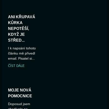
ANI KŘUPAVÁ
KŮRKA
NEPOTĚŠÍ,
KDYŽ JE
STŘED...
I k napsání tohoto
článku mě přivedl
email. Pisatel si...
ČÍST DÁLE
MOJE NOVÁ
POMOCNICE
Doposud jsem