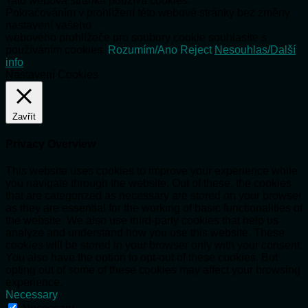
Tato webová stránka používá cookies.
Pokračováním v prohlížení této webové stránky bez změny
nastavení vašeho
webového prohlížeče pro soubory cookie souhlasíte s
používáním cookies.
Rozumím/Ano
Reject
Nesouhlas/Další
info
Nastavení Cookies
Zavřít
Privacy Overview
This website uses cookies to improve your experience while
you navigate through the website. Out of these, the cookies
that are categorized as necessary are stored on your browser
as they are essential for the working of basic functionalities of
the website. We also use third-party cookies that help us
analyze and understand how you use this website. These
cookies will be stored in your browser only with your consent.
You also have the option to opt-out of these cookies. But
opting out of some of these cookies may affect your browsing
experience.
Necessary