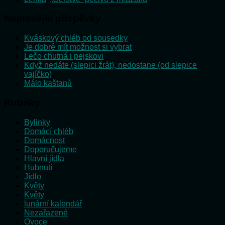
Nejnovější příspěvky
Kváskový chléb od sousedky
Je dobré mít možnost si vybrat
Lečo chutná i pejskovi
Když nedáte (slepici žrát), nedostane (od slepice
vajíčko)
Málo kaštanů
Rubriky
Bylinky
Domácí chléb
Domácnost
Doporučujeme
Hlavní jídla
Hubnutí
Jídlo
Květy
Květy
lunární kalendář
Nezařazené
Ovoce