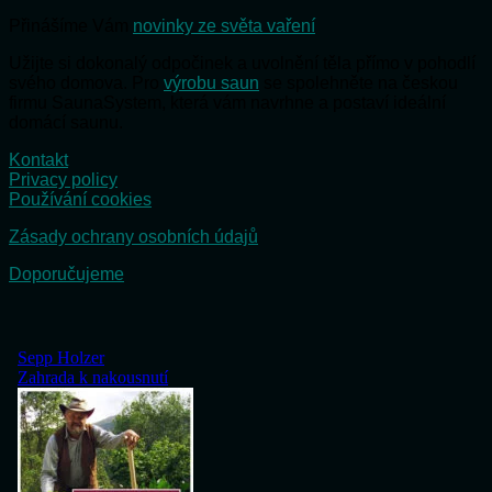
Přinášíme Vám
novinky ze světa vaření
Užijte si dokonalý odpočinek a uvolnění těla přímo v pohodlí
svého domova. Pro
výrobu saun
se spolehněte na českou
firmu SaunaSystem, která vám navrhne a postaví ideální
domácí saunu.
Kontakt
Privacy policy
Používání cookies
Zásady ochrany osobních údajů
Doporučujeme