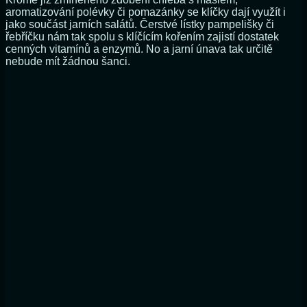
aromatizování polévky či pomazánky se klíčky dají využít i
jako součást jarních salátů. Čerstvé lístky pampelišky či
řebříčku nám tak spolu s klíčícím kořením zajistí dostatek
cenných vitamínů a enzymů. No a jarní únava tak určitě
nebude mít žádnou šanci.