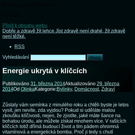
Dobře a zdravě žít lehce
Načítání...
Přejít k obsahu webu
Dobře a zdravě žít lehce
Jíst zdravě není drahé, žít zdravě
není těžké.
RSS
Vyhledávání
Energie ukrytá v klíčcích
Publikováno
31. března 2014
Aktualizováno
29. března
2014
Od
Olinka
Kategorie:
Bylinky
,
Domácnost
,
Zdraví
Zůstaly vám semínka z minulého roku a chtěli byste je letos
vysít, jen nevíte, zda vyjdou? Pokud si uděláte malou
zkoušku klíčivosti, nejen, že zjistíte, jaké máte šance na
bohatou úrodu, ale můžete získat mnohem více. V rašících
klíčcích totiž dřímá budoucí život a tím pádem ohromná
vitamínová a energetická bomba. Proč ji tedy s chutí