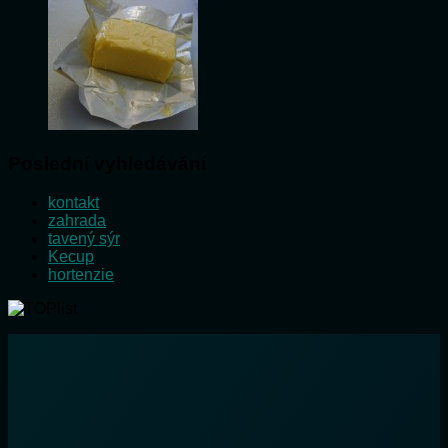
Poslední vyhledávání
kontakt
zahrada
tavený sýr
Kecup
hortenzie