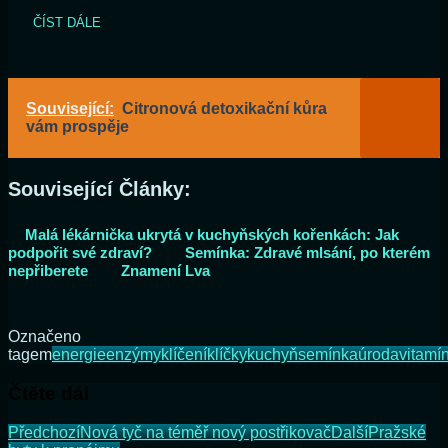
ČÍST DÁLE
Související:
Citronová detoxikační kůra
vám prospěje
Související Články:
Malá lékárnička ukrytá v kuchyňských kořenkách: Jak
podpořit své zdraví?
Semínka: Zdravé mlsání, po kterém
nepřiberete
Znamení Lva
Označeno
tagem
energie
enzýmy
klíčení
klíčky
kuchyň
semínka
úroda
vitamí
Čtěte dál
Předchozí
Nová tyč na téměř nový postřikovač
Další
Pražské