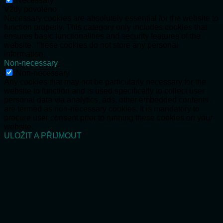
Necessary
Vždy povoleno
Necessary cookies are absolutely essential for the website to
function properly. This category only includes cookies that
ensures basic functionalities and security features of the
website. These cookies do not store any personal
information.
Non-necessary
Non-necessary
Any cookies that may not be particularly necessary for the
website to function and is used specifically to collect user
personal data via analytics, ads, other embedded contents
are termed as non-necessary cookies. It is mandatory to
procure user consent prior to running these cookies on your
website.
ULOŽIT A PŘIJMOUT