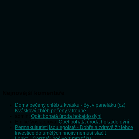
Nejnovější komentáře
Doma pečený chléb z kvásku - Byt v paneláku (cz)
:
Kváskový chléb pečený v troubě
admin
:
Opět bohatá úroda hokaido dýní
Emilie Vošlajerová
:
Opět bohatá úroda hokaido dýní
Permakulturisti jsou egoisté - Dobře a zdravě žít lehce
:
Investice do umělých hnojiv nemusí stačit
Lenka
:
„Čerstvé“ pečivo z mrazáku