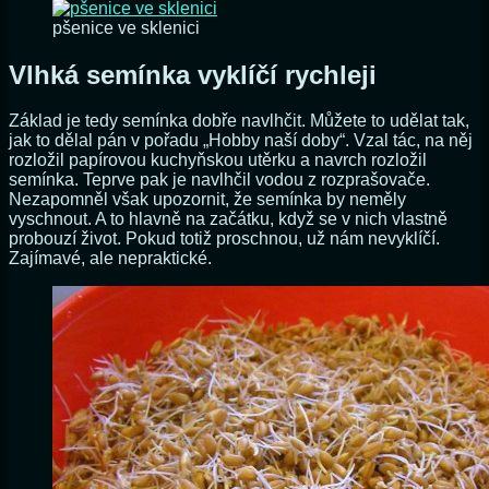
pšenice ve sklenici
Vlhká semínka vyklíčí rychleji
Základ je tedy semínka dobře navlhčit. Můžete to udělat tak,
jak to dělal pán v pořadu „Hobby naší doby“. Vzal tác, na něj
rozložil papírovou kuchyňskou utěrku a navrch rozložil
semínka. Teprve pak je navlhčil vodou z rozprašovače.
Nezapomněl však upozornit, že semínka by neměly
vyschnout. A to hlavně na začátku, když se v nich vlastně
probouzí život. Pokud totiž proschnou, už nám nevyklíčí.
Zajímavé, ale nepraktické.