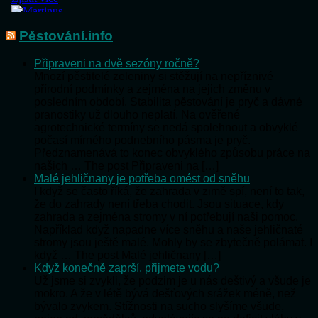
Pěstování.info
Připraveni na dvě sezóny ročně?
Mnozí pěstitelé zeleniny si stěžují na nepříznivé
přírodní podmínky a zejména na jejich změnu v
posledním období. Stabilita pěstování je pryč a dávné
pranostiky už dlouho neplatí. Na ověřené
agrotechnické termíny se nedá spolehnout a obvyklé
počasí mírného podnebního pásma je pryč.
Předznamenává to konec obvyklého způsobu práce na
našich … The post Připraveni na […]
Malé jehličnany je potřeba omést od sněhu
I když se často říká, že zahrada v zimě spí, není to tak,
že do zahrady není třeba chodit. Jsou situace, kdy
zahrada a zejména stromy v ní potřebují naši pomoc.
Například když napadne více sněhu a naše jehličnaté
stromy jsou ještě malé. Mohly by se zbytečně polámat. I
když … The post Malé jehličnany […]
Když konečně zaprší, přijmete vodu?
Už jsme si zvykli, že podzim je u nás deštivý a všude je
mokro. A že v létě bývá dešťových srážek méně, než
bývalo zvykem. Stížnosti na sucho slyšíme všude,