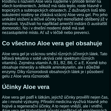
Rostlinu s názvem Aloe vera najdeme v přírodě téměř na
všech kontinentech. Jelikož má ráda teplo, roste hlavně v
tropických a subtropických oblastech. Z dužnatých listů této
sukulentní rostliny se získává vzácný Aloe vera gel. Pro jeho
unikátní složení a léčivé účinky byl mimořádně oblíbený již v
minulosti. Využívali ho například američtí indiáni či australští
domorodci. No i v dnešní moderní době má své
nezastupitelné místo. Ať už v léčbě nebo prevenci.
Co všechno Aloe vera gel obsahuje
Aloe vera gel je vzácnou směsí různých účinných látek. Tato
bělavá tekutina v sobě ukrývá celé spektrum různých
vitamínů. Zejména vitamín A, B1, B2, B6, C a E. Kromě toho
obsahuje minerály a několik aminokyselin, ale i důležité
enzymy. Díky různorodosti obsahových látek je i působení
gelu z Aloe vera různorodé.
Účinky Aloe vera
Aloe vera gel patří k látkám, jejichž účinky prověřil nejen čas,
ale i mnohé výzkumy. Přírodní medicína využívá hlavně jeho
hojivé a regenerační účinky. A to nejen vnější, ale i vnitřní.
Aloe vera gel blahodárně působí například při popáleninách,