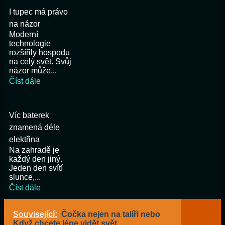
I tupec má právo
na názor
Moderní
technologie
rozšířily hospodu
na celý svět. Svůj
názor může...
Číst dále
Víc baterek
znamená déle
elektřina
Na zahradě je
každý den jiný.
Jeden den svítí
slunce,...
Číst dále
Související:
Čočka nejen na talíři nebo
Když chcete lépe vidět svět