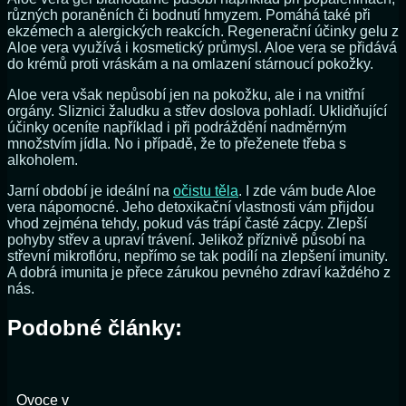
různých poraněních či bodnutí hmyzem. Pomáhá také při
ekzémech a alergických reakcích. Regenerační účinky gelu z
Aloe vera využívá i kosmetický průmysl. Aloe vera se přidává
do krémů proti vráskám a na omlazení stárnoucí pokožky.
Aloe vera však nepůsobí jen na pokožku, ale i na vnitřní
orgány. Sliznici žaludku a střev doslova pohladí. Uklidňující
účinky oceníte například i při podráždění nadměrným
množstvím jídla. No i případě, že to přeženete třeba s
alkoholem.
Jarní období je ideální na
očistu těla
. I zde vám bude Aloe
vera nápomocné. Jeho detoxikační vlastnosti vám přijdou
vhod zejména tehdy, pokud vás trápí časté zácpy. Zlepší
pohyby střev a upraví trávení. Jelikož příznivě působí na
střevní mikroflóru, nepřímo se tak podílí na zlepšení imunity.
A dobrá imunita je přece zárukou pevného zdraví každého z
nás.
Podobné články:
Ovoce v