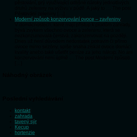
pěstování, prý využívající odlišné nároky jednotlivých
druhů zeleniny na výživu v půdě. A jaký to … The post
Pěstování zeleniny […]
Moderní způsob konzervování ovoce – zavřeniny
V domácnostech, které mají přístup k plodům zahrady,
bývá zvykem všechno ovoce a zeleninu, která se
nezkonzumovala čerstvá, zakonzervovat na později.
Dnes už není důvodem nedostatek potravin či přímo
ovoce mimo sezóny, spíše snaha získat ovoce domácí
kvality anebo také ušetřit peníze za jeho nákup. No ani
konzervování není úplně … The post Moderní způsob
[…]
Náhodný obrázek
Poslední vyhledávání
kontakt
zahrada
tavený sýr
Kecup
hortenzie