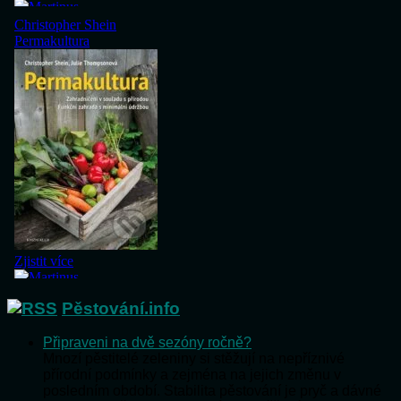
Pěstování.info
Připraveni na dvě sezóny ročně?
Mnozí pěstitelé zeleniny si stěžují na nepříznivé
přírodní podmínky a zejména na jejich změnu v
posledním období. Stabilita pěstování je pryč a dávné