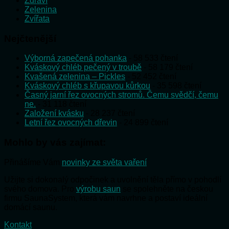
Zdraví
Zelenina
Zvířata
Nejčtenější
Výborná zapečená pohanka
- 58 533 čtení
Kváskový chléb pečený v troubě
- 58 179 čtení
Kvašená zelenina – Pickles
- 52 452 čtení
Kváskový chléb s křupavou kůrkou
- 35 598 čtení
Časný jarní řez ovocných stromů. Čemu svědčí, čemu
ne.
- 31 118 čtení
Založení kvásku
- 28 237 čtení
Letní řez ovocných dřevin
- 24 899 čtení
Mohlo by vás zajímat:
Přinášíme Vám
novinky ze světa vaření
Užijte si dokonalý odpočinek a uvolnění těla přímo v pohodlí
svého domova. Pro
výrobu saun
se spolehněte na českou
firmu SaunaSystem, která vám navrhne a postaví ideální
domácí saunu.
Kontakt