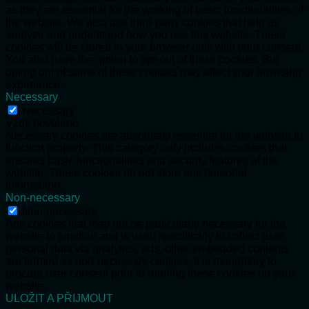
as they are essential for the working of basic functionalities of
the website. We also use third-party cookies that help us
analyze and understand how you use this website. These
cookies will be stored in your browser only with your consent.
You also have the option to opt-out of these cookies. But
opting out of some of these cookies may affect your browsing
experience.
Necessary
Necessary
Vždy povoleno
Necessary cookies are absolutely essential for the website to
function properly. This category only includes cookies that
ensures basic functionalities and security features of the
website. These cookies do not store any personal
information.
Non-necessary
Non-necessary
Any cookies that may not be particularly necessary for the
website to function and is used specifically to collect user
personal data via analytics, ads, other embedded contents
are termed as non-necessary cookies. It is mandatory to
procure user consent prior to running these cookies on your
website.
ULOŽIT A PŘIJMOUT