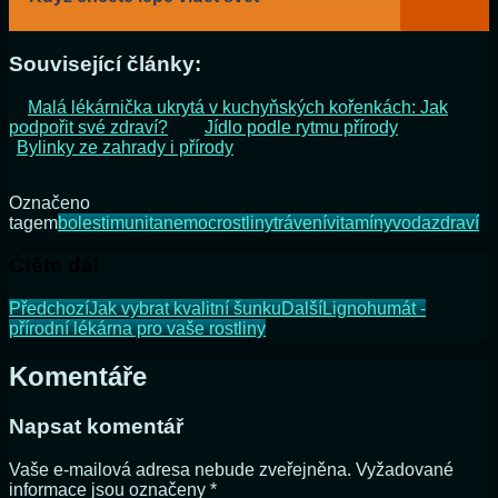
Související články:
Malá lékárnička ukrytá v kuchyňských kořenkách: Jak
podpořit své zdraví?
Jídlo podle rytmu přírody
Bylinky ze zahrady i přírody
Označeno
tagem
bolest
imunita
nemoc
rostliny
trávení
vitamíny
voda
zdraví
Čtěte dál
Předchozí
Jak vybrat kvalitní šunku
Další
Lignohumát -
přírodní lékárna pro vaše rostliny
Komentáře
Napsat komentář
Vaše e-mailová adresa nebude zveřejněna.
Vyžadované
informace jsou označeny
*