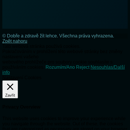
© Dobře a zdravě žít lehce. Všechna práva vyhrazena.
Zpět nahoru
Tato webová stránka používá cookies.
Pokračováním v prohlížení této webové stránky bez změny
nastavení vašeho
webového prohlížeče pro soubory cookie souhlasíte s
používáním cookies.
Rozumím/Ano
Reject
Nesouhlas/Další
info
Nastavení Cookies
Zavřít
Privacy Overview
This website uses cookies to improve your experience while
you navigate through the website. Out of these, the cookies
that are categorized as necessary are stored on your browser