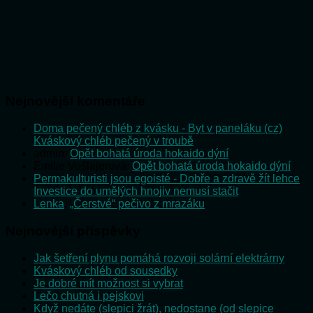
Nejnovější komentáře
Doma pečený chléb z kvásku - Byt v paneláku (cz)
:
Kváskový chléb pečený v troubě
admin
:
Opět bohatá úroda hokaido dýní
Emilie Vošlajerová
:
Opět bohatá úroda hokaido dýní
Permakulturisti jsou egoisté - Dobře a zdravě žít lehce
:
Investice do umělých hnojiv nemusí stačit
Lenka
:
„Čerstvé“ pečivo z mrazáku
Nejnovější příspěvky
Jak šetření plynu pomáhá rozvoji solární elektrárny
Kváskový chléb od sousedky
Je dobré mít možnost si vybrat
Lečo chutná i pejskovi
Když nedáte (slepici žrát), nedostane (od slepice