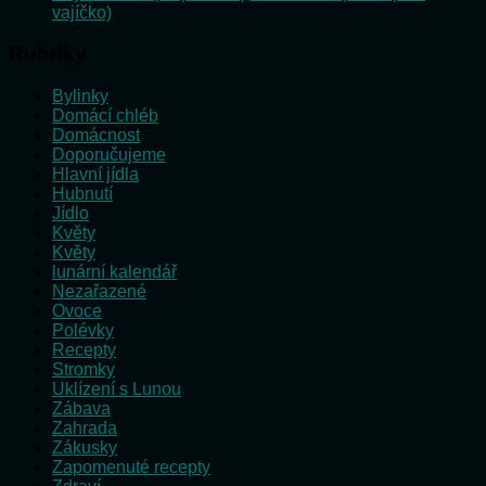
vajíčko)
Rubriky
Bylinky
Domácí chléb
Domácnost
Doporučujeme
Hlavní jídla
Hubnutí
Jídlo
Květy
Květy
lunární kalendář
Nezařazené
Ovoce
Polévky
Recepty
Stromky
Uklízení s Lunou
Zábava
Zahrada
Zákusky
Zapomenuté recepty