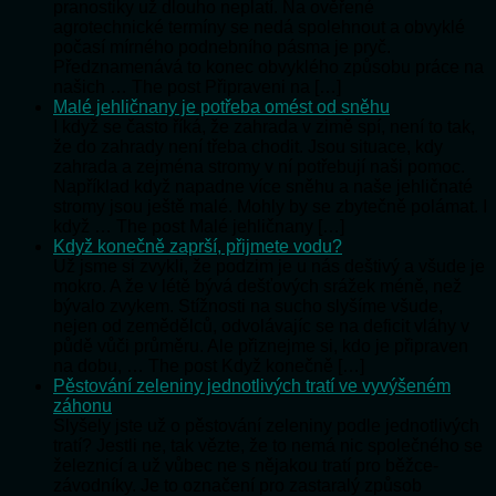
pranostiky už dlouho neplatí. Na ověřené
agrotechnické termíny se nedá spolehnout a obvyklé
počasí mírného podnebního pásma je pryč.
Předznamenává to konec obvyklého způsobu práce na
našich … The post Připraveni na […]
Malé jehličnany je potřeba omést od sněhu
I když se často říká, že zahrada v zimě spí, není to tak,
že do zahrady není třeba chodit. Jsou situace, kdy
zahrada a zejména stromy v ní potřebují naši pomoc.
Například když napadne více sněhu a naše jehličnaté
stromy jsou ještě malé. Mohly by se zbytečně polámat. I
když … The post Malé jehličnany […]
Když konečně zaprší, přijmete vodu?
Už jsme si zvykli, že podzim je u nás deštivý a všude je
mokro. A že v létě bývá dešťových srážek méně, než
bývalo zvykem. Stížnosti na sucho slyšíme všude,
nejen od zemědělců, odvolávajíc se na deficit vláhy v
půdě vůči průměru. Ale přiznejme si, kdo je připraven
na dobu, … The post Když konečně […]
Pěstování zeleniny jednotlivých tratí ve vyvýšeném
záhonu
Slyšely jste už o pěstování zeleniny podle jednotlivých
tratí? Jestli ne, tak vězte, že to nemá nic společného se
železnicí a už vůbec ne s nějakou tratí pro běžce-
závodníky. Je to označení pro zastaralý způsob