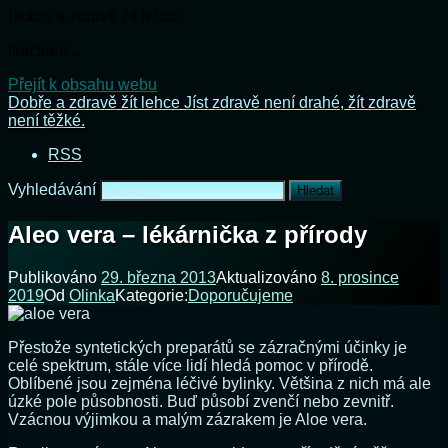
Dobře a zdravě žít lehce
Načítání...
Přejít k obsahu webu
Dobře a zdravě žít lehce
Jíst zdravě není drahé, žít zdravě
není těžké.
RSS
Vyhledávání
Aleo vera – lékárnička z přírody
Publikováno
29. března 2013
Aktualizováno
8. prosince
2019
Od
Olinka
Kategorie:
Doporučujeme
Přestože syntetických preparátů se zázračnými účinky je
celé spektrum, stále více lidí hledá pomoc v přírodě.
Oblíbené jsou zejména léčivé bylinky. Většina z nich má ale
úzké pole působnosti. Buď působí zvenčí nebo zevnitř.
Vzácnou výjimkou a malým zázrakem je Aloe vera.