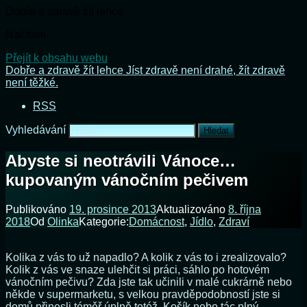
Dobře a zdravě žít lehce
Načítání...
Přejít k obsahu webu
Dobře a zdravě žít lehce
Jíst zdravě není drahé, žít zdravě
není těžké.
RSS
Vyhledávání
Abyste si neotrávili Vánoce…
kupovaným vánočním pečivem
Publikováno
19. prosince 2013
Aktualizováno
8. října
2018
Od
Olinka
Kategorie:
Domácnost
,
Jídlo
,
Zdraví
Kolika z vás to už napadlo? A kolik z vás to i zrealizovalo?
Kolik z vás ve snaze ulehčit si práci, sáhlo po hotovém
vánočním pečivu? Zda jste tak učinili v malé cukrárně nebo
někde v supermarketu, s velkou pravděpodobností jste si
domů přinesli téměř úplně totéž. Košík nebo tác plný