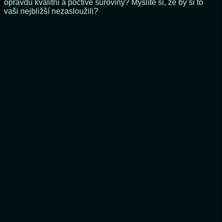
opravdu kvalitní a poctivé suroviny? Myslíte si, že by si to
vaši nejbližší nezasloužili?