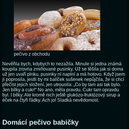
pečivo z obchodu
Nevěřila bych, kdybych to nezažila. Minule si jedna známá
koupila zrovna zmiňované pusinky. Už se těšila jak si doma
už jen uvaří plnku, pusinky ní naplní a má hotovo. Když jsem
ji poprosila, jestli by mi balíček sušenek nepůjčila, že si chci
přečíst jejich složení, jen utrousila: „Co by tam asi tak bylo.
Jen bílky a cukr!“ No ano, měla pravdu. Cukr tam opravdu
byl. I bílky. Ale kromě nich ještě glukózo-fruktózový sirup a
éček na čtyři řádky. Ach jo! Sladká nevědomost.
Domácí pečivo babičky