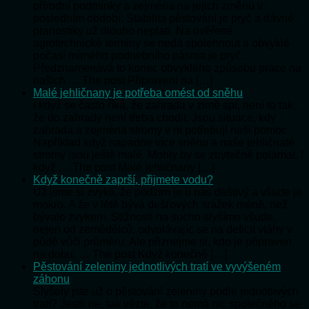
přírodní podmínky a zejména na jejich změnu v
posledním období. Stabilita pěstování je pryč a dávné
pranostiky už dlouho neplatí. Na ověřené
agrotechnické termíny se nedá spolehnout a obvyklé
počasí mírného podnebního pásma je pryč.
Předznamenává to konec obvyklého způsobu práce na
našich … The post Připraveni na […]
Malé jehličnany je potřeba omést od sněhu
I když se často říká, že zahrada v zimě spí, není to tak,
že do zahrady není třeba chodit. Jsou situace, kdy
zahrada a zejména stromy v ní potřebují naši pomoc.
Například když napadne více sněhu a naše jehličnaté
stromy jsou ještě malé. Mohly by se zbytečně polámat. I
když … The post Malé jehličnany […]
Když konečně zaprší, přijmete vodu?
Už jsme si zvykli, že podzim je u nás deštivý a všude je
mokro. A že v létě bývá dešťových srážek méně, než
bývalo zvykem. Stížnosti na sucho slyšíme všude,
nejen od zemědělců, odvolávajíc se na deficit vláhy v
půdě vůči průměru. Ale přiznejme si, kdo je připraven
na dobu, … The post Když konečně […]
Pěstování zeleniny jednotlivých tratí ve vyvýšeném
záhonu
Slyšely jste už o pěstování zeleniny podle jednotlivých
tratí? Jestli ne, tak vězte, že to nemá nic společného se