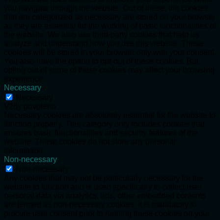
you navigate through the website. Out of these, the cookies
that are categorized as necessary are stored on your browser
as they are essential for the working of basic functionalities of
the website. We also use third-party cookies that help us
analyze and understand how you use this website. These
cookies will be stored in your browser only with your consent.
You also have the option to opt-out of these cookies. But
opting out of some of these cookies may affect your browsing
experience.
Necessary
Necessary
Vždy povoleno
Necessary cookies are absolutely essential for the website to
function properly. This category only includes cookies that
ensures basic functionalities and security features of the
website. These cookies do not store any personal
information.
Non-necessary
Non-necessary
Any cookies that may not be particularly necessary for the
website to function and is used specifically to collect user
personal data via analytics, ads, other embedded contents
are termed as non-necessary cookies. It is mandatory to
procure user consent prior to running these cookies on your