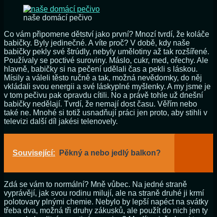
naše domácí pečivo
Co vám připomene dětství jako první? Mnozí tvrdí, že koláče
babičky. Byly jedinečné. A víte proč? V době, kdy naše
babičky pekly své štrúdly, nebyly umělotiny až tak rozšířené.
Používaly se poctivé suroviny. Máslo, cukr, med, ořechy. Ale
hlavně, babičky si na pečení udělali čas a pekli s láskou.
Mísily a váleli těsto ručně a tak, možná nevědomky, do něj
vkládali svou energii a své láskyplné myšlenky. A my jsme je
v tom pečivu pak opravdu cítili. No a právě tohle už dnešní
babičky nedělají. Tvrdí, že nemají dost času. Věřím nebo
také ne. Mnohé si totiž usnadňují práci jen proto, aby stihli v
televizi další díl jakési telenovely.
Související:
Pěkný a nebo jedlý balkon?
Zdá se vám to normální? Mně vůbec. Na jedné straně
vyprávějí, jak svou rodinu milují, ale na straně druhé ji krmí
polotovary plnými chemie. Nebylo by lepší napéct na svátky
třeba dva, možná tři druhy zákusků, ale použít do nich jen ty