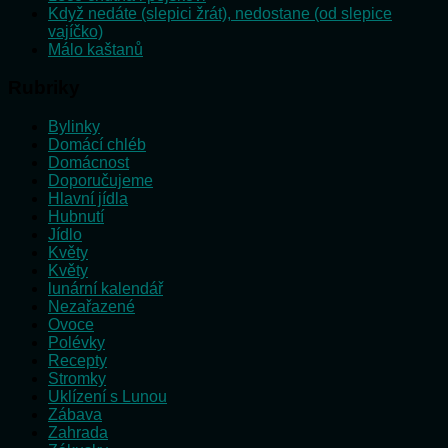
Když nedáte (slepici žrát), nedostane (od slepice
vajíčko)
Málo kaštanů
Rubriky
Bylinky
Domácí chléb
Domácnost
Doporučujeme
Hlavní jídla
Hubnutí
Jídlo
Květy
Květy
lunární kalendář
Nezařazené
Ovoce
Polévky
Recepty
Stromky
Uklízení s Lunou
Zábava
Zahrada