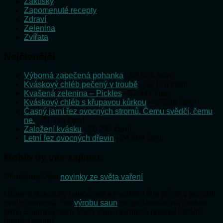
Zákusky
Zapomenuté recepty
Zdraví
Zelenina
Zvířata
Nejčtenější
Výborná zapečená pohanka
- 58 524 čtení
Kváskový chléb pečený v troubě
- 58 178 čtení
Kvašená zelenina – Pickles
- 52 447 čtení
Kváskový chléb s křupavou kůrkou
- 35 598 čtení
Časný jarní řez ovocných stromů. Čemu svědčí, čemu
ne.
- 31 118 čtení
Založení kvásku
- 28 237 čtení
Letní řez ovocných dřevin
- 24 898 čtení
Mohlo by vás zajímat:
Přinášíme Vám
novinky ze světa vaření
Užijte si dokonalý odpočinek a uvolnění těla přímo v pohodlí
svého domova. Pro
výrobu saun
se spolehněte na českou
firmu SaunaSystem, která vám navrhne a postaví ideální
domácí saunu.