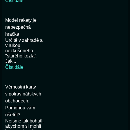
Číst dále
Model rakety je
nebezpečná
hračka
Určitě v zahradě a
v rukou
nezkušeného
"starého kozla".
Jak...
Číst dále
Věrnostní karty
v potravinářských
obchodech:
Pomohou vám
ušetřit?
Nejsme tak bohatí,
abychom si mohli