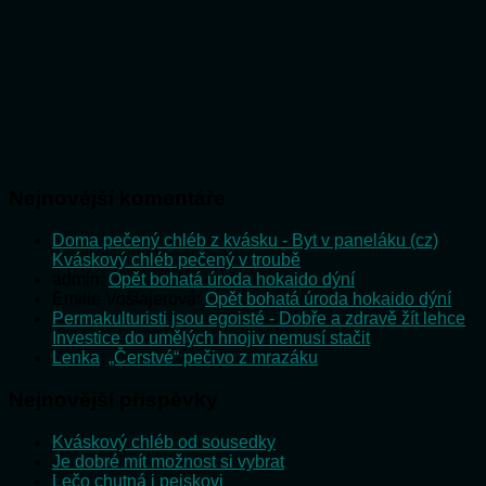
Nejnovější komentáře
Doma pečený chléb z kvásku - Byt v paneláku (cz)
:
Kváskový chléb pečený v troubě
admin
:
Opět bohatá úroda hokaido dýní
Emilie Vošlajerová
:
Opět bohatá úroda hokaido dýní
Permakulturisti jsou egoisté - Dobře a zdravě žít lehce
:
Investice do umělých hnojiv nemusí stačit
Lenka
:
„Čerstvé“ pečivo z mrazáku
Nejnovější příspěvky
Kváskový chléb od sousedky
Je dobré mít možnost si vybrat
Lečo chutná i pejskovi