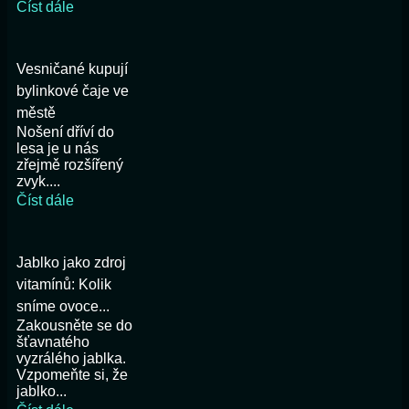
Číst dále
Vesničané kupují
bylinkové čaje ve
městě
Nošení dříví do
lesa je u nás
zřejmě rozšířený
zvyk....
Číst dále
Jablko jako zdroj
vitamínů: Kolik
sníme ovoce...
Zakousněte se do
šťavnatého
vyzrálého jablka.
Vzpomeňte si, že
jablko...