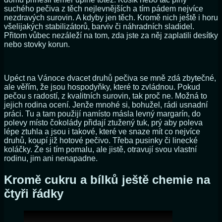
suchého pečiva z těch nejlevnějších a tím pádem nejvíce
nezdravých surovin. A kdyby jen těch. Kromě nich ještě i horu
všelijakých stabilizátorů, barviv či náhradních sladidel.
Přitom vůbec nezáleží na tom, zda jste za něj zaplatili desítky
nebo stovky korun.
Upéct na Vánoce dvacet druhů pečiva se mně zdá zbytečné,
ale věřím, že jsou hospodyňky, které to zvládnou. Pokud
pečou s radostí, z kvalitních surovin, tak proč ne. Možná to
jejich rodina ocení. Jenže mnohé si, bohužel, rádi usnadní
práci. Tu a tam použijí namísto másla levný margarín, do
polevy místo čokolády přidají ztužený tuk, prý aby poleva
lépe ztuhla a jsou i takové, které ve snaze mít co nejvíce
druhů, koupí již hotové pečivo. Třeba pusinky či linecké
koláčky. Že si tím pomalu, ale jistě, otravují svou vlastní
rodinu, jim ani nenapadne.
Kromě cukru a bílků ještě chemie na
čtyři řádky