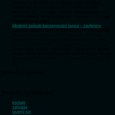
železnicí a už vůbec ne s nějakou tratí pro běžce-
závodníky. Je to označení pro zastaralý způsob
pěstování, prý využívající odlišné nároky jednotlivých
druhů zeleniny na výživu v půdě. A jaký to … The post
Pěstování zeleniny […]
Moderní způsob konzervování ovoce – zavřeniny
V domácnostech, které mají přístup k plodům zahrady,
bývá zvykem všechno ovoce a zeleninu, která se
nezkonzumovala čerstvá, zakonzervovat na později.
Dnes už není důvodem nedostatek potravin či přímo
ovoce mimo sezóny, spíše snaha získat ovoce domácí
kvality anebo také ušetřit peníze za jeho nákup. No ani
konzervování není úplně … The post Moderní způsob
[…]
Náhodný obrázek
Poslední vyhledávání
kontakt
zahrada
tavený sýr