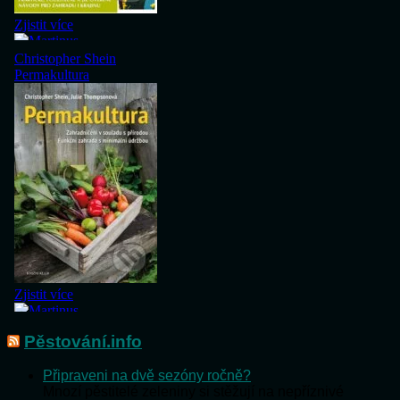
Pěstování.info
Připraveni na dvě sezóny ročně?
Mnozí pěstitelé zeleniny si stěžují na nepříznivé