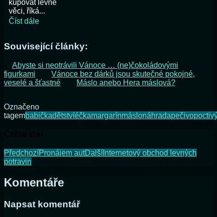
kupovat levné
věci, říká...
Číst dále
Související články:
Abyste si neotrávili Vánoce … (ne)čokoládovými
figurkami
Vánoce bez dárků jsou skutečné pokojné,
veselé a šťastné
Máslo anebo Hera máslová?
Označeno
tagem
babička
dětství
éčka
margarín
máslo
náhrada
pečivo
poctiv
Čtěte dál
Předchozí
Pronájem aut
Další
Internetový obchod levných
potravin
Komentáře
Napsat komentář