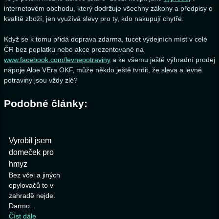
internetovém obchodu, který dodržuje všechny zákony a předpisy o
kvalitě zboží, jen využívá slevy pro ty, kdo nakupují chytře.
Když se k tomu přidá doprava zdarma, tucet výdejních míst v celé
ČR bez poplatku nebo akce prezentované na
www.facebook.com/levnepotraviny
a ke všemu ještě výhradní prodej
nápoje Aloe VEra OKF, může někdo ještě tvrdit, že sleva a levné
potraviny jsou vždy zlé?
Podobné články:
Vyrobil jsem
domeček pro
hmyz
Bez včel a jiných
opylovačů to v
zahradě nejde.
Darmo...
Číst dále