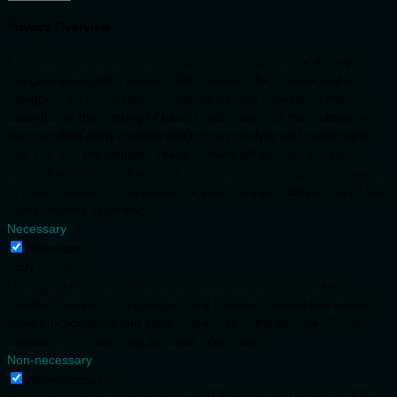
Privacy Overview
This website uses cookies to improve your experience while you
navigate through the website. Out of these, the cookies that are
categorized as necessary are stored on your browser as they are
essential for the working of basic functionalities of the website. We
also use third-party cookies that help us analyze and understand
how you use this website. These cookies will be stored in your
browser only with your consent. You also have the option to opt-out
of these cookies. But opting out of some of these cookies may affect
your browsing experience.
Necessary
Necessary
Vždy povoleno
Necessary cookies are absolutely essential for the website to
function properly. This category only includes cookies that ensures
basic functionalities and security features of the website. These
cookies do not store any personal information.
Non-necessary
Non-necessary