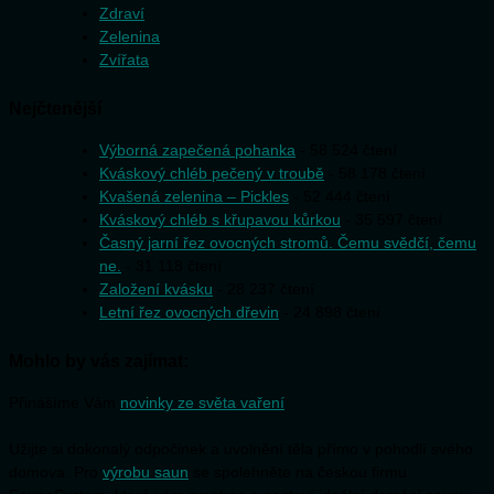
Zdraví
Zelenina
Zvířata
Nejčtenější
Výborná zapečená pohanka
- 58 524 čtení
Kváskový chléb pečený v troubě
- 58 178 čtení
Kvašená zelenina – Pickles
- 52 444 čtení
Kváskový chléb s křupavou kůrkou
- 35 597 čtení
Časný jarní řez ovocných stromů. Čemu svědčí, čemu
ne.
- 31 118 čtení
Založení kvásku
- 28 237 čtení
Letní řez ovocných dřevin
- 24 898 čtení
Mohlo by vás zajímat:
Přinášíme Vám
novinky ze světa vaření
Užijte si dokonalý odpočinek a uvolnění těla přímo v pohodlí svého
domova. Pro
výrobu saun
se spolehněte na českou firmu