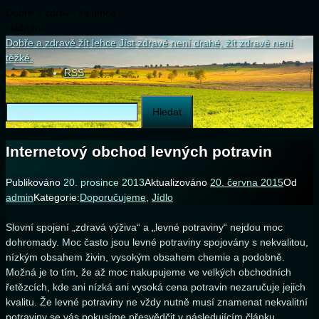
Dobře a zdravě žít lehce
Načítání...
Přejít
Dobře a zdravě žít lehce
Jíst zdravě není drahé, žít zdravě není
k
těžké.
obsahu
RSS
webu
Vyhledávání
Internetový obchod levných potravin
Publikováno
20. prosince 2013
Aktualizováno
20. června 2015
Od
admin
Kategorie:
Doporučujeme
,
Jídlo
Slovní spojení „zdravá výživa“ a „levné potraviny“ nejdou moc
dohromady. Moc často jsou levné potraviny spojovány s nekvalitou,
nízkým obsahem živin, vysokým obsahem chemie a podobně.
Možná je to tím, že až moc nakupujeme ve velkých obchodních
řetězcích, kde ani nízká ani vysoká cena potravin nezaručuje jejich
kvalitu. Že levné potraviny ne vždy nutně musí znamenat nekvalitní
potraviny se vás pokusíme přesvědčit v následujícím článku.