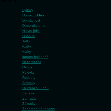
Rubriky
Bylinky
Domácí chléb
Domácnost
Doporučujeme
Hlavní jídla
Hubnutí
Jídlo
Květy
Květy
lunární kalendář
Nezařazené
Ovoce
Polévky
Recepty
Stromky
Uklízení s Lunou
Zábava
Zahrada
Zákusky
Zapomenuté recepty