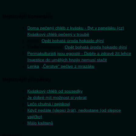
Nejnovější komentáře
Doma pečený chléb z kvásku - Byt v paneláku (cz)
:
Kváskový chléb pečený v troubě
admin
:
Opět bohatá úroda hokaido dýní
Emilie Vošlajerová
:
Opět bohatá úroda hokaido dýní
Permakulturisti jsou egoisté - Dobře a zdravě žít lehce
:
Investice do umělých hnojiv nemusí stačit
Lenka
:
„Čerstvé“ pečivo z mrazáku
Nejnovější příspěvky
Kváskový chléb od sousedky
Je dobré mít možnost si vybrat
Lečo chutná i pejskovi
Když nedáte (slepici žrát), nedostane (od slepice
vajíčko)
Málo kaštanů