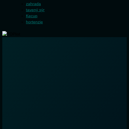
zahrada
tavený sýr
Kecup
hortenzie