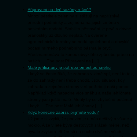
Připraveni na dvě sezóny ročně?
Mnozí pěstitelé zeleniny si stěžují na nepříznivé
přírodní podmínky a zejména na jejich změnu v
posledním období. Stabilita pěstování je pryč a dávné
pranostiky už dlouho neplatí. Na ověřené
agrotechnické termíny se nedá spolehnout a obvyklé
počasí mírného podnebního pásma je pryč.
Předznamenává to konec obvyklého způsobu práce na
našich … The post Připraveni na […]
Malé jehličnany je potřeba omést od sněhu
I když se často říká, že zahrada v zimě spí, není to tak,
že do zahrady není třeba chodit. Jsou situace, kdy
zahrada a zejména stromy v ní potřebují naši pomoc.
Například když napadne více sněhu a naše jehličnaté
stromy jsou ještě malé. Mohly by se zbytečně polámat.
I když … The post Malé jehličnany […]
Když konečně zaprší, přijmete vodu?
Už jsme si zvykli, že podzim je u nás deštivý a všude je
mokro. A že v létě bývá dešťových srážek méně, než
bývalo zvykem. Stížnosti na sucho slyšíme všude,