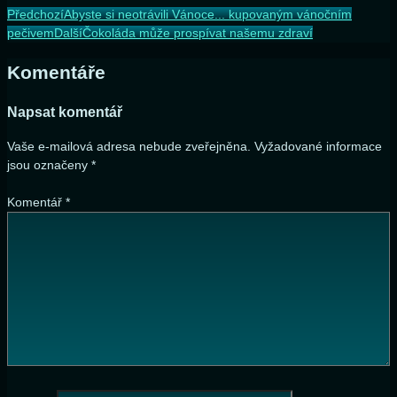
Předchozí
Abyste si neotrávili Vánoce... kupovaným vánočním
pečivem
Další
Čokoláda může prospívat našemu zdraví
Komentáře
Napsat komentář
Vaše e-mailová adresa nebude zveřejněna.
Vyžadované informace
jsou označeny
*
Komentář
*