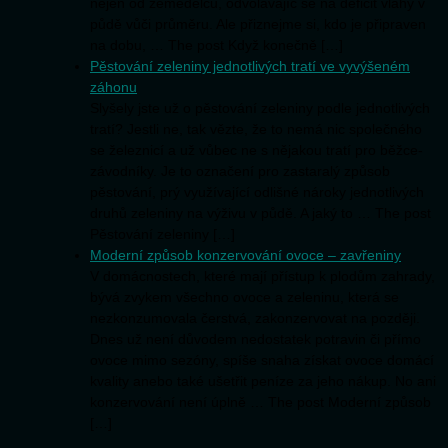
nejen od zemědělců, odvolávajíc se na deficit vláhy v
půdě vůči průměru. Ale přiznejme si, kdo je připraven
na dobu, … The post Když konečně […]
Pěstování zeleniny jednotlivých tratí ve vyvýšeném
záhonu
Slyšely jste už o pěstování zeleniny podle jednotlivých
tratí? Jestli ne, tak vězte, že to nemá nic společného
se železnicí a už vůbec ne s nějakou tratí pro běžce-
závodníky. Je to označení pro zastaralý způsob
pěstování, prý využívající odlišné nároky jednotlivých
druhů zeleniny na výživu v půdě. A jaký to … The post
Pěstování zeleniny […]
Moderní způsob konzervování ovoce – zavřeniny
V domácnostech, které mají přístup k plodům zahrady,
bývá zvykem všechno ovoce a zeleninu, která se
nezkonzumovala čerstvá, zakonzervovat na později.
Dnes už není důvodem nedostatek potravin či přímo
ovoce mimo sezóny, spíše snaha získat ovoce domácí
kvality anebo také ušetřit peníze za jeho nákup. No ani
konzervování není úplně … The post Moderní způsob
[…]