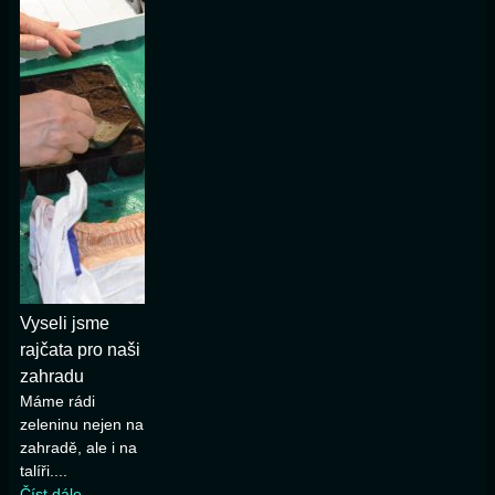
Vyseli jsme
rajčata pro naši
zahradu
Máme rádi
zeleninu nejen na
zahradě, ale i na
talíři....
Číst dále