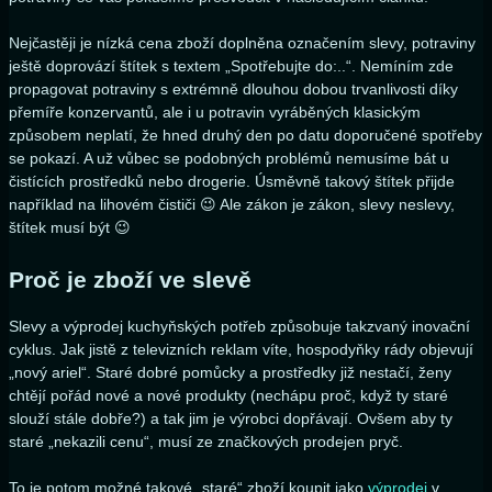
Nejčastěji je nízká cena zboží doplněna označením slevy, potraviny
ještě doprovází štítek s textem „Spotřebujte do:..“. Nemíním zde
propagovat potraviny s extrémně dlouhou dobou trvanlivosti díky
přemíře konzervantů, ale i u potravin vyráběných klasickým
způsobem neplatí, že hned druhý den po datu doporučené spotřeby
se pokazí. A už vůbec se podobných problémů nemusíme bát u
čistících prostředků nebo drogerie. Úsměvně takový štítek přijde
například na lihovém čističi 😉 Ale zákon je zákon, slevy neslevy,
štítek musí být 😉
Proč je zboží ve slevě
Slevy a výprodej kuchyňských potřeb způsobuje takzvaný inovační
cyklus. Jak jistě z televizních reklam víte, hospodyňky rády objevují
„nový ariel“. Staré dobré pomůcky a prostředky již nestačí, ženy
chtějí pořád nové a nové produkty (nechápu proč, když ty staré
slouží stále dobře?) a tak jim je výrobci dopřávají. Ovšem aby ty
staré „nekazili cenu“, musí ze značkových prodejen pryč.
To je potom možné takové „staré“ zboží koupit jako
výprodej
v