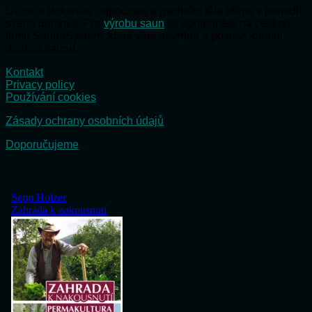
Užijte si dokonalý odpočinek a uvolnění těla přímo v pohodlí
svého domova. Pro
výrobu saun
se spolehněte na českou
firmu SaunaSystem, která vám navrhne a postaví ideální
domácí saunu.
Kontakt
Privacy policy
Používání cookies
Zásady ochrany osobních údajů
Doporučujeme