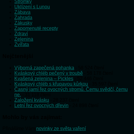
Stromky
Uklízení s Lunou
Zábava
Zahrada
Zákusky
Zapomenuté recepty
Zdraví
Zelenina
Zvířata
Nejčtenější
Výborná zapečená pohanka
- 58 524 čtení
Kváskový chléb pečený v troubě
- 58 178 čtení
Kvašená zelenina – Pickles
- 52 446 čtení
Kváskový chléb s křupavou kůrkou
- 35 597 čtení
Časný jarní řez ovocných stromů. Čemu svědčí, čemu
ne.
- 31 118 čtení
Založení kvásku
- 28 237 čtení
Letní řez ovocných dřevin
- 24 898 čtení
Mohlo by vás zajímat:
Přinášíme Vám
novinky ze světa vaření