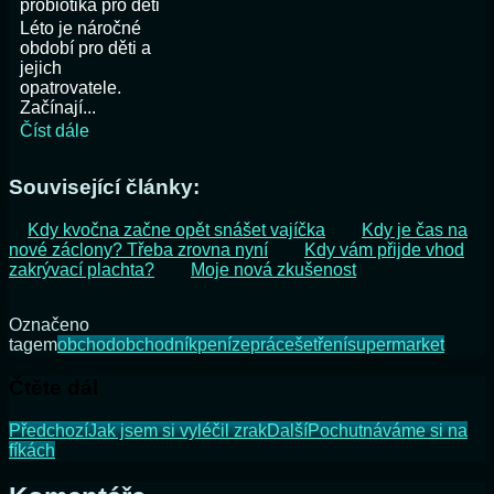
probiotika pro děti
Léto je náročné
období pro děti a
jejich
opatrovatele.
Začínají...
Číst dále
Související články:
Kdy kvočna začne opět snášet vajíčka
Kdy je čas na
nové záclony? Třeba zrovna nyní
Kdy vám přijde vhod
zakrývací plachta?
Moje nová zkušenost
Označeno
tagem
obchod
obchodník
peníze
práce
šetření
supermarket
Čtěte dál
Předchozí
Jak jsem si vyléčil zrak
Další
Pochutnáváme si na
fíkách