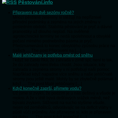
Pěstování.info
Připraveni na dvě sezóny ročně?
Mnozí pěstitelé zeleniny si stěžují na nepříznivé
přírodní podmínky a zejména na jejich změnu v
posledním období. Stabilita pěstování je pryč a dávné
pranostiky už dlouho neplatí. Na ověřené
agrotechnické termíny se nedá spolehnout a obvyklé
počasí mírného podnebního pásma je pryč.
Předznamenává to konec obvyklého způsobu práce na
našich … The post Připraveni na […]
Malé jehličnany je potřeba omést od sněhu
I když se často říká, že zahrada v zimě spí, není to tak,
že do zahrady není třeba chodit. Jsou situace, kdy
zahrada a zejména stromy v ní potřebují naši pomoc.
Například když napadne více sněhu a naše jehličnaté
stromy jsou ještě malé. Mohly by se zbytečně polámat. I
když … The post Malé jehličnany […]
Když konečně zaprší, přijmete vodu?
Už jsme si zvykli, že podzim je u nás deštivý a všude je
mokro. A že v létě bývá dešťových srážek méně, než
bývalo zvykem. Stížnosti na sucho slyšíme všude,
nejen od zemědělců, odvolávajíc se na deficit vláhy v
půdě vůči průměru. Ale přiznejme si, kdo je připraven
na dobu, … The post Když konečně […]