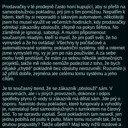
Prodavačky v té prodejně často honí kupující, aby si přešli na
samoobslužnou pokladnu, prý jim s tím pomůžou. Nepatřím k
lidem, kteří by si neporadili s takovým automatem, několikrát
jsem ho musel využít ve večerních hodinách, kdy prodavačky
odmítají zákazníky obsloužit, zřejmě na pokyn šéfstva. No
záměrně je ignoruji, sabotuji. A musím připomenout
současným mladým, kteří si myslí, že jim patří svět, že ho
vymysleli a že ho ovládají: Všechny ty počítačové a
automatizované systémy, pokladniční systémy, sítě a internet
jsme vymysleli my, vy je jen po nás používáte. A za sebe
mohu hrdě prohlásit, že mám za sebou několik jedinečných
projektů, takže mě nikdo nemůže podezírat z toho, že bych
nějaké „chytré“ pokladně bez obsluhy nerozuměl. Rozumím ji
až příliš dobře, zejména ale celému tomu systému a jeho
cílům.
Je to současný trend, že se zákazník „obslouží“ sám. V
potravinách, ale i v jiných provozech, dokonce i odpis
spotřeby plynu či vody si zákazník má dělat sám. Jde prý o
úsporu. Namísto dvou pokladen, které fungovaly a vyhodily
je, nainstalují šest samoobslužných s turniketem na čárový
kód. To se opravdu vyplatí. Šest pokladních tam nesedí, jen
jedna pobíhá od pultu k pultu. Mám tomu rozumět tak, že tu
druhou propustily? Takže ušetřili? Mají tedy nižší mzdové a