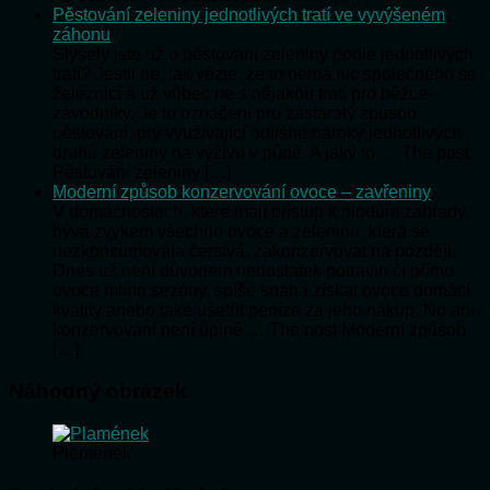
Pěstování zeleniny jednotlivých tratí ve vyvýšeném
záhonu
Slyšely jste už o pěstování zeleniny podle jednotlivých
tratí? Jestli ne, tak vězte, že to nemá nic společného se
železnicí a už vůbec ne s nějakou tratí pro běžce-
závodníky. Je to označení pro zastaralý způsob
pěstování, prý využívající odlišné nároky jednotlivých
druhů zeleniny na výživu v půdě. A jaký to … The post
Pěstování zeleniny […]
Moderní způsob konzervování ovoce – zavřeniny
V domácnostech, které mají přístup k plodům zahrady,
bývá zvykem všechno ovoce a zeleninu, která se
nezkonzumovala čerstvá, zakonzervovat na později.
Dnes už není důvodem nedostatek potravin či přímo
ovoce mimo sezóny, spíše snaha získat ovoce domácí
kvality anebo také ušetřit peníze za jeho nákup. No ani
konzervování není úplně … The post Moderní způsob
[…]
Náhodný obrázek
Plemének