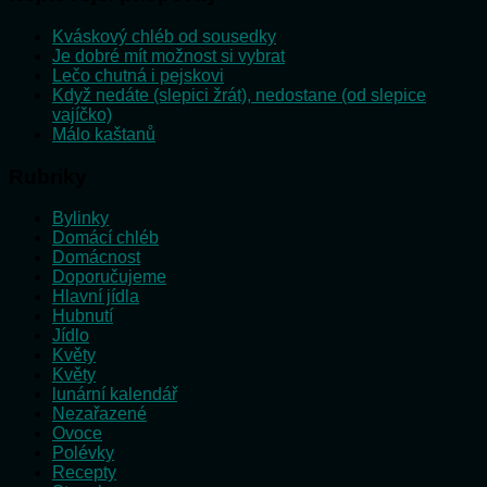
Kváskový chléb od sousedky
Je dobré mít možnost si vybrat
Lečo chutná i pejskovi
Když nedáte (slepici žrát), nedostane (od slepice
vajíčko)
Málo kaštanů
Rubriky
Bylinky
Domácí chléb
Domácnost
Doporučujeme
Hlavní jídla
Hubnutí
Jídlo
Květy
Květy
lunární kalendář
Nezařazené
Ovoce
Polévky
Recepty