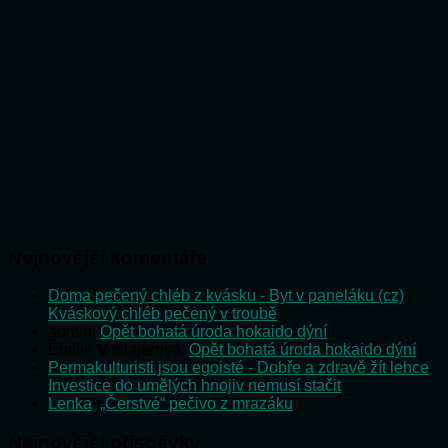
Nejnovější komentáře
Doma pečený chléb z kvásku - Byt v paneláku (cz)
:
Kváskový chléb pečený v troubě
admin
:
Opět bohatá úroda hokaido dýní
Emilie Vošlajerová
:
Opět bohatá úroda hokaido dýní
Permakulturisti jsou egoisté - Dobře a zdravě žít lehce
:
Investice do umělých hnojiv nemusí stačit
Lenka
:
„Čerstvé“ pečivo z mrazáku
Nejnovější příspěvky