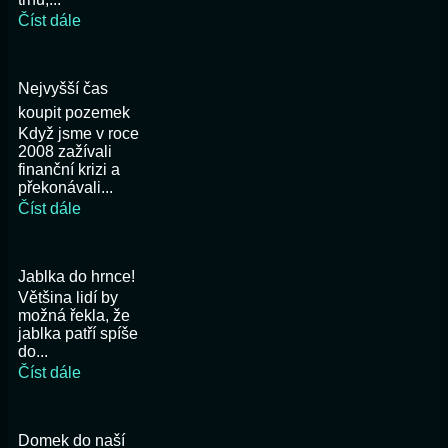
Číst dále
Nejvyšší čas
koupit pozemek
Když jsme v roce
2008 zažívali
finanční krizi a
překonávali...
Číst dále
Jablka do hrnce!
Většina lidí by
možná řekla, že
jablka patří spíše
do...
Číst dále
Domek do naší