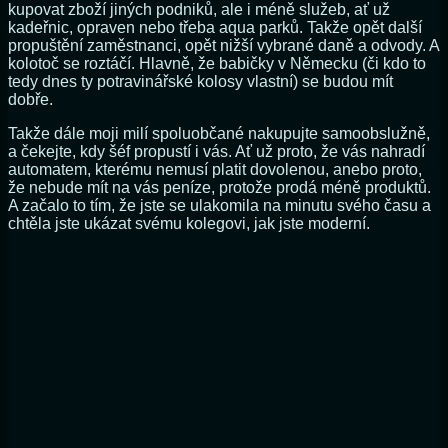
kupovat zboží jiných podniků, ale i méně služeb, ať už
kadeřnic, opraven nebo třeba aqua parků. Takže opět další
propuštění zaměstnanci, opět nižší vybrané daně a odvody. A
kolotoč se roztáčí. Hlavně, že babičky v Německu (či kdo to
tedy dnes ty potravinářské kolosy vlastní) se budou mít
dobře.
Takže dále moji milí spoluobčané nakupujte samoobslužně,
a čekejte, kdy šéf propustí i vás. Ať už proto, že vás nahradí
automatem, kterému nemusí platit dovolenou, anebo proto,
že nebude mít na vás peníze, protože prodá méně produktů.
A začalo to tím, že jste se ulakomila na minutu svého času a
chtěla jste ukázat svému kolegovi, jak jste moderní.