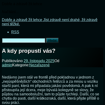
Dobře a zdravě žít lehce
Načítání...
Přejít
Dobře a zdravě žít lehce
Jíst zdravě není drahé, žít zdravě
k
není těžké.
obsahu
RSS
webu
Vyhledávání
A kdy propustí vás?
Publikováno
29. listopadu 2025
Od
admin
Kategorie:
Nezařazené
Nedávno jsem stál ve frontě před pokladnou v jednom z
„nejúspěšnějších“ obchodních řetězců a za mnou u vozíku
starší paní, která mi připadala jakási povědomá. A pak k ní
přistoupila její dcera, moje bývalá kolegyně se slovy, že
půjdou na samoobslužní, tam to půjde rychleji. Další, co se
chytla do pasti, další krátkozraká, další, která přijde příště o
svou práci.