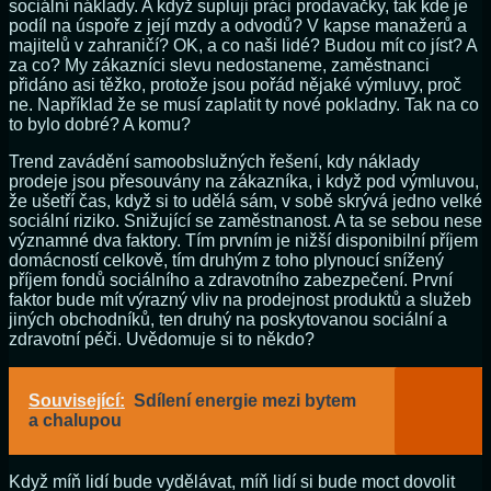
sociální náklady. A když supluji práci prodavačky, tak kde je
podíl na úspoře z její mzdy a odvodů? V kapse manažerů a
majitelů v zahraničí? OK, a co naši lidé? Budou mít co jíst? A
za co? My zákazníci slevu nedostaneme, zaměstnanci
přidáno asi těžko, protože jsou pořád nějaké výmluvy, proč
ne. Například že se musí zaplatit ty nové pokladny. Tak na co
to bylo dobré? A komu?
Trend zavádění samoobslužných řešení, kdy náklady
prodeje jsou přesouvány na zákazníka, i když pod výmluvou,
že ušetří čas, když si to udělá sám, v sobě skrývá jedno velké
sociální riziko. Snižující se zaměstnanost. A ta se sebou nese
významné dva faktory. Tím prvním je nižší disponibilní příjem
domácností celkově, tím druhým z toho plynoucí snížený
příjem fondů sociálního a zdravotního zabezpečení. První
faktor bude mít výrazný vliv na prodejnost produktů a služeb
jiných obchodníků, ten druhý na poskytovanou sociální a
zdravotní péči. Uvědomuje si to někdo?
Související:
Sdílení energie mezi bytem
a chalupou
Když míň lidí bude vydělávat, míň lidí si bude moct dovolit