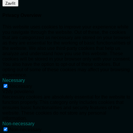
Zavřít
Privacy Overview
This website uses cookies to improve your experience while
you navigate through the website. Out of these, the cookies
that are categorized as necessary are stored on your browser
as they are essential for the working of basic functionalities of
the website. We also use third-party cookies that help us
analyze and understand how you use this website. These
cookies will be stored in your browser only with your consent.
You also have the option to opt-out of these cookies. But
opting out of some of these cookies may affect your browsing
experience.
Necessary
Necessary
Vždy povoleno
Necessary cookies are absolutely essential for the website to
function properly. This category only includes cookies that
ensures basic functionalities and security features of the
website. These cookies do not store any personal
information.
Non-necessary
Non-necessary