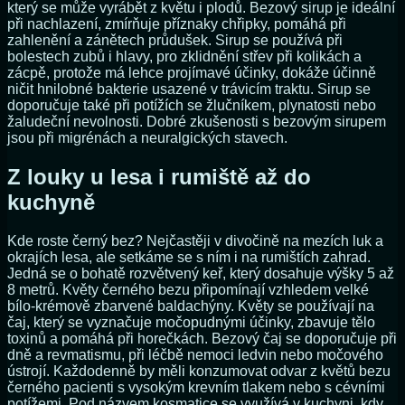
který se může vyrábět z květu i plodů. Bezový sirup je ideální
při nachlazení, zmírňuje příznaky chřipky, pomáhá při
zahlenění a zánětech průdušek. Sirup se používá při
bolestech zubů i hlavy, pro zklidnění střev při kolikách a
zácpě, protože má lehce projímavé účinky, dokáže účinně
ničit hnilobné bakterie usazené v trávicím traktu. Sirup se
doporučuje také při potížích se žlučníkem, plynatosti nebo
žaludeční nevolnosti. Dobré zkušenosti s bezovým sirupem
jsou při migrénách a neuralgických stavech.
Z louky u lesa i rumiště až do
kuchyně
Kde roste černý bez? Nejčastěji v divočině na mezích luk a
okrajích lesa, ale setkáme se s ním i na rumištích zahrad.
Jedná se o bohatě rozvětvený keř, který dosahuje výšky 5 až
8 metrů. Květy černého bezu připomínají vzhledem velké
bílo-krémově zbarvené baldachýny. Květy se používají na
čaj, který se vyznačuje močopudnými účinky, zbavuje tělo
toxinů a pomáhá při horečkách. Bezový čaj se doporučuje při
dně a revmatismu, při léčbě nemoci ledvin nebo močového
ústrojí. Každodenně by měli konzumovat odvar z květů bezu
černého pacienti s vysokým krevním tlakem nebo s cévními
potížemi. Pod názvem kosmatice se využívá v kuchyni, kdy