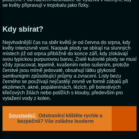
se květy připravují v trojobalu jako řízky.
Kdy sbírat?
Nejvhodnější čas na sběr květů je od června do srpna, kdy
květy intenzivně voní. Naopak plody se sbírají na slunných
místech již od srpna přibližně do konce září, kdy získávají
svou typickou purpurovou barvu. Zralé kulovité plody se musí
vždy zpracovat, tepelně, kvašením nebo sušením, protože
čerstvé jsou mírně jedovaté, obsahují látku glykosid
sambunigrin způsobující průjmy a zvracení. Listy bezu
černého se používají nejčastěji zevně ve formě zábalů při
ekzémech, akné, popáleninách, lézích, při bolestivých
křečových žilách nebo potížích s klouby, především pro
vytažení vody z kolen.
Související:
Odstranění klíštěte rychle a
bezpečně? Vše zvládne Ixoderm