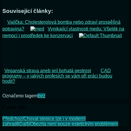
Související články:
Vajíčka: Cholesterolová bomba nebo zdraví prospěšná
potravina?
Vynikající vlastnosti medu: Všelék na
nemoci i prostředek ke konzervaci
Veganská strava aneb její bohatá pestrost
CAD
programy – v jakých profesích se vám při práci budou
hodit?
Označeno tagem
bez
Čtěte dál
Předchozí
Chovat slepice lze i v moderní
zahradě
Další
Obezita není pouze estetickým problémem