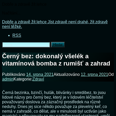
Dobře a zdravě žít lehce
Načítání...
Přejít
Dobře a zdravě žít lehce
Jíst zdravě není drahé, žít zdravě
k
není těžké.
obsahu
RSS
webu
Vyhledávání
Černý bez: dokonalý všelék a
vitamínová bomba z rumišť a zahrad
Publikováno
14. srpna 2021
Aktualizováno
12. srpna 2021
Od
admin
Kategorie:
Zdraví
Černá bezinka, bzinčí, hulák, blivánky i smrdibez, to jsou
lidové názvy pro černý bez, který je v lidovém léčitelství
považovaný doslova za zázračný prostředek na různé
neduhy. Dnes jej sice někdo považuje za plevelný keř, co
nemá v zahradě, co dělat, ale v minulosti byl uctíván jako
magický a přisuzovaly se mu nadpřirozené vlastnosti, uměl