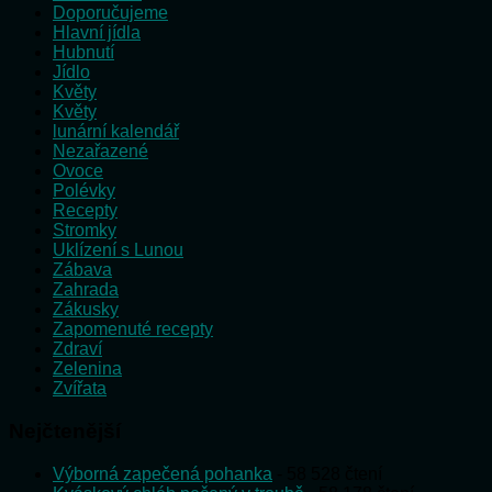
Doporučujeme
Hlavní jídla
Hubnutí
Jídlo
Květy
Květy
lunární kalendář
Nezařazené
Ovoce
Polévky
Recepty
Stromky
Uklízení s Lunou
Zábava
Zahrada
Zákusky
Zapomenuté recepty
Zdraví
Zelenina
Zvířata
Nejčtenější
Výborná zapečená pohanka
- 58 528 čtení