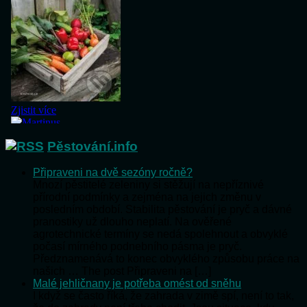
Pěstování.info
Připraveni na dvě sezóny ročně?
Mnozí pěstitelé zeleniny si stěžují na nepříznivé
přírodní podmínky a zejména na jejich změnu v
posledním období. Stabilita pěstování je pryč a dávné
pranostiky už dlouho neplatí. Na ověřené
agrotechnické termíny se nedá spolehnout a obvyklé
počasí mírného podnebního pásma je pryč.
Předznamenává to konec obvyklého způsobu práce na
našich … The post Připraveni na […]
Malé jehličnany je potřeba omést od sněhu
I když se často říká, že zahrada v zimě spí, není to tak,