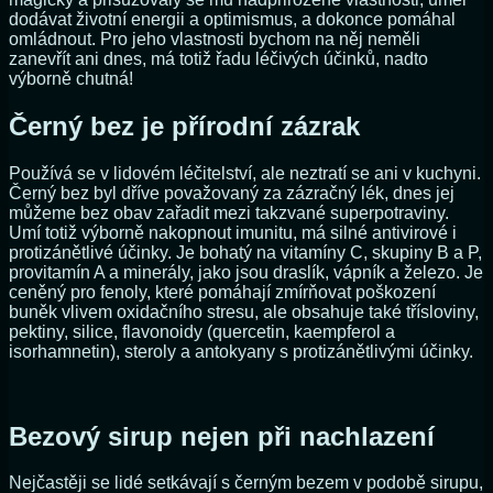
dodávat životní energii a optimismus, a dokonce pomáhal
omládnout. Pro jeho vlastnosti bychom na něj neměli
zanevřít ani dnes, má totiž řadu léčivých účinků, nadto
výborně chutná!
Černý bez je přírodní zázrak
Používá se v lidovém léčitelství, ale neztratí se ani v kuchyni.
Černý bez byl dříve považovaný za zázračný lék, dnes jej
můžeme bez obav zařadit mezi takzvané superpotraviny.
Umí totiž výborně nakopnout imunitu, má silné antivirové i
protizánětlivé účinky. Je bohatý na vitamíny C, skupiny B a P,
provitamín A a minerály, jako jsou draslík, vápník a železo. Je
ceněný pro fenoly, které pomáhají zmírňovat poškození
buněk vlivem oxidačního stresu, ale obsahuje také třísloviny,
pektiny, silice, flavonoidy (quercetin, kaempferol a
isorhamnetin), steroly a antokyany s protizánětlivými účinky.
Bezový sirup nejen při nachlazení
Nejčastěji se lidé setkávají s černým bezem v podobě sirupu,