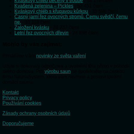
Kváskový chléb pečený v troubě
- 58 178 čtení
Kvašená zelenina – Pickles
- 52 451 čtení
Kváskový chléb s křupavou kůrkou
- 35 598 čtení
Časný jarní řez ovocných stromů. Čemu svědčí, čemu
ne.
- 31 118 čtení
Založení kvásku
- 28 237 čtení
Letní řez ovocných dřevin
- 24 898 čtení
Mohlo by vás zajímat:
Přinášíme Vám
novinky ze světa vaření
Užijte si dokonalý odpočinek a uvolnění těla přímo v pohodlí
svého domova. Pro
výrobu saun
se spolehněte na českou
firmu SaunaSystem, která vám navrhne a postaví ideální
domácí saunu.
Kontakt
Privacy policy
Používání cookies
Zásady ochrany osobních údajů
Doporučujeme