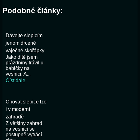
Podobné články:
Dávejte slepicím
jenom drcené
vaječné skořápky
Jako dítě jsem
prázdniny trávil u
babičky na
vesnici. A...
Číst dále
Chovat slepice lze
i v moderní
zahradě
Z většiny zahrad
na vesnici se
postupně vytrácí