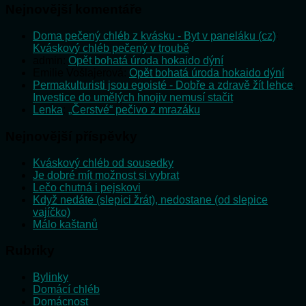
Nejnovější komentáře
Doma pečený chléb z kvásku - Byt v paneláku (cz)
:
Kváskový chléb pečený v troubě
admin
:
Opět bohatá úroda hokaido dýní
Emilie Vošlajerová
:
Opět bohatá úroda hokaido dýní
Permakulturisti jsou egoisté - Dobře a zdravě žít lehce
:
Investice do umělých hnojiv nemusí stačit
Lenka
:
„Čerstvé“ pečivo z mrazáku
Nejnovější příspěvky
Kváskový chléb od sousedky
Je dobré mít možnost si vybrat
Lečo chutná i pejskovi
Když nedáte (slepici žrát), nedostane (od slepice
vajíčko)
Málo kaštanů
Rubriky
Bylinky
Domácí chléb
Domácnost