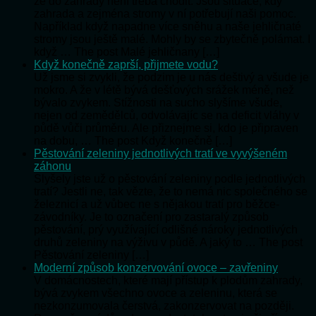
že do zahrady není třeba chodit. Jsou situace, kdy
zahrada a zejména stromy v ní potřebují naši pomoc.
Například když napadne více sněhu a naše jehličnaté
stromy jsou ještě malé. Mohly by se zbytečně polámat. I
když … The post Malé jehličnany […]
Když konečně zaprší, přijmete vodu?
Už jsme si zvykli, že podzim je u nás deštivý a všude je
mokro. A že v létě bývá dešťových srážek méně, než
bývalo zvykem. Stížnosti na sucho slyšíme všude,
nejen od zemědělců, odvolávajíc se na deficit vláhy v
půdě vůči průměru. Ale přiznejme si, kdo je připraven
na dobu, … The post Když konečně […]
Pěstování zeleniny jednotlivých tratí ve vyvýšeném
záhonu
Slyšely jste už o pěstování zeleniny podle jednotlivých
tratí? Jestli ne, tak vězte, že to nemá nic společného se
železnicí a už vůbec ne s nějakou tratí pro běžce-
závodníky. Je to označení pro zastaralý způsob
pěstování, prý využívající odlišné nároky jednotlivých
druhů zeleniny na výživu v půdě. A jaký to … The post
Pěstování zeleniny […]
Moderní způsob konzervování ovoce – zavřeniny
V domácnostech, které mají přístup k plodům zahrady,
bývá zvykem všechno ovoce a zeleninu, která se
nezkonzumovala čerstvá, zakonzervovat na později.