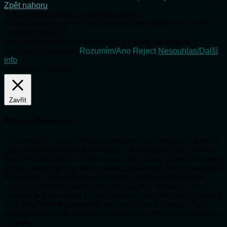
Zpět nahoru
Tato webová stránka používá cookies.
Pokračováním v prohlížení této webové stránky bez změny
nastavení vašeho
webového prohlížeče pro soubory cookie souhlasíte s
používáním cookies.
Rozumím/Ano
Reject
Nesouhlas/Další
info
Nastavení Cookies
Zavřít
Privacy Overview
This website uses cookies to improve your experience while
you navigate through the website. Out of these, the cookies
that are categorized as necessary are stored on your browser
as they are essential for the working of basic functionalities of
the website. We also use third-party cookies that help us
analyze and understand how you use this website. These
cookies will be stored in your browser only with your consent.
You also have the option to opt-out of these cookies. But
opting out of some of these cookies may affect your browsing
experience.