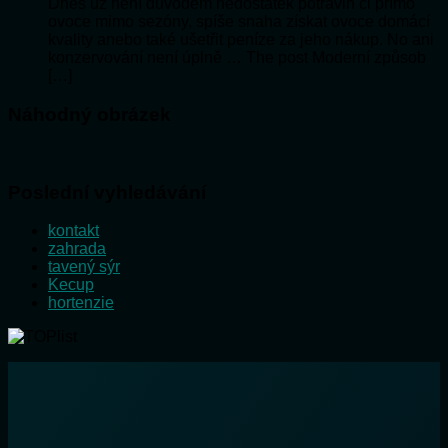
Dnes už není důvodem nedostatek potravin či přímo
ovoce mimo sezóny, spíše snaha získat ovoce domácí
kvality anebo také ušetřit peníze za jeho nákup. No ani
konzervování není úplně … The post Moderní způsob
[…]
Náhodný obrázek
Poslední vyhledávání
kontakt
zahrada
tavený sýr
Kecup
hortenzie