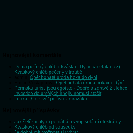
Nejnovější komentáře
Doma pečený chléb z kvásku - Byt v paneláku (cz)
:
Kváskový chléb pečený v troubě
admin
:
Opět bohatá úroda hokaido dýní
Emilie Vošlajerová
:
Opět bohatá úroda hokaido dýní
Permakulturisti jsou egoisté - Dobře a zdravě žít lehce
:
Investice do umělých hnojiv nemusí stačit
Lenka
:
„Čerstvé“ pečivo z mrazáku
Nejnovější příspěvky
Jak šetření plynu pomáhá rozvoji solární elektrárny
Kváskový chléb od sousedky
Je dobré mít možnost si vybrat