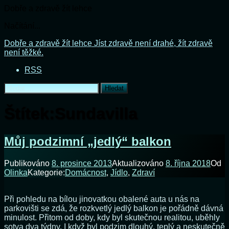
Dobře a zdravě žít lehce
Načítání...
Přejít
Dobře a zdravě žít lehce
Jíst zdravě není drahé, žít zdravě
k
není těžké.
obsahu
RSS
webu
Vyhledávání
Štítek:
Sundavilla
Můj podzimní „jedlý“ balkon
Publikováno
8. prosince 2013
Aktualizováno
8. října 2018
Od
Olinka
Kategorie:
Domácnost
,
Jídlo
,
Zdraví
Při pohledu na bílou jinovatkou obalené auta u nás na
parkovišti se zdá, že rozkvetlý jedlý balkon je pořádně dávná
minulost. Přitom od doby, kdy byl skutečnou realitou, uběhly
sotva dva týdny. I když byl podzim dlouhý, teplý a neskutečně