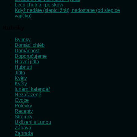
Lečo chutná i pejskovi
Když nedáte (slepici žrát), nedostane (od slepice
vajíčko)
Rubriky
Bylinky
Domácí chléb
Domácnost
Doporučujeme
Hlavní jídla
Hubnutí
Jídlo
Květy
Květy
lunární kalendář
Nezařazené
Ovoce
Polévky
Recepty
Stromky
Uklízení s Lunou
Zábava
Zahrada