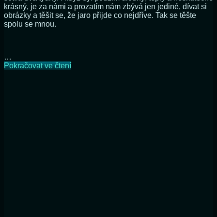
krásný, je za námi a prozatím nám zbývá jen jediné, dívat si
obrázky a těšit se, že jaro přijde co nejdříve. Tak se těšte
spolu se mnou.
…
Můj
Pokračovat ve čtení
podzimní
„jedlý“
balkon