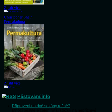
Pěstování.info
Připraveni na dvě sezóny ročně?
Mnozí pěstitelé zeleniny si stěžují na nepříznivé