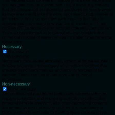
This website uses cookies to improve your experience while
you navigate through the website. Out of these, the cookies
that are categorized as necessary are stored on your browser
as they are essential for the working of basic functionalities of
the website. We also use third-party cookies that help us
analyze and understand how you use this website. These
cookies will be stored in your browser only with your consent.
You also have the option to opt-out of these cookies. But
opting out of some of these cookies may affect your browsing
experience.
Necessary
Necessary
Vždy povoleno
Necessary cookies are absolutely essential for the website to
function properly. This category only includes cookies that
ensures basic functionalities and security features of the
website. These cookies do not store any personal
information.
Non-necessary
Non-necessary
Any cookies that may not be particularly necessary for the
website to function and is used specifically to collect user
personal data via analytics, ads, other embedded contents
are termed as non-necessary cookies. It is mandatory to
procure user consent prior to running these cookies on your