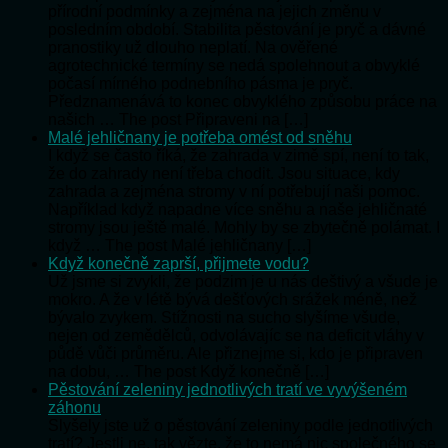
přírodní podmínky a zejména na jejich změnu v
posledním období. Stabilita pěstování je pryč a dávné
pranostiky už dlouho neplatí. Na ověřené
agrotechnické termíny se nedá spolehnout a obvyklé
počasí mírného podnebního pásma je pryč.
Předznamenává to konec obvyklého způsobu práce na
našich … The post Připraveni na […]
Malé jehličnany je potřeba omést od sněhu
I když se často říká, že zahrada v zimě spí, není to tak,
že do zahrady není třeba chodit. Jsou situace, kdy
zahrada a zejména stromy v ní potřebují naši pomoc.
Například když napadne více sněhu a naše jehličnaté
stromy jsou ještě malé. Mohly by se zbytečně polámat. I
když … The post Malé jehličnany […]
Když konečně zaprší, přijmete vodu?
Už jsme si zvykli, že podzim je u nás deštivý a všude je
mokro. A že v létě bývá dešťových srážek méně, než
bývalo zvykem. Stížnosti na sucho slyšíme všude,
nejen od zemědělců, odvolávajíc se na deficit vláhy v
půdě vůči průměru. Ale přiznejme si, kdo je připraven
na dobu, … The post Když konečně […]
Pěstování zeleniny jednotlivých tratí ve vyvýšeném
záhonu
Slyšely jste už o pěstování zeleniny podle jednotlivých
tratí? Jestli ne, tak vězte, že to nemá nic společného se