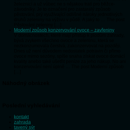
železnicí a už vůbec ne s nějakou tratí pro běžce-
závodníky. Je to označení pro zastaralý způsob
pěstování, prý využívající odlišné nároky jednotlivých
druhů zeleniny na výživu v půdě. A jaký to … The post
Pěstování zeleniny […]
Moderní způsob konzervování ovoce – zavřeniny
V domácnostech, které mají přístup k plodům zahrady,
bývá zvykem všechno ovoce a zeleninu, která se
nezkonzumovala čerstvá, zakonzervovat na později.
Dnes už není důvodem nedostatek potravin či přímo
ovoce mimo sezóny, spíše snaha získat ovoce domácí
kvality anebo také ušetřit peníze za jeho nákup. No ani
konzervování není úplně … The post Moderní způsob
[…]
Náhodný obrázek
Poslední vyhledávání
kontakt
zahrada
tavený sýr