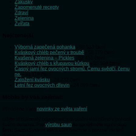
Zákusky
Zapomenuté recepty
Zdraví
Zelenina
Zvířata
Nejčtenější
Výborná zapečená pohanka
- 58 533 čtení
Kváskový chléb pečený v troubě
- 58 179 čtení
Kvašená zelenina – Pickles
- 52 451 čtení
Kváskový chléb s křupavou kůrkou
- 35 598 čtení
Časný jarní řez ovocných stromů. Čemu svědčí, čemu
ne.
- 31 118 čtení
Založení kvásku
- 28 237 čtení
Letní řez ovocných dřevin
- 24 899 čtení
Mohlo by vás zajímat:
Přinášíme Vám
novinky ze světa vaření
Užijte si dokonalý odpočinek a uvolnění těla přímo v pohodlí
svého domova. Pro
výrobu saun
se spolehněte na českou
firmu SaunaSystem, která vám navrhne a postaví ideální
domácí saunu.