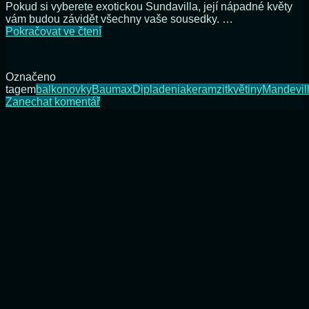
Pokud si vyberete exotickou Sundavilla, její nápadné květy
vám budou závidět všechny vaše sousedky. …
Aby
Pokračovat ve čtení
Sundavilla
bohatě
rozkvetla
Označeno
tagem
balkonovky
Baumax
Dipladenia
keramzit
květiny
Mandevil
na
Zanechat komentář
Aby
Sundavilla
bohatě
rozkvetla