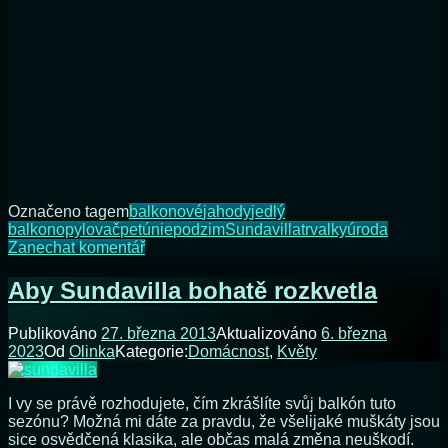
Označeno tagem
balkonové
jahody
jedlý
balkon
opylovač
petúnie
podzim
Sundavilla
trvalky
úroda
na
Zanechat komentář
Můj
podzimní
Aby Sundavilla bohatě rozkvetla
„jedlý“
balkon
Publikováno
27. března 2013
Aktualizováno
6. března
2023
Od
Olinka
Kategorie:
Domácnost
,
Květy
I vy se právě rozhodujete, čím zkrášlíte svůj balkón tuto
sezónu? Možná mi dáte za pravdu, že všelijaké muškáty jsou
sice osvědčená klasika, ale občas malá změna neuškodí.