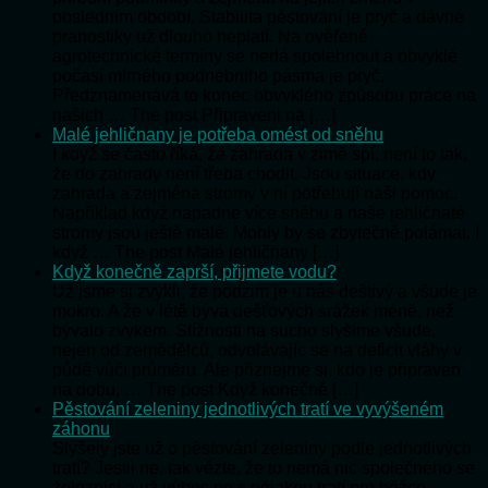
posledním období. Stabilita pěstování je pryč a dávné
pranostiky už dlouho neplatí. Na ověřené
agrotechnické termíny se nedá spolehnout a obvyklé
počasí mírného podnebního pásma je pryč.
Předznamenává to konec obvyklého způsobu práce na
našich … The post Připraveni na […]
Malé jehličnany je potřeba omést od sněhu
I když se často říká, že zahrada v zimě spí, není to tak,
že do zahrady není třeba chodit. Jsou situace, kdy
zahrada a zejména stromy v ní potřebují naši pomoc.
Například když napadne více sněhu a naše jehličnaté
stromy jsou ještě malé. Mohly by se zbytečně polámat. I
když … The post Malé jehličnany […]
Když konečně zaprší, přijmete vodu?
Už jsme si zvykli, že podzim je u nás deštivý a všude je
mokro. A že v létě bývá dešťových srážek méně, než
bývalo zvykem. Stížnosti na sucho slyšíme všude,
nejen od zemědělců, odvolávajíc se na deficit vláhy v
půdě vůči průměru. Ale přiznejme si, kdo je připraven
na dobu, … The post Když konečně […]
Pěstování zeleniny jednotlivých tratí ve vyvýšeném
záhonu
Slyšely jste už o pěstování zeleniny podle jednotlivých
tratí? Jestli ne, tak vězte, že to nemá nic společného se
železnicí a už vůbec ne s nějakou tratí pro běžce-