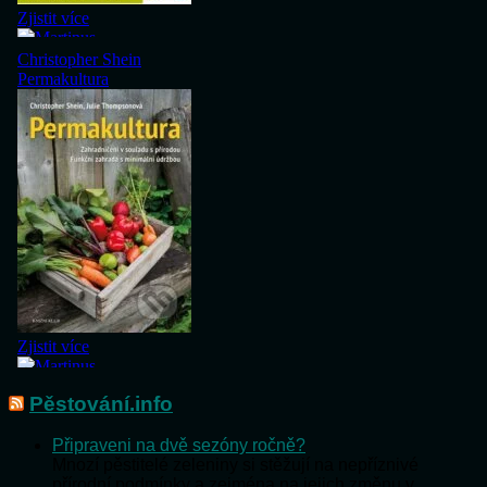
Pěstování.info
Připraveni na dvě sezóny ročně?
Mnozí pěstitelé zeleniny si stěžují na nepříznivé
přírodní podmínky a zejména na jejich změnu v