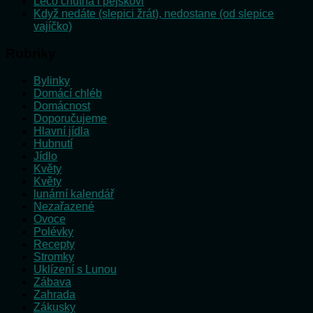
Lečo chutná i pejskovi
Když nedáte (slepici žrát), nedostane (od slepice
vajíčko)
Rubriky
Bylinky
Domácí chléb
Domácnost
Doporučujeme
Hlavní jídla
Hubnutí
Jídlo
Květy
Květy
lunární kalendář
Nezařazené
Ovoce
Polévky
Recepty
Stromky
Uklízení s Lunou
Zábava
Zahrada
Zákusky