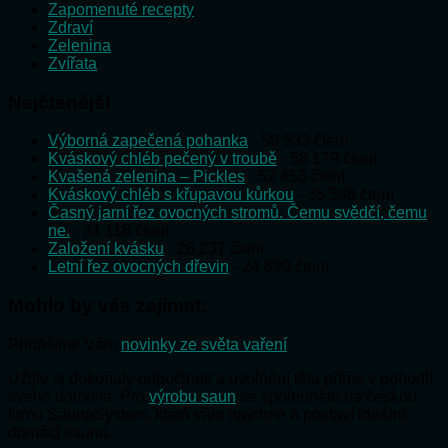
Zapomenuté recepty
Zdraví
Zelenina
Zvířata
Nejčtenější
Výborná zapečená pohanka
- 58 533 čtení
Kváskový chléb pečený v troubě
- 58 179 čtení
Kvašená zelenina – Pickles
- 52 453 čtení
Kváskový chléb s křupavou kůrkou
- 35 598 čtení
Časný jarní řez ovocných stromů. Čemu svědčí, čemu
ne.
- 31 118 čtení
Založení kvásku
- 28 237 čtení
Letní řez ovocných dřevin
- 24 899 čtení
Mohlo by vás zajímat:
Přinášíme Vám
novinky ze světa vaření
Užijte si dokonalý odpočinek a uvolnění těla přímo v pohodlí
svého domova. Pro
výrobu saun
se spolehněte na českou
firmu SaunaSystem, která vám navrhne a postaví ideální
domácí saunu.