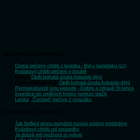
Nejnovější komentáře
Doma pečený chléb z kvásku - Byt v paneláku (cz)
:
Kváskový chléb pečený v troubě
admin
:
Opět bohatá úroda hokaido dýní
Emilie Vošlajerová
:
Opět bohatá úroda hokaido dýní
Permakulturisti jsou egoisté - Dobře a zdravě žít lehce
:
Investice do umělých hnojiv nemusí stačit
Lenka
:
„Čerstvé“ pečivo z mrazáku
Nejnovější příspěvky
Jak šetření plynu pomáhá rozvoji solární elektrárny
Kváskový chléb od sousedky
Je dobré mít možnost si vybrat