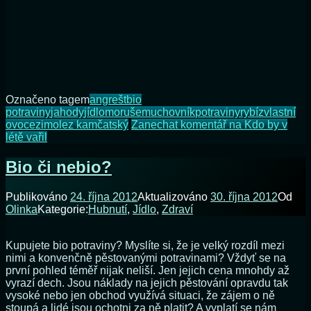
Označeno tagem
angrešt
bio
potraviny
jahody
jídlo
moruše
muchovník
potraviny
rybíz
vlastní
ovoce
zimolez kamčatský
Zanechat komentář
na Kdo by v
létě vařil
Bio či nebio?
Publikováno
24. října 2012
Aktualizováno
30. října 2012
Od
Olinka
Kategorie:
Hubnutí
,
Jídlo
,
Zdraví
Kupujete bio potraviny? Myslíte si, že je velký rozdíl mezi
nimi a konvenčně pěstovanými potravinami? Vždyť se na
první pohled téměř nijak neliší. Jen jejich cena mnohdy až
vyrazí dech. Jsou náklady na jejich pěstování opravdu tak
vysoké nebo jen obchod využívá situaci, že zájem o ně
stoupá a lidé jsou ochotni za ně platit? A vyplatí se nám