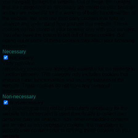
you navigate through the website. Out of these, the cookies
that are categorized as necessary are stored on your browser
as they are essential for the working of basic functionalities of
the website. We also use third-party cookies that help us
analyze and understand how you use this website. These
cookies will be stored in your browser only with your consent.
You also have the option to opt-out of these cookies. But
opting out of some of these cookies may affect your browsing
experience.
Necessary
Necessary
Vždy povoleno
Necessary cookies are absolutely essential for the website to
function properly. This category only includes cookies that
ensures basic functionalities and security features of the
website. These cookies do not store any personal
information.
Non-necessary
Non-necessary
Any cookies that may not be particularly necessary for the
website to function and is used specifically to collect user
personal data via analytics, ads, other embedded contents
are termed as non-necessary cookies. It is mandatory to
procure user consent prior to running these cookies on your
website.