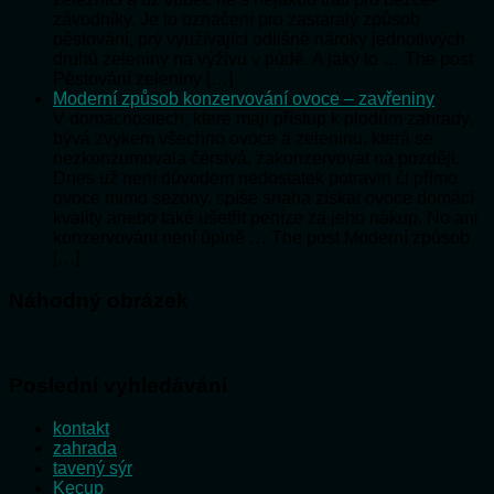
závodníky. Je to označení pro zastaralý způsob
pěstování, prý využívající odlišné nároky jednotlivých
druhů zeleniny na výživu v půdě. A jaký to … The post
Pěstování zeleniny […]
Moderní způsob konzervování ovoce – zavřeniny
V domácnostech, které mají přístup k plodům zahrady,
bývá zvykem všechno ovoce a zeleninu, která se
nezkonzumovala čerstvá, zakonzervovat na později.
Dnes už není důvodem nedostatek potravin či přímo
ovoce mimo sezóny, spíše snaha získat ovoce domácí
kvality anebo také ušetřit peníze za jeho nákup. No ani
konzervování není úplně … The post Moderní způsob
[…]
Náhodný obrázek
Poslední vyhledávání
kontakt
zahrada
tavený sýr
Kecup