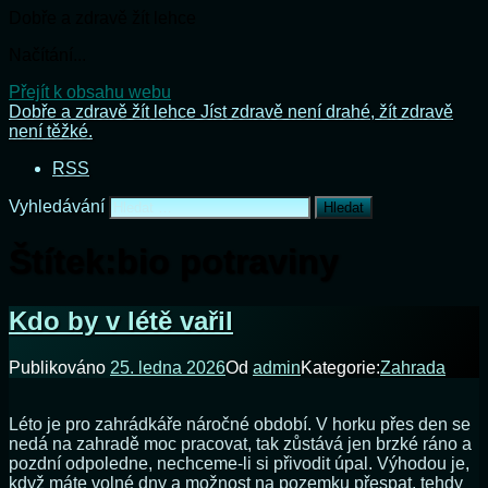
Dobře a zdravě žít lehce
Načítání...
Přejít k obsahu webu
Dobře a zdravě žít lehce
Jíst zdravě není drahé, žít zdravě
není těžké.
RSS
Vyhledávání
Štítek:
bio potraviny
Kdo by v létě vařil
Publikováno
25. ledna 2026
Od
admin
Kategorie:
Zahrada
Léto je pro zahrádkáře náročné období. V horku přes den se
nedá na zahradě moc pracovat, tak zůstává jen brzké ráno a
pozdní odpoledne, nechceme-li si přivodit úpal. Výhodou je,
když máte volné dny a možnost na pozemku přespat, tehdy