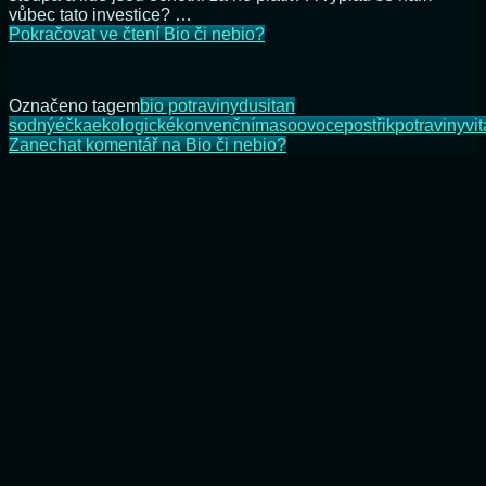
vůbec tato investice? …
Pokračovat ve čtení
Bio či nebio?
Označeno tagem
bio potraviny
dusitan
sodný
éčka
ekologické
konvenční
maso
ovoce
postřik
potraviny
vi
Zanechat komentář
na Bio či nebio?