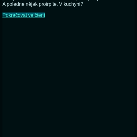
A poledne nějak protrpíte. V kuchyni?
…
Kdo
Pokračovat ve čtení
by
v
létě
vařil