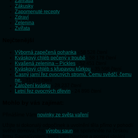
Zahrada
Zákusky
Zapomenuté recepty
Zdraví
Zelenina
Zvířata
Nejčtenější
Výborná zapečená pohanka
- 58 528 čtení
Kváskový chléb pečený v troubě
- 58 178 čtení
Kvašená zelenina – Pickles
- 52 451 čtení
Kváskový chléb s křupavou kůrkou
- 35 598 čtení
Časný jarní řez ovocných stromů. Čemu svědčí, čemu
ne.
- 31 118 čtení
Založení kvásku
- 28 237 čtení
Letní řez ovocných dřevin
- 24 898 čtení
Mohlo by vás zajímat:
Přinášíme Vám
novinky ze světa vaření
Užijte si dokonalý odpočinek a uvolnění těla přímo v pohodlí
svého domova. Pro
výrobu saun
se spolehněte na českou
firmu SaunaSystem, která vám navrhne a postaví ideální