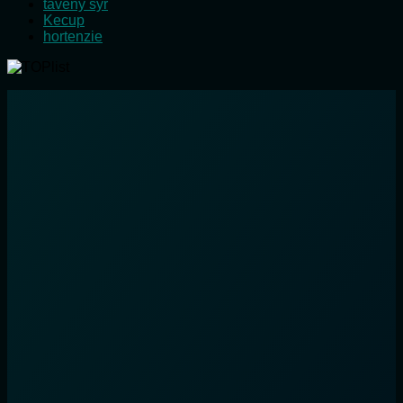
tavený sýr
Kecup
hortenzie