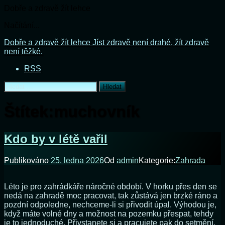
Dobře a zdravě žít lehce
Načítání...
Přejít
Dobře a zdravě žít lehce
Jíst zdravě není drahé, žít zdravě
k
není těžké.
obsahu
RSS
webu
Vyhledávání
Štítek:
muchovník
Kdo by v létě vařil
Publikováno
25. ledna 2026
Od
admin
Kategorie:
Zahrada
Léto je pro zahrádkáře náročné období. V horku přes den se
nedá na zahradě moc pracovat, tak zůstává jen brzké ráno a
pozdní odpoledne, nechceme-li si přivodit úpal. Výhodou je,
když máte volné dny a možnost na pozemku přespat, tehdy
je to jednoduché. Přivstanete si a pracujete pak do setmění.