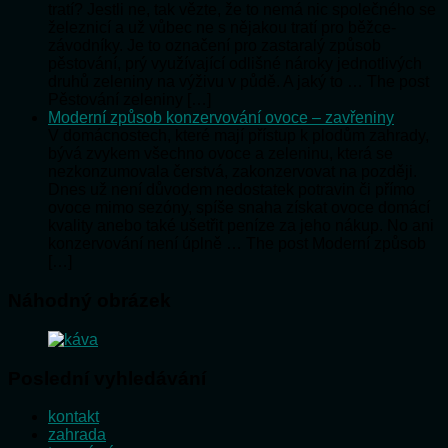
tratí? Jestli ne, tak vězte, že to nemá nic společného se
železnicí a už vůbec ne s nějakou tratí pro běžce-
závodníky. Je to označení pro zastaralý způsob
pěstování, prý využívající odlišné nároky jednotlivých
druhů zeleniny na výživu v půdě. A jaký to … The post
Pěstování zeleniny […]
Moderní způsob konzervování ovoce – zavřeniny
V domácnostech, které mají přístup k plodům zahrady,
bývá zvykem všechno ovoce a zeleninu, která se
nezkonzumovala čerstvá, zakonzervovat na později.
Dnes už není důvodem nedostatek potravin či přímo
ovoce mimo sezóny, spíše snaha získat ovoce domácí
kvality anebo také ušetřit peníze za jeho nákup. No ani
konzervování není úplně … The post Moderní způsob
[…]
Náhodný obrázek
Poslední vyhledávání
kontakt
zahrada