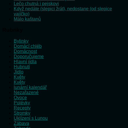
Lečo chutná i pejskovi
Když nedáte (slepici žrát), nedostane (od slepice
vajíčko)
Málo kaštanů
Rubriky
Bylinky
Domácí chléb
Domácnost
Doporučujeme
Hlavní jídla
Hubnutí
Jídlo
Květy
Květy
lunární kalendář
Nezařazené
Ovoce
Polévky
Recepty
Stromky
Uklízení s Lunou
Zábava