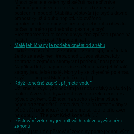
Mnozí pěstitelé zeleniny si stěžují na nepříznivé
přírodní podmínky a zejména na jejich změnu v
posledním období. Stabilita pěstování je pryč a dávné
pranostiky už dlouho neplatí. Na ověřené
agrotechnické termíny se nedá spolehnout a obvyklé
počasí mírného podnebního pásma je pryč.
Předznamenává to konec obvyklého způsobu práce na
našich … The post Připraveni na […]
Malé jehličnany je potřeba omést od sněhu
I když se často říká, že zahrada v zimě spí, není to tak,
že do zahrady není třeba chodit. Jsou situace, kdy
zahrada a zejména stromy v ní potřebují naši pomoc.
Například když napadne více sněhu a naše jehličnaté
stromy jsou ještě malé. Mohly by se zbytečně polámat. I
když … The post Malé jehličnany […]
Když konečně zaprší, přijmete vodu?
Už jsme si zvykli, že podzim je u nás deštivý a všude je
mokro. A že v létě bývá dešťových srážek méně, než
bývalo zvykem. Stížnosti na sucho slyšíme všude,
nejen od zemědělců, odvolávajíc se na deficit vláhy v
půdě vůči průměru. Ale přiznejme si, kdo je připraven
na dobu, … The post Když konečně […]
Pěstování zeleniny jednotlivých tratí ve vyvýšeném
záhonu
Slyšely jste už o pěstování zeleniny podle jednotlivých