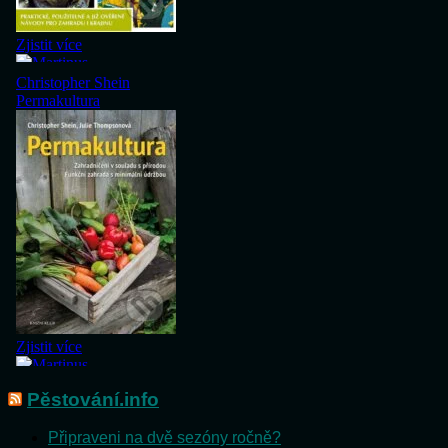
Pěstování.info
Připraveni na dvě sezóny ročně?