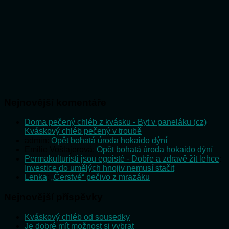
Nejnovější komentáře
Doma pečený chléb z kvásku - Byt v paneláku (cz)
:
Kváskový chléb pečený v troubě
admin
:
Opět bohatá úroda hokaido dýní
Emilie Vošlajerová
:
Opět bohatá úroda hokaido dýní
Permakulturisti jsou egoisté - Dobře a zdravě žít lehce
:
Investice do umělých hnojiv nemusí stačit
Lenka
:
„Čerstvé“ pečivo z mrazáku
Nejnovější příspěvky
Kváskový chléb od sousedky
Je dobré mít možnost si vybrat