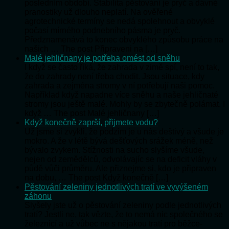
posledním období. Stabilita pěstování je pryč a dávné
pranostiky už dlouho neplatí. Na ověřené
agrotechnické termíny se nedá spolehnout a obvyklé
počasí mírného podnebního pásma je pryč.
Předznamenává to konec obvyklého způsobu práce na
našich … The post Připraveni na […]
Malé jehličnany je potřeba omést od sněhu
I když se často říká, že zahrada v zimě spí, není to tak,
že do zahrady není třeba chodit. Jsou situace, kdy
zahrada a zejména stromy v ní potřebují naši pomoc.
Například když napadne více sněhu a naše jehličnaté
stromy jsou ještě malé. Mohly by se zbytečně polámat. I
když … The post Malé jehličnany […]
Když konečně zaprší, přijmete vodu?
Už jsme si zvykli, že podzim je u nás deštivý a všude je
mokro. A že v létě bývá dešťových srážek méně, než
bývalo zvykem. Stížnosti na sucho slyšíme všude,
nejen od zemědělců, odvolávajíc se na deficit vláhy v
půdě vůči průměru. Ale přiznejme si, kdo je připraven
na dobu, … The post Když konečně […]
Pěstování zeleniny jednotlivých tratí ve vyvýšeném
záhonu
Slyšely jste už o pěstování zeleniny podle jednotlivých
tratí? Jestli ne, tak vězte, že to nemá nic společného se
železnicí a už vůbec ne s nějakou tratí pro běžce-