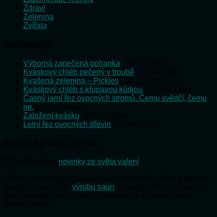
Zdraví
Zelenina
Zvířata
Nejčtenější
Výborná zapečená pohanka
- 58 533 čtení
Kváskový chléb pečený v troubě
- 58 179 čtení
Kvašená zelenina – Pickles
- 52 452 čtení
Kváskový chléb s křupavou kůrkou
- 35 598 čtení
Časný jarní řez ovocných stromů. Čemu svědčí, čemu
ne.
- 31 118 čtení
Založení kvásku
- 28 237 čtení
Letní řez ovocných dřevin
- 24 899 čtení
Mohlo by vás zajímat:
Přinášíme Vám
novinky ze světa vaření
Užijte si dokonalý odpočinek a uvolnění těla přímo v pohodlí
svého domova. Pro
výrobu saun
se spolehněte na českou
firmu SaunaSystem, která vám navrhne a postaví ideální
domácí saunu.