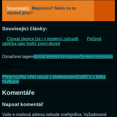
Související:
Majonéza? Nebo co to
vlastně jíme?
Související články:
Chovat slepice lze i v moderní zahradě
Pečená
jablíčka jako horký zimní dezert
Označeno tagem
domácí
elektrický
maso
pečení
peníze
úspora
Čtěte dál
Předchozí
Na výlet pouze s elektrokolem
Další
Co s tolika
hruškami
Komentáře
Napsat komentář
Vaše e-mailová adresa nebude zveřejněna.
Vyžadované