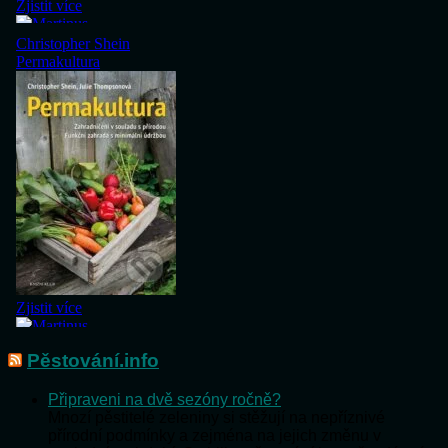
Pěstování.info
Připraveni na dvě sezóny ročně?
Mnozí pěstitelé zeleniny si stěžují na nepříznivé
přírodní podmínky a zejména na jejich změnu v