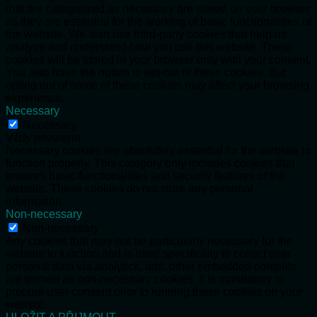
that are categorized as necessary are stored on your browser
as they are essential for the working of basic functionalities of
the website. We also use third-party cookies that help us
analyze and understand how you use this website. These
cookies will be stored in your browser only with your consent.
You also have the option to opt-out of these cookies. But
opting out of some of these cookies may affect your browsing
experience.
Necessary
Necessary
Vždy povoleno
Necessary cookies are absolutely essential for the website to
function properly. This category only includes cookies that
ensures basic functionalities and security features of the
website. These cookies do not store any personal
information.
Non-necessary
Non-necessary
Any cookies that may not be particularly necessary for the
website to function and is used specifically to collect user
personal data via analytics, ads, other embedded contents
are termed as non-necessary cookies. It is mandatory to
procure user consent prior to running these cookies on your
website.