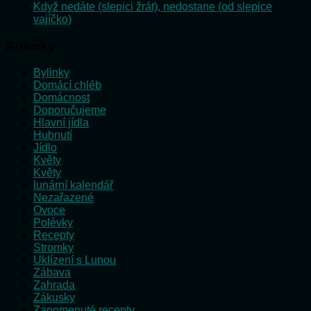
Když nedáte (slepici žrát), nedostane (od slepice
vajíčko)
Rubriky
Bylinky
Domácí chléb
Domácnost
Doporučujeme
Hlavní jídla
Hubnutí
Jídlo
Květy
Květy
lunární kalendář
Nezařazené
Ovoce
Polévky
Recepty
Stromky
Uklízení s Lunou
Zábava
Zahrada
Zákusky
Zapomenuté recepty