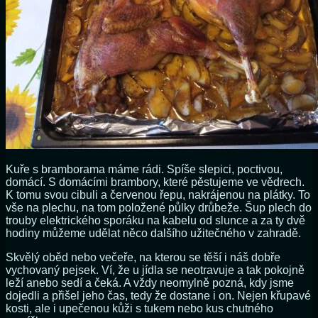
Kuře s bramborama máme rádi. Spíše slepici, poctivou,
domácí. S domácími brambory, které pěstujeme ve vědrech.
K tomu svou cibuli a červenou řepu, nakrájenou na plátky. To
vše na plechu, na tom položené půlky drůbeže. Šup plech do
trouby elektrického sporáku na kabelu od slunce a za ty dvě
hodiny můžeme udělat něco dalšího užitečného v zahradě.
Skvělý oběd nebo večeře, na kterou se těší i náš dobře
vychovaný pejsek. Ví, že u jídla se neotravuje a tak pokojně
leží anebo sedí a čeká. A vždy neomylně pozná, kdy jsme
dojedli a přišel jeho čas, tedy že dostane i on. Nejen křupavé
kosti, ale i upečenou kůži s tukem nebo kus chutného