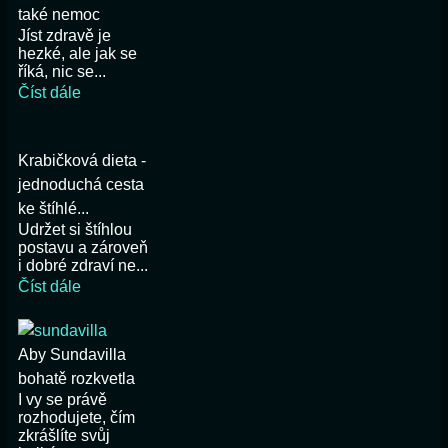
také nemoc
Jíst zdravě je
hezké, ale jak se
říká, nic se...
Číst dále
Krabičková dieta -
jednoduchá cesta
ke štíhlé...
Udržet si štíhlou
postavu a zároveň
i dobré zdraví ne...
Číst dále
Aby Sundavilla
bohatě rozkvetla
I vy se právě
rozhodujete, čím
zkrášlíte svůj