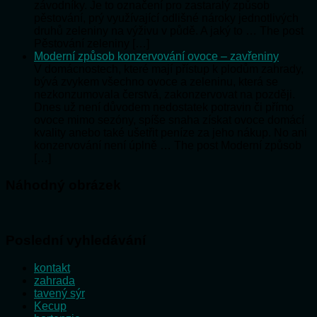
závodníky. Je to označení pro zastaralý způsob
pěstování, prý využívající odlišné nároky jednotlivých
druhů zeleniny na výživu v půdě. A jaký to … The post
Pěstování zeleniny […]
Moderní způsob konzervování ovoce – zavřeniny
V domácnostech, které mají přístup k plodům zahrady,
bývá zvykem všechno ovoce a zeleninu, která se
nezkonzumovala čerstvá, zakonzervovat na později.
Dnes už není důvodem nedostatek potravin či přímo
ovoce mimo sezóny, spíše snaha získat ovoce domácí
kvality anebo také ušetřit peníze za jeho nákup. No ani
konzervování není úplně … The post Moderní způsob
[…]
Náhodný obrázek
Poslední vyhledávání
kontakt
zahrada
tavený sýr
Kecup