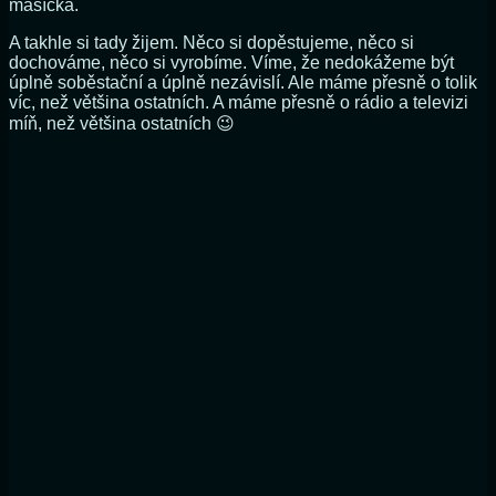
masíčka.
A takhle si tady žijem. Něco si dopěstujeme, něco si
dochováme, něco si vyrobíme. Víme, že nedokážeme být
úplně soběstační a úplně nezávislí. Ale máme přesně o tolik
víc, než většina ostatních. A máme přesně o rádio a televizi
míň, než většina ostatních 😉