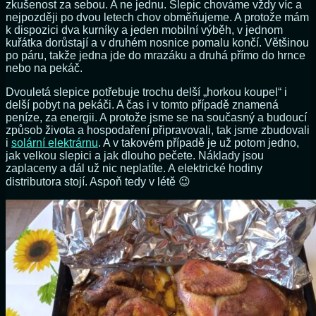
zkušenost za sebou. A ne jednu. Slepic chováme vždy víc a
nejpozději po dvou letech chov obměňujeme. A protože mám
k dispozici dva kurníky a jeden mobilní výběh, v jednom
kuřátka dorůstají a v druhém nosnice pomalu končí. Většinou
po páru, takže jedna jde do mrazáku a druhá přímo do hrnce
nebo na pekáč.
Dvouletá slepice potřebuje trochu delší „horkou koupel“ i
delší pobyt na pekáči. A čas i v tomto případě znamená
peníze, za energii. A protože jsme se na současný a budoucí
způsob života a hospodaření připravovali, tak jsme zbudovali
i
solární elektrárnu
. A v takovém případě je už potom jedno,
jak velkou slepici a jak dlouho pečete. Náklady jsou
zaplaceny a dál už nic neplatíte. A elektrické hodiny
distributora stojí. Aspoň tedy v létě 😉