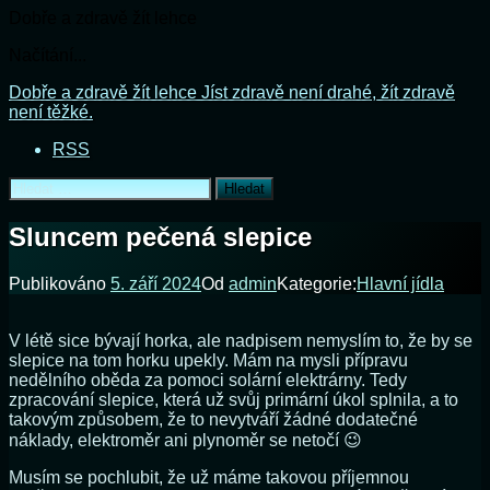
Dobře a zdravě žít lehce
Načítání...
Přejít
Dobře a zdravě žít lehce
Jíst zdravě není drahé, žít zdravě
k
není těžké.
obsahu
RSS
webu
Vyhledávání
Sluncem pečená slepice
Publikováno
5. září 2024
Od
admin
Kategorie:
Hlavní jídla
V létě sice bývají horka, ale nadpisem nemyslím to, že by se
slepice na tom horku upekly. Mám na mysli přípravu
nedělního oběda za pomoci solární elektrárny. Tedy
zpracování slepice, která už svůj primární úkol splnila, a to
takovým způsobem, že to nevytváří žádné dodatečné
náklady, elektroměr ani plynoměr se netočí 😉
Musím se pochlubit, že už máme takovou příjemnou