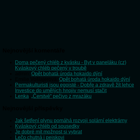
Nejnovější komentáře
Doma pečený chléb z kvásku - Byt v paneláku (cz)
:
Kváskový chléb pečený v troubě
admin
:
Opět bohatá úroda hokaido dýní
Emilie Vošlajerová
:
Opět bohatá úroda hokaido dýní
Permakulturisti jsou egoisté - Dobře a zdravě žít lehce
:
Investice do umělých hnojiv nemusí stačit
Lenka
:
„Čerstvé“ pečivo z mrazáku
Nejnovější příspěvky
Jak šetření plynu pomáhá rozvoji solární elektrárny
Kváskový chléb od sousedky
Je dobré mít možnost si vybrat
Lečo chutná i pejskovi