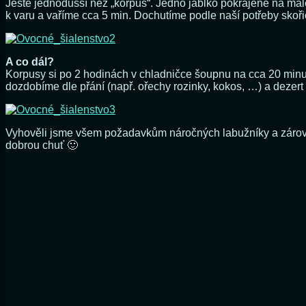
Ještě jednodušší než „korpus“. Jedno jablko pokrájené na malé
k varu a vaříme cca 5 min. Dochutíme podle naší potřeby skoři
A co dál?
Korpusy si po 2 hodinách v chladničce šoupnu na cca 20 minu
dozdobíme dle přání (např. ořechy rozinky, kokos, …) a dezer
Vyhověli jsme všem požadavkům náročných labužníky a zároveň j
dobrou chuť 🙂