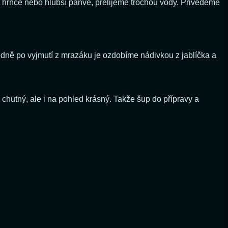
o hrnce nebo hlubší pánve, přelijeme trochou vody. Přivedeme
dně po vyjmutí z mrazáku je ozdobíme nádivkou z jablíčka a
chutný, ale i na pohled krásný. Takže šup do přípravy a