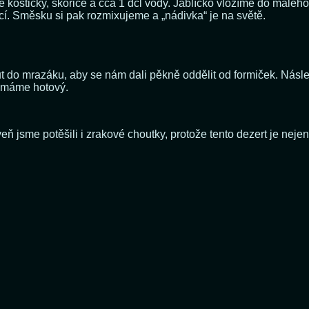
 kostičky, skořice a cca 1 dcl vody. Jablíčko vložíme do maléh
cí. Směsku si pak rozmixujeme a „nádivka“ je na světě.
t do mrazáku, aby se nám dali pěkně oddělit od formiček. Násle
t máme hotový.
sme potěšili i zrakové choutky, protože tento dezert je nejen 