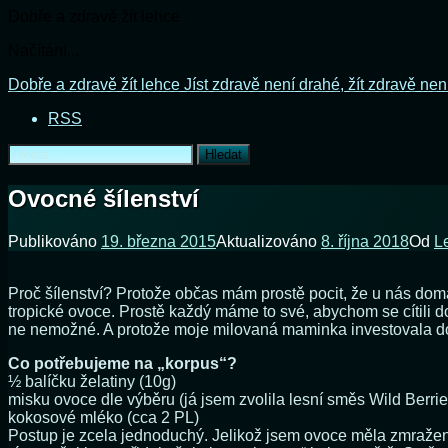
Dobře a zdravě žít lehce
Načítání...
Přejít
Dobře a zdravě žít lehce
Jíst zdravě není drahé, žít zdravě nen
k
RSS
obsahu
webu
Vyhledávání
Ovocné šílenství
Publikováno
19. března 2015
Aktualizováno
8. října 2018
Od
L
Proč šílenství? Protože občas mám prostě pocit, že u nás doma
tropické ovoce. Prostě každý máme to své, abychom se cítili d
ne nemožné. A protože moje milovaná maminka investovala do mé 
Co potřebujeme na „korpus“?
½ balíčku želatiny (10g)
misku ovoce dle výběru (já jsem zvolila lesní směs Wild Berrie
kokosové mléko (cca 2 PL)
Postup je zcela jednoduchý. Jelikož jsem ovoce měla zmražené, 