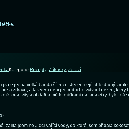
í těžké.
enka
Kategorie:
Recepty
,
Zákusky
,
Zdraví
 jsme jedna velká banda šílenců. Jeden nejí tohle druhý tamto, j
obře a zdravě, a tak věru není jednoduché vytvořit dezert, kte
kreativity a obdařila mě formičkami na tartaletky, bylo otázkou
s)
zalila jsem ho 3 dcl vařící vody, do které jsem přidala kokosov