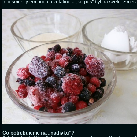
této směsi jsem přidala želatinu a „korpus“ byl na světě. Smě
Co potřebujeme na „nádivku“?