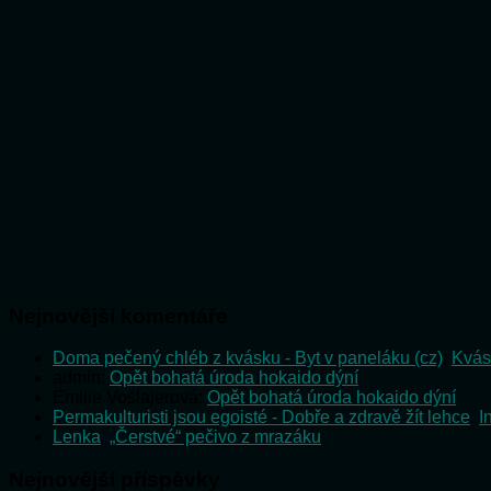
Nejnovější komentáře
Doma pečený chléb z kvásku - Byt v paneláku (cz)
:
Kvás
admin
:
Opět bohatá úroda hokaido dýní
Emilie Vošlajerová
:
Opět bohatá úroda hokaido dýní
Permakulturisti jsou egoisté - Dobře a zdravě žít lehce
:
I
Lenka
:
„Čerstvé“ pečivo z mrazáku
Nejnovější příspěvky