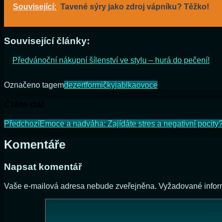
Související:
Tavené sýry jako zdroj vápníku? Těžko!
Související články:
Předvánoční nákupní šílenství ve stylu – hurá do pečení!
Označeno tagem
dezert
formičky
jablka
ovoce
Čtěte dál
Předchozí
Emoce a nadváha: Zajídáte stres a negativní pocity
Komentáře
Napsat komentář
Vaše e-mailová adresa nebude zveřejněna.
Vyžadované info