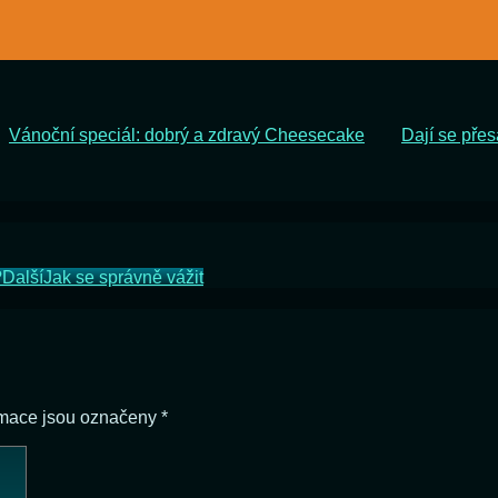
Vánoční speciál: dobrý a zdravý Cheesecake
Dají se přes
?
Další
Jak se správně vážit
rmace jsou označeny
*