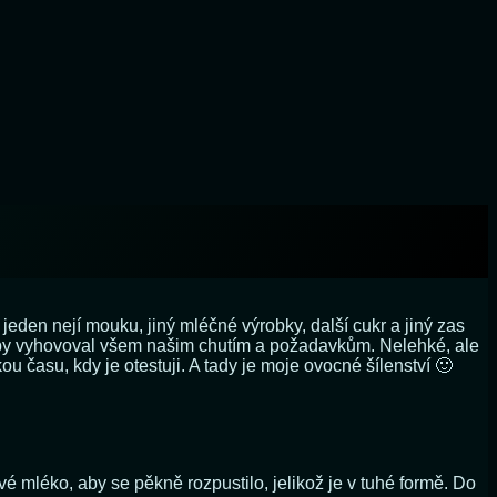
eden nejí mouku, jiný mléčné výrobky, další cukr a jiný zas
rý by vyhovoval všem našim chutím a požadavkům. Nelehké, ale
 času, kdy je otestuji. A tady je moje ovocné šílenství 🙂
é mléko, aby se pěkně rozpustilo, jelikož je v tuhé formě. Do