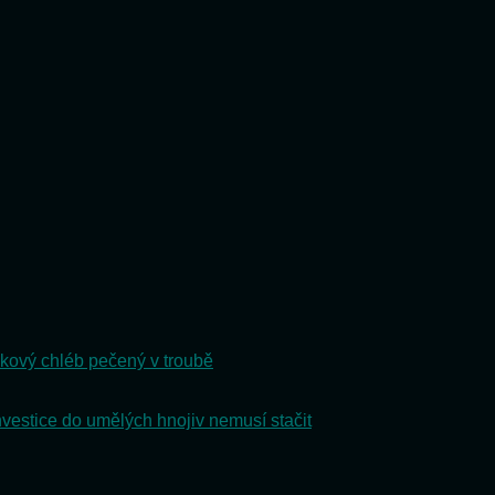
kový chléb pečený v troubě
nvestice do umělých hnojiv nemusí stačit