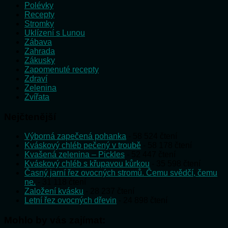
Polévky
Recepty
Stromky
Uklízení s Lunou
Zábava
Zahrada
Zákusky
Zapomenuté recepty
Zdraví
Zelenina
Zvířata
Nejčtenější
Výborná zapečená pohanka
- 58 524 čtení
Kváskový chléb pečený v troubě
- 58 178 čtení
Kvašená zelenina – Pickles
- 52 447 čtení
Kváskový chléb s křupavou kůrkou
- 35 598 čtení
Časný jarní řez ovocných stromů. Čemu svědčí, čemu
ne.
- 31 118 čtení
Založení kvásku
- 28 237 čtení
Letní řez ovocných dřevin
- 24 898 čtení
Mohlo by vás zajímat: