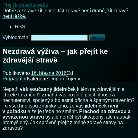
Přejít k obsahu webu
Dobře a zdravě žít lehce
Jíst zdravě není drahé, žít zdravě
není těžké.
RSS
Vyhledávání
Nezdravá výživa – jak přejít ke
zdravější stravě
Publikováno
16. března 2016
Od
Propagátor
Kategorie:
Doporučujeme
Nepatří
váš současný jídelníček
k těm nejzdravějším a
chcete to změnit? Zmáhá vás po jídle pocit plnosti a
nechutenství, spojený s bolestmi břicha a špatným trávením?
To všechno jsou známky toho, že váš
jídelníček není
v pořádku
a že je třeba ho změnit.
Přechod na zdravou a
vyváženou stravu
by ale neměl být ukvapený, ale naopak
promyšlený. Jak správně přejít z méně zdravé stravy na
zdravou?