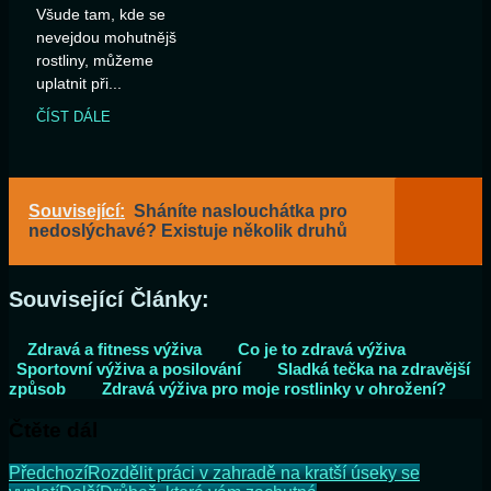
Všude tam, kde se
nevejdou mohutnější
rostliny, můžeme
uplatnit při...
ČÍST DÁLE
Související:
Sháníte naslouchátka pro
nedoslýchavé? Existuje několik druhů
Související Články:
Zdravá a fitness výživa
Co je to zdravá výživa
Sportovní výživa a posilování
Sladká tečka na zdravější
způsob
Zdravá výživa pro moje rostlinky v ohrožení?
Čtěte dál
Předchozí
Rozdělit práci v zahradě na kratší úseky se