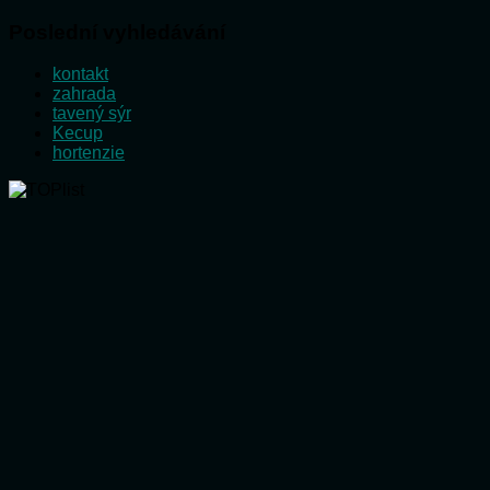
Poslední vyhledávání
kontakt
zahrada
tavený sýr
Kecup
hortenzie