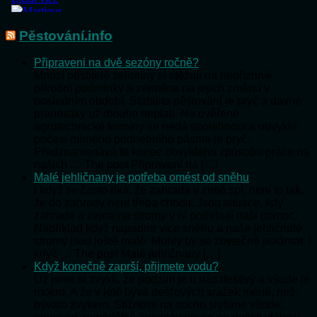
Pěstování.info
Připraveni na dvě sezóny ročně?
Mnozí pěstitelé zeleniny si stěžují na nepříznivé
přírodní podmínky a zejména na jejich změnu v
posledním období. Stabilita pěstování je pryč a dávné
pranostiky už dlouho neplatí. Na ověřené
agrotechnické termíny se nedá spolehnout a obvyklé
počasí mírného podnebního pásma je pryč.
Předznamenává to konec obvyklého způsobu práce na
našich … The post Připraveni na […]
Malé jehličnany je potřeba omést od sněhu
I když se často říká, že zahrada v zimě spí, není to tak,
že do zahrady není třeba chodit. Jsou situace, kdy
zahrada a zejména stromy v ní potřebují naši pomoc.
Například když napadne více sněhu a naše jehličnaté
stromy jsou ještě malé. Mohly by se zbytečně polámat. I
když … The post Malé jehličnany […]
Když konečně zaprší, přijmete vodu?
Už jsme si zvykli, že podzim je u nás deštivý a všude je
mokro. A že v létě bývá dešťových srážek méně, než
bývalo zvykem. Stížnosti na sucho slyšíme všude,