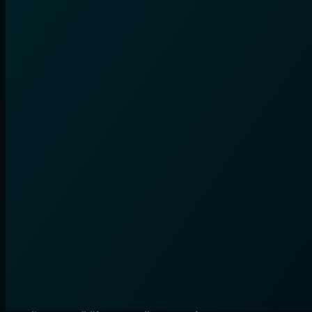
Privacy Overview
This website uses cookies to improve your experience while
you navigate through the website. Out of these, the cookies
that are categorized as necessary are stored on your browser
as they are essential for the working of basic functionalities of
the
...
Necessary
Necessary
Vždy povoleno
Necessary cookies are absolutely essential for the website to
function properly. This category only includes cookies that
ensures basic functionalities and security features of the
website. These cookies do not store any personal
information.
Non-necessary
Non-necessary
Any cookies that may not be particularly necessary for the
website to function and is used specifically to collect user
personal data via analytics, ads, other embedded contents
are termed as non-necessary cookies. It is mandatory to
procure user consent prior to running these cookies on your
website.