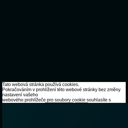
Tato webová stránka používá cookies.
Pokračováním v prohlížení této webové stránky bez změny
nastavení vašeho
webového prohlížeče pro soubory cookie souhlasíte s
používáním cookies.
Rozumím/Ano
Reject
Nesouhlas/Další
info
Zavřít