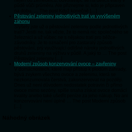
nejen od zemědělců, odvolávajíc se na deficit vláhy v
půdě vůči průměru. Ale přiznejme si, kdo je připraven
na dobu, … The post Když konečně […]
Pěstování zeleniny jednotlivých tratí ve vyvýšeném
záhonu
Slyšely jste už o pěstování zeleniny podle jednotlivých
tratí? Jestli ne, tak vězte, že to nemá nic společného se
železnicí a už vůbec ne s nějakou tratí pro běžce-
závodníky. Je to označení pro zastaralý způsob
pěstování, prý využívající odlišné nároky jednotlivých
druhů zeleniny na výživu v půdě. A jaký to … The post
Pěstování zeleniny […]
Moderní způsob konzervování ovoce – zavřeniny
V domácnostech, které mají přístup k plodům zahrady,
bývá zvykem všechno ovoce a zeleninu, která se
nezkonzumovala čerstvá, zakonzervovat na později.
Dnes už není důvodem nedostatek potravin či přímo
ovoce mimo sezóny, spíše snaha získat ovoce domácí
kvality anebo také ušetřit peníze za jeho nákup. No ani
konzervování není úplně … The post Moderní způsob
[…]
Náhodný obrázek