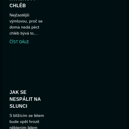
CHLÉB
Nejčastější
výmluvou, proč se
doma nedá péct
chléb bývá to,...
ČÍST DÁLE
JAK SE
NESPÁLIT NA
SLUNCI
S blížícím se létem
bude opět hrozit
některým lidem