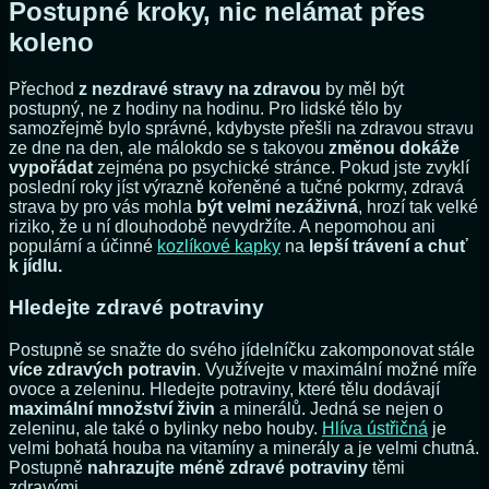
Postupné kroky, nic nelámat přes
koleno
Přechod
z nezdravé stravy na zdravou
by měl být
postupný, ne z hodiny na hodinu. Pro lidské tělo by
samozřejmě bylo správné, kdybyste přešli na zdravou stravu
ze dne na den, ale málokdo se s takovou
změnou dokáže
vypořádat
zejména po psychické stránce. Pokud jste zvyklí
poslední roky jíst výrazně kořeněné a tučné pokrmy, zdravá
strava by pro vás mohla
být velmi nezáživná
, hrozí tak velké
riziko, že u ní dlouhodobě nevydržíte. A nepomohou ani
populární a účinné
kozlíkové kapky
na
lepší trávení a chuť
k jídlu.
Hledejte zdravé potraviny
Postupně se snažte do svého jídelníčku zakomponovat stále
více zdravých potravin
. Využívejte v maximální možné míře
ovoce a zeleninu. Hledejte potraviny, které tělu dodávají
maximální množství živin
a minerálů. Jedná se nejen o
zeleninu, ale také o bylinky nebo houby.
Hlíva ústřičná
je
velmi bohatá houba na vitamíny a minerály a je velmi chutná.
Postupně
nahrazujte méně zdravé potraviny
těmi
zdravými.