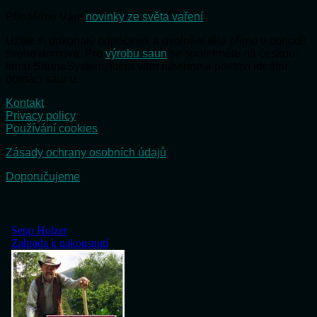
Přinášíme Vám
novinky ze světa vaření
Užijte si dokonalý odpočinek a uvolnění těla přímo v pohodlí
svého domova. Pro
výrobu saun
se spolehněte na českou
firmu SaunaSystem, která vám navrhne a postaví ideální
domácí saunu.
Kontakt
Privacy policy
Používání cookies
Zásady ochrany osobních údajů
Doporučujeme