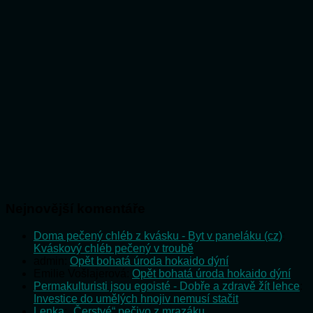
Nejnovější komentáře
Doma pečený chléb z kvásku - Byt v paneláku (cz)
:
Kváskový chléb pečený v troubě
admin
:
Opět bohatá úroda hokaido dýní
Emilie Vošlajerová
:
Opět bohatá úroda hokaido dýní
Permakulturisti jsou egoisté - Dobře a zdravě žít lehce
:
Investice do umělých hnojiv nemusí stačit
Lenka
:
„Čerstvé“ pečivo z mrazáku