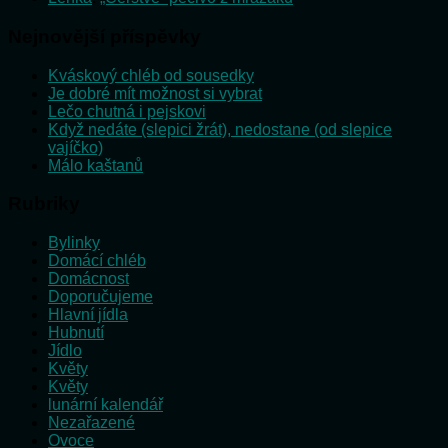
Nejnovější příspěvky
Kváskový chléb od sousedky
Je dobré mít možnost si vybrat
Lečo chutná i pejskovi
Když nedáte (slepici žrát), nedostane (od slepice
vajíčko)
Málo kaštanů
Rubriky
Bylinky
Domácí chléb
Domácnost
Doporučujeme
Hlavní jídla
Hubnutí
Jídlo
Květy
Květy
lunární kalendář
Nezařazené
Ovoce