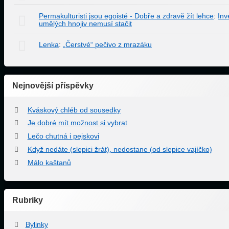
Permakulturisti jsou egoisté - Dobře a zdravě žít lehce
:
Inv
umělých hnojiv nemusí stačit
Lenka
:
„Čerstvé“ pečivo z mrazáku
Nejnovější příspěvky
Kváskový chléb od sousedky
Je dobré mít možnost si vybrat
Lečo chutná i pejskovi
Když nedáte (slepici žrát), nedostane (od slepice vajíčko)
Málo kaštanů
Rubriky
Bylinky