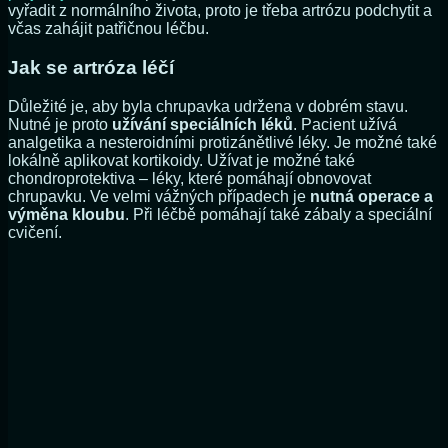
vyřadit z normálního života, proto je třeba artrózu podchytit a
včas zahájit patřičnou léčbu.
Jak se artróza léčí
Důležité je, aby byla chrupavka udržena v dobrém stavu.
Nutné je proto
užívání speciálních léků
. Pacient užívá
analgetika a nesteroidními protizánětlivé léky. Je možné také
lokálně aplikovat kortikoidy. Užívat je možné také
chondroprotektiva – léky, které pomáhají obnovovat
chrupavku. Ve velmi vážných případech je
nutná operace a
výměna kloubu
. Při léčbě pomáhají také zábaly a speciální
cvičení.