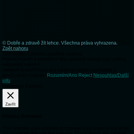
© Dobře a zdravě žít lehce. Všechna práva vyhrazena.
Zpět nahoru
Tato webová stránka používá cookies.
Pokračováním v prohlížení této webové stránky bez změny
nastavení vašeho
webového prohlížeče pro soubory cookie souhlasíte s
používáním cookies.
Rozumím/Ano
Reject
Nesouhlas/Další
info
Nastavení Cookies
Zavřít
Privacy Overview
This website uses cookies to improve your experience while
you navigate through the website. Out of these, the cookies