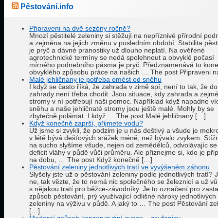
Pěstování.info
Připraveni na dvě sezóny ročně?
Mnozí pěstitelé zeleniny si stěžují na nepříznivé přírodní po
a zejména na jejich změnu v posledním období. Stabilita pěs
je pryč a dávné pranostiky už dlouho neplatí. Na ověřené
agrotechnické termíny se nedá spolehnout a obvyklé počasí
mírného podnebního pásma je pryč. Předznamenává to kon
obvyklého způsobu práce na našich … The post Připraveni n
Malé jehličnany je potřeba omést od sněhu
I když se často říká, že zahrada v zimě spí, není to tak, že do
zahrady není třeba chodit. Jsou situace, kdy zahrada a zejm
stromy v ní potřebují naši pomoc. Například když napadne ví
sněhu a naše jehličnaté stromy jsou ještě malé. Mohly by se
zbytečně polámat. I když … The post Malé jehličnany […]
Když konečně zaprší, přijmete vodu?
Už jsme si zvykli, že podzim je u nás deštivý a všude je mokro
v létě bývá dešťových srážek méně, než bývalo zvykem. Stížn
na sucho slyšíme všude, nejen od zemědělců, odvolávajíc se
deficit vláhy v půdě vůči průměru. Ale přiznejme si, kdo je př
na dobu, … The post Když konečně […]
Pěstování zeleniny jednotlivých tratí ve vyvýšeném záhonu
Slyšely jste už o pěstování zeleniny podle jednotlivých tratí? J
ne, tak vězte, že to nemá nic společného se železnicí a už v
s nějakou tratí pro běžce-závodníky. Je to označení pro zasta
způsob pěstování, prý využívající odlišné nároky jednotlivých
zeleniny na výživu v půdě. A jaký to … The post Pěstování ze
[…]