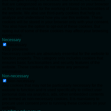
that are categorized as necessary are stored on your browser
as they are essential for the working of basic functionalities of
the website. We also use third-party cookies that help us
analyze and understand how you use this website. These
cookies will be stored in your browser only with your consent.
You also have the option to opt-out of these cookies. But
opting out of some of these cookies may affect your browsing
experience.
Necessary
Necessary
Vždy povoleno
Necessary cookies are absolutely essential for the website to
function properly. This category only includes cookies that
ensures basic functionalities and security features of the
website. These cookies do not store any personal
information.
Non-necessary
Non-necessary
Any cookies that may not be particularly necessary for the
website to function and is used specifically to collect user
personal data via analytics, ads, other embedded contents
are termed as non-necessary cookies. It is mandatory to
procure user consent prior to running these cookies on your
website.