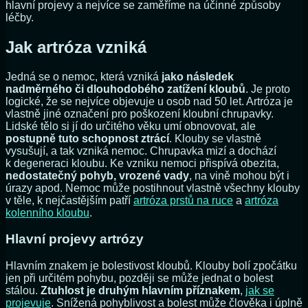
hlavní projevy a nejvíce se zaměříme na účinné způsoby
léčby.
Jak artróza vzniká
Jedná se o nemoc, která vzniká
jako následek
nadměrného či dlouhodobého zatížení kloubů
. Je proto
logické, že se nejvíce objevuje u osob nad 50 let. Artróza je
vlastně jiné označení pro poškození kloubní chrupavky.
Lidské tělo si jí do určitého věku umí obnovovat, ale
postupně tuto schopnost ztrácí
. Klouby se vlastně
vysušují, a tak vzniká nemoc. Chrupavka mizí a dochází
k degeneraci kloubu. Ke vzniku nemoci přispívá obezita,
nedostatečný pohyb, vrozené vady
, na vině mohou být i
úrazy apod. Nemoc může postihnout vlastně všechny klouby
v těle, k nejčastějším patří
artróza prstů na ruce
a
artróza
kolenního kloubu
.
Hlavní projevy artrózy
Hlavním znakem je bolestivost kloubů. Klouby bolí zpočátku
jen při určitém pohybu, později se může jednat o bolest
stálou.
Ztuhlost je druhým hlavním příznakem
,
jak se
projevuje
. Snížená pohyblivost a bolest může člověka i úplně