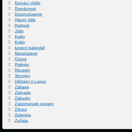
Domácí chléb
Domácnost
Doporučujeme
Hlavní jídla
Hubnutí
Jídlo
Květy
Květy
lunární kalendář
Nezařazené
Ovoce
Polévky
Recepty
Stromky
Uklízení s Lunou
Zábava
Zahrada
Zákusky
Zapomenuté recepty
Zdraví
Zelenina
Zvířata