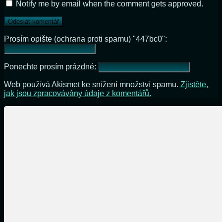
Notify me by email when the comment gets approved.
Prosím opište (ochrana proti spamu) "447bc0":
Ponechte prosím prázdné:
Web používá Akismet ke snížení množství spamu.
Zjistěte,
jak jsou zpracovávány údaje z komentářů.