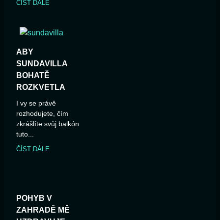
ČÍST DÁLE
ABY
SUNDAVILLA
BOHATĚ
ROZKVETLA
I vy se právě
rozhodujete, čím
zkrášlíte svůj balkón
tuto...
ČÍST DÁLE
POHYB V
ZAHRADĚ MĚ