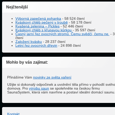
Nejčtenější
Výborná zapečená pohanka
- 58 524 čtení
Kváskový chléb pečený v troubě
- 58 178 čtení
Kvašená zelenina – Pickles
- 52 446 čtení
Kváskový chléb s křupavou kůrkou
- 35 597 čtení
Časný jarní řez ovocných stromů. Čemu svědčí, čemu ne.
- 3
čtení
Založení kvásku
- 28 237 čtení
Letní řez ovocných dřevin
- 24 898 čtení
Mohlo by vás zajímat:
Přinášíme Vám
novinky ze světa vaření
Užijte si dokonalý odpočinek a uvolnění těla přímo v pohodlí svéh
domova. Pro
výrobu saun
se spolehněte na českou firmu
SaunaSystem, která vám navrhne a postaví ideální domácí saunu
Kontakt