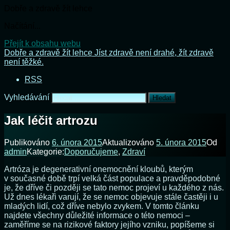
Dobře a zdravě žít lehce
Načítání...
Přejít k obsahu webu
Dobře a zdravě žít lehce
Jíst zdravě není drahé, žít zdravě
není těžké.
RSS
Vyhledávání
Jak léčit artrozu
Publikováno
6. února 2015
Aktualizováno
5. února 2015
Od
admin
Kategorie:
Doporučujeme
,
Zdraví
Artróza je degenerativní onemocnění kloubů, kterým
v současné době trpí velká část populace a pravděpodobné
je, že dříve či později se tato nemoc projeví u každého z nás.
Už dnes lékaři varují, že se nemoc objevuje stále častěji i u
mladých lidí, což dříve nebylo zvykem. V tomto článku
najdete všechny důležité informace o této nemoci –
zaměříme se na rizikové faktory jejího vzniku, popíšeme si