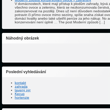
Moderní způsob konzervování ovoce – zavřeniny
V domácnostech, které mají přístup k plodům zahrady, bývá
všechno ovoce a zeleninu, která se nezkonzumovala čerstvá,
zakonzervovat na později. Dnes už není důvodem nedostate
potravin či přímo ovoce mimo sezóny, spíše snaha získat ov
domácí kvality anebo také ušetřit peníze za jeho nákup. No a
konzervování není úplně … The post Moderní způsob […]
Náhodný obrázek
Poslední vyhledávání
kontakt
zahrada
tavený sýr
Kecup
hortenzie