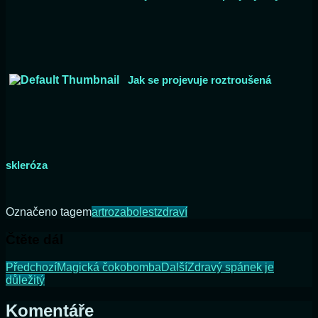
Jak se projevuje roztroušená
skleróza
Označeno tagem
artroza
bolest
zdraví
Čtěte dál
Předchozí
Magická čokobomba
Další
Zdravý spánek je
důležitý
Komentáře