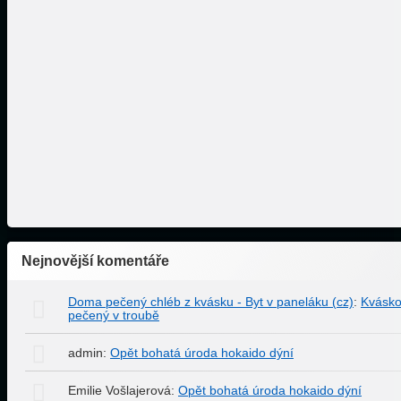
Nejnovější komentáře
Doma pečený chléb z kvásku - Byt v paneláku (cz)
:
Kvásko
pečený v troubě
admin
:
Opět bohatá úroda hokaido dýní
Emilie Vošlajerová
:
Opět bohatá úroda hokaido dýní