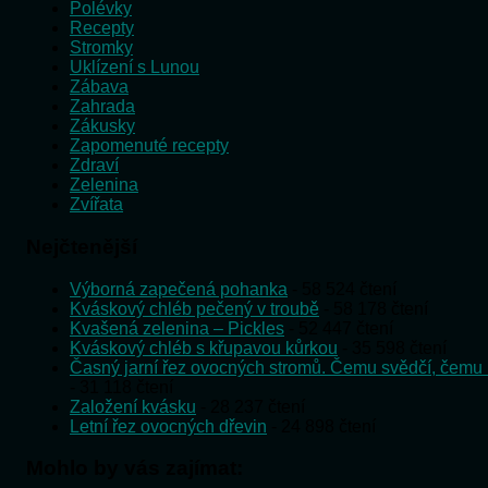
Polévky
Recepty
Stromky
Uklízení s Lunou
Zábava
Zahrada
Zákusky
Zapomenuté recepty
Zdraví
Zelenina
Zvířata
Nejčtenější
Výborná zapečená pohanka
- 58 524 čtení
Kváskový chléb pečený v troubě
- 58 178 čtení
Kvašená zelenina – Pickles
- 52 447 čtení
Kváskový chléb s křupavou kůrkou
- 35 598 čtení
Časný jarní řez ovocných stromů. Čemu svědčí, čemu 
- 31 118 čtení
Založení kvásku
- 28 237 čtení
Letní řez ovocných dřevin
- 24 898 čtení
Mohlo by vás zajímat: