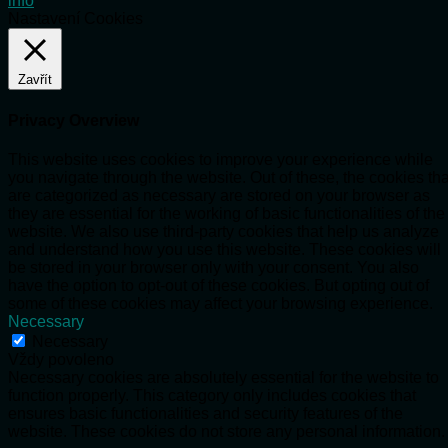
info
Nastavení Cookies
Zavřít
Privacy Overview
This website uses cookies to improve your experience while
you navigate through the website. Out of these, the cookies tha
are categorized as necessary are stored on your browser as
they are essential for the working of basic functionalities of the
website. We also use third-party cookies that help us analyze
and understand how you use this website. These cookies will
be stored in your browser only with your consent. You also
have the option to opt-out of these cookies. But opting out of
some of these cookies may affect your browsing experience.
Necessary
Necessary
Vždy povoleno
Necessary cookies are absolutely essential for the website to
function properly. This category only includes cookies that
ensures basic functionalities and security features of the
website. These cookies do not store any personal information.