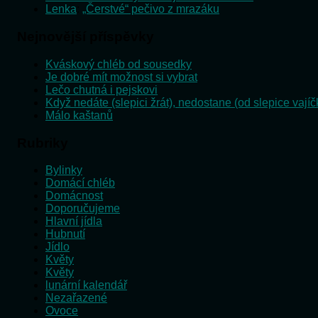
Lenka
:
„Čerstvé“ pečivo z mrazáku
Nejnovější příspěvky
Kváskový chléb od sousedky
Je dobré mít možnost si vybrat
Lečo chutná i pejskovi
Když nedáte (slepici žrát), nedostane (od slepice vajíč
Málo kaštanů
Rubriky
Bylinky
Domácí chléb
Domácnost
Doporučujeme
Hlavní jídla
Hubnutí
Jídlo
Květy
Květy
lunární kalendář
Nezařazené
Ovoce