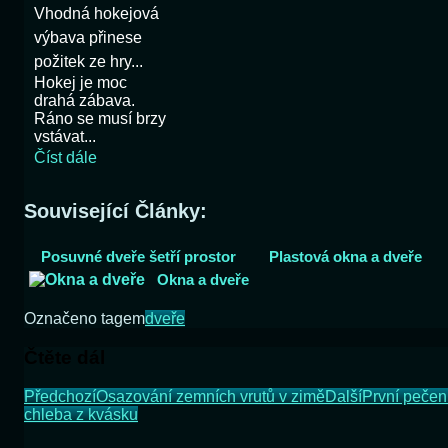
Vhodná hokejová
výbava přinese
požitek ze hry...
Hokej je moc
drahá zábava.
Ráno se musí brzy
vstávat...
Číst dále
Související Články:
Posuvné dveře šetří prostor
Plastová okna a dveře
Okna a dveře
Označeno tagem
dveře
Čtěte dál
Předchozí
Osazování zemních vrutů v zimě
Další
První pečen
chleba z kvásku