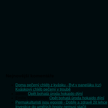
Nejnovější komentáře
Doma pečený chléb z kvásku - Byt v paneláku (cz)
:
Kváskový chléb pečený v troubě
admin
:
Opět bohatá úroda hokaido dýní
Emilie Vošlajerová
:
Opět bohatá úroda hokaido dýní
Permakulturisti jsou egoisté - Dobře a zdravě žít lehce
Investice do umělých hnojiv nemusí stačit