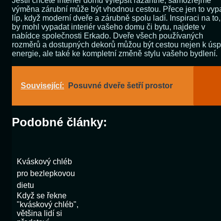
Jestli chcete interiér domu vylepšit razantně, samozřejmě
výměna zárubní může být vhodnou cestou. Přece jen to vy
líp, když moderní dveře a zárubně spolu ladí. Inspiraci na to,
by mohl vypadat interiér vašeho domu či bytu, najdete v
nabídce společnosti Erkado. Dveře všech používaných
rozměrů a dostupných dekorů můžou být cestou nejen k ús
energie, ale také ke kompletní změně stylu vašeho bydlení.
Související:
Posuvné dveře šetří prostor
Podobné články:
Kváskový chléb
pro bezlepkovou
dietu
Když se řekne
"kváskový chléb",
většina lidí si