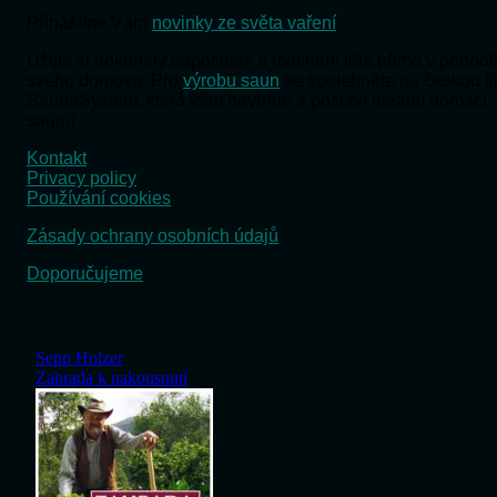
Přinášíme Vám
novinky ze světa vaření
Užijte si dokonalý odpočinek a uvolnění těla přímo v pohodl
svého domova. Pro
výrobu saun
se spolehněte na českou f
SaunaSystem, která vám navrhne a postaví ideální domácí
saunu.
Kontakt
Privacy policy
Používání cookies
Zásady ochrany osobních údajů
Doporučujeme