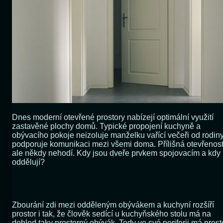
Dnes moderní otevřené prostory nabízejí optimální využití
zastavěné plochy domů. Typické propojení kuchyně a
obývacího pokoje neizoluje manželku vařící večeři od rodin
podporuje komunikaci mezi všemi doma. Přílišná otevřenost
ale někdy nehodí. Kdy jsou dveře prvkem spojovacím a kdy
oddělují?
Zbourání zdi mezi odděleným obývákem a kuchyní rozšíří
prostor i tak, že člověk sedící u kuchyňského stolu má na
dohled taky prostorný obývák. Tedy ve své periferii má prost