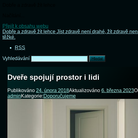
Dobře a zdravě žít lehce
Načítání...
Přejít k obsahu webu
Dobře a zdravě žít lehce
Jíst zdravě není drahé, žít zdravě nen
těžké.
RSS
Vyhledávání
Dveře spojují prostor i lidi
Publikováno
24. února 2018
Aktualizováno
6. března 2023
O
admin
Kategorie:
Doporučujeme