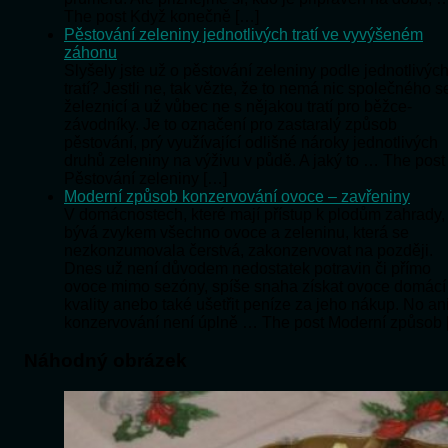
The post Když konečně […]
Pěstování zeleniny jednotlivých tratí ve vyvýšeném
záhonu
Slyšely jste už o pěstování zeleniny podle jednotlivýc
tratí? Jestli ne, tak vězte, že to nemá nic společného s
železnicí a už vůbec ne s nějakou tratí pro běžce-
závodníky. Je to označení pro zastaralý způsob
pěstování, prý využívající odlišné nároky jednotlivých
druhů zeleniny na výživu v půdě. A jaký to … The post
Pěstování zeleniny […]
Moderní způsob konzervování ovoce – zavřeniny
V domácnostech, které mají přístup k plodům zahrady,
bývá zvykem všechno ovoce a zeleninu, která se
nezkonzumovala čerstvá, zakonzervovat na později.
Dnes už není důvodem nedostatek potravin či přímo
ovoce mimo sezóny, spíše snaha získat ovoce domácí
kvality anebo také ušetřit peníze za jeho nákup. No an
konzervování není úplně … The post Moderní způsob 
Náhodný obrázek