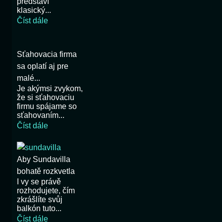
představí
klasický...
Číst dále
Sťahovacia firma
sa oplatí aj pre
malé...
Je akýmsi zvykom,
že si sťahovaciu
firmu spájame so
sťahovaním...
Číst dále
Aby Sundavilla
bohatě rozkvetla
I vy se právě
rozhodujete, čím
zkrášlíte svůj
balkón tuto...
Číst dále