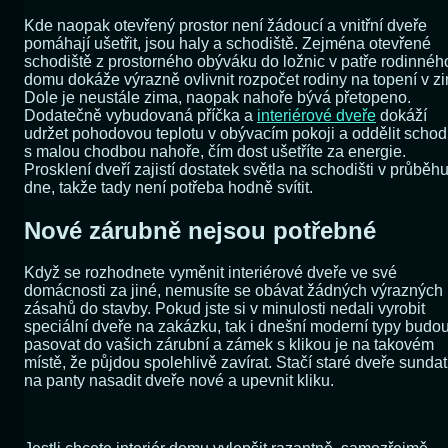
Kde naopak otevřený prostor není žádoucí a vnitřní dveře
pomáhají ušetřit, jsou haly a schodiště. Zejména otevřené
schodiště z prostorného obýváku do ložnic v patře rodinnéh
domu dokáže výrazně ovlivnit rozpočet rodiny na topení v z
Dole je neustále zima, naopak nahoře bývá přetopeno.
Dodatečně vybudovaná příčka a
interiérové dveře
dokáží
udržet pohodovou teplotu v obývacím pokoji a oddělit schod
s malou chodbou nahoře, čím dost ušetříte za energie.
Prosklení dveří zajistí dostatek světla na schodišti v průběh
dne, takže tady není potřeba hodně svítit.
Nové zárubně nejsou potřebné
Když se rozhodnete vyměnit interiérové dveře ve své
domácnosti za jiné, nemusíte se obávat žádných výrazných
zásahů do stavby. Pokud jste si v minulosti nedali vyrobit
speciální dveře na zakázku, tak i dnešní moderní typy budo
pasovat do vašich zárubní a zámek s klikou je na takovém
místě, že půjdou spolehlivě zavírat. Stačí staré dveře sundat
na panty nasadit dveře nové a upevnit kliku.