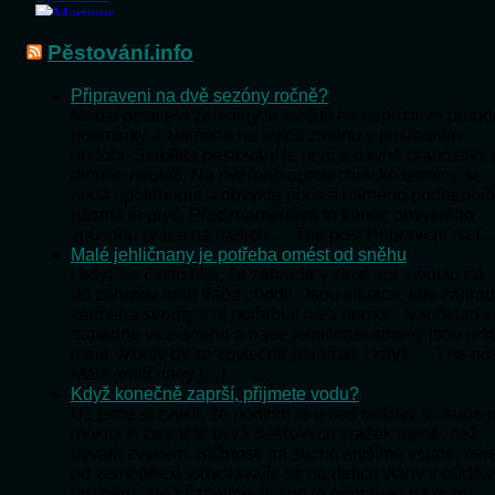
Pěstování.info
Připraveni na dvě sezóny ročně?
Mnozí pěstitelé zeleniny si stěžují na nepříznivé přírod
podmínky a zejména na jejich změnu v posledním
období. Stabilita pěstování je pryč a dávné pranostiky
dlouho neplatí. Na ověřené agrotechnické termíny se
nedá spolehnout a obvyklé počasí mírného podnební
pásma je pryč. Předznamenává to konec obvyklého
způsobu práce na našich … The post Připraveni na […
Malé jehličnany je potřeba omést od sněhu
I když se často říká, že zahrada v zimě spí, není to tak,
do zahrady není třeba chodit. Jsou situace, kdy zahra
zejména stromy v ní potřebují naši pomoc. Například 
napadne více sněhu a naše jehličnaté stromy jsou ješ
malé. Mohly by se zbytečně polámat. I když … The po
Malé jehličnany […]
Když konečně zaprší, přijmete vodu?
Už jsme si zvykli, že podzim je u nás deštivý a všude j
mokro. A že v létě bývá dešťových srážek méně, než
bývalo zvykem. Stížnosti na sucho slyšíme všude, nej
od zemědělců, odvolávajíc se na deficit vláhy v půdě v
průměru. Ale přiznejme si, kdo je připraven na dobu, 