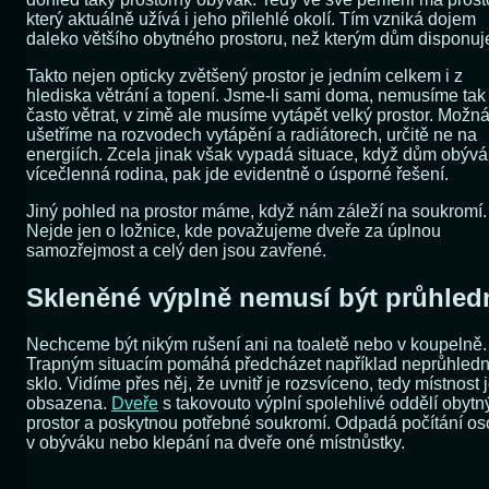
který aktuálně užívá i jeho přilehlé okolí. Tím vzniká dojem
daleko většího obytného prostoru, než kterým dům disponuj
Takto nejen opticky zvětšený prostor je jedním celkem i z
hlediska větrání a topení. Jsme-li sami doma, nemusíme tak
často větrat, v zimě ale musíme vytápět velký prostor. Možn
ušetříme na rozvodech vytápění a radiátorech, určitě ne na
energiích. Zcela jinak však vypadá situace, když dům obývá
vícečlenná rodina, pak jde evidentně o úsporné řešení.
Jiný pohled na prostor máme, když nám záleží na soukromí.
Nejde jen o ložnice, kde považujeme dveře za úplnou
samozřejmost a celý den jsou zavřené.
Skleněné výplně nemusí být průhled
Nechceme být nikým rušení ani na toaletě nebo v koupelně.
Trapným situacím pomáhá předcházet například neprůhled
sklo. Vidíme přes něj, že uvnitř je rozsvíceno, tedy místnost 
obsazena.
Dveře
s takovouto výplní spolehlivé oddělí obytn
prostor a poskytnou potřebné soukromí. Odpadá počítání o
v obýváku nebo klepání na dveře oné místnůstky.