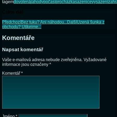
tagem
dovolená
jahody
počasí
procházka
sazenice
vysázení
zahr
Čtěte dál
Předchozí
Bez tuku? Ani náhodou...
Další
Uzená šunka z
obchodu? Utíkejme...
Komentáře
Napsat komentář
Vaše e-mailová adresa nebude zveřejněna.
Vyžadované
informace jsou označeny
*
Komentář
*
Jméno
*