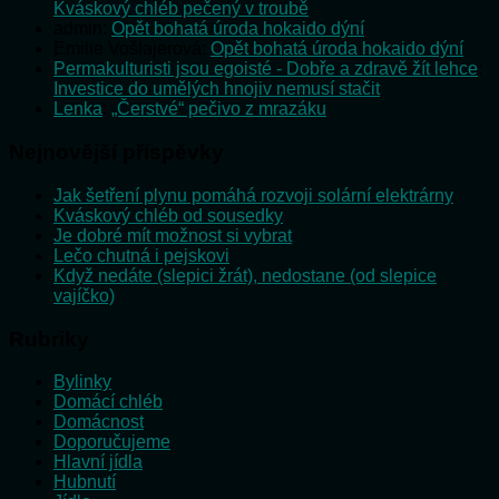
Kváskový chléb pečený v troubě
admin
:
Opět bohatá úroda hokaido dýní
Emilie Vošlajerová
:
Opět bohatá úroda hokaido dýní
Permakulturisti jsou egoisté - Dobře a zdravě žít lehce
:
Investice do umělých hnojiv nemusí stačit
Lenka
:
„Čerstvé“ pečivo z mrazáku
Nejnovější příspěvky
Jak šetření plynu pomáhá rozvoji solární elektrárny
Kváskový chléb od sousedky
Je dobré mít možnost si vybrat
Lečo chutná i pejskovi
Když nedáte (slepici žrát), nedostane (od slepice
vajíčko)
Rubriky
Bylinky
Domácí chléb
Domácnost
Doporučujeme
Hlavní jídla
Hubnutí