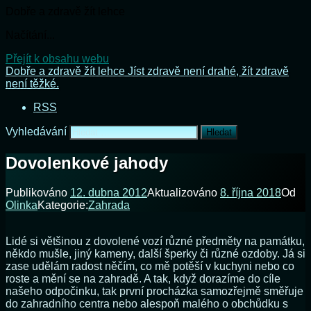
Dobře a zdravě žít lehce
Načítání...
Přejít k obsahu webu
Dobře a zdravě žít lehce
Jíst zdravě není drahé, žít zdravě
není těžké.
RSS
Vyhledávání
Dovolenkové jahody
Publikováno
12. dubna 2012
Aktualizováno
8. října 2018
Od
Olinka
Kategorie:
Zahrada
Lidé si většinou z dovolené vozí různé předměty na památku,
někdo mušle, jiný kameny, další šperky či různé ozdoby. Já si
zase udělám radost něčím, co mě potěší v kuchyni nebo co
roste a mění se na zahradě. A tak, když dorazíme do cíle
našeho odpočinku, tak první procházka samozřejmě směřuje
do zahradního centra nebo alespoň malého o obchůdku s