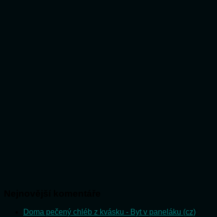
Nejnovější komentáře
Doma pečený chléb z kvásku - Byt v paneláku (cz)
: