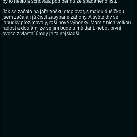
by to nešlo a schovala pod peřinu ze spadaného listí.
Jak se začalo na jaře trošku oteplovat, s malou dušičkou
jsem začala i já čistit zasypané záhony. A světe div se,
jahůdky přezimovaly, raší nové výhonky. Mám z nich velkou
radost a doufám, že se jim bude u mě dařit, neboť první
ovoce z vlastní úrody je to nejsladší.