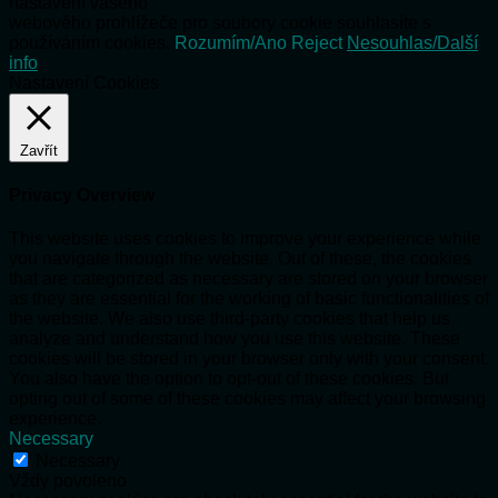
nastavení vašeho
webového prohlížeče pro soubory cookie souhlasíte s
používáním cookies.
Rozumím/Ano
Reject
Nesouhlas/Další
info
Nastavení Cookies
Zavřít
Privacy Overview
This website uses cookies to improve your experience while
you navigate through the website. Out of these, the cookies
that are categorized as necessary are stored on your browser
as they are essential for the working of basic functionalities of
the website. We also use third-party cookies that help us
analyze and understand how you use this website. These
cookies will be stored in your browser only with your consent.
You also have the option to opt-out of these cookies. But
opting out of some of these cookies may affect your browsing
experience.
Necessary
Necessary
Vždy povoleno