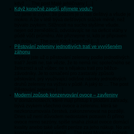
když … The post Malé jehličnany […]
Když konečně zaprší, přijmete vodu?
Už jsme si zvykli, že podzim je u nás deštivý a všude je
mokro. A že v létě bývá dešťových srážek méně, než
bývalo zvykem. Stížnosti na sucho slyšíme všude,
nejen od zemědělců, odvolávajíc se na deficit vláhy v
půdě vůči průměru. Ale přiznejme si, kdo je připraven
na dobu, … The post Když konečně […]
Pěstování zeleniny jednotlivých tratí ve vyvýšeném
záhonu
Slyšely jste už o pěstování zeleniny podle jednotlivých
tratí? Jestli ne, tak vězte, že to nemá nic společného se
železnicí a už vůbec ne s nějakou tratí pro běžce-
závodníky. Je to označení pro zastaralý způsob
pěstování, prý využívající odlišné nároky jednotlivých
druhů zeleniny na výživu v půdě. A jaký to … The post
Pěstování zeleniny […]
Moderní způsob konzervování ovoce – zavřeniny
V domácnostech, které mají přístup k plodům zahrady,
bývá zvykem všechno ovoce a zeleninu, která se
nezkonzumovala čerstvá, zakonzervovat na později.
Dnes už není důvodem nedostatek potravin či přímo
ovoce mimo sezóny, spíše snaha získat ovoce domácí
kvality anebo také ušetřit peníze za jeho nákup. No ani
konzervování není úplně … The post Moderní způsob