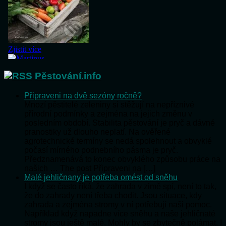
Pěstování.info
Připraveni na dvě sezóny ročně?
Mnozí pěstitelé zeleniny si stěžují na nepříznivé
přírodní podmínky a zejména na jejich změnu v
posledním období. Stabilita pěstování je pryč a dávné
pranostiky už dlouho neplatí. Na ověřené
agrotechnické termíny se nedá spolehnout a obvyklé
počasí mírného podnebního pásma je pryč.
Předznamenává to konec obvyklého způsobu práce na
našich … The post Připraveni na […]
Malé jehličnany je potřeba omést od sněhu
I když se často říká, že zahrada v zimě spí, není to tak,
že do zahrady není třeba chodit. Jsou situace, kdy
zahrada a zejména stromy v ní potřebují naši pomoc.
Například když napadne více sněhu a naše jehličnaté
stromy jsou ještě malé. Mohly by se zbytečně polámat. I