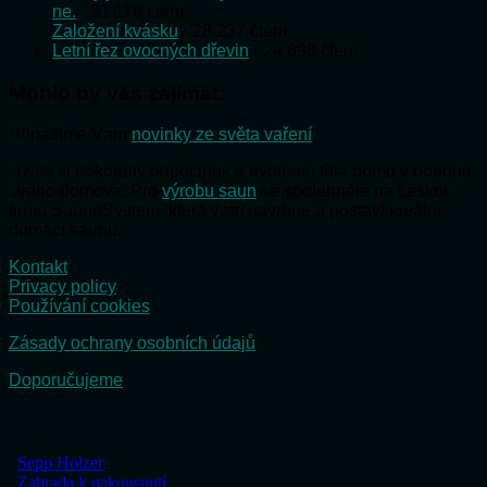
ne.
- 31 118 čtení
Založení kvásku
- 28 237 čtení
Letní řez ovocných dřevin
- 24 898 čtení
Mohlo by vás zajímat:
Přinášíme Vám
novinky ze světa vaření
Užijte si dokonalý odpočinek a uvolnění těla přímo v pohodlí
svého domova. Pro
výrobu saun
se spolehněte na českou
firmu SaunaSystem, která vám navrhne a postaví ideální
domácí saunu.
Kontakt
Privacy policy
Používání cookies
Zásady ochrany osobních údajů
Doporučujeme