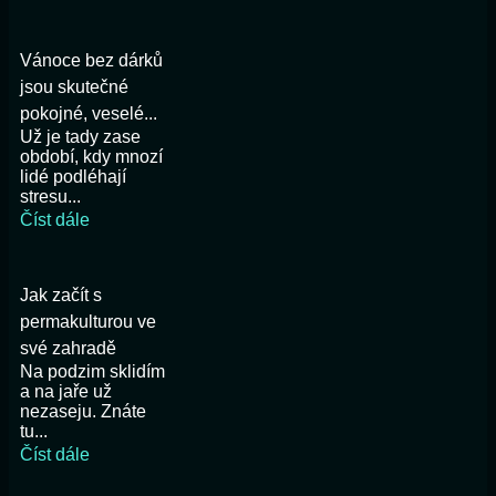
Vánoce bez dárků
jsou skutečné
pokojné, veselé...
Už je tady zase
období, kdy mnozí
lidé podléhají
stresu...
Číst dále
Jak začít s
permakulturou ve
své zahradě
Na podzim sklidím
a na jaře už
nezaseju. Znáte
tu...
Číst dále