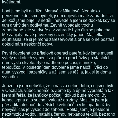
květinami.
Loni jsme byli na Jižní Moravě v Mikulově. Nedaleko
penzionu, kde jsme bydleli, jsem objevila malé zahradnictví.
Jelikož jsme přijeli v neděli, nevěděla jsem se dočkat, kdy se
tam druhý den podíváme. Zevně vypadalo trochu
zanedbaně, ale ve dvoře a v zahradě bylo čím se pokochat.
Mě zaujaly právě přivezeny sazeničky jahod. Majitelka
souhlasila, že si je mohu zarezervovat a ona se o ně postará,
dokud nám neskončí pobyt.
První dovolená po přítelově operaci páteře, kdy jsme museli
výlety na kolech vyměnit za piánko procházky po vlastních,
nám vyšla skvěle. Bylo nádherné počasí, sluníčko,
teploučko. V poslední den dovolené jsme naložili věci do
auta, vyzvedli sazeničky a už jsem se těšila, jak si je doma
vysadím.
Jenže to jsem netušila, že u nás za celou dobu, co jsme byli
v Čechách, vůbec nepršelo. Země byla úplně vyprahlá a tak
jsem si řekla, že jahůdky počkají, dokud bude mokro. Byl
konec srpna a to sucho trvalo až do zimy. Mezitím jsem je
přesadila alespoň do větších květináčů a v listopadu už byl
nejvyšší čas je vysadit do záhonu. Polila jsem je poslední
nezamrzlou vodou, natáhla černou netkanou textilii, bez toho