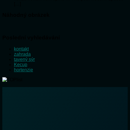
[…]
Náhodný obrázek
Poslední vyhledávání
kontakt
zahrada
tavený sýr
Kecup
hortenzie