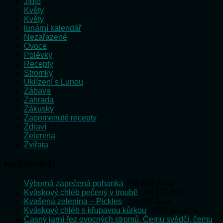
Jídlo
Květy
Květy
lunární kalendář
Nezařazené
Ovoce
Polévky
Recepty
Stromky
Uklízení s Lunou
Zábava
Zahrada
Zákusky
Zapomenuté recepty
Zdraví
Zelenina
Zvířata
Nejčtenější
Výborná zapečená pohanka
- 58 529 čtení
Kváskový chléb pečený v troubě
- 58 179 čtení
Kvašená zelenina – Pickles
- 52 451 čtení
Kváskový chléb s křupavou kůrkou
- 35 598 čtení
Časný jarní řez ovocných stromů. Čemu svědčí, čemu