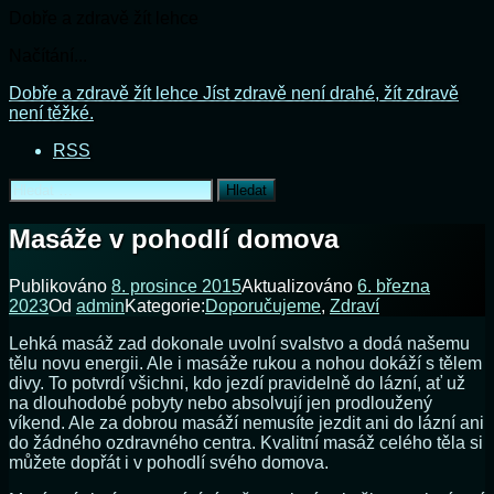
Dobře a zdravě žít lehce
Načítání...
Přejít
Dobře a zdravě žít lehce
Jíst zdravě není drahé, žít zdravě
k
není těžké.
obsahu
RSS
webu
Vyhledávání
Masáže v pohodlí domova
Publikováno
8. prosince 2015
Aktualizováno
6. března
2023
Od
admin
Kategorie:
Doporučujeme
,
Zdraví
Lehká masáž zad dokonale uvolní svalstvo a dodá našemu
tělu novu energii. Ale i masáže rukou a nohou dokáží s tělem
divy. To potvrdí všichni, kdo jezdí pravidelně do lázní, ať už
na dlouhodobé pobyty nebo absolvují jen prodloužený
víkend. Ale za dobrou masáží nemusíte jezdit ani do lázní ani
do žádného ozdravného centra. Kvalitní masáž celého těla si
můžete dopřát i v pohodlí svého domova.