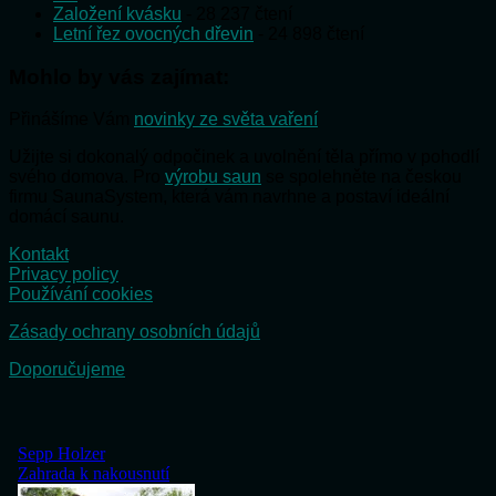
Založení kvásku
- 28 237 čtení
Letní řez ovocných dřevin
- 24 898 čtení
Mohlo by vás zajímat:
Přinášíme Vám
novinky ze světa vaření
Užijte si dokonalý odpočinek a uvolnění těla přímo v pohodlí
svého domova. Pro
výrobu saun
se spolehněte na českou
firmu SaunaSystem, která vám navrhne a postaví ideální
domácí saunu.
Kontakt
Privacy policy
Používání cookies
Zásady ochrany osobních údajů
Doporučujeme