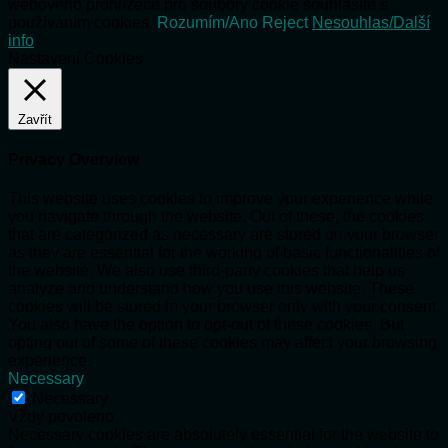
webového prohlížeče pro soubory cookie souhlasíte s
používáním cookies.
Rozumím/Ano
Reject
Nesouhlas/Další
info
Nastavení Cookies
Zavřít
Privacy Overview
This website uses cookies to improve your experience while
you navigate through the website. Out of these, the cookies
that are categorized as necessary are stored on your browser
as they are essential for the working of basic functionalities of
the website. We also use third-party cookies that help us
analyze and understand how you use this website. These
cookies will be stored in your browser only with your consent.
You also have the option to opt-out of these cookies. But
opting out of some of these cookies may affect your browsing
experience.
Necessary
Necessary
Vždy povoleno
Necessary cookies are absolutely essential for the website to