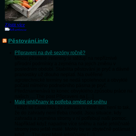
Pěstování.info
Připraveni na dvě sezóny ročně?
Mnozí pěstitelé zeleniny si stěžují na nepříznivé
přírodní podmínky a zejména na jejich změnu v
posledním období. Stabilita pěstování je pryč a dávné
pranostiky už dlouho neplatí. Na ověřené
agrotechnické termíny se nedá spolehnout a obvyklé
počasí mírného podnebního pásma je pryč.
Předznamenává to konec obvyklého způsobu práce na
našich … The post Připraveni na […]
Malé jehličnany je potřeba omést od sněhu
I když se často říká, že zahrada v zimě spí, není to tak,
že do zahrady není třeba chodit. Jsou situace, kdy
zahrada a zejména stromy v ní potřebují naši pomoc.
Například když napadne více sněhu a naše jehličnaté
stromy jsou ještě malé. Mohly by se zbytečně polámat. I
když … The post Malé jehličnany […]