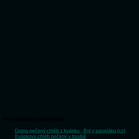
Nejnovější komentáře
Doma pečený chléb z kvásku - Byt v paneláku (cz)
:
Kváskový chléb pečený v troubě