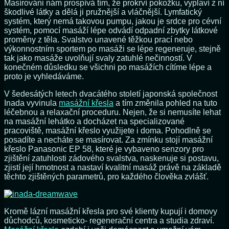
Masírováni nám prospívá tím, že prokrví pokožku, vyplaví z ní
škodlivé látky a dělá ji pružnější a vláčnější. Lymfatický
systém, který nemá takovou pumpu, jakou je srdce pro cévní
systém, pomocí masáží lépe odvádí odpadní zbytky látkové
proměny z těla. Svalstvo unavené těžkou prací nebo
výkonnostním sportem po masáži se lépe regeneruje, stejně
tak jako masáže uvolňují svaly zatuhlé nečinností. V
konečném důsledku se všichni po masážích cítíme lépe a
proto je vyhledáváme.
V šedesátých letech dvacátého století japonská společnost
Inada vyvinula
masážní křesla
a tím změnila pohled na tuto
léčebnou a relaxační proceduru. Nejen, že si nemusíte lehat
na masážní lehátko a docházet na specializované
pracoviště, masážní křeslo využijete i doma. Pohodlně se
posadíte a necháte se masírovat. Za zmínku stojí masážní
křeslo Panasonic EP 58, které je vybaveno senzory pro
zjištění zatuhlosti zádového svalstva, naskenuje si postavu,
zjistí její hmotnost a nastaví kvalitní masáž právě na základě
těchto zjištěných parametrů, pro každého člověka zvlášť.
Kromě lázní masážní křesla pro své klienty kupují i domovy
důchodců, kosmeticko- regenerační centra a studia zdraví.