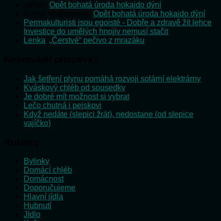
admin
:
Opět bohatá úroda hokaido dýní
Emilie Vošlajerová
:
Opět bohatá úroda hokaido dýní
Permakulturisti jsou egoisté - Dobře a zdravě žít lehce
:
Investice do umělých hnojiv nemusí stačit
Lenka
:
„Čerstvé“ pečivo z mrazáku
Nejnovější příspěvky
Jak šetření plynu pomáhá rozvoji solární elektrárny
Kváskový chléb od sousedky
Je dobré mít možnost si vybrat
Lečo chutná i pejskovi
Když nedáte (slepici žrát), nedostane (od slepice
vajíčko)
Rubriky
Bylinky
Domácí chléb
Domácnost
Doporučujeme
Hlavní jídla
Hubnutí
Jídlo