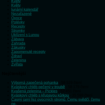
Květy
Květy
lunární kalendář
Nezařazené
Ovoce
Polévky
Recepty
Stromky
Uklízení s Lunou
Zábava
Zahrada
Zákusky
Zapomenuté recepty
Zdraví
Zelenina
Zvířata
Nejčtenější
Výborná zapečená pohanka
- 58 529 čtení
Kváskový chléb pečený v troubě
- 58 179 čtení
Kvašená zelenina – Pickles
- 52 451 čtení
Kváskový chléb s křupavou kůrkou
- 35 598 čtení
Časný jarní řez ovocných stromů. Čemu svědčí, čemu
ne.
- 31 118 čtení