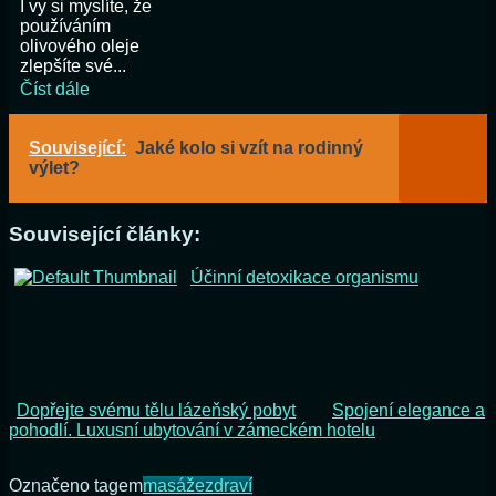
I vy si myslíte, že
používáním
olivového oleje
zlepšíte své...
Číst dále
Související:
Jaké kolo si vzít na rodinný
výlet?
Související články:
Účinní detoxikace organismu
Dopřejte svému tělu lázeňský pobyt
Spojení elegance a
pohodlí. Luxusní ubytování v zámeckém hotelu
Označeno tagem
masáže
zdraví