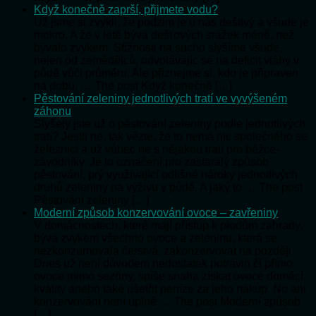
Když konečně zaprší, přijmete vodu?
Už jsme si zvykli, že podzim je u nás deštivý a všude je
mokro. A že v létě bývá dešťových srážek méně, než
bývalo zvykem. Stížnosti na sucho slyšíme všude,
nejen od zemědělců, odvolávajíc se na deficit vláhy v
půdě vůči průměru. Ale přiznejme si, kdo je připraven
na dobu, … The post Když konečně […]
Pěstování zeleniny jednotlivých tratí ve vyvýšeném
záhonu
Slyšely jste už o pěstování zeleniny podle jednotlivých
tratí? Jestli ne, tak vězte, že to nemá nic společného se
železnicí a už vůbec ne s nějakou tratí pro běžce-
závodníky. Je to označení pro zastaralý způsob
pěstování, prý využívající odlišné nároky jednotlivých
druhů zeleniny na výživu v půdě. A jaký to … The post
Pěstování zeleniny […]
Moderní způsob konzervování ovoce – zavřeniny
V domácnostech, které mají přístup k plodům zahrady,
bývá zvykem všechno ovoce a zeleninu, která se
nezkonzumovala čerstvá, zakonzervovat na později.
Dnes už není důvodem nedostatek potravin či přímo
ovoce mimo sezóny, spíše snaha získat ovoce domácí
kvality anebo také ušetřit peníze za jeho nákup. No ani
konzervování není úplně … The post Moderní způsob
[…]