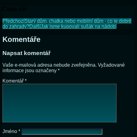
Čtěte dál
Předchozí
Starý dům, chatka nebo mobilní dům - co je dobré
do zahrady?
Další
Jak jsme kupovali sušák na nádobí
Komentáře
Napsat komentář
Vaše e-mailová adresa nebude zveřejněna.
Vyžadované
informace jsou označeny
*
Komentář
*
Jméno
*