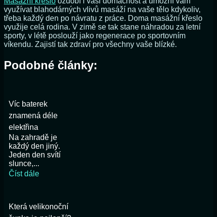
Masážní křeslo
ozdobí i vaši domácnost a umožní vám
využívat blahodárných vlivů masáží na vaše tělo kdykoliv,
třeba každý den po návratu z práce. Doma masážní křeslo
využije celá rodina. V zimě se tak stane náhradou za letní
sporty, v létě poslouží jako regenerace po sportovním
víkendu. Zajistí tak zdraví pro všechny vaše blízké.
Podobné články:
Víc baterek
znamená déle
elektřina
Na zahradě je
každý den jiný.
Jeden den svítí
slunce,...
Číst dále
Která velikonoční