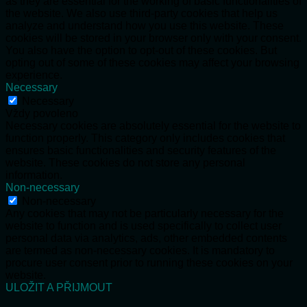
as they are essential for the working of basic functionalities of
the website. We also use third-party cookies that help us
analyze and understand how you use this website. These
cookies will be stored in your browser only with your consent.
You also have the option to opt-out of these cookies. But
opting out of some of these cookies may affect your browsing
experience.
Necessary
Necessary
Vždy povoleno
Necessary cookies are absolutely essential for the website to
function properly. This category only includes cookies that
ensures basic functionalities and security features of the
website. These cookies do not store any personal
information.
Non-necessary
Non-necessary
Any cookies that may not be particularly necessary for the
website to function and is used specifically to collect user
personal data via analytics, ads, other embedded contents
are termed as non-necessary cookies. It is mandatory to
procure user consent prior to running these cookies on your
website.
ULOŽIT A PŘIJMOUT