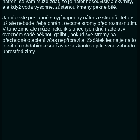
natření se vám může zdát, že je nátěr nesouvislý a skvrnitý,
ale když voda vyschne, zůstanou kmeny pěkné bílé.
Jarní deště postupně smyjí vápenný nátěr ze stromů. Tehdy
už ale nebude třeba chránit ovocné stromy před rozmrznutím.
V tuhé zimě ale může několik slunečných dnů nadělat v
ovocném sadě pěknou galibu, pokud své stromy na
přechodné oteplení včas nepřipravíte. Začátek ledna je na to
ideálním obdobím a současně si zkontrolujete svou zahradu
uprostřed zimy.