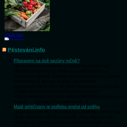
Pěstování.info
Připraveni na dvě sezóny ročně?
Mnozí pěstitelé zeleniny si stěžují na nepříznivé
přírodní podmínky a zejména na jejich změnu v
posledním období. Stabilita pěstování je pryč a dávné
pranostiky už dlouho neplatí. Na ověřené
agrotechnické termíny se nedá spolehnout a obvyklé
počasí mírného podnebního pásma je pryč.
Předznamenává to konec obvyklého způsobu práce na
našich … The post Připraveni na […]
Malé jehličnany je potřeba omést od sněhu
I když se často říká, že zahrada v zimě spí, není to tak,
že do zahrady není třeba chodit. Jsou situace, kdy
zahrada a zejména stromy v ní potřebují naši pomoc.