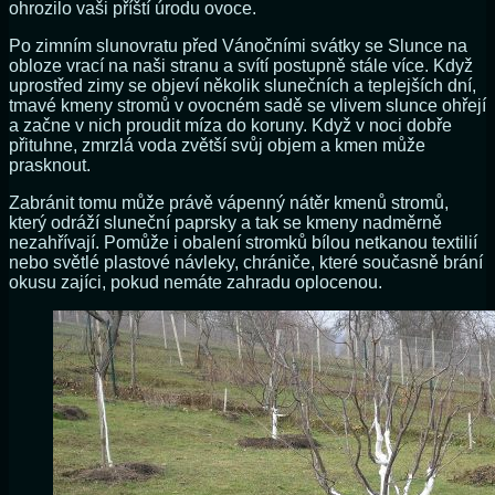
ohrozilo vaši příští úrodu ovoce.
Po zimním slunovratu před Vánočními svátky se Slunce na
obloze vrací na naši stranu a svítí postupně stále více. Když
uprostřed zimy se objeví několik slunečních a teplejších dní,
tmavé kmeny stromů v ovocném sadě se vlivem slunce ohřejí
a začne v nich proudit míza do koruny. Když v noci dobře
přituhne, zmrzlá voda zvětší svůj objem a kmen může
prasknout.
Zabránit tomu může právě vápenný nátěr kmenů stromů,
který odráží sluneční paprsky a tak se kmeny nadměrně
nezahřívají. Pomůže i obalení stromků bílou netkanou textilií
nebo světlé plastové návleky, chrániče, které současně brání
okusu zajíci, pokud nemáte zahradu oplocenou.