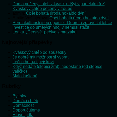
Doma pečený chléb z kvásku - Byt v paneláku (cz)
:
Kváskový chléb pečený v troubě
admin
:
Opět bohatá úroda hokaido dýní
Emilie Vošlajerová
:
Opět bohatá úroda hokaido dýní
Permakulturisti jsou egoisté - Dobře a zdravě žít lehce
:
Investice do umělých hnojiv nemusí stačit
Lenka
:
„Čerstvé“ pečivo z mrazáku
Nejnovější příspěvky
Kváskový chléb od sousedky
Je dobré mít možnost si vybrat
Lečo chutná i pejskovi
Když nedáte (slepici žrát), nedostane (od slepice
vajíčko)
Málo kaštanů
Rubriky
Bylinky
Domácí chléb
Domácnost
Doporučujeme
Hlavní jídla