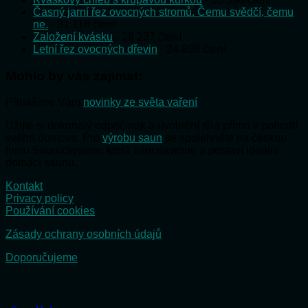
Časný jarní řez ovocných stromů. Čemu svědčí, čemu
ne.
- 31 118 čtení
Založení kvásku
- 28 237 čtení
Letní řez ovocných dřevin
- 24 898 čtení
Mohlo by vás zajímat:
Přinášíme Vám
novinky ze světa vaření
Užijte si dokonalý odpočinek a uvolnění těla přímo v pohodlí
svého domova. Pro
výrobu saun
se spolehněte na českou
firmu SaunaSystem, která vám navrhne a postaví ideální
domácí saunu.
Kontakt
Privacy policy
Používání cookies
Zásady ochrany osobních údajů
Doporučujeme