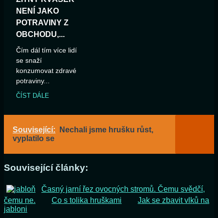
NENÍ JAKO
POTRAVINY Z
OBCHODU,...
Čím dál tím více lidí
se snaží
konzumovat zdravé
potraviny...
ČÍST DÁLE
Související:
Nechali jsme hrušku růst,
vyplatilo se
Související články:
Časný jarní řez ovocných stromů. Čemu svědčí,
čemu ne.
Co s tolika hruškami
Jak se zbavit vlků na
jabloni