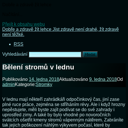
Dobře a zdravě žít lehce
Načítání...
Přejít k obsahu webu
Dobře a zdravě žít lehce
Jíst zdravě není drahé, žít zdravě
není těžké.
RSS
Vyhledávání
Bělení stromů v lednu
Publikováno
14. ledna 2018
Aktualizováno
9. ledna 2018
Od
admin
Kategorie:
Stromky
V lednu mají někteří zahrádkáři odpočinkový čas, jiní zase
plné ruce práce, zejména se stříháním révy. Ale i když hrozny
nepěstujete, měli byste zajít podívat se do své zahrady i
uprostřed zimy. A také by bylo vhodné po novoročních
svátcích ošetřit kmeny stromů vápenným nátěrem. Zabráníte
tak jejich poškození náhlým výkyvem počasí, které by