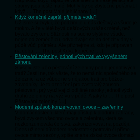
Například když napadne více sněhu a naše jehličnaté
stromy jsou ještě malé. Mohly by se zbytečně polámat. I
když … The post Malé jehličnany […]
Když konečně zaprší, přijmete vodu?
Už jsme si zvykli, že podzim je u nás deštivý a všude je
mokro. A že v létě bývá dešťových srážek méně, než
bývalo zvykem. Stížnosti na sucho slyšíme všude,
nejen od zemědělců, odvolávajíc se na deficit vláhy v
půdě vůči průměru. Ale přiznejme si, kdo je připraven
na dobu, … The post Když konečně […]
Pěstování zeleniny jednotlivých tratí ve vyvýšeném
záhonu
Slyšely jste už o pěstování zeleniny podle jednotlivých
tratí? Jestli ne, tak vězte, že to nemá nic společného se
železnicí a už vůbec ne s nějakou tratí pro běžce-
závodníky. Je to označení pro zastaralý způsob
pěstování, prý využívající odlišné nároky jednotlivých
druhů zeleniny na výživu v půdě. A jaký to … The post
Pěstování zeleniny […]
Moderní způsob konzervování ovoce – zavřeniny
V domácnostech, které mají přístup k plodům zahrady,
bývá zvykem všechno ovoce a zeleninu, která se
nezkonzumovala čerstvá, zakonzervovat na později.
Dnes už není důvodem nedostatek potravin či přímo
ovoce mimo sezóny, spíše snaha získat ovoce domácí