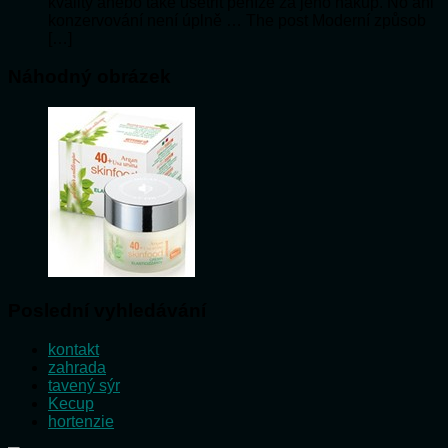
kvality anebo také ušetřit peníze za jeho nákup. No ani
konzervování není úplně … The post Moderní způsob
[…]
Náhodný obrázek
Poslední vyhledávání
kontakt
zahrada
tavený sýr
Kecup
hortenzie