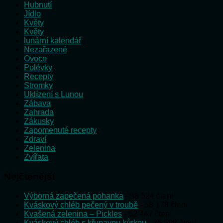
Hubnutí
Jídlo
Květy
Květy
lunární kalendář
Nezařazené
Ovoce
Polévky
Recepty
Stromky
Uklízení s Lunou
Zábava
Zahrada
Zákusky
Zapomenuté recepty
Zdraví
Zelenina
Zvířata
Nejčtenější
Výborná zapečená pohanka
- 58 524 čtení
Kváskový chléb pečený v troubě
- 58 178 čtení
Kvašená zelenina – Pickles
- 52 447 čtení
Kváskový chléb s křupavou kůrkou
- 35 598 čtení