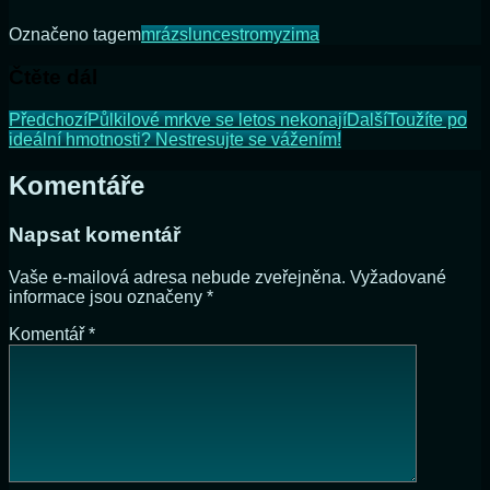
Označeno tagem
mráz
slunce
stromy
zima
Čtěte dál
Předchozí
Půlkilové mrkve se letos nekonají
Další
Toužíte po
ideální hmotnosti? Nestresujte se vážením!
Komentáře
Napsat komentář
Vaše e-mailová adresa nebude zveřejněna.
Vyžadované
informace jsou označeny
*
Komentář
*