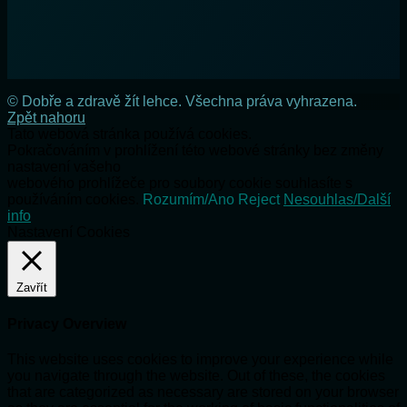
© Dobře a zdravě žít lehce. Všechna práva vyhrazena.
Zpět nahoru
Tato webová stránka používá cookies.
Pokračováním v prohlížení této webové stránky bez změny
nastavení vašeho
webového prohlížeče pro soubory cookie souhlasíte s
používáním cookies.
Rozumím/Ano
Reject
Nesouhlas/Další
info
Nastavení Cookies
Zavřít
Privacy Overview
This website uses cookies to improve your experience while
you navigate through the website. Out of these, the cookies
that are categorized as necessary are stored on your browser