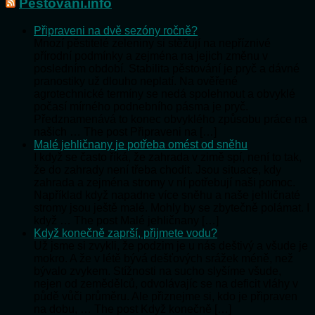
Pěstování.info
Připraveni na dvě sezóny ročně?
Mnozí pěstitelé zeleniny si stěžují na nepříznivé
přírodní podmínky a zejména na jejich změnu v
posledním období. Stabilita pěstování je pryč a dávné
pranostiky už dlouho neplatí. Na ověřené
agrotechnické termíny se nedá spolehnout a obvyklé
počasí mírného podnebního pásma je pryč.
Předznamenává to konec obvyklého způsobu práce na
našich … The post Připraveni na […]
Malé jehličnany je potřeba omést od sněhu
I když se často říká, že zahrada v zimě spí, není to tak,
že do zahrady není třeba chodit. Jsou situace, kdy
zahrada a zejména stromy v ní potřebují naši pomoc.
Například když napadne více sněhu a naše jehličnaté
stromy jsou ještě malé. Mohly by se zbytečně polámat. I
když … The post Malé jehličnany […]
Když konečně zaprší, přijmete vodu?
Už jsme si zvykli, že podzim je u nás deštivý a všude je
mokro. A že v létě bývá dešťových srážek méně, než
bývalo zvykem. Stížnosti na sucho slyšíme všude,
nejen od zemědělců, odvolávajíc se na deficit vláhy v
půdě vůči průměru. Ale přiznejme si, kdo je připraven
na dobu, … The post Když konečně […]