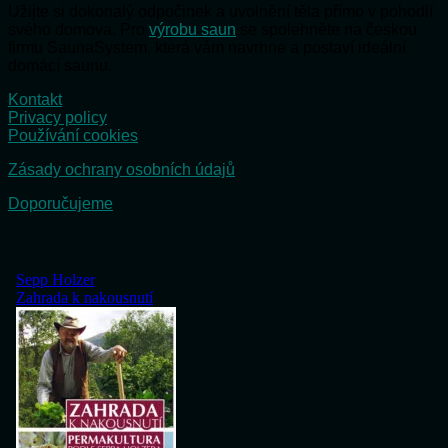
Užijte si dokonalý odpočinek a uvolnění těla přímo v pohodlí
svého domova. Pro
výrobu saun
se spolehněte na českou
firmu SaunaSystem, která vám navrhne a postaví ideální
domácí saunu.
Kontakt
Privacy policy
Používání cookies
Zásady ochrany osobních údajů
Doporučujeme