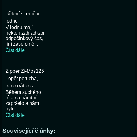
Bělení stromů v
lednu
V lednu mají
někteří zahrádkáři
odpočinkový čas,
jiní zase plné...
Číst dále
Zipper Zi-Mos125
- opět porucha,
tentokrát kola
Během suchého
léta na pár dní
zapršelo a nám
bylo...
Číst dále
Související články: