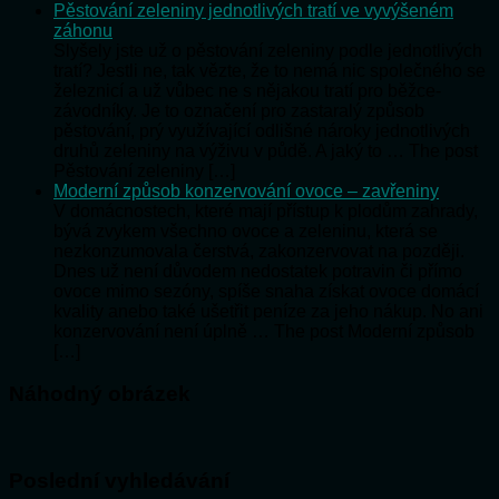
Pěstování zeleniny jednotlivých tratí ve vyvýšeném
záhonu
Slyšely jste už o pěstování zeleniny podle jednotlivých
tratí? Jestli ne, tak vězte, že to nemá nic společného se
železnicí a už vůbec ne s nějakou tratí pro běžce-
závodníky. Je to označení pro zastaralý způsob
pěstování, prý využívající odlišné nároky jednotlivých
druhů zeleniny na výživu v půdě. A jaký to … The post
Pěstování zeleniny […]
Moderní způsob konzervování ovoce – zavřeniny
V domácnostech, které mají přístup k plodům zahrady,
bývá zvykem všechno ovoce a zeleninu, která se
nezkonzumovala čerstvá, zakonzervovat na později.
Dnes už není důvodem nedostatek potravin či přímo
ovoce mimo sezóny, spíše snaha získat ovoce domácí
kvality anebo také ušetřit peníze za jeho nákup. No ani
konzervování není úplně … The post Moderní způsob
[…]
Náhodný obrázek
Poslední vyhledávání