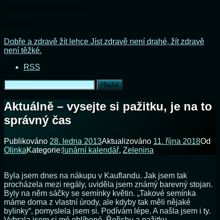
Dobře a zdravě žít lehce
Načítání...
Přejít
Dobře a zdravě žít lehce
Jíst zdravě není drahé, žít zdravě
k
není těžké.
obsahu
RSS
webu
Vyhledávání
Aktuálně – vysejte si pažitku, je na to
správný čas
Publikováno
28. ledna 2013
Aktualizováno
11. října 2018
Od
Olinka
Kategorie:
lunární kalendář
,
Zelenina
Byla jsem dnes na nákupu v Kauflandu. Jak jsem tak
procházela mezi regály, uviděla jsem známý barevný stojan.
Byly na něm sáčky se semínky květin. „Takové semínka
máme doma z vlastní úrody, ale kdyby tak měli nějaké
bylinky“, pomyslela jsem si. Podívám lépe. A našla jsem i ty.
Vybrala jsem si mé oblíbené. Řeřichu a pažitku.