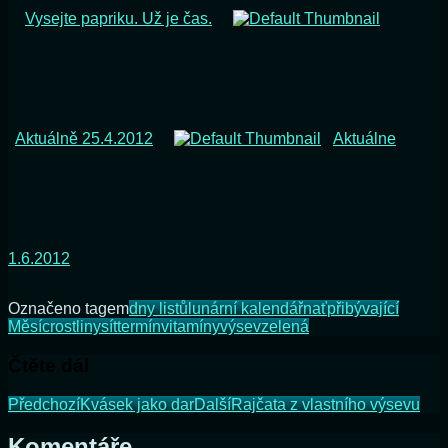
Vysejte papriku. Už je čas.
Aktuálně 25.4.2012
Aktuálne
1.6.2012
Označeno tagem
dny listů
lunární kalendář
nať
přibývající
Měsíc
rostliny
sít
termín
vitamíny
výsev
zelená
Čtěte dál
Předchozí
Kvásek jako dar
Další
Rajčata z vlastního výsevu
Komentáře