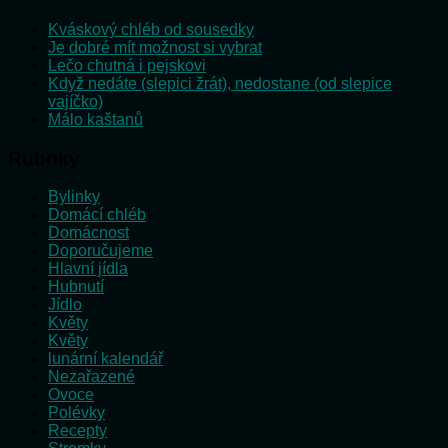
Kváskový chléb od sousedky
Je dobré mít možnost si vybrat
Lečo chutná i pejskovi
Když nedáte (slepici žrát), nedostane (od slepice
vajíčko)
Málo kaštanů
Rubriky
Bylinky
Domácí chléb
Domácnost
Doporučujeme
Hlavní jídla
Hubnutí
Jídlo
Květy
Květy
lunární kalendář
Nezařazené
Ovoce
Polévky
Recepty