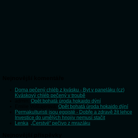
Nejnovější komentáře
Doma pečený chléb z kvásku - Byt v paneláku (cz)
:
Kváskový chléb pečený v troubě
admin
:
Opět bohatá úroda hokaido dýní
Emilie Vošlajerová
:
Opět bohatá úroda hokaido dýní
Permakulturisti jsou egoisté - Dobře a zdravě žít lehce
:
Investice do umělých hnojiv nemusí stačit
Lenka
:
„Čerstvé“ pečivo z mrazáku
Nejnovější příspěvky