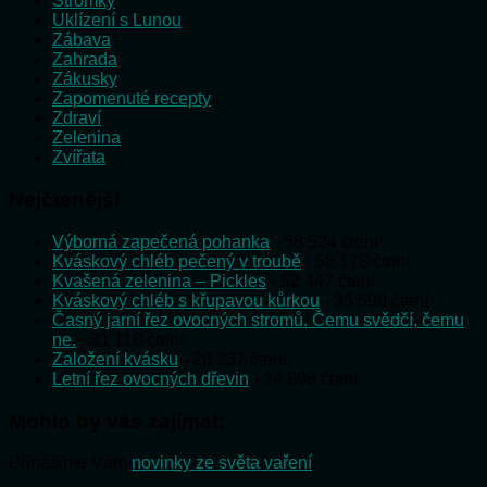
Stromky
Uklízení s Lunou
Zábava
Zahrada
Zákusky
Zapomenuté recepty
Zdraví
Zelenina
Zvířata
Nejčtenější
Výborná zapečená pohanka
- 58 524 čtení
Kváskový chléb pečený v troubě
- 58 178 čtení
Kvašená zelenina – Pickles
- 52 447 čtení
Kváskový chléb s křupavou kůrkou
- 35 598 čtení
Časný jarní řez ovocných stromů. Čemu svědčí, čemu
ne.
- 31 118 čtení
Založení kvásku
- 28 237 čtení
Letní řez ovocných dřevin
- 24 898 čtení
Mohlo by vás zajímat:
Přinášíme Vám
novinky ze světa vaření