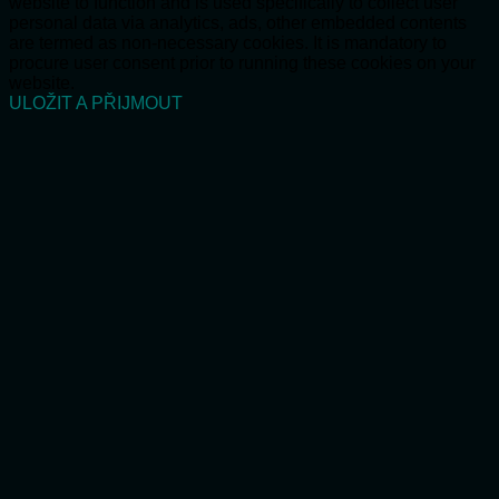
website to function and is used specifically to collect user
personal data via analytics, ads, other embedded contents
are termed as non-necessary cookies. It is mandatory to
procure user consent prior to running these cookies on your
website.
ULOŽIT A PŘIJMOUT