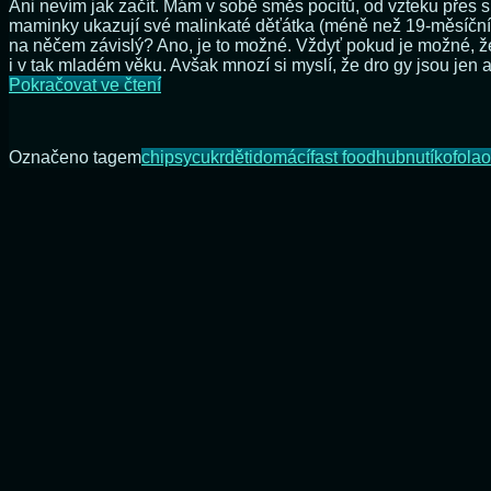
Ani nevím jak začít. Mám v sobě směs pocitů, od vzteku přes s
maminky ukazují své malinkaté děťátka (méně než 19-měsíční!)
na něčem závislý? Ano, je to možné. Vždyť pokud je možné, že 
i v tak mladém věku. Avšak mnozí si myslí, že dro gy jsou jen a
Máte
Pokračovat ve čtení
rádi
své
děti?
Označeno tagem
chipsy
cukr
děti
domácí
fast food
hubnutí
kofola
o
Tak
je
(prosím)
nevykrmujte