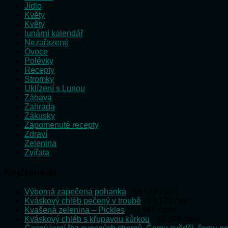
Jídlo
Květy
Květy
lunární kalendář
Nezařazené
Ovoce
Polévky
Recepty
Stromky
Uklízení s Lunou
Zábava
Zahrada
Zákusky
Zapomenuté recepty
Zdraví
Zelenina
Zvířata
Nejčtenější
Výborná zapečená pohanka
- 58 524 čtení
Kváskový chléb pečený v troubě
- 58 178 čtení
Kvašená zelenina – Pickles
- 52 446 čtení
Kváskový chléb s křupavou kůrkou
- 35 598 čtení