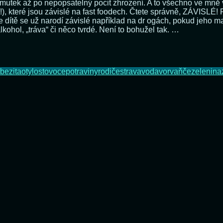
mutek až po nepopsatelný pocit zhrození. A to všechno ve mně v
v
, které jsou závislé na fast foodech. Čtete správně, ZÁVISLÉ! 
naší
dítě se už narodí závislé například na dr ogách, pokud jeho mat
kuc
lkohol, „tráva“ či něco tvrdé. Není to bohužel tak. …
bezita
otylost
ovoce
potraviny
rodiče
strava
voda
vorvaňče
zelenina