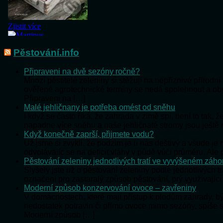
Pěstování.info
Připraveni na dvě sezóny ročně?
Mnozí pěstitelé zeleniny si stěžují na nepříznivé přírod
ověřené agrotechnické termíny se nedá spolehnout a o
Připraveni na […]
Malé jehličnany je potřeba omést od sněhu
I když se často říká, že zahrada v zimě spí, není to tak,
napadne více sněhu a naše jehličnaté stromy jsou ještě
Když konečně zaprší, přijmete vodu?
Už jsme si zvykli, že podzim je u nás deštivý a všude j
odvolávajíc se na deficit vláhy v půdě vůči průměru. Al
Pěstování zeleniny jednotlivých tratí ve vyvýšeném záh
Slyšely jste už o pěstování zeleniny podle jednotlivých t
označení pro zastaralý způsob pěstování, prý využívající
Moderní způsob konzervování ovoce – zavřeniny
V domácnostech, které mají přístup k plodům zahrady, 
nedostatek potravin či přímo ovoce mimo sezóny, spíše 
Moderní způsob […]