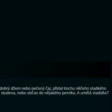
t dobrý džem nebo pečený čaj, přidat trochu něčeho sladkého
a studena, nebo občas do nějakého perníku. A umělá sladidla?