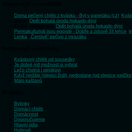
Nejnovější komentáře
Doma pečený chléb z kvásku - Byt v paneláku (cz)
:
Kvás
admin
:
Opět bohatá úroda hokaido dýní
Emilie Vošlajerová
:
Opět bohatá úroda hokaido dýní
Permakulturisti jsou egoisté - Dobře a zdravě žít lehce
:
I
Lenka
:
„Čerstvé“ pečivo z mrazáku
Nejnovější příspěvky
Kváskový chléb od sousedky
Je dobré mít možnost si vybrat
Lečo chutná i pejskovi
Když nedáte (slepici žrát), nedostane (od slepice vajíčko
Málo kaštanů
Rubriky
Bylinky
Domácí chléb
Domácnost
Doporučujeme
Hlavní jídla
Hubnutí