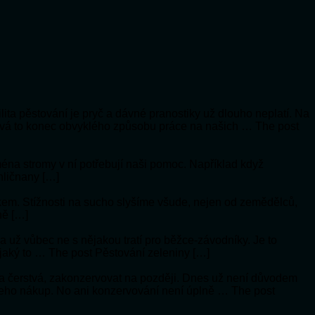
lita pěstování je pryč a dávné pranostiky už dlouho neplatí. Na
vá to konec obvyklého způsobu práce na našich … The post
jména stromy v ní potřebují naši pomoc. Například když
hličnany […]
ykem. Stížnosti na sucho slyšíme všude, nejen od zemědělců,
ně […]
í a už vůbec ne s nějakou tratí pro běžce-závodníky. Je to
 jaký to … The post Pěstování zeleniny […]
a čerstvá, zakonzervovat na později. Dnes už není důvodem
 jeho nákup. No ani konzervování není úplně … The post