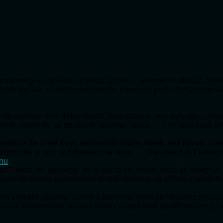
ní podmínky a zejména na jejich změnu v posledním období. Stabi
bvyklé počasí mírného podnebního pásma je pryč. Předznamená
 že do zahrady není třeba chodit. Jsou situace, kdy zahrada a ze
 malé. Mohly by se zbytečně polámat. I když … The post Malé je
e mokro. A že v létě bývá dešťových srážek méně, než bývalo zv
e přiznejme si, kdo je připraven na dobu, … The post Když koneč
onu
ratí? Jestli ne, tak vězte, že to nemá nic společného se železnic
 odlišné nároky jednotlivých druhů zeleniny na výživu v půdě. A
bývá zvykem všechno ovoce a zeleninu, která se nezkonzumoval
snaha získat ovoce domácí kvality anebo také ušetřit peníze za