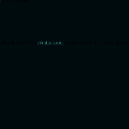
.
- 31 118 čtení
 svého domova. Pro
výrobu saun
se spolehněte na českou firmu 