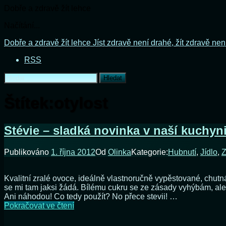
Dobře a zdravě žít lehce
Načítání...
Přejít
Dobře a zdravě žít lehce
Jíst zdravě není drahé, žít zdravě nen
k
RSS
obsahu
webu
Vyhledávání
Štítek:
otylost
Stévie – sladká novinka v naší kuchyn
Publikováno
1. října 2012
Od
Olinka
Kategorie:
Hubnutí
,
Jídlo
,
Z
Kvalitní zralé ovoce, ideálně vlastnoručně vypěstované, chut
se mi tam jaksi žádá. Bílému cukru se ze zásady vyhýbám, ale
Ani náhodou! Co tedy použít? No přece stevii! …
Stévie
Pokračovat ve čtení
–
sladká