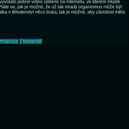
yvolalo jediné video sdílené na internetu, ve kterém mladé
Ptáte se, jak je možné, že už tak mladý organismus může být
ka v těhotenství něco brala, tak je možné, aby závislost mělo
hyni
u
zhubnout
1 komentář
textu
s
názvem
Máte
rádi
své
děti?
Tak
je
(prosím)
nevykrmujte