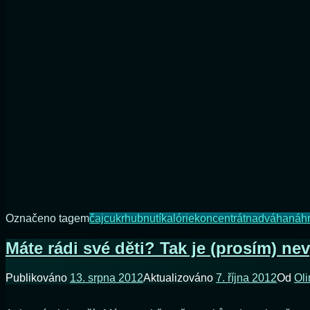
novinka
v
naší
kuchyni
Označeno tagem
čaj
cukr
hubnutí
kalórie
koncentrát
nadváha
náh
Máte rádi své děti? Tak je (prosím) ne
Publikováno
13. srpna 2012
Aktualizováno
7. října 2012
Od
Oli