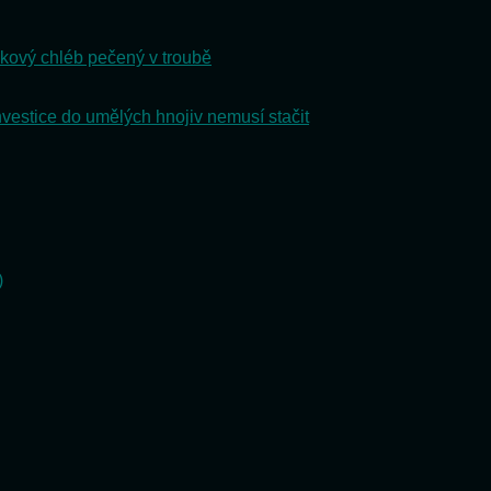
kový chléb pečený v troubě
nvestice do umělých hnojiv nemusí stačit
)