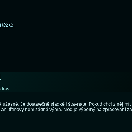
í těžké.
i
draví
ná úžasně. Je dostatečně sladké i šťavnaté. Pokud chci z něj mí
 ani třtinový není žádná výhra. Med je výborný na zpracování z