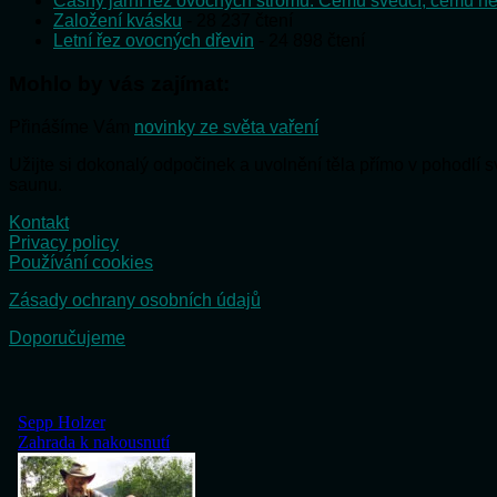
Časný jarní řez ovocných stromů. Čemu svědčí, čemu ne
Založení kvásku
- 28 237 čtení
Letní řez ovocných dřevin
- 24 898 čtení
Mohlo by vás zajímat:
Přinášíme Vám
novinky ze světa vaření
Užijte si dokonalý odpočinek a uvolnění těla přímo v pohodlí
saunu.
Kontakt
Privacy policy
Používání cookies
Zásady ochrany osobních údajů
Doporučujeme