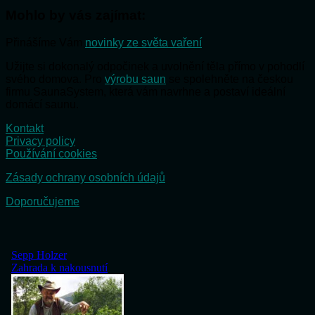
Mohlo by vás zajímat:
Přinášíme Vám
novinky ze světa vaření
Užijte si dokonalý odpočinek a uvolnění těla přímo v pohodlí
svého domova. Pro
výrobu saun
se spolehněte na českou
firmu SaunaSystem, která vám navrhne a postaví ideální
domácí saunu.
Kontakt
Privacy policy
Používání cookies
Zásady ochrany osobních údajů
Doporučujeme