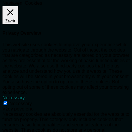
Nastavení Cookies
Zavřít
Privacy Overview
This website uses cookies to improve your experience while
you navigate through the website. Out of these, the cookies
that are categorized as necessary are stored on your browser
as they are essential for the working of basic functionalities of
the website. We also use third-party cookies that help us
analyze and understand how you use this website. These
cookies will be stored in your browser only with your consent.
You also have the option to opt-out of these cookies. But
opting out of some of these cookies may affect your browsing
experience.
Necessary
Necessary
Vždy povoleno
Necessary cookies are absolutely essential for the website to
function properly. This category only includes cookies that
ensures basic functionalities and security features of the
website. These cookies do not store any personal