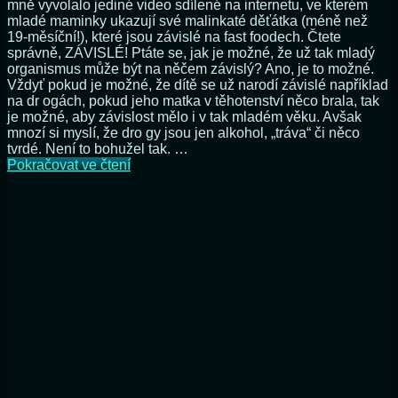
mně vyvolalo jediné video sdílené na internetu, ve kterém
mladé maminky ukazují své malinkaté děťátka (méně než
19-měsíční!), které jsou závislé na fast foodech. Čtete
správně, ZÁVISLÉ! Ptáte se, jak je možné, že už tak mladý
organismus může být na něčem závislý? Ano, je to možné.
Vždyť pokud je možné, že dítě se už narodí závislé například
na dr ogách, pokud jeho matka v těhotenství něco brala, tak
je možné, aby závislost mělo i v tak mladém věku. Avšak
mnozí si myslí, že dro gy jsou jen alkohol, „tráva“ či něco
tvrdé. Není to bohužel tak. …
Máte
Pokračovat ve čtení
rádi
své
děti?
Tak
je
(prosím)
nevykrmujte