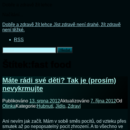
Dobře a zdravě žít lehce
Načítání...
Přejít
Dobře a zdravě žít lehce
Jíst zdravě není drahé, žít zdravě
k
není těžké.
obsahu
RSS
webu
Vyhledávání
Štítek:
fast food
Máte rádi své děti? Tak je (prosím)
nevykrmujte
Publikováno
13. srpna 2012
Aktualizováno
7. října 2012
Od
Olinka
Kategorie:
Hubnutí
,
Jídlo
,
Zdraví
Ani nevím jak začít. Mám v sobě směs pocitů, od vzteku přes
smutek až po nepopsatelný pocit zhrození. A to všechno ve