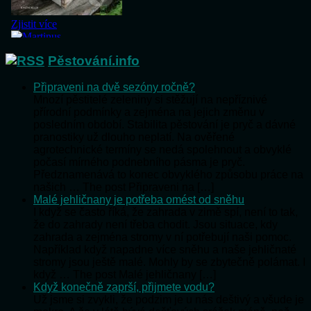
Pěstování.info
Připraveni na dvě sezóny ročně?
Mnozí pěstitelé zeleniny si stěžují na nepříznivé
přírodní podmínky a zejména na jejich změnu v
posledním období. Stabilita pěstování je pryč a dávné
pranostiky už dlouho neplatí. Na ověřené
agrotechnické termíny se nedá spolehnout a obvyklé
počasí mírného podnebního pásma je pryč.
Předznamenává to konec obvyklého způsobu práce na
našich … The post Připraveni na […]
Malé jehličnany je potřeba omést od sněhu
I když se často říká, že zahrada v zimě spí, není to tak,
že do zahrady není třeba chodit. Jsou situace, kdy
zahrada a zejména stromy v ní potřebují naši pomoc.
Například když napadne více sněhu a naše jehličnaté
stromy jsou ještě malé. Mohly by se zbytečně polámat. I
když … The post Malé jehličnany […]
Když konečně zaprší, přijmete vodu?
Už jsme si zvykli, že podzim je u nás deštivý a všude je