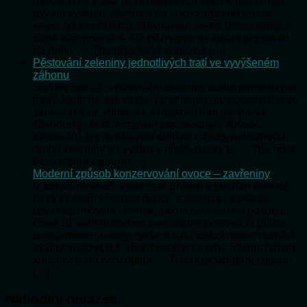
mokro. A že v létě bývá dešťových srážek méně, než
bývalo zvykem. Stížnosti na sucho slyšíme všude,
nejen od zemědělců, odvolávajíc se na deficit vláhy v
půdě vůči průměru. Ale přiznejme si, kdo je připraven
na dobu, … The post Když konečně […]
Pěstování zeleniny jednotlivých tratí ve vyvýšeném
záhonu
Slyšely jste už o pěstování zeleniny podle jednotlivých
tratí? Jestli ne, tak vězte, že to nemá nic společného se
železnicí a už vůbec ne s nějakou tratí pro běžce-
závodníky. Je to označení pro zastaralý způsob
pěstování, prý využívající odlišné nároky jednotlivých
druhů zeleniny na výživu v půdě. A jaký to … The post
Pěstování zeleniny […]
Moderní způsob konzervování ovoce – zavřeniny
V domácnostech, které mají přístup k plodům zahrady,
bývá zvykem všechno ovoce a zeleninu, která se
nezkonzumovala čerstvá, zakonzervovat na později.
Dnes už není důvodem nedostatek potravin či přímo
ovoce mimo sezóny, spíše snaha získat ovoce domácí
kvality anebo také ušetřit peníze za jeho nákup. No ani
konzervování není úplně … The post Moderní způsob
[…]
Náhodný obrázek