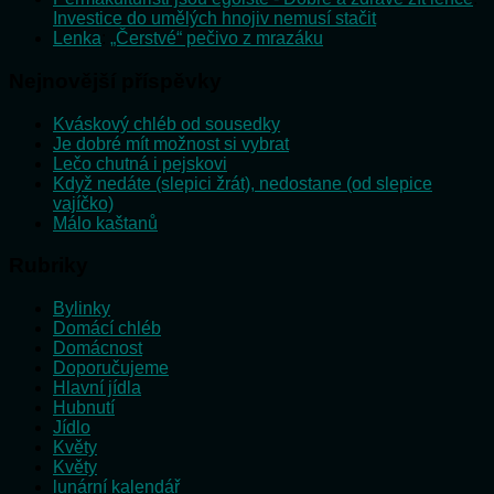
Investice do umělých hnojiv nemusí stačit
Lenka
:
„Čerstvé“ pečivo z mrazáku
Nejnovější příspěvky
Kváskový chléb od sousedky
Je dobré mít možnost si vybrat
Lečo chutná i pejskovi
Když nedáte (slepici žrát), nedostane (od slepice
vajíčko)
Málo kaštanů
Rubriky
Bylinky
Domácí chléb
Domácnost
Doporučujeme
Hlavní jídla
Hubnutí
Jídlo
Květy
Květy
lunární kalendář