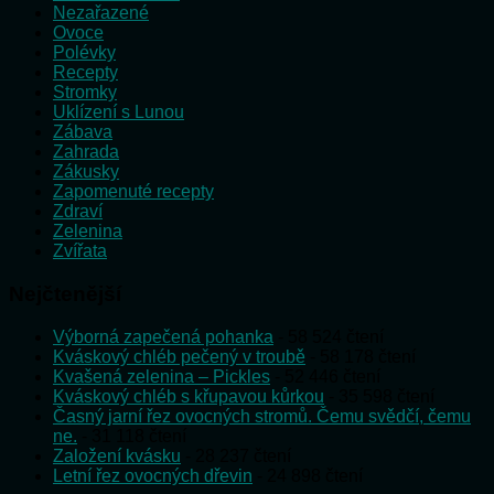
Nezařazené
Ovoce
Polévky
Recepty
Stromky
Uklízení s Lunou
Zábava
Zahrada
Zákusky
Zapomenuté recepty
Zdraví
Zelenina
Zvířata
Nejčtenější
Výborná zapečená pohanka
- 58 524 čtení
Kváskový chléb pečený v troubě
- 58 178 čtení
Kvašená zelenina – Pickles
- 52 446 čtení
Kváskový chléb s křupavou kůrkou
- 35 598 čtení
Časný jarní řez ovocných stromů. Čemu svědčí, čemu
ne.
- 31 118 čtení
Založení kvásku
- 28 237 čtení
Letní řez ovocných dřevin
- 24 898 čtení