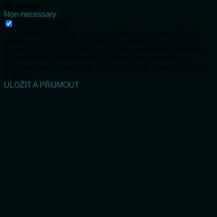
information.
Non-necessary
Non-necessary
Any cookies that may not be particularly necessary for the
website to function and is used specifically to collect user
personal data via analytics, ads, other embedded contents
are termed as non-necessary cookies. It is mandatory to
procure user consent prior to running these cookies on your
website.
ULOŽIT A PŘIJMOUT