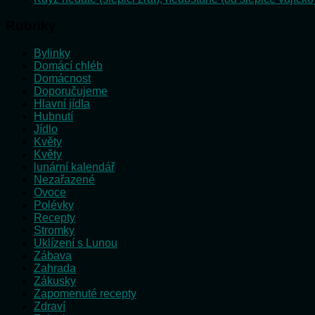
Rubriky
Bylinky
Domácí chléb
Domácnost
Doporučujeme
Hlavní jídla
Hubnutí
Jídlo
Květy
Květy
lunární kalendář
Nezařazené
Ovoce
Polévky
Recepty
Stromky
Uklízení s Lunou
Zábava
Zahrada
Zákusky
Zapomenuté recepty
Zdraví