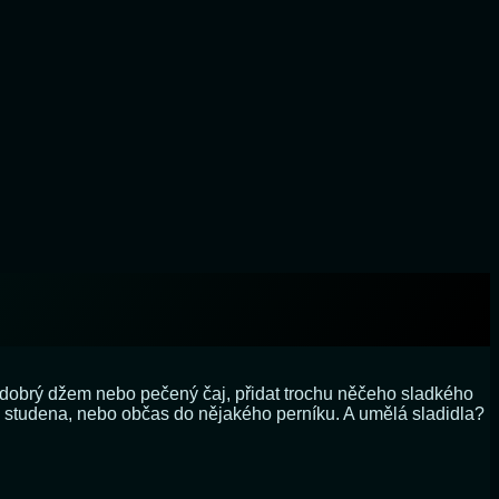
t dobrý džem nebo pečený čaj, přidat trochu něčeho sladkého
a studena, nebo občas do nějakého perníku. A umělá sladidla?