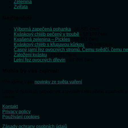
Zelenina
Zvířata
Nejčtenější
Výborná zapečená pohanka
- 58 531 čtení
Kváskový chléb pečený v troubě
- 58 179 čtení
Kvašená zelenina – Pickles
- 52 451 čtení
Kváskový chléb s křupavou kůrkou
- 35 598 čtení
Časný jarní řez ovocných stromů. Čemu svědčí, čemu ne
Založení kvásku
- 28 237 čtení
Letní řez ovocných dřevin
- 24 898 čtení
Mohlo by vás zajímat:
Přinášíme Vám
novinky ze světa vaření
Užijte si dokonalý odpočinek a uvolnění těla přímo v pohodlí
saunu.
Kontakt
Privacy policy
Používání cookies
Zásady ochrany osobních údajů