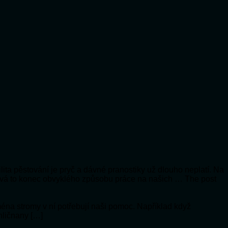
lita pěstování je pryč a dávné pranostiky už dlouho neplatí. Na
vá to konec obvyklého způsobu práce na našich … The post
jména stromy v ní potřebují naši pomoc. Například když
hličnany […]