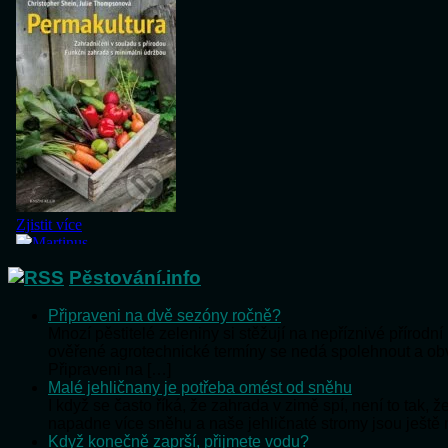
Pěstování.info
Připraveni na dvě sezóny ročně?
Mnozí pěstitelé zeleniny si stěžují na nepříznivé přírod
ověřené agrotechnické termíny se nedá spolehnout a o
Připraveni na […]
Malé jehličnany je potřeba omést od sněhu
I když se často říká, že zahrada v zimě spí, není to tak,
napadne více sněhu a naše jehličnaté stromy jsou ještě
Když konečně zaprší, přijmete vodu?