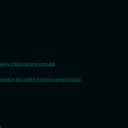
v
naší
kuc
kový chléb pečený v troubě
nvestice do umělých hnojiv nemusí stačit
)