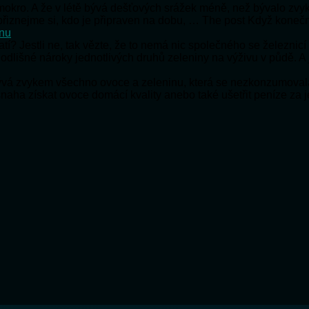
e mokro. A že v létě bývá dešťových srážek méně, než bývalo zv
e přiznejme si, kdo je připraven na dobu, … The post Když koneč
onu
ratí? Jestli ne, tak vězte, že to nemá nic společného se železnic
 odlišné nároky jednotlivých druhů zeleniny na výživu v půdě. A
bývá zvykem všechno ovoce a zeleninu, která se nezkonzumoval
snaha získat ovoce domácí kvality anebo také ušetřit peníze za