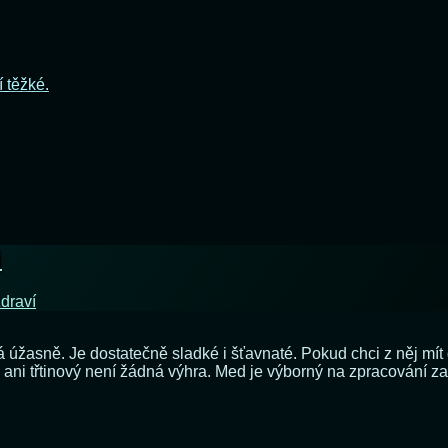
í těžké.
i
draví
ná úžasně. Je dostatečně sladké i šťavnaté. Pokud chci z něj mí
 ani třtinový není žádná výhra. Med je výborný na zpracování z