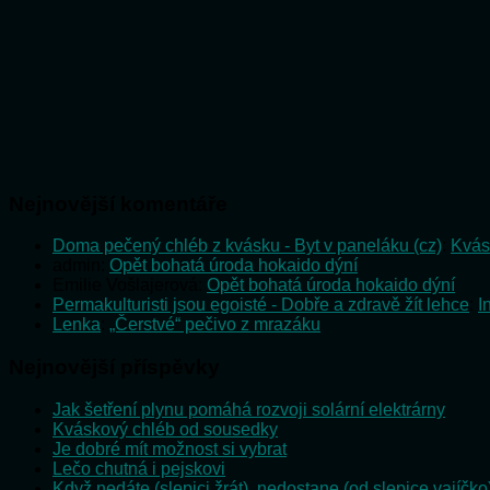
Nejnovější komentáře
Doma pečený chléb z kvásku - Byt v paneláku (cz)
:
Kvás
admin
:
Opět bohatá úroda hokaido dýní
Emilie Vošlajerová
:
Opět bohatá úroda hokaido dýní
Permakulturisti jsou egoisté - Dobře a zdravě žít lehce
:
I
Lenka
:
„Čerstvé“ pečivo z mrazáku
Nejnovější příspěvky
Jak šetření plynu pomáhá rozvoji solární elektrárny
Kváskový chléb od sousedky
Je dobré mít možnost si vybrat
Lečo chutná i pejskovi
Když nedáte (slepici žrát), nedostane (od slepice vajíčko