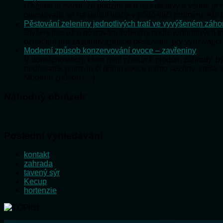
Už jsme si zvykli, že podzim je u nás deštivý a všude j
odvolávajíc se na deficit vláhy v půdě vůči průměru. Al
Pěstování zeleniny jednotlivých tratí ve vyvýšeném záh
Slyšely jste už o pěstování zeleniny podle jednotlivých t
označení pro zastaralý způsob pěstování, prý využívající
Moderní způsob konzervování ovoce – zavřeniny
V domácnostech, které mají přístup k plodům zahrady, 
nedostatek potravin či přímo ovoce mimo sezóny, spíše 
Moderní způsob […]
Náhodný obrázek
Poslední vyhledávání
kontakt
zahrada
tavený sýr
Kecup
hortenzie