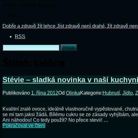
Dobře a zdravě žít lehce
Načítání...
Přejít
Dobře a zdravě žít lehce
Jíst zdravě není drahé, žít zdravě nen
k
RSS
obsahu
webu
Vyhledávání
Štítek:
kalórie
Stévie – sladká novinka v naší kuchyn
Publikováno
1. října 2012
Od
Olinka
Kategorie:
Hubnutí
,
Jídlo
,
Z
Kvalitní zralé ovoce, ideálně vlastnoručně vypěstované, chut
se mi tam jaksi žádá. Bílému cukru se ze zásady vyhýbám, ale
Ani náhodou! Co tedy použít? No přece stevii! …
Stévie
Pokračovat ve čtení
–
sladká