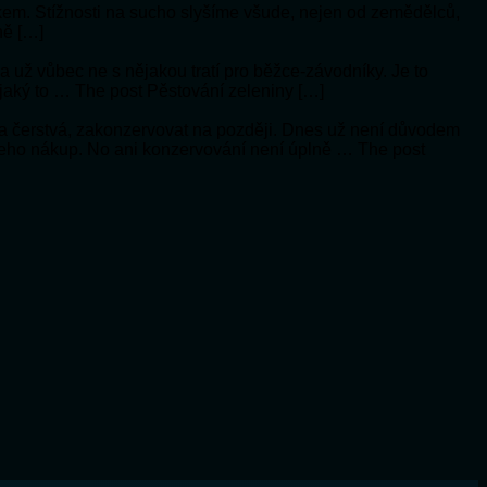
ykem. Stížnosti na sucho slyšíme všude, nejen od zemědělců,
ně […]
í a už vůbec ne s nějakou tratí pro běžce-závodníky. Je to
 jaký to … The post Pěstování zeleniny […]
a čerstvá, zakonzervovat na později. Dnes už není důvodem
 jeho nákup. No ani konzervování není úplně … The post