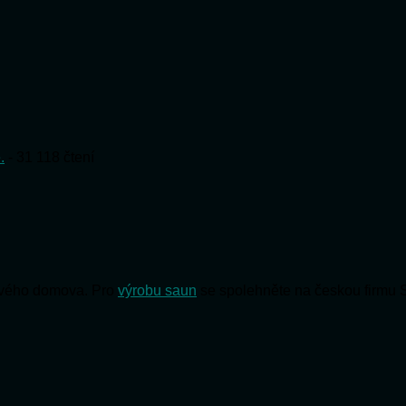
.
- 31 118 čtení
 svého domova. Pro
výrobu saun
se spolehněte na českou firmu 