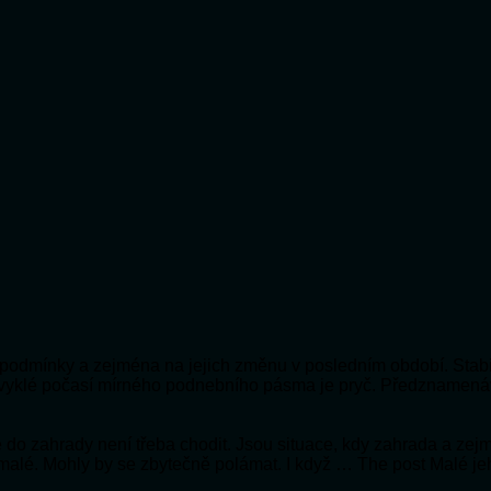
ní podmínky a zejména na jejich změnu v posledním období. Stabi
bvyklé počasí mírného podnebního pásma je pryč. Předznamená
 že do zahrady není třeba chodit. Jsou situace, kdy zahrada a ze
 malé. Mohly by se zbytečně polámat. I když … The post Malé je