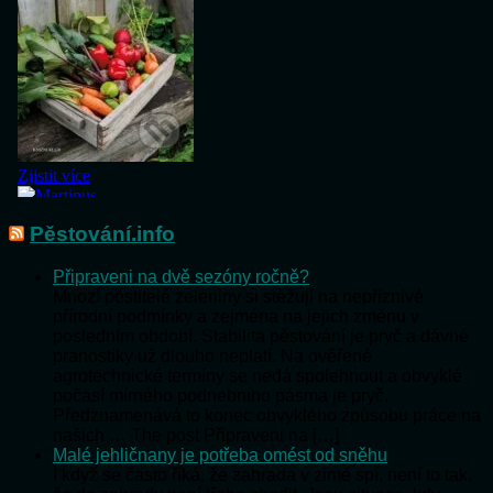
Pěstování.info
Připraveni na dvě sezóny ročně?
Mnozí pěstitelé zeleniny si stěžují na nepříznivé
přírodní podmínky a zejména na jejich změnu v
posledním období. Stabilita pěstování je pryč a dávné
pranostiky už dlouho neplatí. Na ověřené
agrotechnické termíny se nedá spolehnout a obvyklé
počasí mírného podnebního pásma je pryč.
Předznamenává to konec obvyklého způsobu práce na
našich … The post Připraveni na […]
Malé jehličnany je potřeba omést od sněhu
I když se často říká, že zahrada v zimě spí, není to tak,