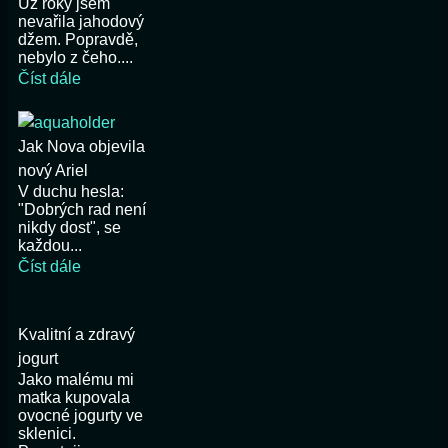
Už roky jsem
nevařila jahodový
džem. Popravdě,
nebylo z čeho....
Číst dále
Jak Nova objevila
nový Ariel
V duchu hesla:
"Dobrých rad není
nikdy dost", se
každou...
Číst dále
Kvalitní a zdravý
jogurt
Jako malému mi
matka kupovala
ovocné jogurty ve
sklenici.