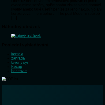
Dnes už není důvodem nedostatek potravin či přímo
ovoce mimo sezóny, spíše snaha získat ovoce domácí
kvality anebo také ušetřit peníze za jeho nákup. No ani
konzervování není úplně … The post Moderní způsob
[…]
Náhodný obrázek
Poslední vyhledávání
kontakt
zahrada
tavený sýr
Kecup
hortenzie