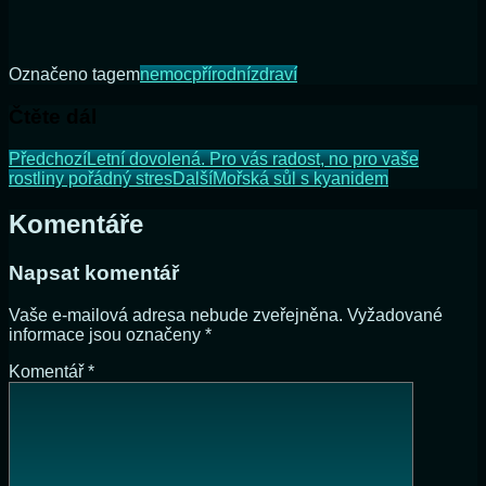
Označeno tagem
nemoc
přírodní
zdraví
Čtěte dál
Předchozí
Letní dovolená. Pro vás radost, no pro vaše
rostliny pořádný stres
Další
Mořská sůl s kyanidem
Komentáře
Napsat komentář
Vaše e-mailová adresa nebude zveřejněna.
Vyžadované
informace jsou označeny
*
Komentář
*