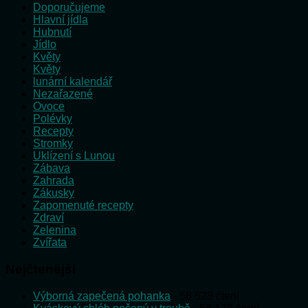
Doporučujeme
Hlavní jídla
Hubnutí
Jídlo
Květy
Květy
lunární kalendář
Nezařazené
Ovoce
Polévky
Recepty
Stromky
Uklízení s Lunou
Zábava
Zahrada
Zákusky
Zapomenuté recepty
Zdraví
Zelenina
Zvířata
Nejčtenější
Výborná zapečená pohanka
- 58 528 čtení