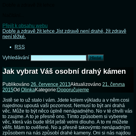
Dobře a zdravě žít lehce
Načítání...
Přejít k obsahu webu
Dobře a zdravě žít lehce
Jíst zdravě není drahé, žít zdravě
není těžké.
RSS
Vyhledávání
Jak vybrat Váš osobní drahý kámen
Publikováno
26. července 2013
Aktualizováno
21. června
2015
Od
Olinka
Kategorie:
Doporučujeme
Jistě se to už stalo i vám. Jdete kolem výkladu a v něm cosi
najednou upoutá vaši pozornost. Nemusí to být ani drahá
věc. Může to být něco úplně nenápadného. No v té chvíli vás
to zaujme. A to je přesně ono. Tímto způsobem si vyberete
věc, která vás bude těšit ještě velmi dlouho. A to mi můžete
věřit. Mám to ověřené. No a přesně takovýmto nenápadným
způsobem na nás způsobí drahé kameny. Oni si nás najdou