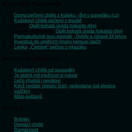
Nejnovější komentáře
Doma pečený chléb z kvásku - Byt v paneláku (cz)
:
Kváskový chléb pečený v troubě
admin
:
Opět bohatá úroda hokaido dýní
Emilie Vošlajerová
:
Opět bohatá úroda hokaido dýní
Permakulturisti jsou egoisté - Dobře a zdravě žít lehce
:
Investice do umělých hnojiv nemusí stačit
Lenka
:
„Čerstvé“ pečivo z mrazáku
Nejnovější příspěvky
Kváskový chléb od sousedky
Je dobré mít možnost si vybrat
Lečo chutná i pejskovi
Když nedáte (slepici žrát), nedostane (od slepice
vajíčko)
Málo kaštanů
Rubriky
Bylinky
Domácí chléb
Domácnost