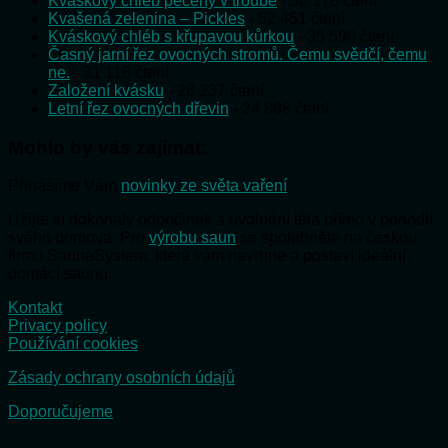
Kváskový chléb pečený v troubě
- 58 178 čtení
Kvašená zelenina – Pickles
- 52 451 čtení
Kváskový chléb s křupavou kůrkou
- 35 598 čtení
Časný jarní řez ovocných stromů. Čemu svědčí, čemu
ne.
- 31 118 čtení
Založení kvásku
- 28 237 čtení
Letní řez ovocných dřevin
- 24 898 čtení
Mohlo by vás zajímat:
Přinášíme Vám
novinky ze světa vaření
Užijte si dokonalý odpočinek a uvolnění těla přímo v pohodlí
svého domova. Pro
výrobu saun
se spolehněte na českou
firmu SaunaSystem, která vám navrhne a postaví ideální
domácí saunu.
Kontakt
Privacy policy
Používání cookies
Zásady ochrany osobních údajů
Doporučujeme