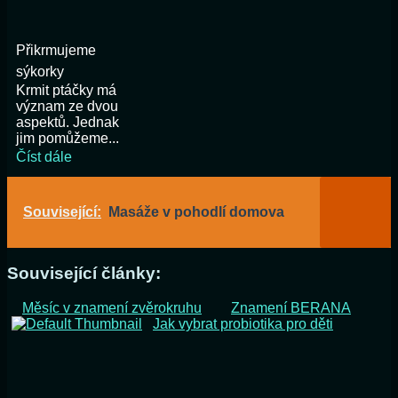
Přikrmujeme
sýkorky
Krmit ptáčky má
význam ze dvou
aspektů. Jednak
jim pomůžeme...
Číst dále
Související:
Masáže v pohodlí domova
Související články:
Měsíc v znamení zvěrokruhu
Znamení BERANA
Jak vybrat probiotika pro děti