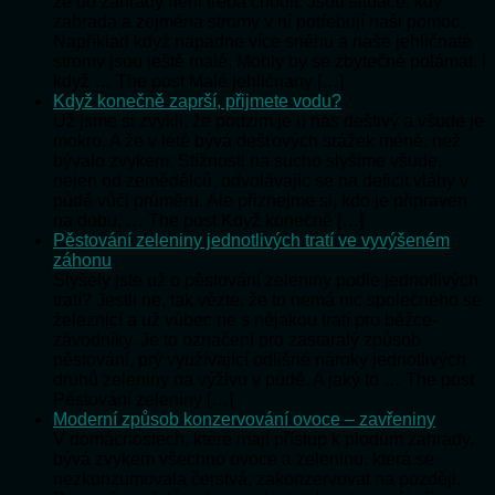
že do zahrady není třeba chodit. Jsou situace, kdy
zahrada a zejména stromy v ní potřebují naši pomoc.
Například když napadne více sněhu a naše jehličnaté
stromy jsou ještě malé. Mohly by se zbytečně polámat. I
když … The post Malé jehličnany […]
Když konečně zaprší, přijmete vodu?
Už jsme si zvykli, že podzim je u nás deštivý a všude je
mokro. A že v létě bývá dešťových srážek méně, než
bývalo zvykem. Stížnosti na sucho slyšíme všude,
nejen od zemědělců, odvolávajíc se na deficit vláhy v
půdě vůči průměru. Ale přiznejme si, kdo je připraven
na dobu, … The post Když konečně […]
Pěstování zeleniny jednotlivých tratí ve vyvýšeném
záhonu
Slyšely jste už o pěstování zeleniny podle jednotlivých
tratí? Jestli ne, tak vězte, že to nemá nic společného se
železnicí a už vůbec ne s nějakou tratí pro běžce-
závodníky. Je to označení pro zastaralý způsob
pěstování, prý využívající odlišné nároky jednotlivých
druhů zeleniny na výživu v půdě. A jaký to … The post
Pěstování zeleniny […]
Moderní způsob konzervování ovoce – zavřeniny
V domácnostech, které mají přístup k plodům zahrady,
bývá zvykem všechno ovoce a zeleninu, která se
nezkonzumovala čerstvá, zakonzervovat na později.