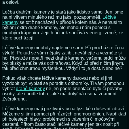
a osloví.
Léčba drahými kameny je stará jako lidstvo samo. Jen jsme
na ni vlivem minulého režimu jaksi pozapomněli.
Léčivé
kameny
se totiž nacházejí v přírodě kolem nás. A nemusí to
být ani extra drahé kameny, ale mohou nám pomoci s
mnohým trápením. Jejich účinek spočívá v energii země, ze
které pocházejí.
Léčivé kameny mnohdy najdeme i sami. Při procházce či na
výletě. Pokud se vám nějaký zalíbí, neváhejte a vezměte si
ho. Přestože nepatří mezi drahé kameny, vašemu srdci může
být blízký a může vás ochraňovat. Když už před ničím jiným,
tak před chmurnou myšlenkou. Vždyť i to je dost. Nebo ne?
Pokud však chcete léčivé kameny darovat nebo si jimi
vyzdobit byt, vyplatí se poradit s odborníky. Ti vám pomohou
vybrat
drahé kameny
ne jen podle orientace bytu či povahy
osoby, ale i podle toho, jaké má dotyčná osoba znamení
Zvěrokruhu.
Léčivé kameny mají pozitivní vliv na fyzické i duševní zdraví.
Můžeme si jimi pomoci při různých onemocněních. Například
při bolestech hlavy, problémech s trávením či močovými
cestami. Přitom často stačí léčivé kameny jen tak nosit při