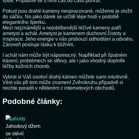
sobě. Případně se s nimi čas od času pohrát.
Pokud jsou drahé kameny neopracované, můžeme je vložit
do sáčku. No jako dárek se určitě lépe hodí v podobě
elegantního šperku.
Mezi nejznámější a nejoblíbenější léčivé kameny patří
ametyst a achát. Ametyst je kamenem duchovní čistoty a
inspirace. Jeho energie v nás probouzí odhodlání a odvahu.
Zároveň posiluje lásku k bližním.
I achát nám může být nápomocný. Například při špatném
trávení, problémech se střevy, ale i jako vhodný doplněk
léčby kožních chorob.
Vybrat si Váš osobní drahý kámen můžete sami intuitivně.
Vést vás při tom může znamení Zvěrokruhu případně si
nechte poradit v některém z internetových obchodů.
Podobné články:
Jahodový džem
se stévií