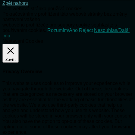
Zpět nahoru
Tato webová stránka používá cookies.
Pokračováním v prohlížení této webové stránky bez změny
nastavení vašeho
webového prohlížeče pro soubory cookie souhlasíte s
používáním cookies.
Rozumím/Ano
Reject
Nesouhlas/Další
info
Nastavení Cookies
Zavřít
Privacy Overview
This website uses cookies to improve your experience while
you navigate through the website. Out of these, the cookies
that are categorized as necessary are stored on your browser
as they are essential for the working of basic functionalities of
the website. We also use third-party cookies that help us
analyze and understand how you use this website. These
cookies will be stored in your browser only with your consent.
You also have the option to opt-out of these cookies. But
opting out of some of these cookies may affect your browsing
experience.