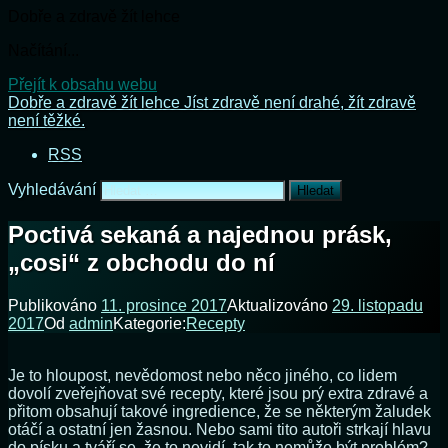
Dobře a zdravě žít lehce
Načítání...
Přejít k obsahu webu
Dobře a zdravě žít lehce
Jíst zdravě není drahé, žít zdravě
není těžké.
RSS
Vyhledávání
Poctivá sekaná a najednou prásk,
„cosi“ z obchodu do ní
Publikováno
11. prosince 2017
Aktualizováno
29. listopadu
2017
Od
admin
Kategorie:
Recepty
Je to hloupost, nevědomost nebo něco jiného, ​​co lidem
dovolí zveřejňovat své recepty, které jsou prý extra zdravé a
přitom obsahují takové ingredience, že se některým žaludek
otáčí a ostatní jen žasnou. Nebo sami tito autoři strkají hlavu
do písku a tváří se, že to nevidí, tak to nemůže být problém?