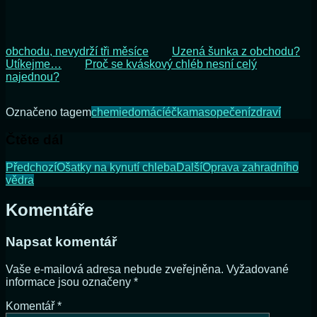
obchodu, nevydrží tři měsíce
Uzená šunka z obchodu?
Utíkejme…
Proč se kváskový chléb nesní celý
najednou?
Označeno tagem
chemie
domácí
éčka
maso
pečení
zdraví
Čtěte dál
Předchozí
Ošatky na kynutí chleba
Další
Oprava zahradního
vědra
Komentáře
Napsat komentář
Vaše e-mailová adresa nebude zveřejněna.
Vyžadované
informace jsou označeny
*
Komentář
*