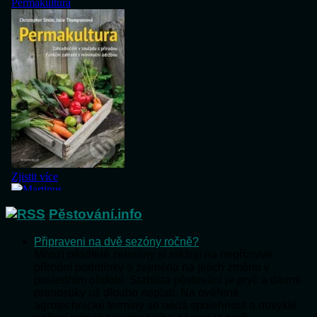
Pěstování.info
Připraveni na dvě sezóny ročně?
Mnozí pěstitelé zeleniny si stěžují na nepříznivé
přírodní podmínky a zejména na jejich změnu v
posledním období. Stabilita pěstování je pryč a dávné
pranostiky už dlouho neplatí. Na ověřené
agrotechnické termíny se nedá spolehnout a obvyklé