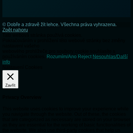
© Dobře a zdravě žít lehce. Všechna práva vyhrazena.
Zpět nahoru
Tato webová stránka používá cookies.
Pokračováním v prohlížení této webové stránky bez změny
nastavení vašeho
webového prohlížeče pro soubory cookie souhlasíte s
používáním cookies.
Rozumím/Ano
Reject
Nesouhlas/Další
info
Nastavení Cookies
Zavřít
Privacy Overview
This website uses cookies to improve your experience while
you navigate through the website. Out of these, the cookies
that are categorized as necessary are stored on your browser
as they are essential for the working of basic functionalities of
the website. We also use third-party cookies that help us