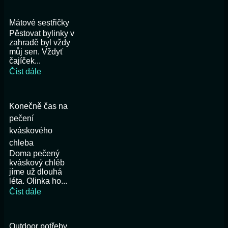
Mátové sestřičky
Pěstovat bylinky v
zahradě byl vždy
můj sen. Vždyť
čajíček...
Číst dále
Konečně čas na
pečení
kváskového
chleba
Doma pečený
kváskový chléb
jíme už dlouhá
léta. Olinka ho...
Číst dále
Outdoor potřeby,