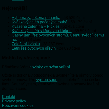
Nejčtenější
Výborná zapečená pohanka
- 58 529 čtení
Kváskový chléb pečený v troubě
- 58 179 čtení
Kvašená zelenina – Pickles
- 52 451 čtení
Kváskový chléb s křupavou kůrkou
- 35 598 čtení
Časný jarní řez ovocných stromů. Čemu svědčí, čemu
ne.
- 31 118 čtení
Založení kvásku
- 28 237 čtení
Letní řez ovocných dřevin
- 24 898 čtení
Mohlo by vás zajímat:
Přinášíme Vám
novinky ze světa vaření
Užijte si dokonalý odpočinek a uvolnění těla přímo v pohodlí
svého domova. Pro
výrobu saun
se spolehněte na českou
firmu SaunaSystem, která vám navrhne a postaví ideální
domácí saunu.
Kontakt
Privacy policy
Používání cookies