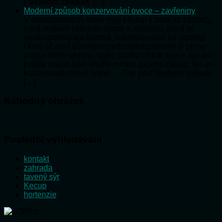
Pěstování zeleniny […]
Moderní způsob konzervování ovoce – zavřeniny
V domácnostech, které mají přístup k plodům zahrady,
bývá zvykem všechno ovoce a zeleninu, která se
nezkonzumovala čerstvá, zakonzervovat na později.
Dnes už není důvodem nedostatek potravin či přímo
ovoce mimo sezóny, spíše snaha získat ovoce domácí
kvality anebo také ušetřit peníze za jeho nákup. No ani
konzervování není úplně … The post Moderní způsob
[…]
Náhodný obrázek
Poslední vyhledávání
kontakt
zahrada
tavený sýr
Kecup
hortenzie