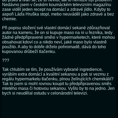
Nedávno jsem v českém koumáckém televizním magazínu
zase viděl jeden recept na domácí a zdravé jídlo. Kdyby to
aspoň Láďa Hruška stopl, mebo neuváděl jako zdravé a bez
chemie.
Při popisu složení své vlastní domácí sekané zdůrazňoval
autor na kameru, že on si kupuje maso na ni u řezníka, tedy
žádné předpřipravené směsi v hypermarketech, které mohou
obsahovat kdoví co a nikdo neví, jaké maso bylo vlastně
použito. A aby to dobře drželo pohromadě, dává do toho
kupovanou drůbeží tlačenku.
???
Tak chlubím se tím, že používám vybrané ingredience,
vyrábím extra domácí a kvalitní sekanou a pak si vezmu z
regálu hypermarketu tlačenku, plnou želírujících chemikálií?
Tak to jsem si mohl rovnou koupit tu předpřipravenou směs
mletého masa či hotovou sekanou. Vyšlo by to na jedno. Jen
bych si neudělal ostudu v celonárodní televizi.