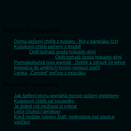
Nejnovější komentáře
Doma pečený chléb z kvásku - Byt v paneláku (cz)
:
Kváskový chléb pečený v troubě
admin
:
Opět bohatá úroda hokaido dýní
Emilie Vošlajerová
:
Opět bohatá úroda hokaido dýní
Permakulturisti jsou egoisté - Dobře a zdravě žít lehce
:
Investice do umělých hnojiv nemusí stačit
Lenka
:
„Čerstvé“ pečivo z mrazáku
Nejnovější příspěvky
Jak šetření plynu pomáhá rozvoji solární elektrárny
Kváskový chléb od sousedky
Je dobré mít možnost si vybrat
Lečo chutná i pejskovi
Když nedáte (slepici žrát), nedostane (od slepice
vajíčko)