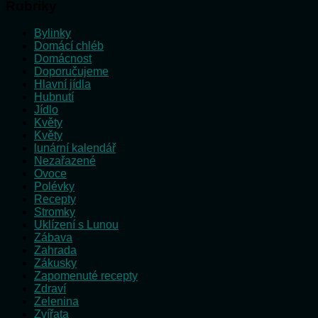
Rubriky
Bylinky
Domácí chléb
Domácnost
Doporučujeme
Hlavní jídla
Hubnutí
Jídlo
Květy
Květy
lunární kalendář
Nezařazené
Ovoce
Polévky
Recepty
Stromky
Uklízení s Lunou
Zábava
Zahrada
Zákusky
Zapomenuté recepty
Zdraví
Zelenina
Zvířata