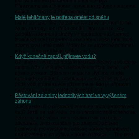
počasí mírného podnebního pásma je pryč.
Předznamenává to konec obvyklého způsobu práce na
našich … The post Připraveni na […]
Malé jehličnany je potřeba omést od sněhu
I když se často říká, že zahrada v zimě spí, není to tak,
že do zahrady není třeba chodit. Jsou situace, kdy
zahrada a zejména stromy v ní potřebují naši pomoc.
Například když napadne více sněhu a naše jehličnaté
stromy jsou ještě malé. Mohly by se zbytečně polámat. I
když … The post Malé jehličnany […]
Když konečně zaprší, přijmete vodu?
Už jsme si zvykli, že podzim je u nás deštivý a všude je
mokro. A že v létě bývá dešťových srážek méně, než
bývalo zvykem. Stížnosti na sucho slyšíme všude,
nejen od zemědělců, odvolávajíc se na deficit vláhy v
půdě vůči průměru. Ale přiznejme si, kdo je připraven
na dobu, … The post Když konečně […]
Pěstování zeleniny jednotlivých tratí ve vyvýšeném
záhonu
Slyšely jste už o pěstování zeleniny podle jednotlivých
tratí? Jestli ne, tak vězte, že to nemá nic společného se
železnicí a už vůbec ne s nějakou tratí pro běžce-
závodníky. Je to označení pro zastaralý způsob
pěstování, prý využívající odlišné nároky jednotlivých
druhů zeleniny na výživu v půdě. A jaký to … The post