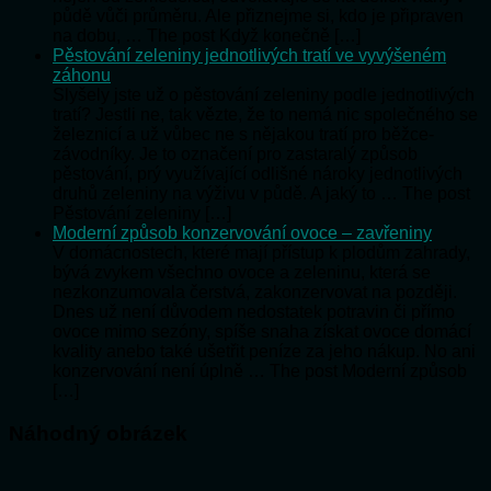
půdě vůči průměru. Ale přiznejme si, kdo je připraven
na dobu, … The post Když konečně […]
Pěstování zeleniny jednotlivých tratí ve vyvýšeném
záhonu
Slyšely jste už o pěstování zeleniny podle jednotlivých
tratí? Jestli ne, tak vězte, že to nemá nic společného se
železnicí a už vůbec ne s nějakou tratí pro běžce-
závodníky. Je to označení pro zastaralý způsob
pěstování, prý využívající odlišné nároky jednotlivých
druhů zeleniny na výživu v půdě. A jaký to … The post
Pěstování zeleniny […]
Moderní způsob konzervování ovoce – zavřeniny
V domácnostech, které mají přístup k plodům zahrady,
bývá zvykem všechno ovoce a zeleninu, která se
nezkonzumovala čerstvá, zakonzervovat na později.
Dnes už není důvodem nedostatek potravin či přímo
ovoce mimo sezóny, spíše snaha získat ovoce domácí
kvality anebo také ušetřit peníze za jeho nákup. No ani
konzervování není úplně … The post Moderní způsob
[…]
Náhodný obrázek