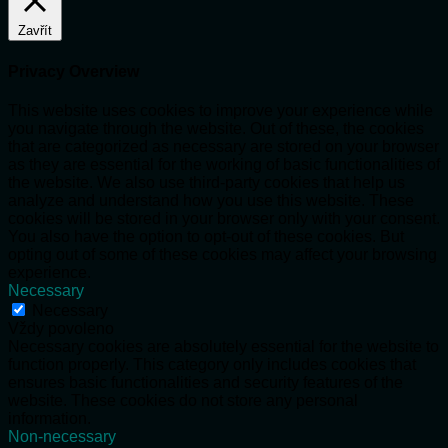
Zavřít
Privacy Overview
This website uses cookies to improve your experience while
you navigate through the website. Out of these, the cookies
that are categorized as necessary are stored on your browser
as they are essential for the working of basic functionalities of
the website. We also use third-party cookies that help us
analyze and understand how you use this website. These
cookies will be stored in your browser only with your consent.
You also have the option to opt-out of these cookies. But
opting out of some of these cookies may affect your browsing
experience.
Necessary
Necessary
Vždy povoleno
Necessary cookies are absolutely essential for the website to
function properly. This category only includes cookies that
ensures basic functionalities and security features of the
website. These cookies do not store any personal
information.
Non-necessary