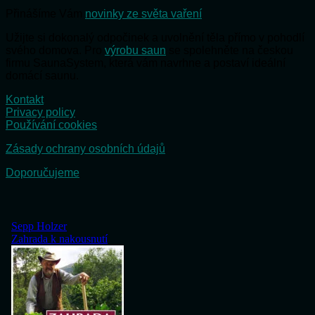
Přinášíme Vám
novinky ze světa vaření
Užijte si dokonalý odpočinek a uvolnění těla přímo v pohodlí
svého domova. Pro
výrobu saun
se spolehněte na českou
firmu SaunaSystem, která vám navrhne a postaví ideální
domácí saunu.
Kontakt
Privacy policy
Používání cookies
Zásady ochrany osobních údajů
Doporučujeme