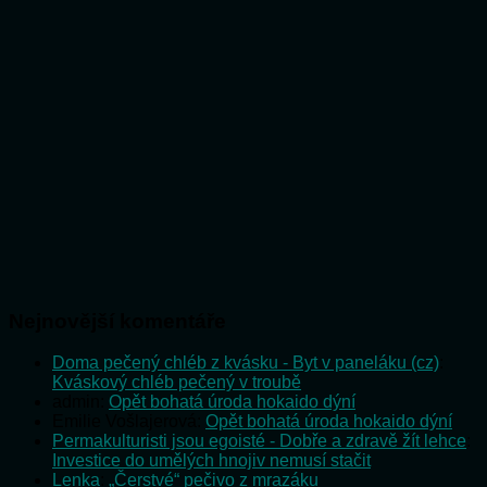
Nejnovější komentáře
Doma pečený chléb z kvásku - Byt v paneláku (cz)
:
Kváskový chléb pečený v troubě
admin
:
Opět bohatá úroda hokaido dýní
Emilie Vošlajerová
:
Opět bohatá úroda hokaido dýní
Permakulturisti jsou egoisté - Dobře a zdravě žít lehce
:
Investice do umělých hnojiv nemusí stačit
Lenka
:
„Čerstvé“ pečivo z mrazáku