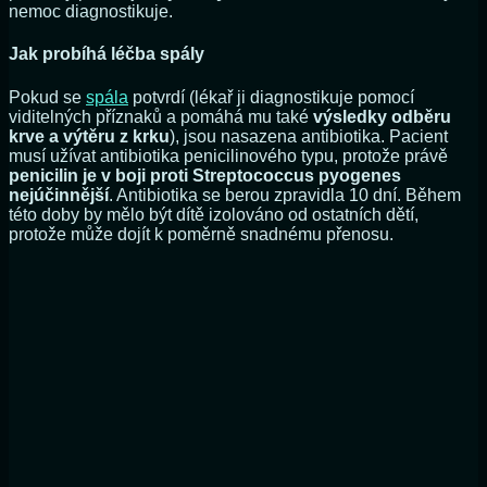
nemoc diagnostikuje.
Jak probíhá léčba spály
Pokud se
spála
potvrdí (lékař ji diagnostikuje pomocí
viditelných příznaků a pomáhá mu také
výsledky odběru
krve a výtěru z krku
), jsou nasazena antibiotika. Pacient
musí užívat antibiotika penicilinového typu, protože právě
penicilin je v boji proti Streptococcus pyogenes
nejúčinnější
. Antibiotika se berou zpravidla 10 dní. Během
této doby by mělo být dítě izolováno od ostatních dětí,
protože může dojít k poměrně snadnému přenosu.