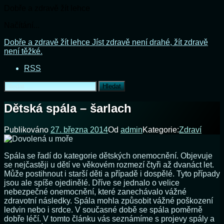
Dobře a zdravě žít lehce
Načítání...
Přejít
Dobře a zdravě žít lehce
Jíst zdravě není drahé, žít zdravě
k
není těžké.
obsahu
RSS
webu
Vyhledávání
Dětská spála – šarlach
Publikováno
27. března 2014
Od
admin
Kategorie:
Zdraví
Spála se řadí do kategorie dětských onemocnění. Objevuje
se nejčastěji u dětí ve věkovém rozmezí čtyři až dvanáct let.
Může postihnout i starší děti a případě i dospělé. Tyto případy
jsou ale spíše ojedinělé. Dříve se jednalo o velice
nebezpečné onemocnění, které zanechávalo vážné
zdravotní následky. Spála mohla způsobit vážné poškození
ledvin nebo i srdce. V současné době se spála poměrně
dobře léčí. V tomto článku vás seznámíme s projevy spály a