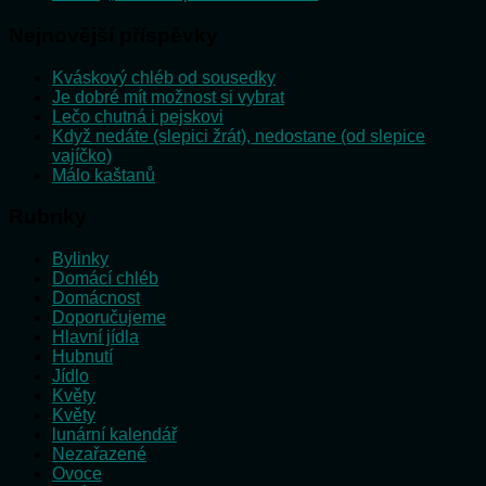
Nejnovější příspěvky
Kváskový chléb od sousedky
Je dobré mít možnost si vybrat
Lečo chutná i pejskovi
Když nedáte (slepici žrát), nedostane (od slepice
vajíčko)
Málo kaštanů
Rubriky
Bylinky
Domácí chléb
Domácnost
Doporučujeme
Hlavní jídla
Hubnutí
Jídlo
Květy
Květy
lunární kalendář
Nezařazené
Ovoce