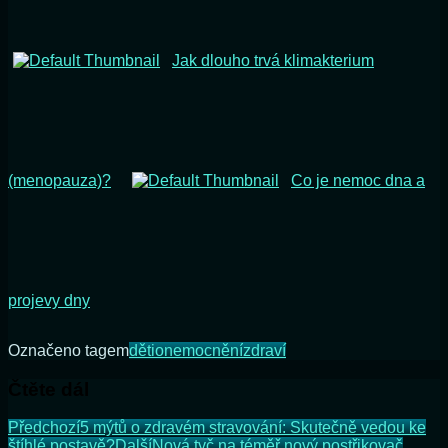
Jak dlouho trvá klimakterium
(menopauza)?
Co je nemoc dna a
projevy dny
Označeno tagem
děti
onemocnění
zdraví
Čtěte dál
Předchozí
5 mýtů o zdravém stravování: Skutečně vedou ke
štíhlé postavě?
Další
Nová tyč na téměř nový postřikovač