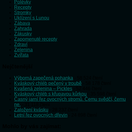
Polévky
Recepty
Stromky
Uklízení s Lunou
Zábava
Zahrada
Zákusky
Zapomenuté recepty
Zdraví
Zelenina
Zvířata
Nejčtenější
Výborná zapečená pohanka
- 58 524 čtení
Kváskový chléb pečený v troubě
- 58 178 čtení
Kvašená zelenina – Pickles
- 52 446 čtení
Kváskový chléb s křupavou kůrkou
- 35 598 čtení
Časný jarní řez ovocných stromů. Čemu svědčí, čemu
ne.
- 31 118 čtení
Založení kvásku
- 28 237 čtení
Letní řez ovocných dřevin
- 24 898 čtení
Mohlo by vás zajímat: