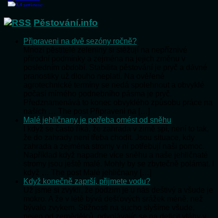
Pěstování.info
Připraveni na dvě sezóny ročně?
Mnozí pěstitelé zeleniny si stěžují na nepříznivé
přírodní podmínky a zejména na jejich změnu v
posledním období. Stabilita pěstování je pryč a dávné
pranostiky už dlouho neplatí. Na ověřené
agrotechnické termíny se nedá spolehnout a obvyklé
počasí mírného podnebního pásma je pryč.
Předznamenává to konec obvyklého způsobu práce na
našich … The post Připraveni na […]
Malé jehličnany je potřeba omést od sněhu
I když se často říká, že zahrada v zimě spí, není to tak,
že do zahrady není třeba chodit. Jsou situace, kdy
zahrada a zejména stromy v ní potřebují naši pomoc.
Například když napadne více sněhu a naše jehličnaté
stromy jsou ještě malé. Mohly by se zbytečně polámat. I
když … The post Malé jehličnany […]
Když konečně zaprší, přijmete vodu?
Už jsme si zvykli, že podzim je u nás deštivý a všude je
mokro. A že v létě bývá dešťových srážek méně, než
bývalo zvykem. Stížnosti na sucho slyšíme všude,
nejen od zemědělců, odvolávajíc se na deficit vláhy v