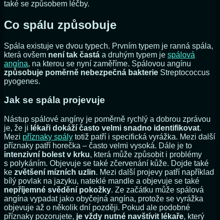
také se způsobem léčby.
Co spálu způsobuje
Spála existuje ve dvou typech. Prvním typem je ranná spála,
která ovšem
není tak častá
a druhým typem je
spálová
angína
, na kterou se nyní zaměříme. Spálovou angínu
způsobuje poměrně nebezpečná bakterie
Streptococcus
pyogenes.
Jak se spála projevuje
Nástup spálové angíny je poměrně rychlý a dobrou zprávou
je, že ji
lékaři dokáží často velmi snadno identifikovat
.
Mezi
příznaky spály
totiž patří i specifická vyrážka. Mezi další
příznaky patří horečka – často velmi vysoká. Dále je to
intenzivní bolest v krku
, která může způsobit i problémy
s polykáním. Objevuje se také zčervenání kůže. Dojde také
ke
zvětšení mízních uzlin
. Mezi další projevy patří například
bílý povlak na jazyku, nateklé mandle a objevuje se také
nepříjemné svědění pokožky
. Ze začátku může spálová
angína vypadat jako obyčejná angína, protože se vyrážka
objevuje až o několik dní později. Pokud ale podobné
příznaky pozorujete,
je vždy nutné navštívit lékaře
, který