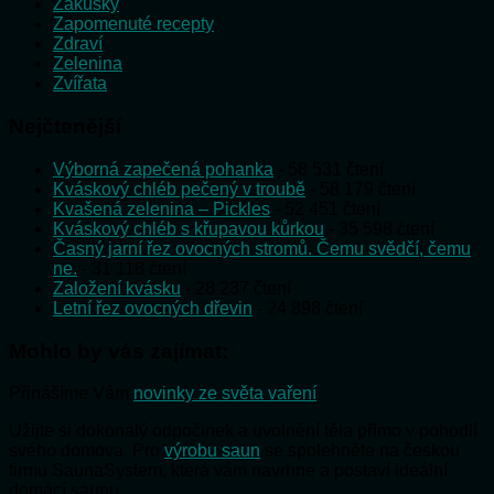
Zákusky
Zapomenuté recepty
Zdraví
Zelenina
Zvířata
Nejčtenější
Výborná zapečená pohanka
- 58 531 čtení
Kváskový chléb pečený v troubě
- 58 179 čtení
Kvašená zelenina – Pickles
- 52 451 čtení
Kváskový chléb s křupavou kůrkou
- 35 598 čtení
Časný jarní řez ovocných stromů. Čemu svědčí, čemu
ne.
- 31 118 čtení
Založení kvásku
- 28 237 čtení
Letní řez ovocných dřevin
- 24 898 čtení
Mohlo by vás zajímat:
Přinášíme Vám
novinky ze světa vaření
Užijte si dokonalý odpočinek a uvolnění těla přímo v pohodlí
svého domova. Pro
výrobu saun
se spolehněte na českou
firmu SaunaSystem, která vám navrhne a postaví ideální
domácí saunu.