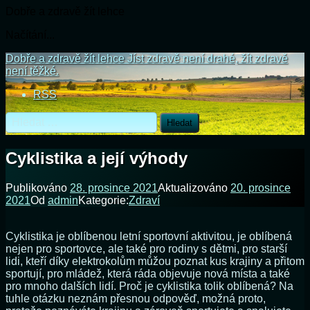
Dobře a zdravě žít lehce
Načítání...
Přejít
Dobře a zdravě žít lehce
Jíst zdravě není drahé, žít zdravě
k
není těžké.
obsahu
RSS
webu
Vyhledávání
Cyklistika a její výhody
Publikováno
28. prosince 2021
Aktualizováno
20. prosince
2021
Od
admin
Kategorie:
Zdraví
Cyklistika je oblíbenou letní sportovní aktivitou, je oblíbená
nejen pro sportovce, ale také pro rodiny s dětmi, pro starší
lidi, kteří díky elektrokolům můžou poznat kus krajiny a přitom
sportují, pro mládež, která ráda objevuje nová místa a také
pro mnoho dalších lidí. Proč je cyklistika tolik oblíbená? Na
tuhle otázku neznám přesnou odpověď, možná proto,