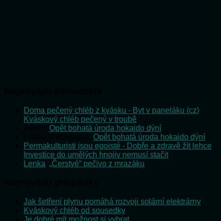
Nejnovější komentáře
Doma pečený chléb z kvásku - Byt v paneláku (cz)
:
Kváskový chléb pečený v troubě
admin
:
Opět bohatá úroda hokaido dýní
Emilie Vošlajerová
:
Opět bohatá úroda hokaido dýní
Permakulturisti jsou egoisté - Dobře a zdravě žít lehce
:
Investice do umělých hnojiv nemusí stačit
Lenka
:
„Čerstvé“ pečivo z mrazáku
Nejnovější příspěvky
Jak šetření plynu pomáhá rozvoji solární elektrárny
Kváskový chléb od sousedky
Je dobré mít možnost si vybrat