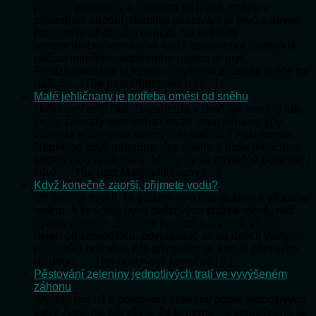
přírodní podmínky a zejména na jejich změnu v
posledním období. Stabilita pěstování je pryč a dávné
pranostiky už dlouho neplatí. Na ověřené
agrotechnické termíny se nedá spolehnout a obvyklé
počasí mírného podnebního pásma je pryč.
Předznamenává to konec obvyklého způsobu práce na
našich … The post Připraveni na […]
Malé jehličnany je potřeba omést od sněhu
I když se často říká, že zahrada v zimě spí, není to tak,
že do zahrady není třeba chodit. Jsou situace, kdy
zahrada a zejména stromy v ní potřebují naši pomoc.
Například když napadne více sněhu a naše jehličnaté
stromy jsou ještě malé. Mohly by se zbytečně polámat. I
když … The post Malé jehličnany […]
Když konečně zaprší, přijmete vodu?
Už jsme si zvykli, že podzim je u nás deštivý a všude je
mokro. A že v létě bývá dešťových srážek méně, než
bývalo zvykem. Stížnosti na sucho slyšíme všude,
nejen od zemědělců, odvolávajíc se na deficit vláhy v
půdě vůči průměru. Ale přiznejme si, kdo je připraven
na dobu, … The post Když konečně […]
Pěstování zeleniny jednotlivých tratí ve vyvýšeném
záhonu
Slyšely jste už o pěstování zeleniny podle jednotlivých
tratí? Jestli ne, tak vězte, že to nemá nic společného se