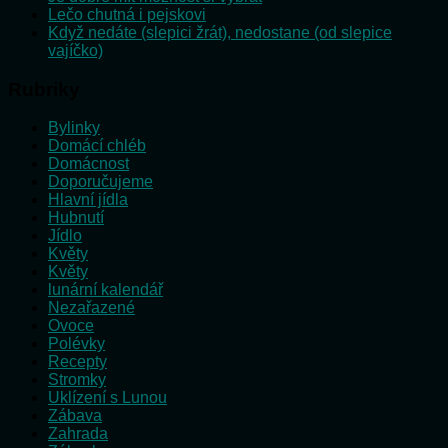
Lečo chutná i pejskovi
Když nedáte (slepici žrát), nedostane (od slepice
vajíčko)
Rubriky
Bylinky
Domácí chléb
Domácnost
Doporučujeme
Hlavní jídla
Hubnutí
Jídlo
Květy
Květy
lunární kalendář
Nezařazené
Ovoce
Polévky
Recepty
Stromky
Uklízení s Lunou
Zábava
Zahrada