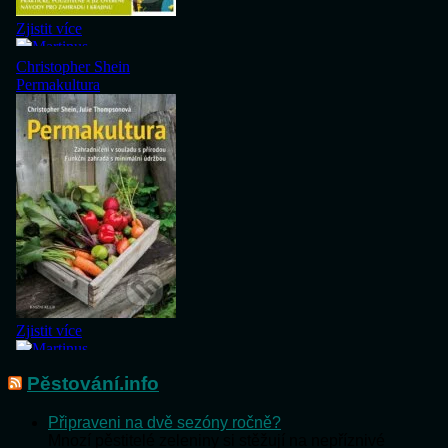
Pěstování.info
Připraveni na dvě sezóny ročně?
Mnozí pěstitelé zeleniny si stěžují na nepříznivé