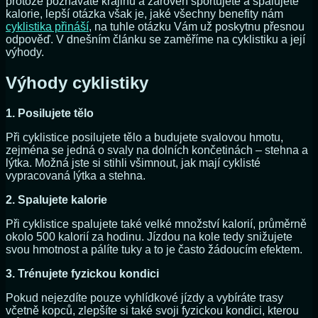
protože poznáváte krajinu a zároveň sportujete a spalujete
kalorie, lepší otázka však je, jaké všechny benefity nám
cyklistika přináší
, na tuhle otázku Vám už poskytnu přesnou
odpověď. V dnešním článku se zaměříme na cyklistiku a její
výhody.
Výhody cyklistiky
1. Posilujete tělo
Při cyklistice posilujete tělo a budujete svalovou hmotu,
zejména se jedná o svaly na dolních končetinách – stehna a
lýtka. Možná jste si stihli všimnout, jak mají cyklisté
vypracovaná lýtka a stehna.
2. Spalujete kalorie
Při cyklistice spalujete také velké množství kalorií, průměrně
okolo 500 kalorií za hodinu. Jízdou na kole tedy snižujete
svou hmotnost a pálíte tuky a to je často žádoucím efektem.
3. Trénujete fyzickou kondici
Pokud nejezdíte pouze vyhlídkové jízdy a vybíráte trasy
včetně kopců, zlepšíte si také svoji fyzickou kondici, kterou