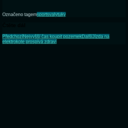
Označeno tagem
sport
svaly
tuky
Čtěte dál
Předchozí
Nejvyšší čas koupit pozemek
Další
Jízda na
elektrokole prospívá zdraví