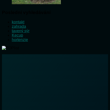
Poslední vyhledávání
kontakt
zahrada
tavený sýr
Kecup
hortenzie