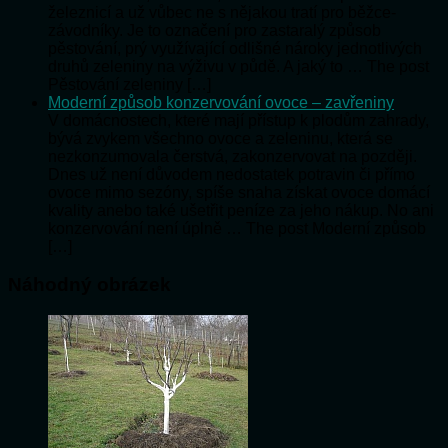
železnicí a už vůbec ne s nějakou tratí pro běžce-
závodníky. Je to označení pro zastaralý způsob
pěstování, prý využívající odlišné nároky jednotlivých
druhů zeleniny na výživu v půdě. A jaký to … The post
Pěstování zeleniny […]
Moderní způsob konzervování ovoce – zavřeniny
V domácnostech, které mají přístup k plodům zahrady,
bývá zvykem všechno ovoce a zeleninu, která se
nezkonzumovala čerstvá, zakonzervovat na později.
Dnes už není důvodem nedostatek potravin či přímo
ovoce mimo sezóny, spíše snaha získat ovoce domácí
kvality anebo také ušetřit peníze za jeho nákup. No ani
konzervování není úplně … The post Moderní způsob
[…]
Náhodný obrázek