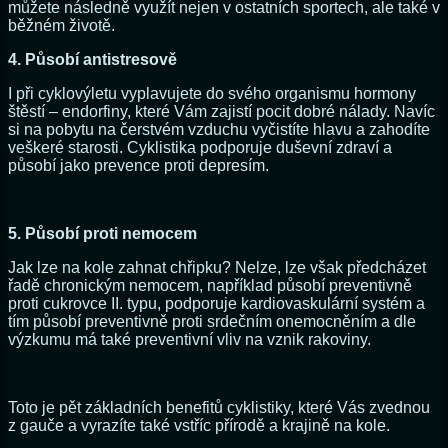
můžete následně využít nejen v ostatních sportech, ale také v
běžném životě.
4. Působí antistresově
I při cyklovýletu vyplavujete do svého organismu hormony
štěstí – endorfiny, které Vám zajistí pocit dobré nálady. Navíc
si na pobytu na čerstvém vzduchu vyčistíte hlavu a zahodíte
veškeré starosti. Cyklistika podporuje duševní zdraví a
působí jako prevence proti depresím.
5. Působí proti nemocem
Jak lze na kole zahnat chřipku? Nelze, lze však předcházet
řadě chronickým nemocem, například působí preventivně
proti cukrovce II. typu, podporuje kardiovaskulární systém a
tím působí preventivně proti srdečním onemocněním a dle
výzkumu má také preventivní vliv na vznik rakoviny.
Toto je pět základních benefitů cyklistiky, které Vás zvednou
z gauče a vyrazíte také vstříc přírodě a krajině na kole.