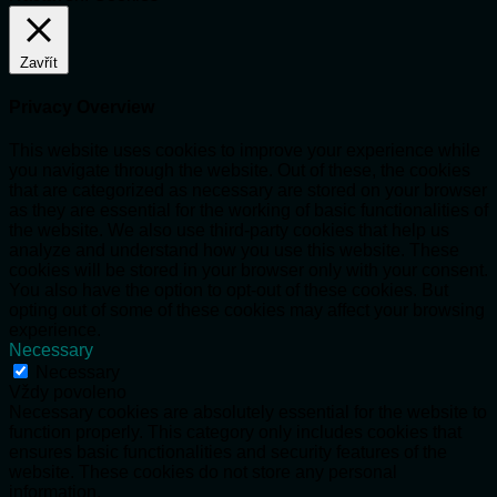
Zavřít
Privacy Overview
This website uses cookies to improve your experience while
you navigate through the website. Out of these, the cookies
that are categorized as necessary are stored on your browser
as they are essential for the working of basic functionalities of
the website. We also use third-party cookies that help us
analyze and understand how you use this website. These
cookies will be stored in your browser only with your consent.
You also have the option to opt-out of these cookies. But
opting out of some of these cookies may affect your browsing
experience.
Necessary
Necessary
Vždy povoleno
Necessary cookies are absolutely essential for the website to
function properly. This category only includes cookies that
ensures basic functionalities and security features of the
website. These cookies do not store any personal
information.