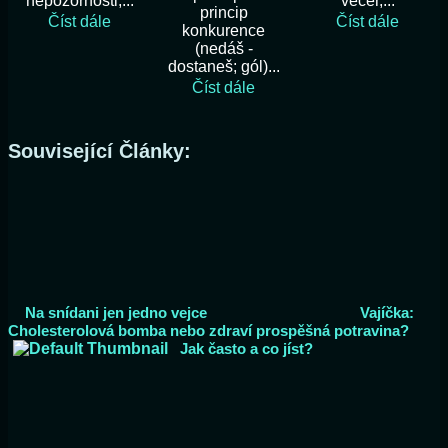
nepozornosti,...
večer,...
princip
Číst dále
Číst dále
konkurence
(nedáš -
dostaneš; gól)...
Číst dále
Související Články:
Na snídani jen jedno vejce
Vajíčka:
Cholesterolová bomba nebo zdraví prospěšná potravina?
Jak často a co jíst?