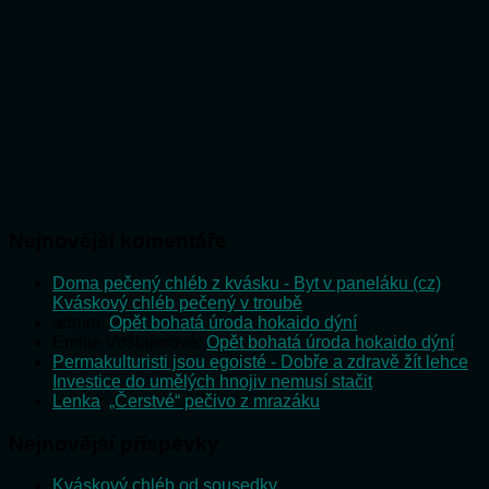
Nejnovější komentáře
Doma pečený chléb z kvásku - Byt v paneláku (cz)
:
Kváskový chléb pečený v troubě
admin
:
Opět bohatá úroda hokaido dýní
Emilie Vošlajerová
:
Opět bohatá úroda hokaido dýní
Permakulturisti jsou egoisté - Dobře a zdravě žít lehce
:
Investice do umělých hnojiv nemusí stačit
Lenka
:
„Čerstvé“ pečivo z mrazáku
Nejnovější příspěvky
Kváskový chléb od sousedky