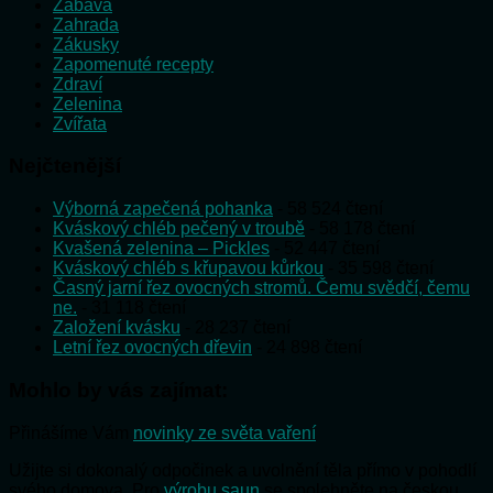
Zábava
Zahrada
Zákusky
Zapomenuté recepty
Zdraví
Zelenina
Zvířata
Nejčtenější
Výborná zapečená pohanka
- 58 524 čtení
Kváskový chléb pečený v troubě
- 58 178 čtení
Kvašená zelenina – Pickles
- 52 447 čtení
Kváskový chléb s křupavou kůrkou
- 35 598 čtení
Časný jarní řez ovocných stromů. Čemu svědčí, čemu
ne.
- 31 118 čtení
Založení kvásku
- 28 237 čtení
Letní řez ovocných dřevin
- 24 898 čtení
Mohlo by vás zajímat:
Přinášíme Vám
novinky ze světa vaření
Užijte si dokonalý odpočinek a uvolnění těla přímo v pohodlí
svého domova. Pro
výrobu saun
se spolehněte na českou