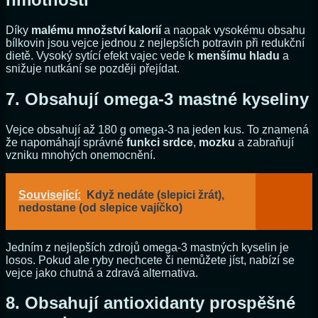
Díky
malému množství kalorií
a naopak vysokému obsahu
bílkovin jsou vejce jednou z nejlepších potravin při redukční
dietě. Vysoký sytící efekt vajec vede k
menšímu hladu
a
snižuje nutkání se později přejídat.
7. Obsahují omega-3 mastné kyseliny
Vejce obsahují až 180 g omega-3 na jeden kus. To znamená
že napomáhají správné
funkci
srdce
,
mozku
a zabraňují
vzniku mnohých onemocnění.
Související:
Když nedáte (slepici žrát),
nedostane (od slepice vajíčko)
Jedním z nejlepších zdrojů omega-3 mastných kyselin je
losos. Pokud ale ryby nechcete či nemůžete jíst, nabízí se
vejce jako chutná a zdravá alternativa.
8. Obsahují antioxidanty prospěšné