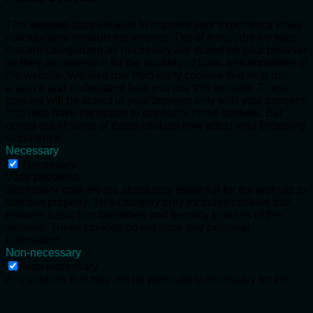
This website uses cookies to improve your experience while
you navigate through the website. Out of these, the cookies
that are categorized as necessary are stored on your browser
as they are essential for the working of basic functionalities of
the website. We also use third-party cookies that help us
analyze and understand how you use this website. These
cookies will be stored in your browser only with your consent.
You also have the option to opt-out of these cookies. But
opting out of some of these cookies may affect your browsing
experience.
Necessary
Necessary
Vždy povoleno
Necessary cookies are absolutely essential for the website to
function properly. This category only includes cookies that
ensures basic functionalities and security features of the
website. These cookies do not store any personal
information.
Non-necessary
Non-necessary
Any cookies that may not be particularly necessary for the
website to function and is used specifically to collect user
personal data via analytics, ads, other embedded contents