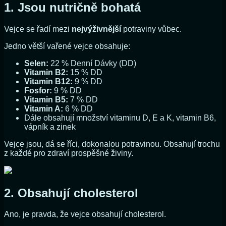
1. Jsou nutričně bohatá
Vejce se řadí mezi
nejvýživnější
potraviny vůbec.
Jedno větší vařené vejce obsahuje:
Selen:
22 % Denní Dávky (DD)
Vitamin B2:
15 % DD
Vitamin B12:
9 % DD
Fosfor:
9 % DD
Vitamin B5:
7 % DD
Vitamin A:
6 % DD
Dále obsahují množství vitaminu D, E a K, vitamin B6,
vápník a zinek
Vejce jsou, dá se říci, dokonalou potravinou. Obsahují trochu
z každé pro zdraví prospěšné živiny.
2. Obsahují cholesterol
Ano, je pravda, že vejce obsahují cholesterol.