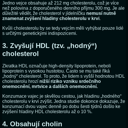
Jedno vejce obsahuje až 212 mg cholesterolu, což je více
než polovina z doporučeného denního příjmu 300 mg. Je ale
důležité vědět, že cholesterol v jídelníčku
nemusí nutně
znamenat zvýšení hladiny cholesterolu v krvi
.
Kvůli cholesterolu by se tedy vejcím měli vyhýbat pouze lidé
s určitými genetickými indispozicemi.
3. Zvyšují HDL (tzv. „hodný“)
cholesterol
Zkratka HDL označuje high-density lipoprotein, neboli
lipoprotein s vysokou hustotou. Často se mu také říká
„hodný“ cholesterol. To proto, že lidem s vyšší hodnotou HDL
cholesterolu hrozí
nižší riziko vzniku srdečního
onemocnění, mrtvice a dalších onemocnění.
Konzumace vajec je skvělou cestou, jak hladinu „hodného“
cholesterolu v krvi zvýšit. Jedna studie dokonce dokazuje, že
konzumací dvou vajec denně po dobu šesti týdnů došlo ke
zvýšení hladiny HDL cholesterolu až o 10 %.
4. Obsahují cholin