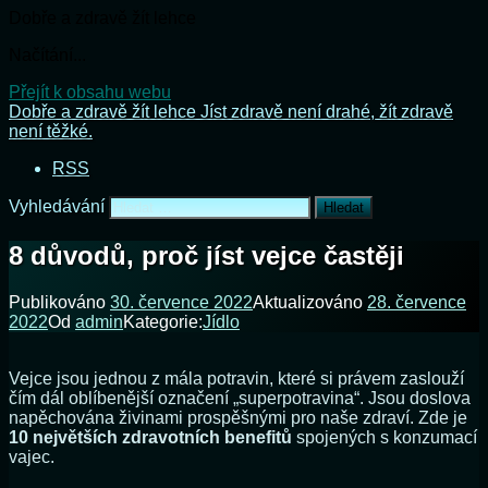
Dobře a zdravě žít lehce
Načítání...
Přejít k obsahu webu
Dobře a zdravě žít lehce
Jíst zdravě není drahé, žít zdravě
není těžké.
RSS
Vyhledávání
8 důvodů, proč jíst vejce častěji
Publikováno
30. července 2022
Aktualizováno
28. července
2022
Od
admin
Kategorie:
Jídlo
Vejce jsou jednou z mála potravin, které si právem zaslouží
čím dál oblíbenější označení „superpotravina“. Jsou doslova
napěchována živinami prospěšnými pro naše zdraví. Zde je
10 největších zdravotních benefitů
spojených s konzumací
vajec.