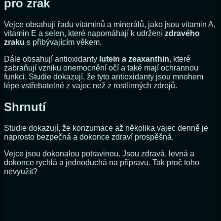
pro zrak
Vejce obsahují řadu vitaminů a minerálů, jako jsou vitamin A,
vitamin E a selen, které napomáhají k udržení
zdravého
zraku
s přibývajícím věkem.
Dále obsahují antioxidanty
lutein a zeaxanthin
, které
zabraňují vzniku onemocnění očí a také mají ochrannou
funkci. Studie dokazují, že tyto antioxidanty jsou mnohem
lépe vstřebatelné z vajec než z rostlinných zdrojů.
Shrnutí
Studie dokazují, že konzumace až několika vajec denně je
naprosto bezpečná a dokonce zdraví prospěšná.
Vejce jsou dokonalou potravinou. Jsou zdravá, levná a
dokonce rychlá a jednoduchá na přípravu. Tak proč toho
nevyužít?