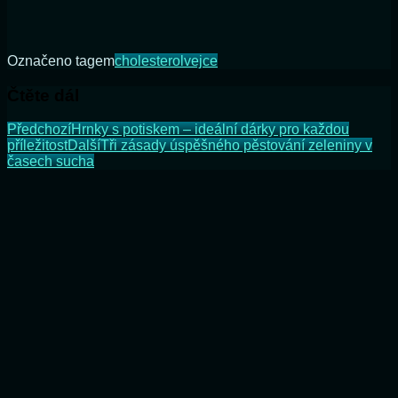
Označeno tagem
cholesterol
vejce
Čtěte dál
Předchozí
Hrnky s potiskem – ideální dárky pro každou
příležitost
Další
Tři zásady úspěšného pěstování zeleniny v
časech sucha