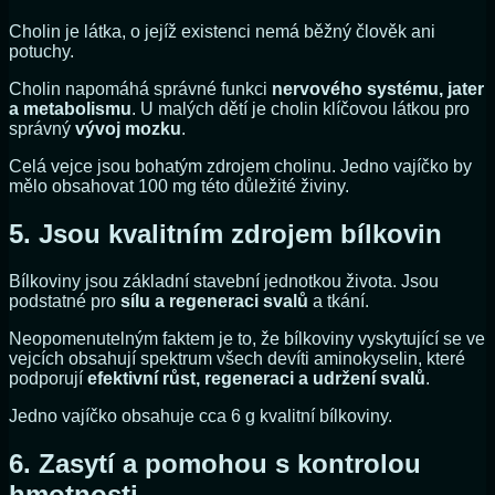
Cholin je látka, o jejíž existenci nemá běžný člověk ani
potuchy.
Cholin napomáhá správné funkci
nervového systému, jater
a metabolismu
. U malých dětí je cholin klíčovou látkou pro
správný
vývoj mozku
.
Celá vejce jsou bohatým zdrojem cholinu. Jedno vajíčko by
mělo obsahovat 100 mg této důležité živiny.
5. Jsou kvalitním zdrojem bílkovin
Bílkoviny jsou základní stavební jednotkou života. Jsou
podstatné pro
sílu a regeneraci svalů
a tkání.
Neopomenutelným faktem je to, že bílkoviny vyskytující se ve
vejcích obsahují spektrum všech devíti aminokyselin, které
podporují
efektivní růst, regeneraci a udržení svalů
.
Jedno vajíčko obsahuje cca 6 g kvalitní bílkoviny.
6. Zasytí a pomohou s kontrolou
hmotnosti