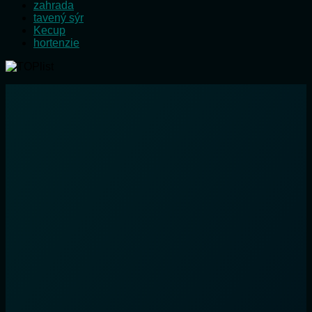
zahrada
tavený sýr
Kecup
hortenzie