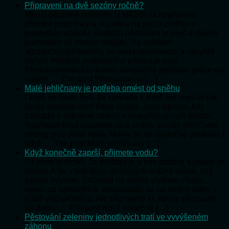
Připraveni na dvě sezóny ročně?
Mnozí pěstitelé zeleniny si stěžují na nepříznivé
přírodní podmínky a zejména na jejich změnu v
posledním období. Stabilita pěstování je pryč a dávné
pranostiky už dlouho neplatí. Na ověřené
agrotechnické termíny se nedá spolehnout a obvyklé
počasí mírného podnebního pásma je pryč.
Předznamenává to konec obvyklého způsobu práce na
našich … The post Připraveni na […]
Malé jehličnany je potřeba omést od sněhu
I když se často říká, že zahrada v zimě spí, není to tak,
že do zahrady není třeba chodit. Jsou situace, kdy
zahrada a zejména stromy v ní potřebují naši pomoc.
Například když napadne více sněhu a naše jehličnaté
stromy jsou ještě malé. Mohly by se zbytečně polámat. I
když … The post Malé jehličnany […]
Když konečně zaprší, přijmete vodu?
Už jsme si zvykli, že podzim je u nás deštivý a všude je
mokro. A že v létě bývá dešťových srážek méně, než
bývalo zvykem. Stížnosti na sucho slyšíme všude,
nejen od zemědělců, odvolávajíc se na deficit vláhy v
půdě vůči průměru. Ale přiznejme si, kdo je připraven
na dobu, … The post Když konečně […]
Pěstování zeleniny jednotlivých tratí ve vyvýšeném
záhonu