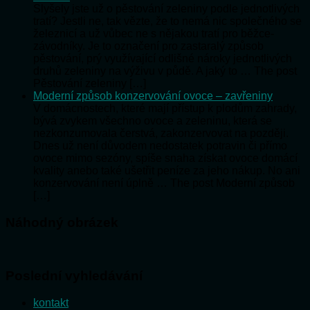
Slyšely jste už o pěstování zeleniny podle jednotlivých
tratí? Jestli ne, tak vězte, že to nemá nic společného se
železnicí a už vůbec ne s nějakou tratí pro běžce-
závodníky. Je to označení pro zastaralý způsob
pěstování, prý využívající odlišné nároky jednotlivých
druhů zeleniny na výživu v půdě. A jaký to … The post
Pěstování zeleniny […]
Moderní způsob konzervování ovoce – zavřeniny
V domácnostech, které mají přístup k plodům zahrady,
bývá zvykem všechno ovoce a zeleninu, která se
nezkonzumovala čerstvá, zakonzervovat na později.
Dnes už není důvodem nedostatek potravin či přímo
ovoce mimo sezóny, spíše snaha získat ovoce domácí
kvality anebo také ušetřit peníze za jeho nákup. No ani
konzervování není úplně … The post Moderní způsob
[…]
Náhodný obrázek
Poslední vyhledávání
kontakt