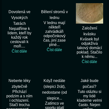
Dovolená ve
Bělení stromů v
Vysokých
lednu
V lednu mají
Tatrách
někteří
Založení
Nepatříme k
zahrádkáři
lidem, kteří by
kvásku
odpočinkový
každý rok
Kvásek byl
čas, jiní zase
cestovali k
odjakživa
plné...
moři....
takový domácí
Číst dále
Číst dále
poklad. Stačilo
k němu...
Číst dále
Neberte léky
Když nedáte
Jaké bude
zbytečně
(slepici žrát),
počasí?
Přichází
Tuto otázku si
nedostane (od
podzim a s ním
my lidé
slepice...
i ochlazení.
klademe velmi
Zatímco ve
Stačí trocha
často. Nejen
sportu platí