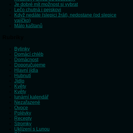
Je dobré mít možnost si vybrat
Lečo chutná i pejskovi
Když nedáte (slepici žrát), nedostane (od slepice
vajíčko)
Málo kaštanů
Rubriky
Bylinky
Domácí chléb
Domácnost
Doporučujeme
Hlavní jídla
Hubnutí
Jídlo
Květy
Květy
lunární kalendář
Nezařazené
Ovoce
Polévky
Recepty
Stromky
Uklízení s Lunou