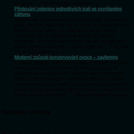
na dobu, … The post Když konečně […]
Pěstování zeleniny jednotlivých tratí ve vyvýšeném
záhonu
Slyšely jste už o pěstování zeleniny podle jednotlivých
tratí? Jestli ne, tak vězte, že to nemá nic společného se
železnicí a už vůbec ne s nějakou tratí pro běžce-
závodníky. Je to označení pro zastaralý způsob
pěstování, prý využívající odlišné nároky jednotlivých
druhů zeleniny na výživu v půdě. A jaký to … The post
Pěstování zeleniny […]
Moderní způsob konzervování ovoce – zavřeniny
V domácnostech, které mají přístup k plodům zahrady,
bývá zvykem všechno ovoce a zeleninu, která se
nezkonzumovala čerstvá, zakonzervovat na později.
Dnes už není důvodem nedostatek potravin či přímo
ovoce mimo sezóny, spíše snaha získat ovoce domácí
kvality anebo také ušetřit peníze za jeho nákup. No ani
konzervování není úplně … The post Moderní způsob
[…]
Náhodný obrázek