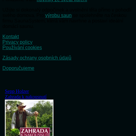
Užijte si dokonalý odpočinek a uvolnění těla přímo v pohodlí
svého domova. Pro
výrobu saun
se spolehněte na českou
firmu SaunaSystem, která vám navrhne a postaví ideální
domácí saunu.
Kontakt
Privacy policy
Používání cookies
Zásady ochrany osobních údajů
Doporučujeme