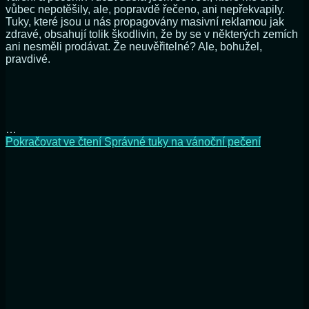
vůbec nepotěšily, ale, popravdě řečeno, ani nepřekvapily.
Tuky, které jsou u nás propagovány masivní reklamou jak
zdravé, obsahují tolik škodlivin, že by se v některých zemích
ani nesměli prodávat. Že neuvěřitelné? Ale, bohužel,
pravdivé.
…
Pokračovat ve čtení
Správné tuky na vánoční pečení