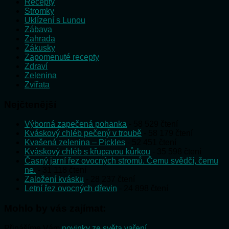
Recepty
Stromky
Uklízení s Lunou
Zábava
Zahrada
Zákusky
Zapomenuté recepty
Zdraví
Zelenina
Zvířata
Nejčtenější
Výborná zapečená pohanka
- 58 529 čtení
Kváskový chléb pečený v troubě
- 58 179 čtení
Kvašená zelenina – Pickles
- 52 451 čtení
Kváskový chléb s křupavou kůrkou
- 35 598 čtení
Časný jarní řez ovocných stromů. Čemu svědčí, čemu
ne.
- 31 118 čtení
Založení kvásku
- 28 237 čtení
Letní řez ovocných dřevin
- 24 898 čtení
Mohlo by vás zajímat:
Přinášíme Vám
novinky ze světa vaření