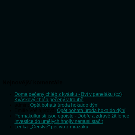
Nejnovější komentáře
Doma pečený chléb z kvásku - Byt v paneláku (cz)
:
Kváskový chléb pečený v troubě
admin
:
Opět bohatá úroda hokaido dýní
Emilie Vošlajerová
:
Opět bohatá úroda hokaido dýní
Permakulturisti jsou egoisté - Dobře a zdravě žít lehce
:
Investice do umělých hnojiv nemusí stačit
Lenka
:
„Čerstvé“ pečivo z mrazáku