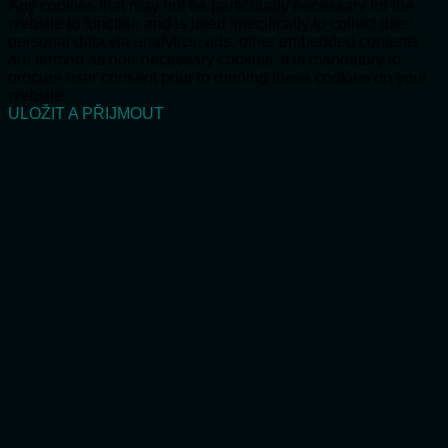
Any cookies that may not be particularly necessary for the
website to function and is used specifically to collect user
personal data via analytics, ads, other embedded contents
are termed as non-necessary cookies. It is mandatory to
procure user consent prior to running these cookies on your
website.
ULOŽIT A PŘIJMOUT