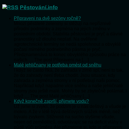
Pěstování.info
Připraveni na dvě sezóny ročně?
Mnozí pěstitelé zeleniny si stěžují na nepříznivé
přírodní podmínky a zejména na jejich změnu v
posledním období. Stabilita pěstování je pryč a dávné
pranostiky už dlouho neplatí. Na ověřené
agrotechnické termíny se nedá spolehnout a obvyklé
počasí mírného podnebního pásma je pryč.
Předznamenává to konec obvyklého způsobu práce na
našich … The post Připraveni na […]
Malé jehličnany je potřeba omést od sněhu
I když se často říká, že zahrada v zimě spí, není to tak,
že do zahrady není třeba chodit. Jsou situace, kdy
zahrada a zejména stromy v ní potřebují naši pomoc.
Například když napadne více sněhu a naše jehličnaté
stromy jsou ještě malé. Mohly by se zbytečně polámat. I
když … The post Malé jehličnany […]
Když konečně zaprší, přijmete vodu?
Už jsme si zvykli, že podzim je u nás deštivý a všude je
mokro. A že v létě bývá dešťových srážek méně, než
bývalo zvykem. Stížnosti na sucho slyšíme všude,
nejen od zemědělců, odvolávajíc se na deficit vláhy v
půdě vůči průměru. Ale přiznejme si, kdo je připraven