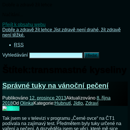
Dobře a zdravě žít lehce
Načítání...
Přejít k obsahu webu
Dobře a zdravě žít lehce
Jíst zdravě není drahé, žít zdravě
není těžké.
RSS
Vyhledávání
Štítek:
transmastné kyseliny
Správné tuky na vánoční pečení
Publikováno
12. prosince 2013
Aktualizováno
8. října
2018
Od
Olinka
Kategorie:
Hubnutí
,
Jídlo
,
Zdraví
Tak jsem se v televizi v programu „Černé ovce“ na ČT1
podívala na zajímavý test. Předmětem byly tuky určené na
vaření a pečení. A dozvěděla jsem se věci, které mě sice