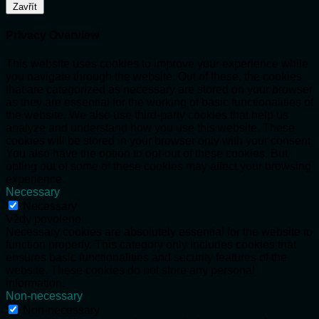
Zavřít
Privacy Overview
This website uses cookies to improve your experience while
you navigate through the website. Out of these, the cookies
that are categorized as necessary are stored on your browser
as they are essential for the working of basic functionalities of
the website. We also use third-party cookies that help us
analyze and understand how you use this website. These
cookies will be stored in your browser only with your consent.
You also have the option to opt-out of these cookies. But
opting out of some of these cookies may affect your browsing
experience.
Necessary
Necessary
Vždy povoleno
Necessary cookies are absolutely essential for the website to
function properly. This category only includes cookies that
ensures basic functionalities and security features of the
website. These cookies do not store any personal
information.
Non-necessary
Non-necessary