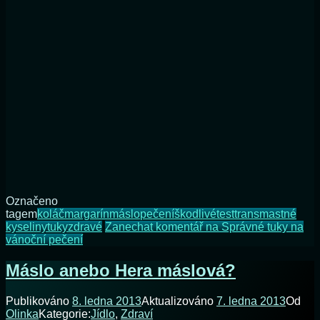
Označeno
tagem
koláč
margarín
máslo
pečení
škodlivé
test
transmastné
kyseliny
tuky
zdravé
Zanechat komentář
na Správné tuky na
vánoční pečení
Máslo anebo Hera máslová?
Publikováno
8. ledna 2013
Aktualizováno
7. ledna 2013
Od
Olinka
Kategorie:
Jídlo
,
Zdraví