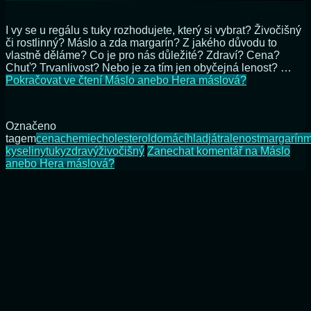
I vy se u regálu s tuky rozhodujete, který si vybrat? Živočišný
či rostlinný? Máslo a zda margarín? Z jakého důvodu to
vlastně děláme? Co je pro nás důležité? Zdraví? Cena?
Chuť? Trvanlivost? Nebo je za tím jen obyčejná lenost? …
Pokračovat ve čtení
Máslo anebo Hera máslová?
Označeno
tagem
cena
chemie
cholesterol
domácí
hlad
játra
lenost
margarín
m
kyseliny
tuky
zdravý
živočišný
Zanechat komentář
na Máslo
anebo Hera máslová?