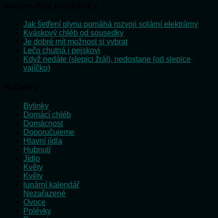
Nejnovější příspěvky
Jak šetření plynu pomáhá rozvoji solární elektrárny
Kváskový chléb od sousedky
Je dobré mít možnost si vybrat
Lečo chutná i pejskovi
Když nedáte (slepici žrát), nedostane (od slepice
vajíčko)
Rubriky
Bylinky
Domácí chléb
Domácnost
Doporučujeme
Hlavní jídla
Hubnutí
Jídlo
Květy
Květy
lunární kalendář
Nezařazené
Ovoce
Polévky