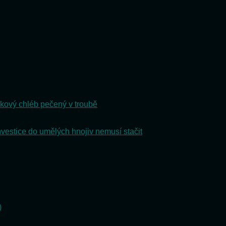
kový chléb pečený v troubě
nvestice do umělých hnojiv nemusí stačit
)