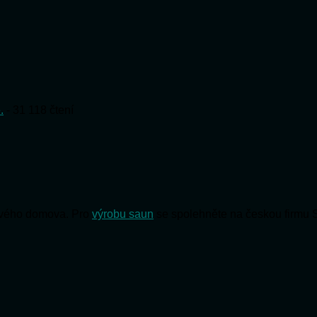
.
- 31 118 čtení
 svého domova. Pro
výrobu saun
se spolehněte na českou firmu 