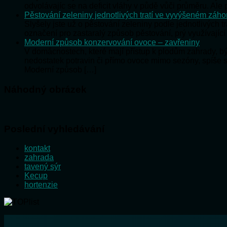
odvolávajíc se na deficit vláhy v půdě vůči průměru. Al
Pěstování zeleniny jednotlivých tratí ve vyvýšeném záh
Slyšely jste už o pěstování zeleniny podle jednotlivých t
označení pro zastaralý způsob pěstování, prý využívající
Moderní způsob konzervování ovoce – zavřeniny
V domácnostech, které mají přístup k plodům zahrady, 
nedostatek potravin či přímo ovoce mimo sezóny, spíše 
Moderní způsob […]
Náhodný obrázek
Poslední vyhledávání
kontakt
zahrada
tavený sýr
Kecup
hortenzie