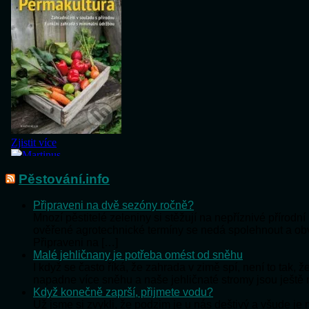
Pěstování.info
Připraveni na dvě sezóny ročně?
Mnozí pěstitelé zeleniny si stěžují na nepříznivé přírod
ověřené agrotechnické termíny se nedá spolehnout a o
Připraveni na […]
Malé jehličnany je potřeba omést od sněhu
I když se často říká, že zahrada v zimě spí, není to tak,
napadne více sněhu a naše jehličnaté stromy jsou ještě
Když konečně zaprší, přijmete vodu?
Už jsme si zvykli, že podzim je u nás deštivý a všude j