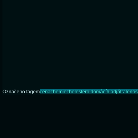
Označeno tagem
cena
chemie
cholesterol
domácí
hlad
játra
lenos