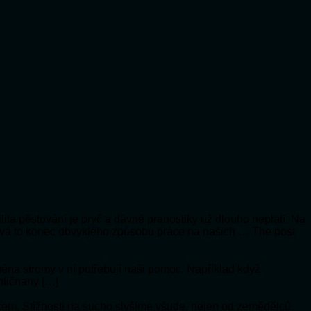
lita pěstování je pryč a dávné pranostiky už dlouho neplatí. Na
vá to konec obvyklého způsobu práce na našich … The post
jména stromy v ní potřebují naši pomoc. Například když
hličnany […]
ykem. Stížnosti na sucho slyšíme všude, nejen od zemědělců,