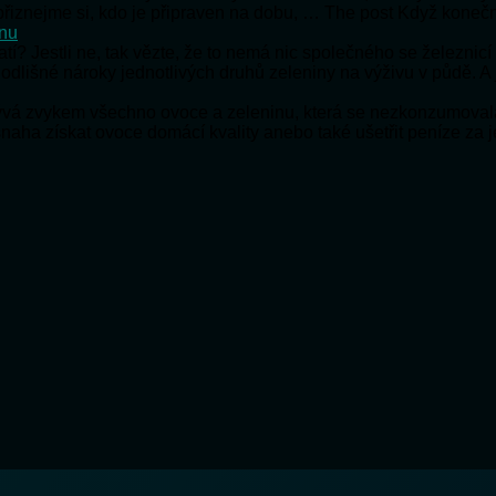
e přiznejme si, kdo je připraven na dobu, … The post Když koneč
onu
ratí? Jestli ne, tak vězte, že to nemá nic společného se železnic
 odlišné nároky jednotlivých druhů zeleniny na výživu v půdě. A
bývá zvykem všechno ovoce a zeleninu, která se nezkonzumoval
snaha získat ovoce domácí kvality anebo také ušetřit peníze za