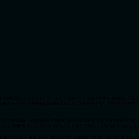
ní podmínky a zejména na jejich změnu v posledním období. Stabi
bvyklé počasí mírného podnebního pásma je pryč. Předznamená
 že do zahrady není třeba chodit. Jsou situace, kdy zahrada a ze
 malé. Mohly by se zbytečně polámat. I když … The post Malé je
e mokro. A že v létě bývá dešťových srážek méně, než bývalo zv