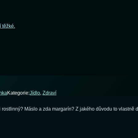
í těžké.
nka
Kategorie:
Jídlo
,
Zdraví
ný či rostlinný? Máslo a zda margarín? Z jakého důvodu to vlast