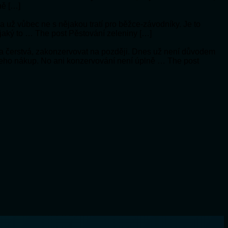
ně […]
í a už vůbec ne s nějakou tratí pro běžce-závodníky. Je to
 jaký to … The post Pěstování zeleniny […]
a čerstvá, zakonzervovat na později. Dnes už není důvodem
 jeho nákup. No ani konzervování není úplně … The post