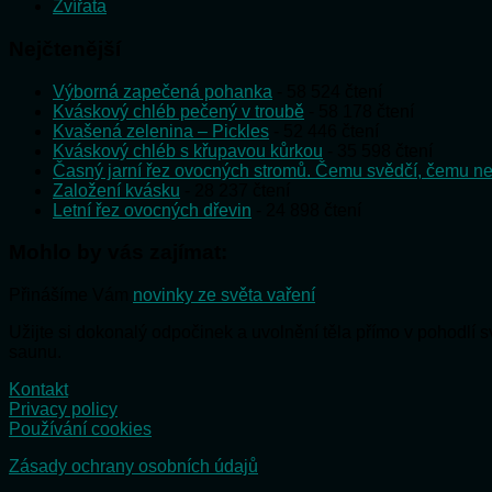
Zvířata
Nejčtenější
Výborná zapečená pohanka
- 58 524 čtení
Kváskový chléb pečený v troubě
- 58 178 čtení
Kvašená zelenina – Pickles
- 52 446 čtení
Kváskový chléb s křupavou kůrkou
- 35 598 čtení
Časný jarní řez ovocných stromů. Čemu svědčí, čemu ne
Založení kvásku
- 28 237 čtení
Letní řez ovocných dřevin
- 24 898 čtení
Mohlo by vás zajímat:
Přinášíme Vám
novinky ze světa vaření
Užijte si dokonalý odpočinek a uvolnění těla přímo v pohodlí
saunu.
Kontakt
Privacy policy
Používání cookies
Zásady ochrany osobních údajů