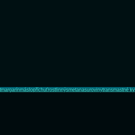
t
margarín
máslo
příchuť
rostlinný
smetana
suroviny
transmastné ky