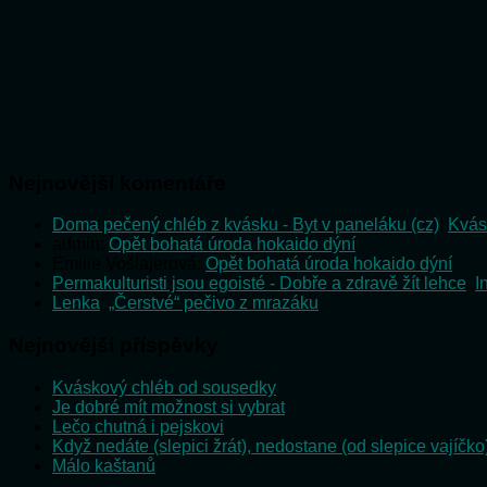
Nejnovější komentáře
Doma pečený chléb z kvásku - Byt v paneláku (cz)
:
Kvás
admin
:
Opět bohatá úroda hokaido dýní
Emilie Vošlajerová
:
Opět bohatá úroda hokaido dýní
Permakulturisti jsou egoisté - Dobře a zdravě žít lehce
:
I
Lenka
:
„Čerstvé“ pečivo z mrazáku
Nejnovější příspěvky
Kváskový chléb od sousedky
Je dobré mít možnost si vybrat
Lečo chutná i pejskovi
Když nedáte (slepici žrát), nedostane (od slepice vajíčko
Málo kaštanů