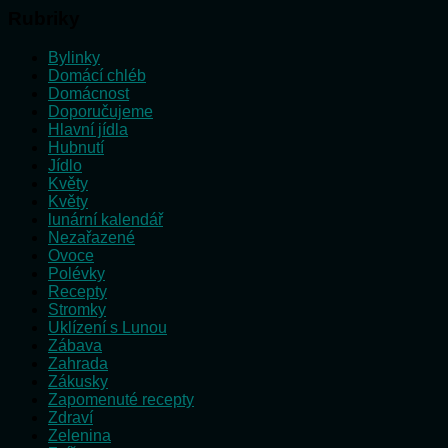
Rubriky
Bylinky
Domácí chléb
Domácnost
Doporučujeme
Hlavní jídla
Hubnutí
Jídlo
Květy
Květy
lunární kalendář
Nezařazené
Ovoce
Polévky
Recepty
Stromky
Uklízení s Lunou
Zábava
Zahrada
Zákusky
Zapomenuté recepty
Zdraví
Zelenina