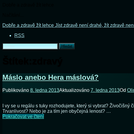
Dobře a zdravě žít lehce
Načítání...
Přejít
Dobře a zdravě žít lehce
Jíst zdravě není drahé, žít zdravě nen
k
RSS
obsahu
webu
Vyhledávání
Štítek:
zdravý
Máslo anebo Hera máslová?
Publikováno
8. ledna 2013
Aktualizováno
7. ledna 2013
Od
Oli
I vy se u regálu s tuky rozhodujete, který si vybrat? Živočiš
Trvanlivost? Nebo je za tím jen obyčejná lenost? …
Máslo
Pokračovat ve čtení
anebo
Hera
máslová?