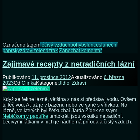
Označeno tagem
léčivý vzduch
pohyb
slunce
sluneční
na
paprsky
zdraví
zelená
zrak
Zanechat komentář
Jak
jsem
Zajímavé recepty z netradičních lázní
si
vyléčil
Publikováno
11. prosince 2012
Aktualizováno
6. března
zrak
2023
Od
Olinka
Kategorie:
Jídlo
,
Zdraví
Když se řekne lázně, většina z nás si představí vodu. Ovšem
tu léčivou. Ať už je v bazénu nebo ve vaně s vířivkou. No
lázně, ve kterých byl šéfkuchař Jarda Žídek se svým
Nebíčkom v papuľke
tentokrát, jsou vskutku netradiční.
Léčivými látkami v nich je nádherná příroda a čistý vzduch.