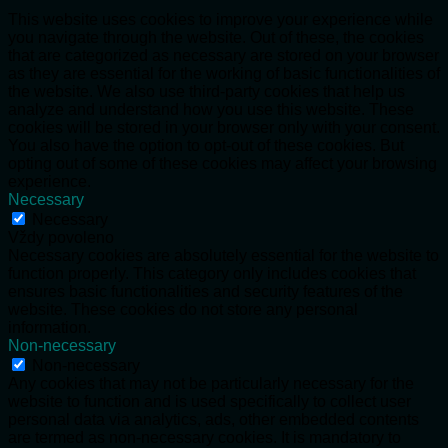
This website uses cookies to improve your experience while
you navigate through the website. Out of these, the cookies
that are categorized as necessary are stored on your browser
as they are essential for the working of basic functionalities of
the website. We also use third-party cookies that help us
analyze and understand how you use this website. These
cookies will be stored in your browser only with your consent.
You also have the option to opt-out of these cookies. But
opting out of some of these cookies may affect your browsing
experience.
Necessary
Necessary
Vždy povoleno
Necessary cookies are absolutely essential for the website to
function properly. This category only includes cookies that
ensures basic functionalities and security features of the
website. These cookies do not store any personal
information.
Non-necessary
Non-necessary
Any cookies that may not be particularly necessary for the
website to function and is used specifically to collect user
personal data via analytics, ads, other embedded contents
are termed as non-necessary cookies. It is mandatory to