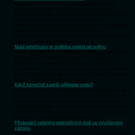
Mnozí pěstitelé zeleniny si stěžují na nepříznivé
přírodní podmínky a zejména na jejich změnu v
posledním období. Stabilita pěstování je pryč a dávné
pranostiky už dlouho neplatí. Na ověřené
agrotechnické termíny se nedá spolehnout a obvyklé
počasí mírného podnebního pásma je pryč.
Předznamenává to konec obvyklého způsobu práce na
našich … The post Připraveni na […]
Malé jehličnany je potřeba omést od sněhu
I když se často říká, že zahrada v zimě spí, není to tak,
že do zahrady není třeba chodit. Jsou situace, kdy
zahrada a zejména stromy v ní potřebují naši pomoc.
Například když napadne více sněhu a naše jehličnaté
stromy jsou ještě malé. Mohly by se zbytečně polámat. I
když … The post Malé jehličnany […]
Když konečně zaprší, přijmete vodu?
Už jsme si zvykli, že podzim je u nás deštivý a všude je
mokro. A že v létě bývá dešťových srážek méně, než
bývalo zvykem. Stížnosti na sucho slyšíme všude,
nejen od zemědělců, odvolávajíc se na deficit vláhy v
půdě vůči průměru. Ale přiznejme si, kdo je připraven
na dobu, … The post Když konečně […]
Pěstování zeleniny jednotlivých tratí ve vyvýšeném
záhonu
Slyšely jste už o pěstování zeleniny podle jednotlivých