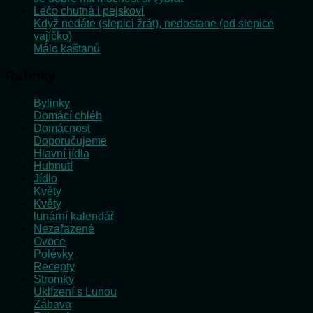
Lečo chutná i pejskovi
Když nedáte (slepici žrát), nedostane (od slepice
vajíčko)
Málo kaštanů
Rubriky
Bylinky
Domácí chléb
Domácnost
Doporučujeme
Hlavní jídla
Hubnutí
Jídlo
Květy
Květy
lunární kalendář
Nezařazené
Ovoce
Polévky
Recepty
Stromky
Uklízení s Lunou
Zábava