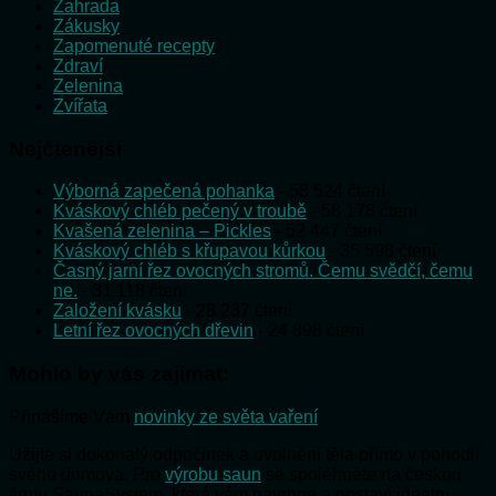
Zahrada
Zákusky
Zapomenuté recepty
Zdraví
Zelenina
Zvířata
Nejčtenější
Výborná zapečená pohanka
- 58 524 čtení
Kváskový chléb pečený v troubě
- 58 178 čtení
Kvašená zelenina – Pickles
- 52 447 čtení
Kváskový chléb s křupavou kůrkou
- 35 598 čtení
Časný jarní řez ovocných stromů. Čemu svědčí, čemu
ne.
- 31 118 čtení
Založení kvásku
- 28 237 čtení
Letní řez ovocných dřevin
- 24 898 čtení
Mohlo by vás zajímat:
Přinášíme Vám
novinky ze světa vaření
Užijte si dokonalý odpočinek a uvolnění těla přímo v pohodlí
svého domova. Pro
výrobu saun
se spolehněte na českou
firmu SaunaSystem, která vám navrhne a postaví ideální