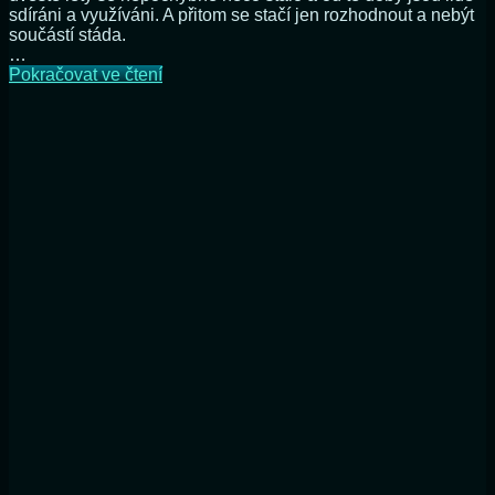
sdíráni a využíváni. A přitom se stačí jen rozhodnout a nebýt
součástí stáda.
…
Jak
Pokračovat ve čtení
jsem
si
vyléčil
zrak