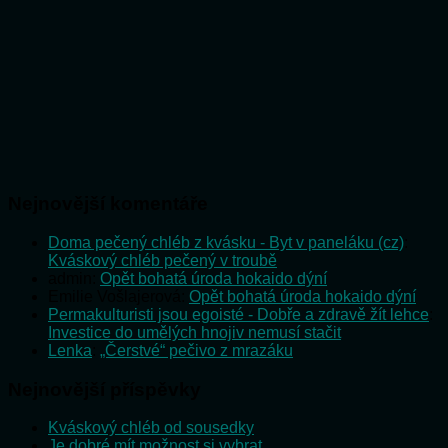
Nejnovější komentáře
Doma pečený chléb z kvásku - Byt v paneláku (cz)
:
Kváskový chléb pečený v troubě
admin
:
Opět bohatá úroda hokaido dýní
Emilie Vošlajerová
:
Opět bohatá úroda hokaido dýní
Permakulturisti jsou egoisté - Dobře a zdravě žít lehce
:
Investice do umělých hnojiv nemusí stačit
Lenka
:
„Čerstvé“ pečivo z mrazáku
Nejnovější příspěvky
Kváskový chléb od sousedky
Je dobré mít možnost si vybrat