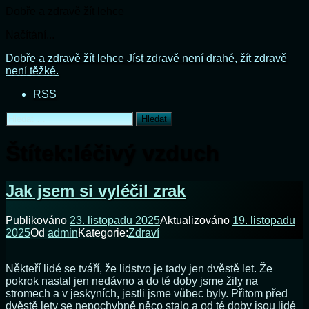
Dobře a zdravě žít lehce
Načítání...
Přejít
Dobře a zdravě žít lehce
Jíst zdravě není drahé, žít zdravě
k
není těžké.
obsahu
RSS
webu
Vyhledávání
Štítek:
léčivý vzduch
Jak jsem si vyléčil zrak
Publikováno
23. listopadu 2025
Aktualizováno
19. listopadu
2025
Od
admin
Kategorie:
Zdraví
Někteří lidé se tváří, že lidstvo je tady jen dvěstě let. Že
pokrok nastal jen nedávno a do té doby jsme žily na
stromech a v jeskyních, jestli jsme vůbec byly. Přitom před
dvěstě lety se nepochybně něco stalo a od té doby jsou lidé