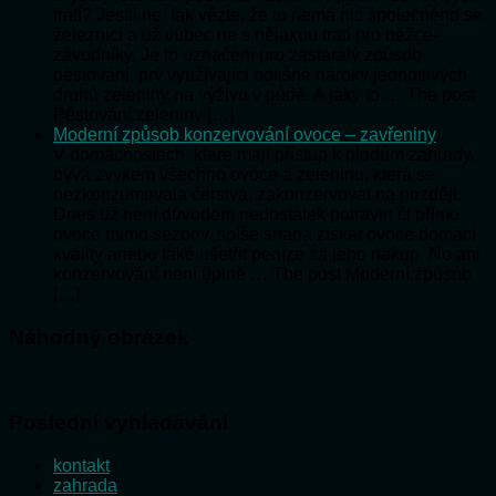
tratí? Jestli ne, tak vězte, že to nemá nic společného se
železnicí a už vůbec ne s nějakou tratí pro běžce-
závodníky. Je to označení pro zastaralý způsob
pěstování, prý využívající odlišné nároky jednotlivých
druhů zeleniny na výživu v půdě. A jaký to … The post
Pěstování zeleniny […]
Moderní způsob konzervování ovoce – zavřeniny
V domácnostech, které mají přístup k plodům zahrady,
bývá zvykem všechno ovoce a zeleninu, která se
nezkonzumovala čerstvá, zakonzervovat na později.
Dnes už není důvodem nedostatek potravin či přímo
ovoce mimo sezóny, spíše snaha získat ovoce domácí
kvality anebo také ušetřit peníze za jeho nákup. No ani
konzervování není úplně … The post Moderní způsob
[…]
Náhodný obrázek
Poslední vyhledávání
kontakt
zahrada