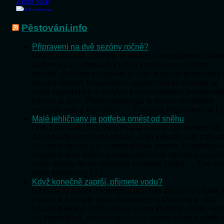
Pěstování.info
Připraveni na dvě sezóny ročně?
Mnozí pěstitelé zeleniny si stěžují na nepříznivé přírod
podmínky a zejména na jejich změnu v posledním
období. Stabilita pěstování je pryč a dávné pranostiky
dlouho neplatí. Na ověřené agrotechnické termíny se
nedá spolehnout a obvyklé počasí mírného podnební
pásma je pryč. Předznamenává to konec obvyklého
způsobu práce na našich … The post Připraveni na […
Malé jehličnany je potřeba omést od sněhu
I když se často říká, že zahrada v zimě spí, není to tak,
do zahrady není třeba chodit. Jsou situace, kdy zahra
zejména stromy v ní potřebují naši pomoc. Například 
napadne více sněhu a naše jehličnaté stromy jsou ješ
malé. Mohly by se zbytečně polámat. I když … The po
Malé jehličnany […]
Když konečně zaprší, přijmete vodu?
Už jsme si zvykli, že podzim je u nás deštivý a všude j
mokro. A že v létě bývá dešťových srážek méně, než
bývalo zvykem. Stížnosti na sucho slyšíme všude, nej
od zemědělců, odvolávajíc se na deficit vláhy v půdě v