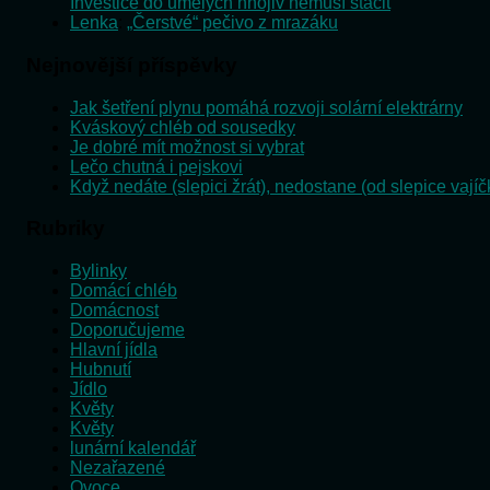
Investice do umělých hnojiv nemusí stačit
Lenka
:
„Čerstvé“ pečivo z mrazáku
Nejnovější příspěvky
Jak šetření plynu pomáhá rozvoji solární elektrárny
Kváskový chléb od sousedky
Je dobré mít možnost si vybrat
Lečo chutná i pejskovi
Když nedáte (slepici žrát), nedostane (od slepice vajíč
Rubriky
Bylinky
Domácí chléb
Domácnost
Doporučujeme
Hlavní jídla
Hubnutí
Jídlo
Květy
Květy
lunární kalendář
Nezařazené
Ovoce