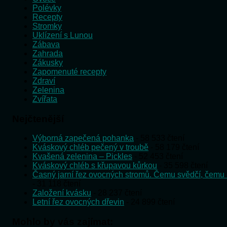
Polévky
Recepty
Stromky
Uklízení s Lunou
Zábava
Zahrada
Zákusky
Zapomenuté recepty
Zdraví
Zelenina
Zvířata
Nejčtenější
Výborná zapečená pohanka
- 58 533 čtení
Kváskový chléb pečený v troubě
- 58 179 čtení
Kvašená zelenina – Pickles
- 52 453 čtení
Kváskový chléb s křupavou kůrkou
- 35 598 čtení
Časný jarní řez ovocných stromů. Čemu svědčí, čemu 
- 31 118 čtení
Založení kvásku
- 28 237 čtení
Letní řez ovocných dřevin
- 24 899 čtení
Mohlo by vás zajímat: