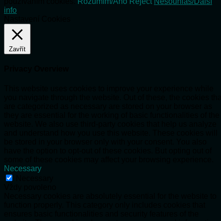
používáním cookies.
Rozumím/Ano
Reject
Nesouhlas/Další
info
Nastavení Cookies
Zavřít
Privacy Overview
This website uses cookies to improve your experience while
you navigate through the website. Out of these, the cookies tha
are categorized as necessary are stored on your browser as
they are essential for the working of basic functionalities of the
website. We also use third-party cookies that help us analyze
and understand how you use this website. These cookies will
be stored in your browser only with your consent. You also
have the option to opt-out of these cookies. But opting out of
some of these cookies may affect your browsing experience.
Necessary
Necessary
Vždy povoleno
Necessary cookies are absolutely essential for the website to
function properly. This category only includes cookies that
ensures basic functionalities and security features of the