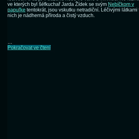
ve kterých byl šéfkuchař Jarda Žídek se svým
Nebíčkom v
papuľke
tentokrát, jsou vskutku netradiční. Léčivými látkami
nich je nádherná příroda a čistý vzduch.
…
Zajímavé
Pokračovat ve čtení
recepty
z
netradičních
lázní