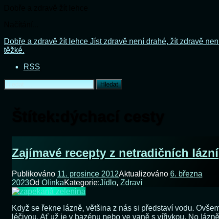
Dobře a zdravě žít lehce
Načítání...
Přejít
Dobře a zdravě žít lehce
Jíst zdravě není drahé, žít zdravě nen
k
těžké.
obsahu
RSS
webu
Vyhledávání
Štítek:
dýchací cesty
Zajímavé recepty z netradičních lázní
Publikováno
11. prosince 2012
Aktualizováno
6. března
2023
Od
Olinka
Kategorie:
Jídlo
,
Zdraví
Když se řekne lázně, většina z nás si představí vodu. Ovšem
léčivou. Ať už je v bazénu nebo ve vaně s vířivkou. No lázně