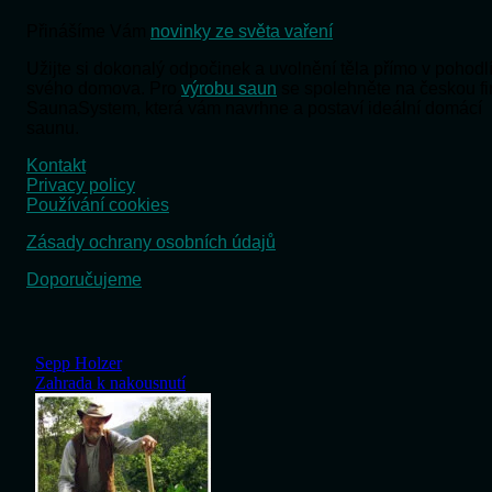
Přinášíme Vám
novinky ze světa vaření
Užijte si dokonalý odpočinek a uvolnění těla přímo v pohodl
svého domova. Pro
výrobu saun
se spolehněte na českou f
SaunaSystem, která vám navrhne a postaví ideální domácí
saunu.
Kontakt
Privacy policy
Používání cookies
Zásady ochrany osobních údajů
Doporučujeme