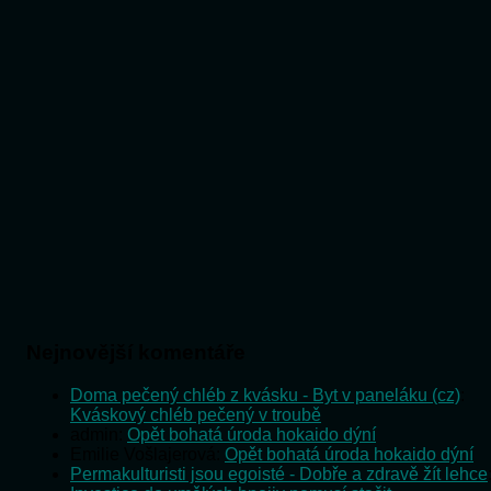
Nejnovější komentáře
Doma pečený chléb z kvásku - Byt v paneláku (cz)
:
Kváskový chléb pečený v troubě
admin
:
Opět bohatá úroda hokaido dýní
Emilie Vošlajerová
:
Opět bohatá úroda hokaido dýní
Permakulturisti jsou egoisté - Dobře a zdravě žít lehce