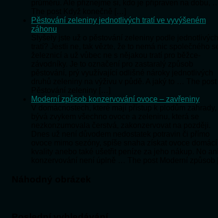
průměru. Ale přiznejme si, kdo je připraven na dobu, 
The post Když konečně […]
Pěstování zeleniny jednotlivých tratí ve vyvýšeném
záhonu
Slyšely jste už o pěstování zeleniny podle jednotlivýc
tratí? Jestli ne, tak vězte, že to nemá nic společného s
železnicí a už vůbec ne s nějakou tratí pro běžce-
závodníky. Je to označení pro zastaralý způsob
pěstování, prý využívající odlišné nároky jednotlivých
druhů zeleniny na výživu v půdě. A jaký to … The post
Pěstování zeleniny […]
Moderní způsob konzervování ovoce – zavřeniny
V domácnostech, které mají přístup k plodům zahrady,
bývá zvykem všechno ovoce a zeleninu, která se
nezkonzumovala čerstvá, zakonzervovat na později.
Dnes už není důvodem nedostatek potravin či přímo
ovoce mimo sezóny, spíše snaha získat ovoce domácí
kvality anebo také ušetřit peníze za jeho nákup. No an
konzervování není úplně … The post Moderní způsob 
Náhodný obrázek
Poslední vyhledávání