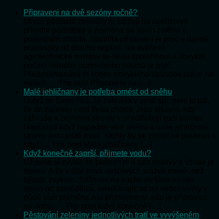
Připraveni na dvě sezóny ročně?
Mnozí pěstitelé zeleniny si stěžují na nepříznivé
přírodní podmínky a zejména na jejich změnu v
posledním období. Stabilita pěstování je pryč a dávné
pranostiky už dlouho neplatí. Na ověřené
agrotechnické termíny se nedá spolehnout a obvyklé
počasí mírného podnebního pásma je pryč.
Předznamenává to konec obvyklého způsobu práce na
našich … The post Připraveni na […]
Malé jehličnany je potřeba omést od sněhu
I když se často říká, že zahrada v zimě spí, není to tak,
že do zahrady není třeba chodit. Jsou situace, kdy
zahrada a zejména stromy v ní potřebují naši pomoc.
Například když napadne více sněhu a naše jehličnaté
stromy jsou ještě malé. Mohly by se zbytečně polámat. I
když … The post Malé jehličnany […]
Když konečně zaprší, přijmete vodu?
Už jsme si zvykli, že podzim je u nás deštivý a všude je
mokro. A že v létě bývá dešťových srážek méně, než
bývalo zvykem. Stížnosti na sucho slyšíme všude,
nejen od zemědělců, odvolávajíc se na deficit vláhy v
půdě vůči průměru. Ale přiznejme si, kdo je připraven
na dobu, … The post Když konečně […]
Pěstování zeleniny jednotlivých tratí ve vyvýšeném