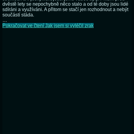
dvěstě lety se nepochybně něco stalo a od té doby jsou lidé
sdíráni a využíváni. A přitom se stačí jen rozhodnout a nebýt
součástí stáda.
…
Pokračovat ve čtení
Jak jsem si vyléčil zrak