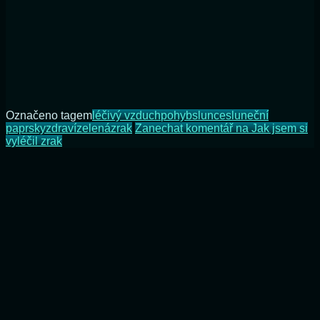
Označeno tagem
léčivý vzduch
pohyb
slunce
sluneční
paprsky
zdraví
zelená
zrak
Zanechat komentář
na Jak jsem si
vyléčil zrak