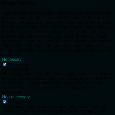
Privacy Overview
This website uses cookies to improve your experience while
you navigate through the website. Out of these, the cookies
that are categorized as necessary are stored on your browser
as they are essential for the working of basic functionalities of
the website. We also use third-party cookies that help us
analyze and understand how you use this website. These
cookies will be stored in your browser only with your consent.
You also have the option to opt-out of these cookies. But
opting out of some of these cookies may affect your browsing
experience.
Necessary
Necessary
Vždy povoleno
Necessary cookies are absolutely essential for the website to
function properly. This category only includes cookies that
ensures basic functionalities and security features of the
website. These cookies do not store any personal
information.
Non-necessary
Non-necessary
Any cookies that may not be particularly necessary for the
website to function and is used specifically to collect user