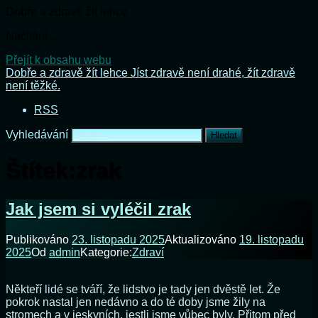
Dobře a zdravě žít lehce
Načítání...
Přejít k obsahu webu
Dobře a zdravě žít lehce
Jíst zdravě není drahé, žít zdravě
není těžké.
RSS
Vyhledávání
Štítek:
zrak
Jak jsem si vyléčil zrak
Publikováno
23. listopadu 2025
Aktualizováno
19. listopadu
2025
Od
admin
Kategorie:
Zdraví
Někteří lidé se tváří, že lidstvo je tady jen dvěstě let. Že
pokrok nastal jen nedávno a do té doby jsme žily na
stromech a v jeskyních, jestli jsme vůbec byly. Přitom před