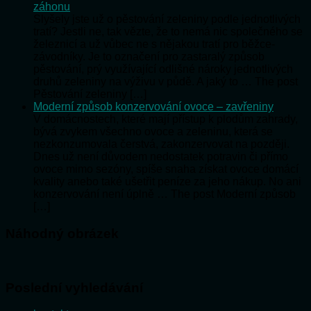
záhonu
Slyšely jste už o pěstování zeleniny podle jednotlivých
tratí? Jestli ne, tak vězte, že to nemá nic společného se
železnicí a už vůbec ne s nějakou tratí pro běžce-
závodníky. Je to označení pro zastaralý způsob
pěstování, prý využívající odlišné nároky jednotlivých
druhů zeleniny na výživu v půdě. A jaký to … The post
Pěstování zeleniny […]
Moderní způsob konzervování ovoce – zavřeniny
V domácnostech, které mají přístup k plodům zahrady,
bývá zvykem všechno ovoce a zeleninu, která se
nezkonzumovala čerstvá, zakonzervovat na později.
Dnes už není důvodem nedostatek potravin či přímo
ovoce mimo sezóny, spíše snaha získat ovoce domácí
kvality anebo také ušetřit peníze za jeho nákup. No ani
konzervování není úplně … The post Moderní způsob
[…]
Náhodný obrázek
Poslední vyhledávání