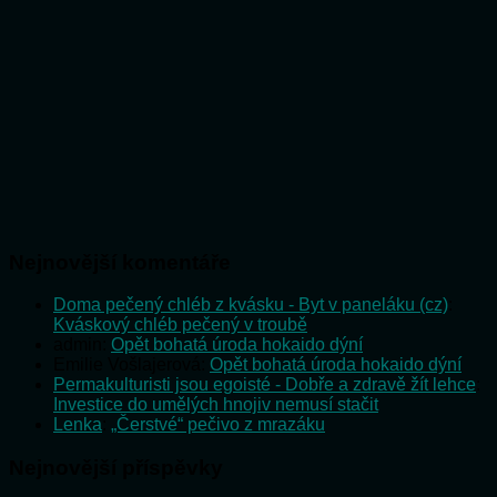
Nejnovější komentáře
Doma pečený chléb z kvásku - Byt v paneláku (cz)
:
Kváskový chléb pečený v troubě
admin
:
Opět bohatá úroda hokaido dýní
Emilie Vošlajerová
:
Opět bohatá úroda hokaido dýní
Permakulturisti jsou egoisté - Dobře a zdravě žít lehce
:
Investice do umělých hnojiv nemusí stačit
Lenka
:
„Čerstvé“ pečivo z mrazáku
Nejnovější příspěvky