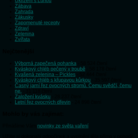
Uklízení s Lunou
Zábava
Zahrada
Zákusky
Zapomenuté recepty
Zdraví
Zelenina
Zvířata
Nejčtenější
Výborná zapečená pohanka
- 58 524 čtení
Kváskový chléb pečený v troubě
- 58 178 čtení
Kvašená zelenina – Pickles
- 52 444 čtení
Kváskový chléb s křupavou kůrkou
- 35 597 čtení
Časný jarní řez ovocných stromů. Čemu svědčí, čemu
ne.
- 31 118 čtení
Založení kvásku
- 28 237 čtení
Letní řez ovocných dřevin
- 24 898 čtení
Mohlo by vás zajímat:
Přinášíme Vám
novinky ze světa vaření
Užijte si dokonalý odpočinek a uvolnění těla přímo v pohodlí