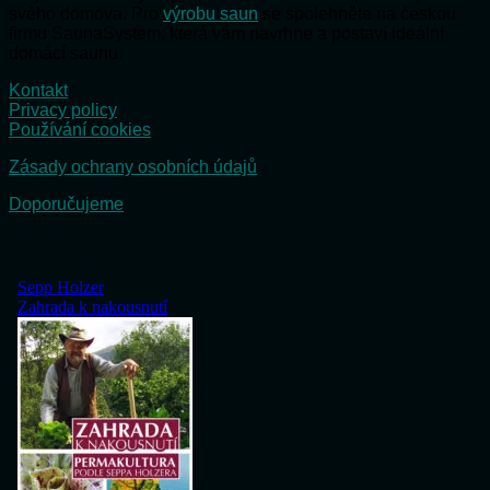
svého domova. Pro
výrobu saun
se spolehněte na českou
firmu SaunaSystem, která vám navrhne a postaví ideální
domácí saunu.
Kontakt
Privacy policy
Používání cookies
Zásady ochrany osobních údajů
Doporučujeme