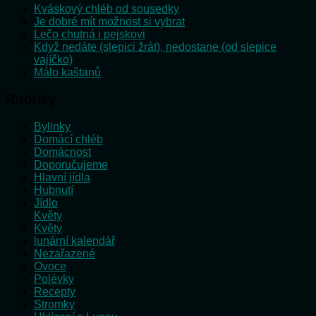
Kváskový chléb od sousedky
Je dobré mít možnost si vybrat
Lečo chutná i pejskovi
Když nedáte (slepici žrát), nedostane (od slepice
vajíčko)
Málo kaštanů
Rubriky
Bylinky
Domácí chléb
Domácnost
Doporučujeme
Hlavní jídla
Hubnutí
Jídlo
Květy
Květy
lunární kalendář
Nezařazené
Ovoce
Polévky
Recepty
Stromky