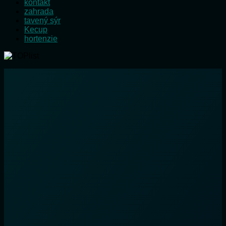
kontakt
zahrada
tavený sýr
Kecup
hortenzie