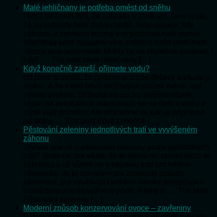
Malé jehličnany je potřeba omést od sněhu
I když se často říká, že zahrada v zimě spí, není to tak,
že do zahrady není třeba chodit. Jsou situace, kdy
zahrada a zejména stromy v ní potřebují naši pomoc.
Například když napadne více sněhu a naše jehličnaté
stromy jsou ještě malé. Mohly by se zbytečně polámat. I
když … The post Malé jehličnany […]
Když konečně zaprší, přijmete vodu?
Už jsme si zvykli, že podzim je u nás deštivý a všude je
mokro. A že v létě bývá dešťových srážek méně, než
bývalo zvykem. Stížnosti na sucho slyšíme všude,
nejen od zemědělců, odvolávajíc se na deficit vláhy v
půdě vůči průměru. Ale přiznejme si, kdo je připraven
na dobu, … The post Když konečně […]
Pěstování zeleniny jednotlivých tratí ve vyvýšeném
záhonu
Slyšely jste už o pěstování zeleniny podle jednotlivých
tratí? Jestli ne, tak vězte, že to nemá nic společného se
železnicí a už vůbec ne s nějakou tratí pro běžce-
závodníky. Je to označení pro zastaralý způsob
pěstování, prý využívající odlišné nároky jednotlivých
druhů zeleniny na výživu v půdě. A jaký to … The post
Pěstování zeleniny […]
Moderní způsob konzervování ovoce – zavřeniny
V domácnostech, které mají přístup k plodům zahrady,