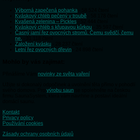
Výborná zapečená pohanka
- 58 524 čtení
Kváskový chléb pečený v troubě
- 58 178 čtení
Kvašená zelenina – Pickles
- 52 444 čtení
Kváskový chléb s křupavou kůrkou
- 35 597 čtení
Časný jarní řez ovocných stromů. Čemu svědčí, čemu
ne.
- 31 118 čtení
Založení kvásku
- 28 237 čtení
Letní řez ovocných dřevin
- 24 898 čtení
Mohlo by vás zajímat:
Přinášíme Vám
novinky ze světa vaření
Užijte si dokonalý odpočinek a uvolnění těla přímo v pohodlí
svého domova. Pro
výrobu saun
se spolehněte na českou
firmu SaunaSystem, která vám navrhne a postaví ideální
domácí saunu.
Kontakt
Privacy policy
Používání cookies
Zásady ochrany osobních údajů