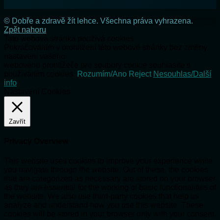
© Dobře a zdravě žít lehce. Všechna práva vyhrazena.
Zpět nahoru
Tato webová stránka používá cookies.
Pokračováním v prohlížení této webové stránky bez změny
nastavení vašeho
webového prohlížeče pro soubory cookie souhlasíte s
používáním cookies.
Rozumím/Ano
Reject
Nesouhlas/Další
info
Nastavení Cookies
Zavřít
Privacy Overview
This website uses cookies to improve your experience while
you navigate through the website. Out of these, the cookies
that are categorized as necessary are stored on your browser
as they are essential for the working of basic functionalities of
the website. We also use third-party cookies that help us
analyze and understand how you use this website. These
cookies will be stored in your browser only with your consent.