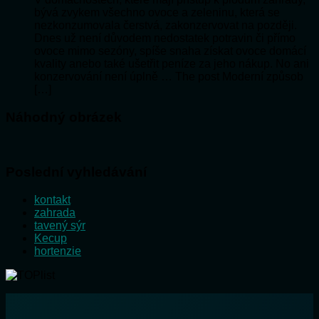
bývá zvykem všechno ovoce a zeleninu, která se
nezkonzumovala čerstvá, zakonzervovat na později.
Dnes už není důvodem nedostatek potravin či přímo
ovoce mimo sezóny, spíše snaha získat ovoce domácí
kvality anebo také ušetřit peníze za jeho nákup. No ani
konzervování není úplně … The post Moderní způsob
[…]
Náhodný obrázek
Poslední vyhledávání
kontakt
zahrada
tavený sýr
Kecup
hortenzie