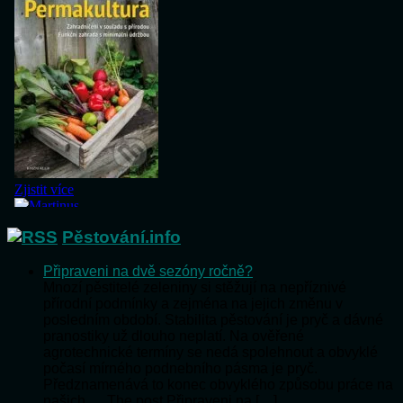
Pěstování.info
Připraveni na dvě sezóny ročně?
Mnozí pěstitelé zeleniny si stěžují na nepříznivé
přírodní podmínky a zejména na jejich změnu v
posledním období. Stabilita pěstování je pryč a dávné
pranostiky už dlouho neplatí. Na ověřené
agrotechnické termíny se nedá spolehnout a obvyklé
počasí mírného podnebního pásma je pryč.
Předznamenává to konec obvyklého způsobu práce na
našich … The post Připraveni na […]