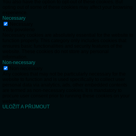
You also have the option to opt-out of these cookies. But
opting out of some of these cookies may affect your browsing
experience.
Necessary
Necessary
Vždy povoleno
Necessary cookies are absolutely essential for the website to
function properly. This category only includes cookies that
ensures basic functionalities and security features of the
website. These cookies do not store any personal
information.
Non-necessary
Non-necessary
Any cookies that may not be particularly necessary for the
website to function and is used specifically to collect user
personal data via analytics, ads, other embedded contents
are termed as non-necessary cookies. It is mandatory to
procure user consent prior to running these cookies on your
website.
ULOŽIT A PŘIJMOUT