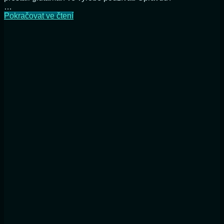
…
Bez
Pokračovat ve čtení
glutamanu