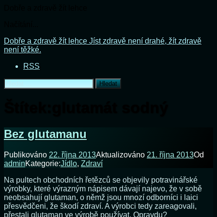
Dobře a zdravě žít lehce
Načítání...
Přejít
Dobře a zdravě žít lehce
Jíst zdravě není drahé, žít zdravě
k
není těžké.
obsahu
RSS
webu
Vyhledávání
Štítek:
glutamát sodný
Bez glutamanu
Publikováno
22. října 2013
Aktualizováno
21. října 2013
Od
admin
Kategorie:
Jídlo
,
Zdraví
Na pultech obchodních řetězců se objevily potravinářské
výrobky, které výrazným nápisem dávají najevo, že v sobě
neobsahují glutaman, o němž jsou mnozí odborníci i laici
přesvědčeni, že škodí zdraví. A výrobci tedy zareagovali,
přestali glutaman ve výrobě používat. Opravdu?