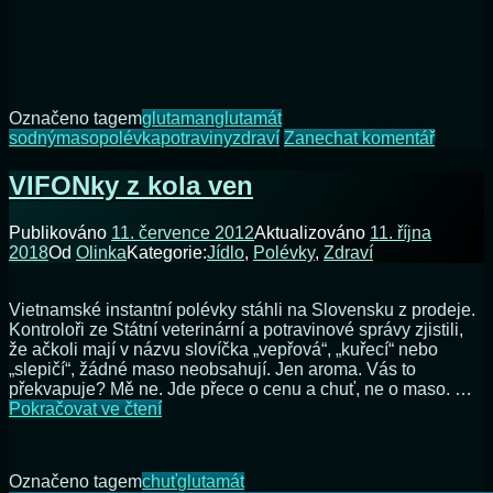
Označeno tagem
glutaman
glutamát
na
sodný
maso
polévka
potraviny
zdraví
Zanechat komentář
Bez
glutam
VIFONky z kola ven
Publikováno
11. července 2012
Aktualizováno
11. října
2018
Od
Olinka
Kategorie:
Jídlo
,
Polévky
,
Zdraví
Vietnamské instantní polévky stáhli na Slovensku z prodeje.
Kontroloři ze Státní veterinární a potravinové správy zjistili,
že ačkoli mají v názvu slovíčka „vepřová“, „kuřecí“ nebo
„slepičí“, žádné maso neobsahují. Jen aroma. Vás to
překvapuje? Mě ne. Jde přece o cenu a chuť, ne o maso. …
VIFONky
Pokračovat ve čtení
z
kola
ven
Označeno tagem
chuť
glutamát