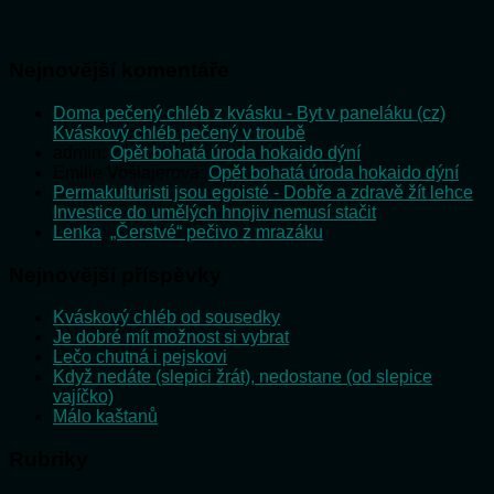
Nejnovější komentáře
Doma pečený chléb z kvásku - Byt v paneláku (cz)
:
Kváskový chléb pečený v troubě
admin
:
Opět bohatá úroda hokaido dýní
Emilie Vošlajerová
:
Opět bohatá úroda hokaido dýní
Permakulturisti jsou egoisté - Dobře a zdravě žít lehce
:
Investice do umělých hnojiv nemusí stačit
Lenka
:
„Čerstvé“ pečivo z mrazáku
Nejnovější příspěvky
Kváskový chléb od sousedky
Je dobré mít možnost si vybrat
Lečo chutná i pejskovi
Když nedáte (slepici žrát), nedostane (od slepice
vajíčko)
Málo kaštanů
Rubriky