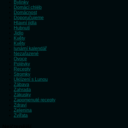
Bylinky
Domácí chléb
Domácnost
Doporučujeme
Hlavní jídla
Hubnutí
Jídlo
Květy
Květy
lunární kalendář
Nezařazené
Ovoce
Polévky
Recepty
Stromky
Uklízení s Lunou
Zábava
Zahrada
Zákusky
Zapomenuté recepty
Zdraví
Zelenina
Zvířata
Nejčtenější