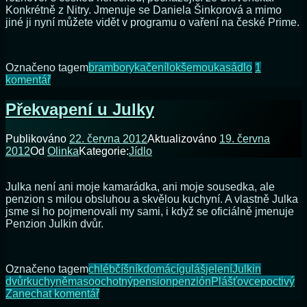
Konkrétně z Nitry. Jmenuje se Daniela Šinkorová a mimo
jiné ji nyní můžete vidět v programu o vaření na české Prime.
Označeno tagem
brambory
kačení
lokše
mouka
sádlo
1
u
komentář
textu
s
Překvapení u Julky
názvem
Jak
Publikováno
22. června 2012
Aktualizováno
19. června
děláte
2012
Od
Olinka
Kategorie:
Jídlo
lokše?
Julka není ani moje kamarádka, ani moje sousedka, ale
penzion s milou obsluhou a skvělou kuchyní. A vlastně Julka
jsme si ho pojmenovali my sami, i když se oficiálně jmenuje
Penzion Julkin dvůr.
Označeno tagem
chléb
číšník
domácí
guláš
jelení
Julkin
dvůr
kuchyně
maso
ochotný
pension
penzión
Plášťovce
poctivý
na
Zanechat komentář
Překvapení