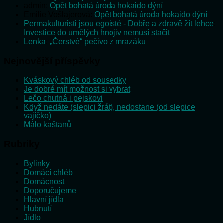
admin
:
Opět bohatá úroda hokaido dýní
Emilie Vošlajerová
:
Opět bohatá úroda hokaido dýní
Permakulturisti jsou egoisté - Dobře a zdravě žít lehce
:
Investice do umělých hnojiv nemusí stačit
Lenka
:
„Čerstvé“ pečivo z mrazáku
Nejnovější příspěvky
Kváskový chléb od sousedky
Je dobré mít možnost si vybrat
Lečo chutná i pejskovi
Když nedáte (slepici žrát), nedostane (od slepice
vajíčko)
Málo kaštanů
Rubriky
Bylinky
Domácí chléb
Domácnost
Doporučujeme
Hlavní jídla
Hubnutí
Jídlo