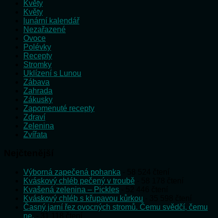
Květy
Květy
lunární kalendář
Nezařazené
Ovoce
Polévky
Recepty
Stromky
Uklízení s Lunou
Zábava
Zahrada
Zákusky
Zapomenuté recepty
Zdraví
Zelenina
Zvířata
Nejčtenější
Výborná zapečená pohanka
- 58 524 čtení
Kváskový chléb pečený v troubě
- 58 178 čtení
Kvašená zelenina – Pickles
- 52 446 čtení
Kváskový chléb s křupavou kůrkou
- 35 598 čtení
Časný jarní řez ovocných stromů. Čemu svědčí, čemu
ne.
- 31 118 čtení