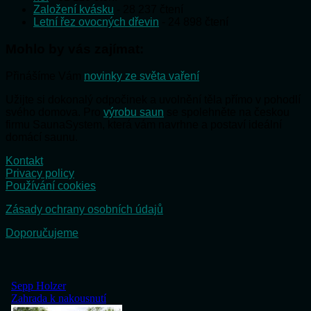
Založení kvásku
- 28 237 čtení
Letní řez ovocných dřevin
- 24 898 čtení
Mohlo by vás zajímat:
Přinášíme Vám
novinky ze světa vaření
Užijte si dokonalý odpočinek a uvolnění těla přímo v pohodlí
svého domova. Pro
výrobu saun
se spolehněte na českou
firmu SaunaSystem, která vám navrhne a postaví ideální
domácí saunu.
Kontakt
Privacy policy
Používání cookies
Zásady ochrany osobních údajů
Doporučujeme