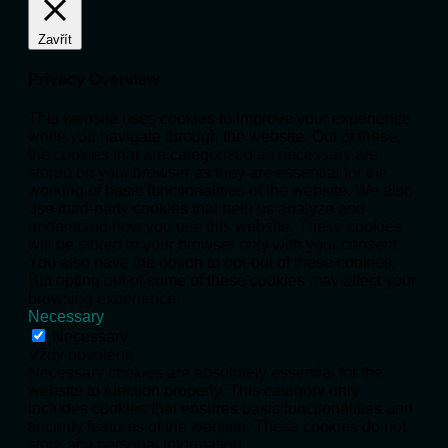
Zavřít
Privacy Overview
This website uses cookies to improve your experience
while you navigate through the website. Out of these,
the cookies that are categorized as necessary are
stored on your browser as they are essential for the
working of basic functionalities of the website. We also
use third-party cookies that help us analyze and
understand how you use this website. These cookies
will be stored in your browser only with your consent.
You also have the option to opt-out of these cookies.
But opting out of some of these cookies may affect your
browsing experience.
Necessary
Necessary
Vždy povoleno
Necessary cookies are absolutely essential for the
website to function properly. This category only
includes cookies that ensures basic functionalities and
security features of the website. These cookies do not
store any personal information.