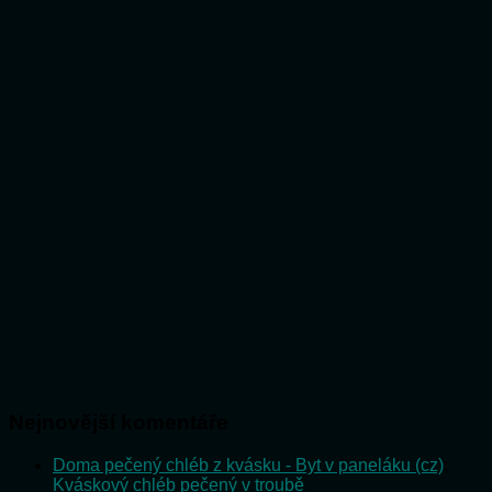
Nejnovější komentáře
Doma pečený chléb z kvásku - Byt v paneláku (cz)
:
Kváskový chléb pečený v troubě