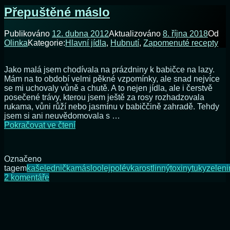
u
Přepuštěné máslo
Julky
Publikováno
12. dubna 2012
Aktualizováno
8. října 2018
Od
Olinka
Kategorie:
Hlavní jídla
,
Hubnutí
,
Zapomenuté recepty
Jako malá jsem chodívala na prázdniny k babičce na lazy.
Mám na to období velmi pěkné vzpomínky, ale snad nejvíce
se mi uchovaly vůně a chutě. A to nejen jídla, ale i čerstvě
posečené trávy, kterou jsem ještě za rosy rozhadzovala
rukama, vůni růží nebo jasmínu v babiččině zahradě. Tehdy
jsem si ani neuvědomovala s …
Přepuštěné
Pokračovat ve čtení
máslo
Označeno
tagem
kaše
lednička
máslo
olej
polévka
rostlinný
toxiny
tuky
zeleni
u
2 komentáře
textu
s
názvem
Přepuštěné
máslo