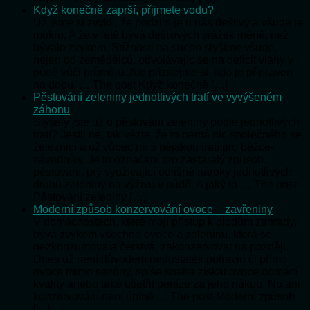
Když konečně zaprší, přijmete vodu?
Už jsme si zvykli, že podzim je u nás deštivý a všude je
mokro. A že v létě bývá dešťových srážek méně, než
bývalo zvykem. Stížnosti na sucho slyšíme všude,
nejen od zemědělců, odvolávajíc se na deficit vláhy v
půdě vůči průměru. Ale přiznejme si, kdo je připraven
na dobu, … The post Když konečně […]
Pěstování zeleniny jednotlivých tratí ve vyvýšeném
záhonu
Slyšely jste už o pěstování zeleniny podle jednotlivých
tratí? Jestli ne, tak vězte, že to nemá nic společného se
železnicí a už vůbec ne s nějakou tratí pro běžce-
závodníky. Je to označení pro zastaralý způsob
pěstování, prý využívající odlišné nároky jednotlivých
druhů zeleniny na výživu v půdě. A jaký to … The post
Pěstování zeleniny […]
Moderní způsob konzervování ovoce – zavřeniny
V domácnostech, které mají přístup k plodům zahrady,
bývá zvykem všechno ovoce a zeleninu, která se
nezkonzumovala čerstvá, zakonzervovat na později.
Dnes už není důvodem nedostatek potravin či přímo
ovoce mimo sezóny, spíše snaha získat ovoce domácí
kvality anebo také ušetřit peníze za jeho nákup. No ani
konzervování není úplně … The post Moderní způsob
[…]