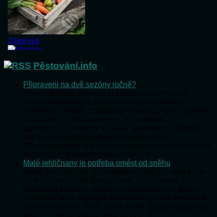
Pěstování.info
Připraveni na dvě sezóny ročně?
Mnozí pěstitelé zeleniny si stěžují na nepříznivé
přírodní podmínky a zejména na jejich změnu v
posledním období. Stabilita pěstování je pryč a dávné
pranostiky už dlouho neplatí. Na ověřené
agrotechnické termíny se nedá spolehnout a obvyklé
počasí mírného podnebního pásma je pryč.
Předznamenává to konec obvyklého způsobu práce na
našich … The post Připraveni na […]
Malé jehličnany je potřeba omést od sněhu
I když se často říká, že zahrada v zimě spí, není to tak,
že do zahrady není třeba chodit. Jsou situace, kdy
zahrada a zejména stromy v ní potřebují naši pomoc.
Například když napadne více sněhu a naše jehličnaté
stromy jsou ještě malé. Mohly by se zbytečně polámat. I
když … The post Malé jehličnany […]