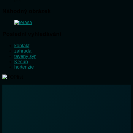
Náhodný obrázek
Poslední vyhledávání
kontakt
zahrada
tavený sýr
Kecup
hortenzie