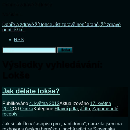
Dobře a zdravě žít lehce
Načítání...
Přejít
Dobře a zdravě žít lehce
Jíst zdravě není drahé, žít zdravě
k
není těžké.
obsahu
RSS
webu
Vyhledávání
Výsledky vyhledávání:
Lokše
Jak děláte lokše?
Publikováno
4. května 2012
Aktualizováno
17. května
2012
Od
Olinka
Kategorie:
Hlavní jídla
,
Jídlo
,
Zapomenuté
recepty
Jak si tak čtu v časopisu pro „paní domu“, narazila jsem na
rozhovor s českou herečkou, pocházející ze Slovenska.