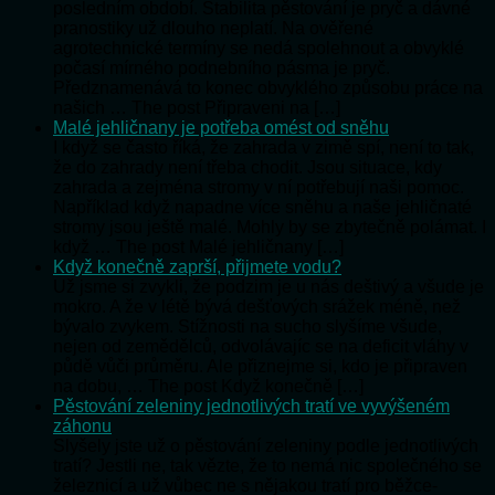
posledním období. Stabilita pěstování je pryč a dávné
pranostiky už dlouho neplatí. Na ověřené
agrotechnické termíny se nedá spolehnout a obvyklé
počasí mírného podnebního pásma je pryč.
Předznamenává to konec obvyklého způsobu práce na
našich … The post Připraveni na […]
Malé jehličnany je potřeba omést od sněhu
I když se často říká, že zahrada v zimě spí, není to tak,
že do zahrady není třeba chodit. Jsou situace, kdy
zahrada a zejména stromy v ní potřebují naši pomoc.
Například když napadne více sněhu a naše jehličnaté
stromy jsou ještě malé. Mohly by se zbytečně polámat. I
když … The post Malé jehličnany […]
Když konečně zaprší, přijmete vodu?
Už jsme si zvykli, že podzim je u nás deštivý a všude je
mokro. A že v létě bývá dešťových srážek méně, než
bývalo zvykem. Stížnosti na sucho slyšíme všude,
nejen od zemědělců, odvolávajíc se na deficit vláhy v
půdě vůči průměru. Ale přiznejme si, kdo je připraven
na dobu, … The post Když konečně […]
Pěstování zeleniny jednotlivých tratí ve vyvýšeném
záhonu
Slyšely jste už o pěstování zeleniny podle jednotlivých
tratí? Jestli ne, tak vězte, že to nemá nic společného se
železnicí a už vůbec ne s nějakou tratí pro běžce-