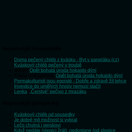
Nejnovější komentáře
Doma pečený chléb z kvásku - Byt v paneláku (cz)
:
Kváskový chléb pečený v troubě
admin
:
Opět bohatá úroda hokaido dýní
Emilie Vošlajerová
:
Opět bohatá úroda hokaido dýní
Permakulturisti jsou egoisté - Dobře a zdravě žít lehce
:
Investice do umělých hnojiv nemusí stačit
Lenka
:
„Čerstvé“ pečivo z mrazáku
Nejnovější příspěvky
Kváskový chléb od sousedky
Je dobré mít možnost si vybrat
Lečo chutná i pejskovi
Když nedáte (slepici žrát), nedostane (od slepice