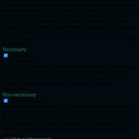
that are categorized as necessary are stored on your browser
as they are essential for the working of basic functionalities of
the website. We also use third-party cookies that help us
analyze and understand how you use this website. These
cookies will be stored in your browser only with your consent.
You also have the option to opt-out of these cookies. But
opting out of some of these cookies may affect your browsing
experience.
Necessary
Necessary
Vždy povoleno
Necessary cookies are absolutely essential for the website to
function properly. This category only includes cookies that
ensures basic functionalities and security features of the
website. These cookies do not store any personal
information.
Non-necessary
Non-necessary
Any cookies that may not be particularly necessary for the
website to function and is used specifically to collect user
personal data via analytics, ads, other embedded contents
are termed as non-necessary cookies. It is mandatory to
procure user consent prior to running these cookies on your
website.