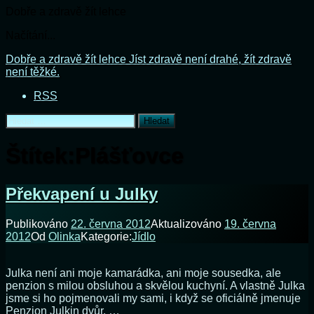
Dobře a zdravě žít lehce
Načítání...
Přejít
Dobře a zdravě žít lehce
Jíst zdravě není drahé, žít zdravě
k
není těžké.
obsahu
RSS
webu
Vyhledávání
Štítek:
Plášťovce
Překvapení u Julky
Publikováno
22. června 2012
Aktualizováno
19. června
2012
Od
Olinka
Kategorie:
Jídlo
Julka není ani moje kamarádka, ani moje sousedka, ale
penzion s milou obsluhou a skvělou kuchyní. A vlastně Julka
jsme si ho pojmenovali my sami, i když se oficiálně jmenuje
Penzion Julkin dvůr. …