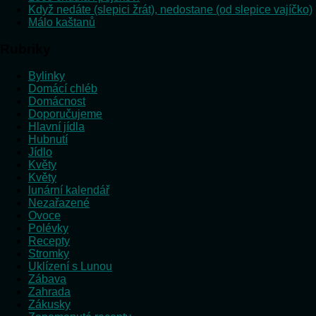
Když nedáte (slepici žrát), nedostane (od slepice vajíčko)
Málo kaštanů
Rubriky
Bylinky
Domácí chléb
Domácnost
Doporučujeme
Hlavní jídla
Hubnutí
Jídlo
Květy
Květy
lunární kalendář
Nezařazené
Ovoce
Polévky
Recepty
Stromky
Uklízení s Lunou
Zábava
Zahrada
Zákusky