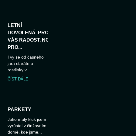
LETNÍ
DOVOLENÁ. PRO
VÁS RADOST, NO
PRO...
I vy se od časného
jara staráte o
rostlinky v...
ČÍST DÁLE
PARKETY
Jako malý kluk jsem
vyrůstal v činžovním
domě, kde jsme...