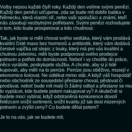
Volby nejsou každé čtyři roky. Každý den volíme svými penězi.
Každý den penězi určujeme, zda se bude mít dobře babka v
Německu, která vlastní síť, nebo vaši spolužáci a známí, kteří
nás zásobují nezbytnými potřebami. Svými penězi rozhodujete
o tom, kdo bude prosperovat a kdo chudnout.
Tak, jak byste si měli chovat svého sedláka, který vám prodává
kvalitní čisté maso bez hormonů a antibiotik, který vám dodává
čerstvé vajíčka od slepic z louky, který má pro vás kvalitní a
chutnou zeleninu, měli byste podporovat svého prodejce
potravin a potřeb do domácnosti. Neboť i vy chodíte do práce,
něco vyrábíte, poskytujete službu. A chcete, aby si ji lidé
kupovali, aby měli na to peníze. Peníze jsou oběživo, musejí v
ekonomice kolovat. Ne odtékat mimo stát. A když váš hospodář
nebo obchodník ze sousedství přestane chovat, pěstovat či
prodávat, neboť bude mít malý či žádný odbyt a přestane se mu
to vyplácet, kde budete potom nakupovat vy? A skutečně si
budete moci vybírat, když odstraněná konkurence dovolí
řetězcem snížit sortiment, snížit kvalitu již tak dost mizerných
potravin a zvýšit ceny? Co budete dělat potom?
Je to na vás, jak se budete mít.