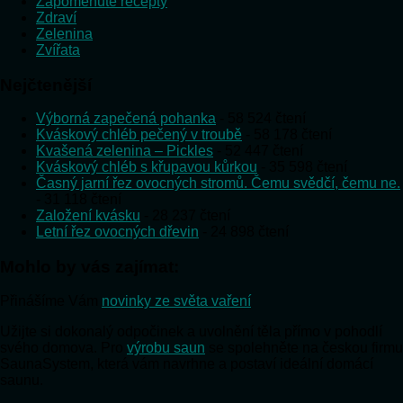
Zapomenuté recepty
Zdraví
Zelenina
Zvířata
Nejčtenější
Výborná zapečená pohanka
- 58 524 čtení
Kváskový chléb pečený v troubě
- 58 178 čtení
Kvašená zelenina – Pickles
- 52 447 čtení
Kváskový chléb s křupavou kůrkou
- 35 598 čtení
Časný jarní řez ovocných stromů. Čemu svědčí, čemu ne.
- 31 118 čtení
Založení kvásku
- 28 237 čtení
Letní řez ovocných dřevin
- 24 898 čtení
Mohlo by vás zajímat:
Přinášíme Vám
novinky ze světa vaření
Užijte si dokonalý odpočinek a uvolnění těla přímo v pohodlí
svého domova. Pro
výrobu saun
se spolehněte na českou firmu
SaunaSystem, která vám navrhne a postaví ideální domácí
saunu.