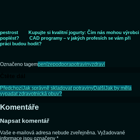
pestrost
Kupujte si kvalitní jogurty: Čím nás mohou výrobci
poplést?
CAD programy – v jakých profesích se vám při
práci budou hodit?
Označeno tagem
peníze
podpora
potraviny
zdraví
Čtěte dál
Předchozí
Jak správně skladovat potraviny
Další
Jak by měla
vypadat zdravotnická obuv?
Komentáře
Napsat komentář
Vaše e-mailová adresa nebude zveřejněna.
Vyžadované
informace jsou označeny
*