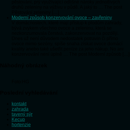
pěstování, prý využívající odlišné nároky jednotlivých
druhů zeleniny na výživu v půdě. A jaký to … The post
Pěstování zeleniny […]
Moderní způsob konzervování ovoce – zavřeniny
V domácnostech, které mají přístup k plodům zahrady,
bývá zvykem všechno ovoce a zeleninu, která se
nezkonzumovala čerstvá, zakonzervovat na později.
Dnes už není důvodem nedostatek potravin či přímo
ovoce mimo sezóny, spíše snaha získat ovoce domácí
kvality anebo také ušetřit peníze za jeho nákup. No ani
konzervování není úplně … The post Moderní způsob […]
Náhodný obrázek
Foto:HG
Poslední vyhledávání
kontakt
zahrada
tavený sýr
Kecup
hortenzie