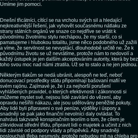
Umíme jim pomoci.
Dnešní třicátníci, cítící se na vrcholu svých sil a hledající
nejkreativnější řešení, jak vyhovět současnému nátlaku ze
strany státních orgánů ve snaze co nejdříve se vrátit k
původnímu životnímu stylu nechápou, že my starší, co si
pamatujeme i hlubokou totalitu, jsme něco podobného už zažili
a víme, že servilnost se nevyplácí, dlouhodobě určitě ne. Že k
původnímu životu se už nevrátíme, protože nám to nedovolí a
každý ústupek je jen dalším akceptováním autority, která by bez
toho svou moc nad námi ztratila. Už se to stalo a ne jen jednou.
Některým tlakům se nedá ubránit, alespoň ne teď, neboť
donucovací prostředky státu připomínají bašovaní mafií ve
svém rajónu. Zajímavé je, že i za nejhorší porušení
vyhlášených pravidel, o kterých efektivnosti i zákonnosti si
můžeme myslet své, nejsou lidé zavírání do vězení, aby
opravdu nešířili nákazu, ale jsou udělovány peněžité pokuty.
Aby lidé byli připraveni o své peníze, výdělky i úspory a
snadněji se pak jako finanční nevolníci daly ovládat. To
nahrává takzvaně konspiračním teoriím o tom, že cílem je
zlikvidovat střední třídu, připravit lidi o majetek a učinit z nich
lidi závislé od podpory vlády a příspěvků. Aby snadněji
poslouchali třeba nesmysly, protože nebudou mít na chleba pro