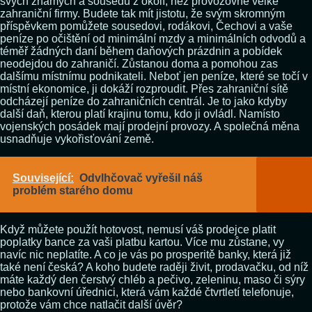
svých známých a sousedů z okolí, než provozovně velké
zahraniční firmy. Budete tak mít jistotu, že svým skromným
příspěvkem pomůžete sousedovi, rodákovi, Čechovi a vaše
peníze po očištění od minimální mzdy a minimálních odvodů a
téměř žádných daní během daňových prázdnin a pobídek
neodejdou do zahraničí. Zůstanou doma a pomohou zas
dalšímu místnímu podnikateli. Neboť jen peníze, které se točí v
místní ekonomice, ji dokáží rozproudit. Přes zahraniční sítě
odcházejí peníze do zahraničních centrál. Je to jako kdyby
další daň, kterou platí krajinu tomu, kdo ji ovládl. Namísto
vojenských posádek mají prodejní provozy. A společná měna
usnadňuje vykořisťování země.
Související:
Odvlhčovač vyřešil náš
problém starého domu
Když můžete použít hotovost, nemusí váš prodejce platit
poplatky bance za vaši platbu kartou. Více mu zůstane, vy
navíc nic neplatíte. A co je vás po prosperitě banky, která již
také není česká? A koho budete raději živit, prodavačku, od níž
máte každý den čerstvý chléb a pečivo, zeleninu, maso či sýry
nebo bankovní úřednici, která vám každé čtvrtletí telefonuje,
protože vám chce natlačit další úvěr?