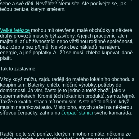
sebe a své děti. Nevěříte? Nemusíte. Ale podívejte se, jak
tečou peníze, kterým směrem.
Velké řetězce
mohou mít otevřené, malé obchůdky a některé
druhy provozů musely být zavřeny. A jejich pracovníci ale i
majitelé, ať už živnostníci nebo většinou rodinné společnosti,
bez tržeb a bez příjmů. Ne však bez nákladů na nájem,
energie, a jiné poplatky. A i žít se musí, chleba kupovat, daně
platit.
Tak to zastavme.
Vždy když můžu, zajdu raději do malého lokálního obchodu a
koupím tam. Baterky, chléb, mléčné výrobky, potřeby do
domácnosti. Já vím, často je to jedno a totéž zboží, jako v
supermarketech. Kromě těch lokálních produktů, samozřejmě.
Takže o kvalitu strach mít nemusím. A stejně to dělám, když
musím natankovat auto. Místo toho, abych zašel na některou
síťovou čerpačky, zahnu na
čerpací stanici
svého kamaráda.
Raději dejte své peníze, kterých mnoho nemáte, někomu ze