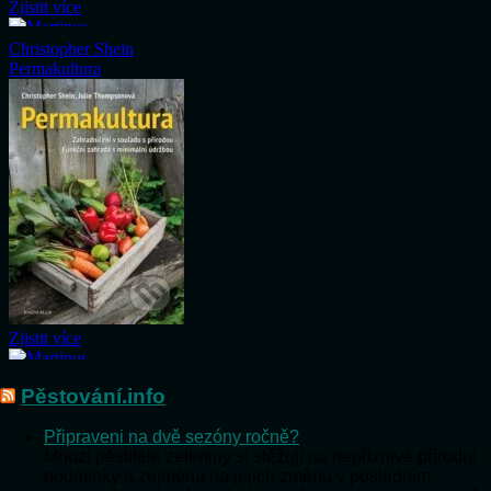
Pěstování.info
Připraveni na dvě sezóny ročně?
Mnozí pěstitelé zeleniny si stěžují na nepříznivé přírodní
podmínky a zejména na jejich změnu v posledním