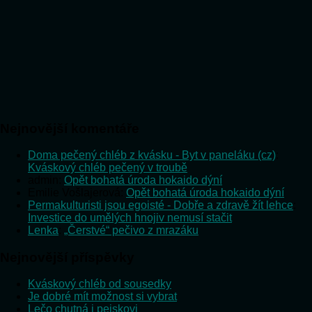
Nejnovější komentáře
Doma pečený chléb z kvásku - Byt v paneláku (cz)
:
Kváskový chléb pečený v troubě
admin
:
Opět bohatá úroda hokaido dýní
Emilie Vošlajerová
:
Opět bohatá úroda hokaido dýní
Permakulturisti jsou egoisté - Dobře a zdravě žít lehce
:
Investice do umělých hnojiv nemusí stačit
Lenka
:
„Čerstvé“ pečivo z mrazáku
Nejnovější příspěvky
Kváskový chléb od sousedky
Je dobré mít možnost si vybrat
Lečo chutná i pejskovi