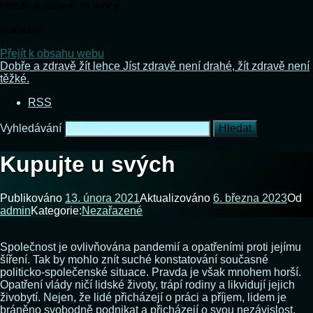
Dobře a zdravě žít lehce
Načítání...
Přejít k obsahu webu
Dobře a zdravě žít lehce
Jíst zdravě není drahé, žít zdravě není
těžké.
RSS
Vyhledávání
Kupujte u svých
Publikováno
13. února 2021
Aktualizováno
6. března 2023
Od
admin
Kategorie:
Nezařazené
Společnost je ovlivňována pandemií a opatřeními proti jejímu
šíření. Tak by mohlo znít suché konstatování současné
politicko-společenské situace. Pravda je však mnohem horší.
Opatření vlády ničí lidské životy, trápí rodiny a likvidují jejich
živobytí. Nejen, že lidé přicházejí o práci a příjem, lidem je
bráněno svobodně podnikat a přicházejí o svou nezávislost.