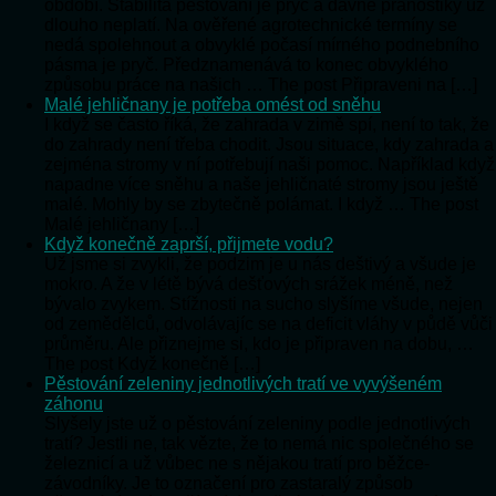
období. Stabilita pěstování je pryč a dávné pranostiky už
dlouho neplatí. Na ověřené agrotechnické termíny se
nedá spolehnout a obvyklé počasí mírného podnebního
pásma je pryč. Předznamenává to konec obvyklého
způsobu práce na našich … The post Připraveni na […]
Malé jehličnany je potřeba omést od sněhu
I když se často říká, že zahrada v zimě spí, není to tak, že
do zahrady není třeba chodit. Jsou situace, kdy zahrada a
zejména stromy v ní potřebují naši pomoc. Například když
napadne více sněhu a naše jehličnaté stromy jsou ještě
malé. Mohly by se zbytečně polámat. I když … The post
Malé jehličnany […]
Když konečně zaprší, přijmete vodu?
Už jsme si zvykli, že podzim je u nás deštivý a všude je
mokro. A že v létě bývá dešťových srážek méně, než
bývalo zvykem. Stížnosti na sucho slyšíme všude, nejen
od zemědělců, odvolávajíc se na deficit vláhy v půdě vůči
průměru. Ale přiznejme si, kdo je připraven na dobu, …
The post Když konečně […]
Pěstování zeleniny jednotlivých tratí ve vyvýšeném
záhonu
Slyšely jste už o pěstování zeleniny podle jednotlivých
tratí? Jestli ne, tak vězte, že to nemá nic společného se
železnicí a už vůbec ne s nějakou tratí pro běžce-
závodníky. Je to označení pro zastaralý způsob