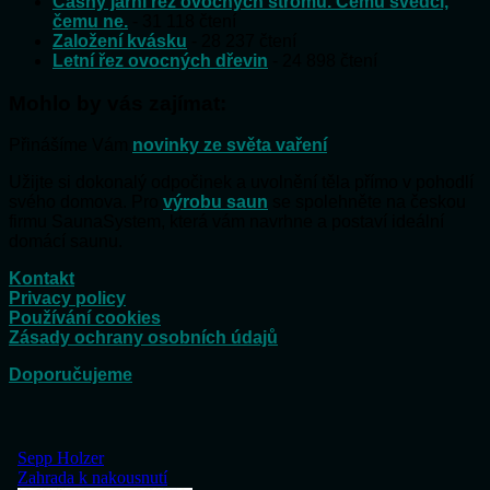
Časný jarní řez ovocných stromů. Čemu svědčí,
čemu ne.
- 31 118 čtení
Založení kvásku
- 28 237 čtení
Letní řez ovocných dřevin
- 24 898 čtení
Mohlo by vás zajímat:
Přinášíme Vám
novinky ze světa vaření
Užijte si dokonalý odpočinek a uvolnění těla přímo v pohodlí
svého domova. Pro
výrobu saun
se spolehněte na českou
firmu SaunaSystem, která vám navrhne a postaví ideální
domácí saunu.
Kontakt
Privacy policy
Používání cookies
Zásady ochrany osobních údajů
Doporučujeme