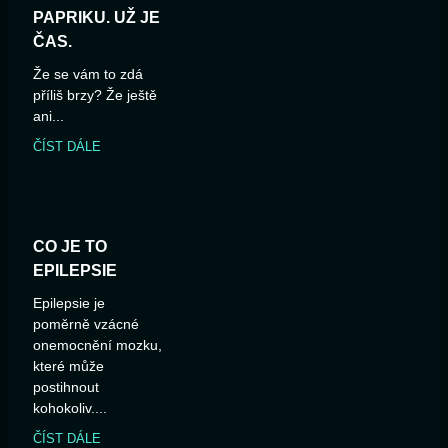
PAPRIKU. UŽ JE
ČAS.
Že se vám to zdá
příliš brzy? Že ještě
ani...
ČÍST DÁLE
CO JE TO
EPILEPSIE
Epilepsie je
poměrně vzácné
onemocnění mozku,
které může
postihnout
kohokoliv....
ČÍST DÁLE