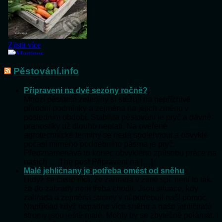
Pěstování.info
Připraveni na dvě sezóny ročně?
Mnozí pěstitelé zeleniny si stěžují na nepříznivé
přírodní podmínky a zejména na jejich změnu v
posledním období. Stabilita pěstování je pryč a dávné
pranostiky už dlouho neplatí. Na ověřené
agrotechnické termíny se nedá spolehnout a obvyklé
počasí mírného podnebního pásma je pryč.
Předznamenává to konec obvyklého způsobu práce na
našich … The post Připraveni na […]
Malé jehličnany je potřeba omést od sněhu
I když se často říká, že zahrada v zimě spí, není to tak,
že do zahrady není třeba chodit. Jsou situace, kdy
zahrada a zejména stromy v ní potřebují naši pomoc.
Například když napadne více sněhu a naše jehličnaté
stromy jsou ještě malé. Mohly by se zbytečně polámat. I