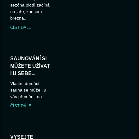
sezóna plotů začíná
na jaře, koncem
března...
ČÍST DÁLE
SAUNOVÁNÍ SI
MŮŽETE UŽÍVAT
I U SEBE...
Vlastní domácí
sauna se může i u
vás přeměnit na...
ČÍST DÁLE
VYSEJTE