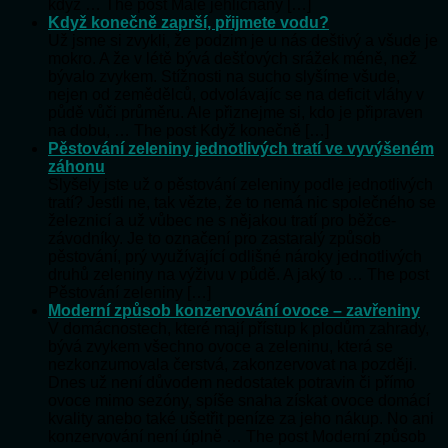
když … The post Malé jehličnany […]
Když konečně zaprší, přijmete vodu?
Už jsme si zvykli, že podzim je u nás deštivý a všude je
mokro. A že v létě bývá dešťových srážek méně, než
bývalo zvykem. Stížnosti na sucho slyšíme všude,
nejen od zemědělců, odvolávajíc se na deficit vláhy v
půdě vůči průměru. Ale přiznejme si, kdo je připraven
na dobu, … The post Když konečně […]
Pěstování zeleniny jednotlivých tratí ve vyvýšeném
záhonu
Slyšely jste už o pěstování zeleniny podle jednotlivých
tratí? Jestli ne, tak vězte, že to nemá nic společného se
železnicí a už vůbec ne s nějakou tratí pro běžce-
závodníky. Je to označení pro zastaralý způsob
pěstování, prý využívající odlišné nároky jednotlivých
druhů zeleniny na výživu v půdě. A jaký to … The post
Pěstování zeleniny […]
Moderní způsob konzervování ovoce – zavřeniny
V domácnostech, které mají přístup k plodům zahrady,
bývá zvykem všechno ovoce a zeleninu, která se
nezkonzumovala čerstvá, zakonzervovat na později.
Dnes už není důvodem nedostatek potravin či přímo
ovoce mimo sezóny, spíše snaha získat ovoce domácí
kvality anebo také ušetřit peníze za jeho nákup. No ani
konzervování není úplně … The post Moderní způsob