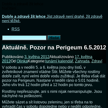
Dobře a zdravě žít lehce
Načítání...
Přejít
Dobře a zdravě žít lehce
Jíst zdravě není drahé, žít zdravě
k
není těžké.
obsahu
RSS
webu
Vyhledávání
Aktuálně. Pozor na Perigeum 6.5.2012
Publikováno
3. května 2012
Aktualizováno
17. května
2012
Od
Olinka
Kategorie:
lunární kalendář
,
Zahrada
,
Zdraví
V sobotu a v neděli 5. a 6. května jsou dny listů, v
zvířetníkové znamení vládne Štír. Můžete všechny rostliny
dobře zalít, nyní velmi dobře vodu zužitkují. Je třeba však dát
pozor na Perigeum. Nastane v neděli ráno o 5:01 hodině.
Jeho vliv trvá 12 hodin před a 12 hodin po tomto jevu.
Rostliny nepřesazujte, ani s nimi nijak nemanipulujte. Jsou
náchylné na poškození.
Můžete sázet a sít listovou zeleninu, jen si třeba na to
vyhradit čas v sobotu dopoledne nebo v neděli odpoledne.