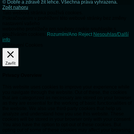
© Dobře a zdravě žít lehce. Všechna práva vyhrazena.
Zpět nahoru
Tato webová stránka používá cookies.
Pokračováním v prohlížení této webové stránky bez změny
nastavení vašeho
webového prohlížeče pro soubory cookie souhlasíte s
používáním cookies.
Rozumím/Ano
Reject
Nesouhlas/Další
info
Nastavení Cookies
Zavřít
Privacy Overview
This website uses cookies to improve your experience while
you navigate through the website. Out of these, the cookies
that are categorized as necessary are stored on your browser
as they are essential for the working of basic functionalities of
the website. We also use third-party cookies that help us
analyze and understand how you use this website. These
cookies will be stored in your browser only with your consent.
You also have the option to opt-out of these cookies. But
opting out of some of these cookies may affect your browsing