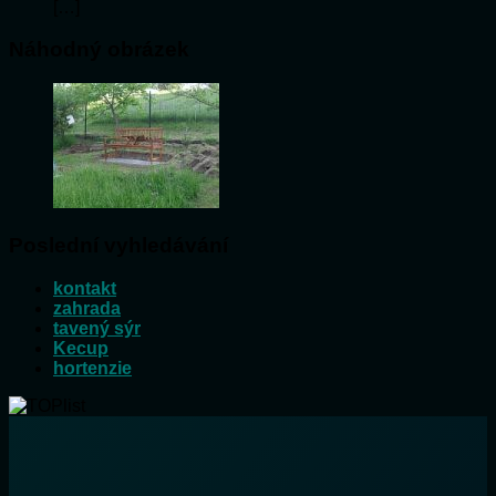
[…]
Náhodný obrázek
Poslední vyhledávání
kontakt
zahrada
tavený sýr
Kecup
hortenzie