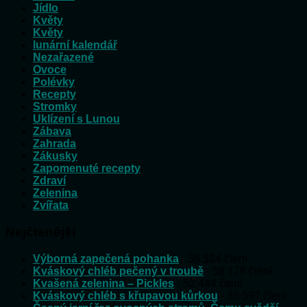
Jídlo
Květy
Květy
lunární kalendář
Nezařazené
Ovoce
Polévky
Recepty
Stromky
Uklízení s Lunou
Zábava
Zahrada
Zákusky
Zapomenuté recepty
Zdraví
Zelenina
Zvířata
Nejčtenější
Výborná zapečená pohanka
- 58 524 čtení
Kváskový chléb pečený v troubě
- 58 178 čtení
Kvašená zelenina – Pickles
- 52 444 čtení
Kváskový chléb s křupavou kůrkou
- 35 597 čtení