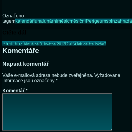
Označeno
tagem
kalendář
luna
lunární
měsíc
měsíční
Perigeum
spln
zahrada
Čtěte dál
Předchozí
Další
Aktuálně 3. května 2012
Jak děláte lokše?
Komentáře
Napsat komentář
Vaše e-mailová adresa nebude zveřejněna.
Vyžadované
informace jsou označeny
*
Komentář
*