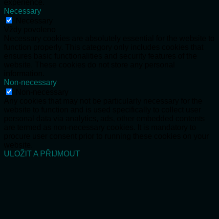
experience.
Necessary
Necessary
Vždy povoleno
Necessary cookies are absolutely essential for the website to
function properly. This category only includes cookies that
ensures basic functionalities and security features of the
website. These cookies do not store any personal
information.
Non-necessary
Non-necessary
Any cookies that may not be particularly necessary for the
website to function and is used specifically to collect user
personal data via analytics, ads, other embedded contents
are termed as non-necessary cookies. It is mandatory to
procure user consent prior to running these cookies on your
website.
ULOŽIT A PŘIJMOUT