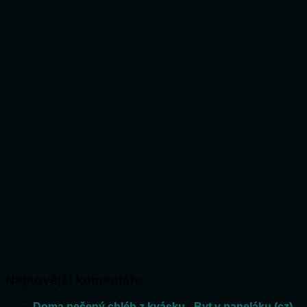
Nejnovější komentáře
Doma pečený chléb z kvásku - Byt v paneláku (cz)
: