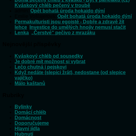
Kváskový chléb pečený v troubě
admin
:
Opět bohatá úroda hokaido dýní
Emilie Vošlajerová
:
Opět bohatá úroda hokaido dýní
Permakulturisti jsou egoisté - Dobře a zdravě žít
lehce
:
Investice do umělých hnojiv nemusí stačit
Lenka
:
„Čerstvé“ pečivo z mrazáku
Nejnovější příspěvky
Kváskový chléb od sousedky
Je dobré mít možnost si vybrat
Lečo chutná i pejskovi
Když nedáte (slepici žrát), nedostane (od slepice
vajíčko)
Málo kaštanů
Rubriky
Bylinky
Domácí chléb
Domácnost
Doporučujeme
Hlavní jídla
Hubnutí