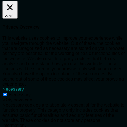
Zavřít
Privacy Overview
This website uses cookies to improve your experience while
you navigate through the website. Out of these, the cookies
that are categorized as necessary are stored on your browser
as they are essential for the working of basic functionalities of
the website. We also use third-party cookies that help us
analyze and understand how you use this website. These
cookies will be stored in your browser only with your consent.
You also have the option to opt-out of these cookies. But
opting out of some of these cookies may affect your browsing
experience.
Necessary
Necessary
Vždy povoleno
Necessary cookies are absolutely essential for the website to
function properly. This category only includes cookies that
ensures basic functionalities and security features of the
website. These cookies do not store any personal
information.