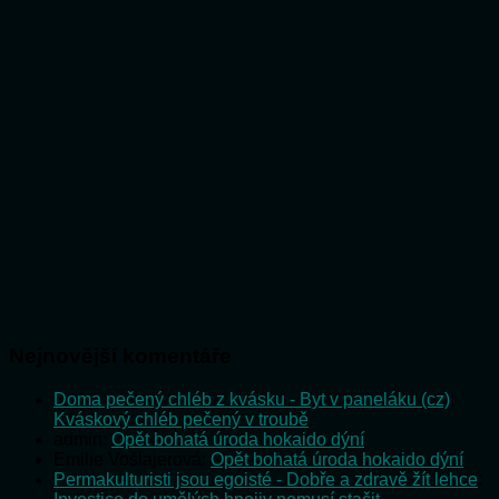
Nejnovější komentáře
Doma pečený chléb z kvásku - Byt v paneláku (cz)
:
Kváskový chléb pečený v troubě
admin
:
Opět bohatá úroda hokaido dýní
Emilie Vošlajerová
:
Opět bohatá úroda hokaido dýní
Permakulturisti jsou egoisté - Dobře a zdravě žít lehce
: