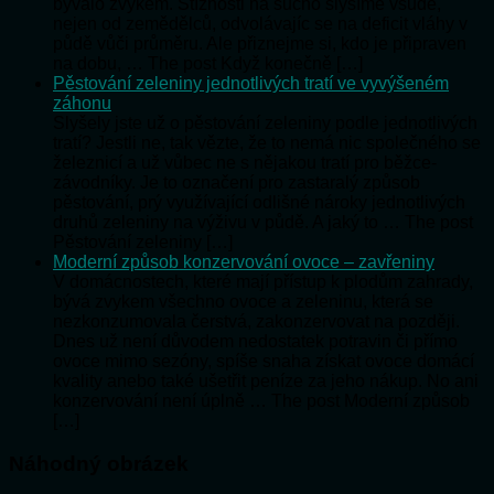
bývalo zvykem. Stížnosti na sucho slyšíme všude,
nejen od zemědělců, odvolávajíc se na deficit vláhy v
půdě vůči průměru. Ale přiznejme si, kdo je připraven
na dobu, … The post Když konečně […]
Pěstování zeleniny jednotlivých tratí ve vyvýšeném
záhonu
Slyšely jste už o pěstování zeleniny podle jednotlivých
tratí? Jestli ne, tak vězte, že to nemá nic společného se
železnicí a už vůbec ne s nějakou tratí pro běžce-
závodníky. Je to označení pro zastaralý způsob
pěstování, prý využívající odlišné nároky jednotlivých
druhů zeleniny na výživu v půdě. A jaký to … The post
Pěstování zeleniny […]
Moderní způsob konzervování ovoce – zavřeniny
V domácnostech, které mají přístup k plodům zahrady,
bývá zvykem všechno ovoce a zeleninu, která se
nezkonzumovala čerstvá, zakonzervovat na později.
Dnes už není důvodem nedostatek potravin či přímo
ovoce mimo sezóny, spíše snaha získat ovoce domácí
kvality anebo také ušetřit peníze za jeho nákup. No ani
konzervování není úplně … The post Moderní způsob
[…]
Náhodný obrázek