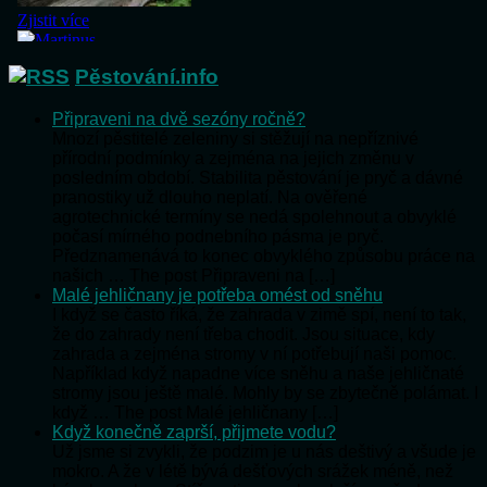
Pěstování.info
Připraveni na dvě sezóny ročně?
Mnozí pěstitelé zeleniny si stěžují na nepříznivé
přírodní podmínky a zejména na jejich změnu v
posledním období. Stabilita pěstování je pryč a dávné
pranostiky už dlouho neplatí. Na ověřené
agrotechnické termíny se nedá spolehnout a obvyklé
počasí mírného podnebního pásma je pryč.
Předznamenává to konec obvyklého způsobu práce na
našich … The post Připraveni na […]
Malé jehličnany je potřeba omést od sněhu
I když se často říká, že zahrada v zimě spí, není to tak,
že do zahrady není třeba chodit. Jsou situace, kdy
zahrada a zejména stromy v ní potřebují naši pomoc.
Například když napadne více sněhu a naše jehličnaté
stromy jsou ještě malé. Mohly by se zbytečně polámat. I
když … The post Malé jehličnany […]
Když konečně zaprší, přijmete vodu?
Už jsme si zvykli, že podzim je u nás deštivý a všude je
mokro. A že v létě bývá dešťových srážek méně, než