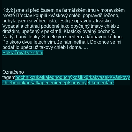
Když jsme si před časem na farmářském trhu v moravském
městě Břeclav koupili kváskový chléb, popravdě řečeno,
nebyla jsem si vůbec jistá, jestli je opravdu z kvásku.
Vypadal a chutnal podobně jako obyčejný tmavý chléb z
droždím, upečený v pekárně. Klasický oválný bochník.
Nadýchaný, lehký. S měkkým středem a křupavou kůrkou.
Po skoro dvou letech vím, že nám nelhali. Dokonce se mi
podařilo upéct už takový chléb i doma. …
Kváskový
Pokračovat ve čtení
chléb
s
křupavou
Označeno
kůrkou
tagem
bochník
cuketka
jednoduchý
košík
kůrka
kvásek
Kváskový
u
chléb
mouka
ošatka
pečení
recept
suroviny
4 komentáře
textu
s
názvem
Kváskov
chléb
s
křupavo
kůrkou