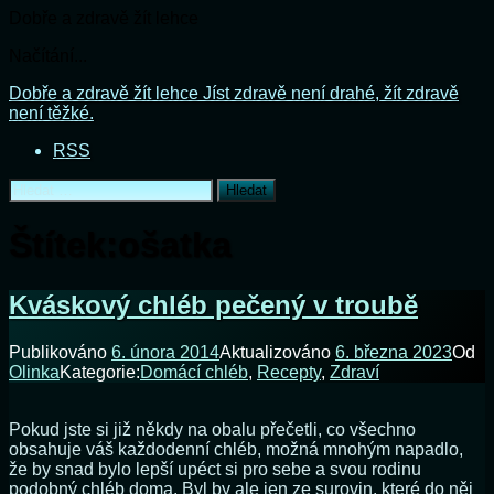
Dobře a zdravě žít lehce
Načítání...
Přejít
Dobře a zdravě žít lehce
Jíst zdravě není drahé, žít zdravě
k
není těžké.
obsahu
RSS
webu
Vyhledávání
Štítek:
ošatka
Kváskový chléb pečený v troubě
Publikováno
6. února 2014
Aktualizováno
6. března 2023
Od
Olinka
Kategorie:
Domácí chléb
,
Recepty
,
Zdraví
Pokud jste si již někdy na obalu přečetli, co všechno
obsahuje váš každodenní chléb, možná mnohým napadlo,
že by snad bylo lepší upéct si pro sebe a svou rodinu
podobný chléb doma. Byl by ale jen ze surovin, které do něj