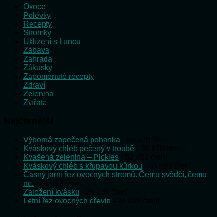
Ovoce
Polévky
Recepty
Stromky
Uklízení s Lunou
Zábava
Zahrada
Zákusky
Zapomenuté recepty
Zdraví
Zelenina
Zvířata
Nejčtenější
Výborná zapečená pohanka
- 58 529 čtení
Kváskový chléb pečený v troubě
- 58 178 čtení
Kvašená zelenina – Pickles
- 52 451 čtení
Kváskový chléb s křupavou kůrkou
- 35 598 čtení
Časný jarní řez ovocných stromů. Čemu svědčí, čemu
ne.
- 31 118 čtení
Založení kvásku
- 28 237 čtení
Letní řez ovocných dřevin
- 24 898 čtení