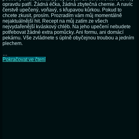
opravdu patří. Žádná éčka, žádná zbytečná chemie. A navíc
čerstvě upečený, voňavý, s křupavou kůrkou. Pokud to
chcete zkusit, prosím. Prozradím vám můj momentálně
nejaktuálnější hit. Recept na můj zatím ze všech
nejvydařenější kváskový chléb. Na jeho upečení nebudete
potřebovat žádné extra pomůcky. Ani formu, ani domácí
pekárnu. Vše zvládnete s úplně obyčejnou troubou a jedním
plechem.
…
Kváskový
Pokračovat ve čtení
chléb
pečený
v
troubě