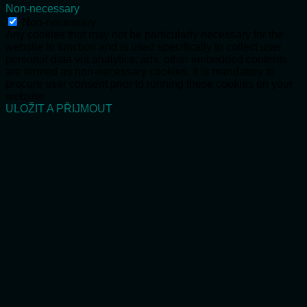
Non-necessary
Non-necessary
Any cookies that may not be particularly necessary for the
website to function and is used specifically to collect user
personal data via analytics, ads, other embedded contents
are termed as non-necessary cookies. It is mandatory to
procure user consent prior to running these cookies on your
website.
ULOŽIT A PŘIJMOUT