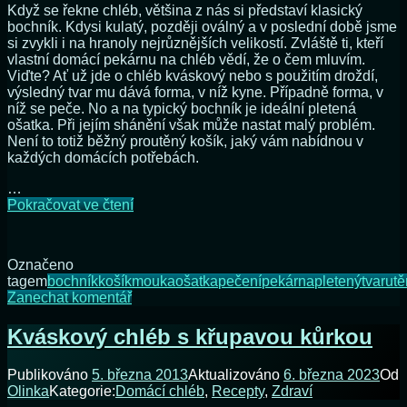
Když se řekne chléb, většina z nás si představí klasický
bochník. Kdysi kulatý, později oválný a v poslední době jsme
si zvykli i na hranoly nejrůznějších velikostí. Zvláště ti, kteří
vlastní domácí pekárnu na chléb vědí, že o čem mluvím.
Viďte? Ať už jde o chléb kváskový nebo s použitím droždí,
výsledný tvar mu dává forma, v níž kyne. Případně forma, v
níž se peče. No a na typický bochník je ideální pletená
ošatka. Při jejím shánění však může nastat malý problém.
Není to totiž běžný proutěný košík, jaký vám nabídnou v
každých domácích potřebách.
…
Ošatka
Pokračovat ve čtení
na
chléb
Označeno
tagem
bochník
košík
mouka
ošatka
pečení
pekárna
pletený
tvar
utě
na
Zanechat komentář
Ošatka
na
Kváskový chléb s křupavou kůrkou
chléb
Publikováno
5. března 2013
Aktualizováno
6. března 2023
Od
Olinka
Kategorie:
Domácí chléb
,
Recepty
,
Zdraví