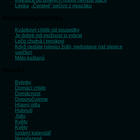
Investice do umělých hnojiv nemusí stačit
Lenka
:
„Čerstvé“ pečivo z mrazáku
Nejnovější příspěvky
Kváskový chléb od sousedky
Je dobré mít možnost si vybrat
Lečo chutná i pejskovi
Když nedáte (slepici žrát), nedostane (od slepice
vajíčko)
Málo kaštanů
Rubriky
Bylinky
Domácí chléb
Domácnost
Doporučujeme
Hlavní jídla
Hubnutí
Jídlo
Květy
Květy
lunární kalendář
Nezařazené