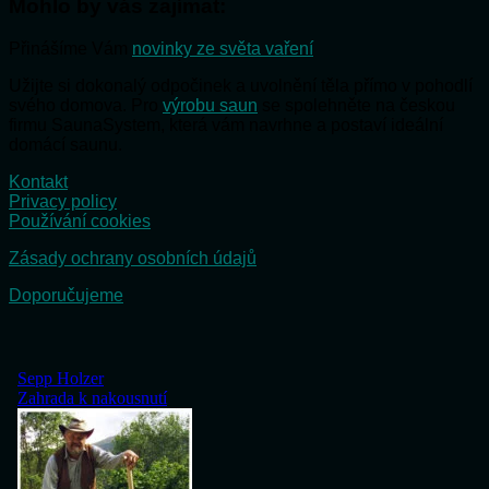
Mohlo by vás zajímat:
Přinášíme Vám
novinky ze světa vaření
Užijte si dokonalý odpočinek a uvolnění těla přímo v pohodlí
svého domova. Pro
výrobu saun
se spolehněte na českou
firmu SaunaSystem, která vám navrhne a postaví ideální
domácí saunu.
Kontakt
Privacy policy
Používání cookies
Zásady ochrany osobních údajů
Doporučujeme