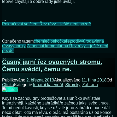
teprve chystají a dobré rady jistě uvítají.
…
Pokračovat ve čtení
Řez révy – ještě není pozdě
Označeno tagem
chemie
čípek
očka
řez
rodivý
úroda
vinná
réva
výhonky
Zanechat komentář
na Řez révy – ještě není
pozdě
Časný jarní řez ovocných stromů.
Čemu svědčí, čemu ne.
Publikováno
2. března 2013
Aktualizováno
11. října 2018
Od
Olinka
Kategorie:
lunární kalendář
,
Stromky
,
Zahrada
Když se začnou dny prodlužovat a sluníčko svítí stále
intenzivněji, každého zahrádkáře začnou jaksi svědit ruce.
To od nedočkavosti, kdy se už v té jeho zahrádce bude dát
něco dělat. Kdo má révu, o práci má postaráno už od konce