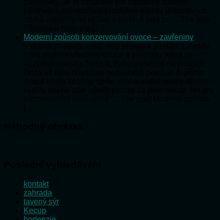
závodníky. Je to označení pro zastaralý způsob
pěstování, prý využívající odlišné nároky jednotlivých
druhů zeleniny na výživu v půdě. A jaký to … The post
Pěstování zeleniny […]
Moderní způsob konzervování ovoce – zavřeniny
V domácnostech, které mají přístup k plodům zahrady,
bývá zvykem všechno ovoce a zeleninu, která se
nezkonzumovala čerstvá, zakonzervovat na později.
Dnes už není důvodem nedostatek potravin či přímo
ovoce mimo sezóny, spíše snaha získat ovoce domácí
kvality anebo také ušetřit peníze za jeho nákup. No ani
konzervování není úplně … The post Moderní způsob
[…]
Náhodný obrázek
Poslední vyhledávání
kontakt
zahrada
tavený sýr
Kecup
hortenzie