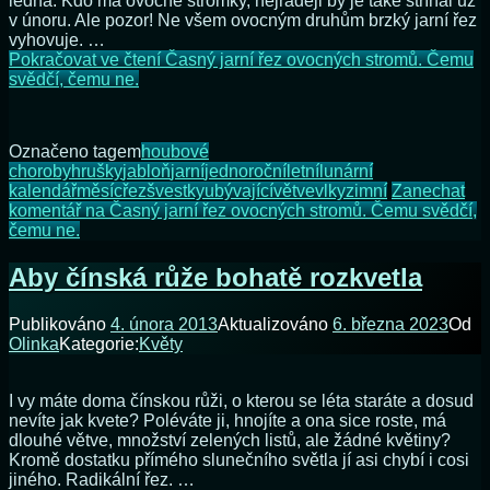
ledna. Kdo má ovocné stromky, nejraději by je také stříhal už
v únoru. Ale pozor! Ne všem ovocným druhům brzký jarní řez
vyhovuje. …
Pokračovat ve čtení
Časný jarní řez ovocných stromů. Čemu
svědčí, čemu ne.
Označeno tagem
houbové
choroby
hrušky
jabloň
jarní
jednoroční
letní
lunární
kalendář
měsíc
řez
švestky
ubývající
větve
vlky
zimní
Zanechat
komentář
na Časný jarní řez ovocných stromů. Čemu svědčí,
čemu ne.
Aby čínská růže bohatě rozkvetla
Publikováno
4. února 2013
Aktualizováno
6. března 2023
Od
Olinka
Kategorie:
Květy
I vy máte doma čínskou růži, o kterou se léta staráte a dosud
nevíte jak kvete? Poléváte ji, hnojíte a ona sice roste, má
dlouhé větve, množství zelených listů, ale žádné květiny?
Kromě dostatku přímého slunečního světla jí asi chybí i cosi
jiného. Radikální řez. …