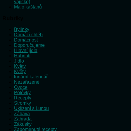
vajíčko)
Málo kaštanů
Rubriky
Bylinky
Domácí chléb
Domácnost
Doporučujeme
Hlavní jídla
Hubnutí
Jídlo
Květy
Květy
lunární kalendář
Nezařazené
Ovoce
Polévky
Recepty
Stromky
Uklízení s Lunou
Zábava
Zahrada
Zákusky
Zapomenuté recepty