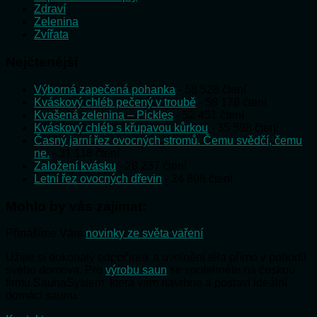
Zdraví
Zelenina
Zvířata
Nejčtenější
Výborná zapečená pohanka
- 58 528 čtení
Kváskový chléb pečený v troubě
- 58 178 čtení
Kvašená zelenina – Pickles
- 52 451 čtení
Kváskový chléb s křupavou kůrkou
- 35 598 čtení
Časný jarní řez ovocných stromů. Čemu svědčí, čemu
ne.
- 31 118 čtení
Založení kvásku
- 28 237 čtení
Letní řez ovocných dřevin
- 24 898 čtení
Mohlo by vás zajímat:
Přinášíme Vám
novinky ze světa vaření
Užijte si dokonalý odpočinek a uvolnění těla přímo v pohodlí
svého domova. Pro
výrobu saun
se spolehněte na českou
firmu SaunaSystem, která vám navrhne a postaví ideální
domácí saunu.