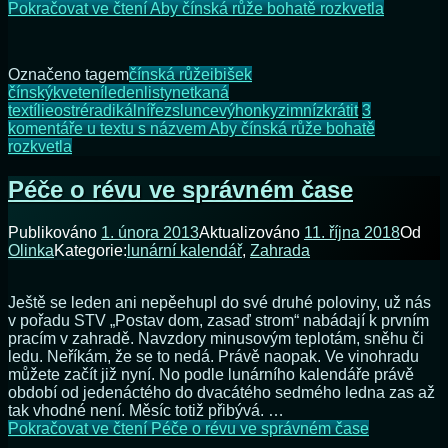
Pokračovat ve čtení
Aby čínská růže bohatě rozkvetla
Označeno tagem
čínská růže
ibišek
čínský
kvetení
leden
listy
netkaná
textílie
ostré
radikální
řez
slunce
výhonky
zimní
zkrátit
3
komentáře
u textu s názvem Aby čínská růže bohatě
rozkvetla
Péče o révu ve správném čase
Publikováno
1. února 2013
Aktualizováno
11. října 2018
Od
Olinka
Kategorie:
lunární kalendář
,
Zahrada
Ještě se leden ani nepěehupl do své druhé poloviny, už nás
v pořadu STV „Postav dom, zasaď strom“ nabádají k prvním
pracím v zahradě. Navzdory minusovým teplotám, sněhu či
ledu. Neříkám, že se to nedá. Právě naopak. Ve vinohradu
můžete začít již nyní. No podle lunárního kalendáře právě
období od jedenáctého do dvacátého sedmého ledna zas až
tak vhodné není. Měsíc totiž přibývá. …
Pokračovat ve čtení
Péče o révu ve správném čase