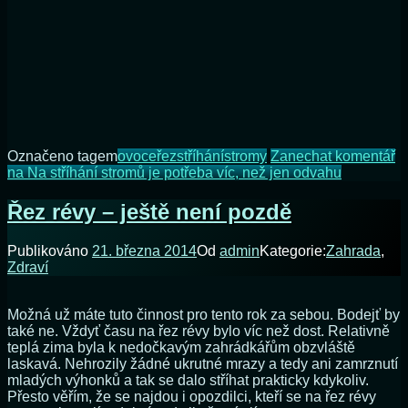
Označeno tagem
ovoce
řez
stříhání
stromy
Zanechat komentář
na Na stříhání stromů je potřeba víc, než jen odvahu
Řez révy – ještě není pozdě
Publikováno
21. března 2014
Od
admin
Kategorie:
Zahrada
,
Zdraví
Možná už máte tuto činnost pro tento rok za sebou. Bodejť by
také ne. Vždyť času na řez révy bylo víc než dost. Relativně
teplá zima byla k nedočkavým zahrádkářům obzvláště
laskavá. Nehrozily žádné ukrutné mrazy a tedy ani zamrznutí
mladých výhonků a tak se dalo stříhat prakticky kdykoliv.
Přesto věřím, že se najdou i opozdilci, kteří se na řez révy