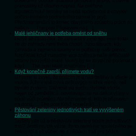
posledním období. Stabilita pěstování je pryč a dávné
pranostiky už dlouho neplatí. Na ověřené
agrotechnické termíny se nedá spolehnout a obvyklé
počasí mírného podnebního pásma je pryč.
Předznamenává to konec obvyklého způsobu práce na
našich … The post Připraveni na […]
Malé jehličnany je potřeba omést od sněhu
I když se často říká, že zahrada v zimě spí, není to tak,
že do zahrady není třeba chodit. Jsou situace, kdy
zahrada a zejména stromy v ní potřebují naši pomoc.
Například když napadne více sněhu a naše jehličnaté
stromy jsou ještě malé. Mohly by se zbytečně polámat. I
když … The post Malé jehličnany […]
Když konečně zaprší, přijmete vodu?
Už jsme si zvykli, že podzim je u nás deštivý a všude je
mokro. A že v létě bývá dešťových srážek méně, než
bývalo zvykem. Stížnosti na sucho slyšíme všude,
nejen od zemědělců, odvolávajíc se na deficit vláhy v
půdě vůči průměru. Ale přiznejme si, kdo je připraven
na dobu, … The post Když konečně […]
Pěstování zeleniny jednotlivých tratí ve vyvýšeném
záhonu
Slyšely jste už o pěstování zeleniny podle jednotlivých
tratí? Jestli ne, tak vězte, že to nemá nic společného se
železnicí a už vůbec ne s nějakou tratí pro běžce-