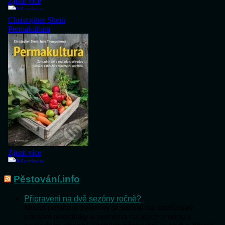
Pěstování.info
Připraveni na dvě sezóny ročně?
Mnozí pěstitelé zeleniny si stěžují na nepříznivé
přírodní podmínky a zejména na jejich změnu v