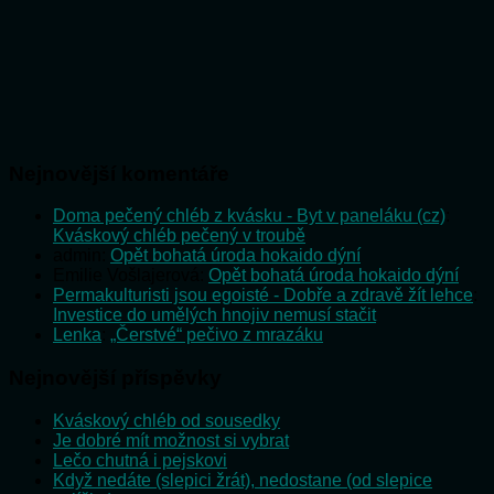
Nejnovější komentáře
Doma pečený chléb z kvásku - Byt v paneláku (cz)
:
Kváskový chléb pečený v troubě
admin
:
Opět bohatá úroda hokaido dýní
Emilie Vošlajerová
:
Opět bohatá úroda hokaido dýní
Permakulturisti jsou egoisté - Dobře a zdravě žít lehce
:
Investice do umělých hnojiv nemusí stačit
Lenka
:
„Čerstvé“ pečivo z mrazáku
Nejnovější příspěvky
Kváskový chléb od sousedky
Je dobré mít možnost si vybrat
Lečo chutná i pejskovi
Když nedáte (slepici žrát), nedostane (od slepice