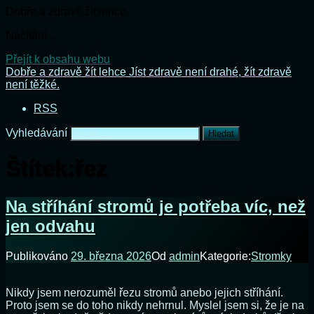
Dobře a zdravě žít lehce
Načítání...
Přejít k obsahu webu
Dobře a zdravě žít lehce
Jíst zdravě není drahé, žít zdravě
není těžké.
RSS
Vyhledávání
Štítek:
řez
Na stříhání stromů je potřeba víc, než
jen odvahu
Publikováno
29. března 2026
Od
admin
Kategorie:
Stromky
Nikdy jsem nerozuměl řezu stromů anebo jejich stříhání.
Proto jsem se do toho nikdy nehrnul. Myslel jsem si, že je na