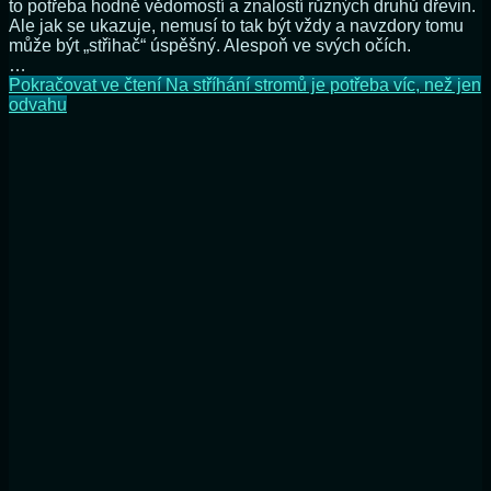
to potřeba hodně vědomostí a znalostí různých druhů dřevin.
Ale jak se ukazuje, nemusí to tak být vždy a navzdory tomu
může být „střihač“ úspěšný. Alespoň ve svých očích.
…
Pokračovat ve čtení
Na stříhání stromů je potřeba víc, než jen
odvahu