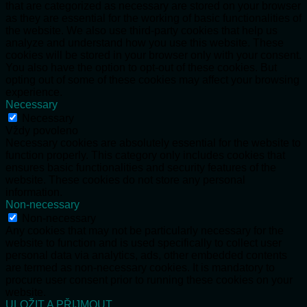
that are categorized as necessary are stored on your browser
as they are essential for the working of basic functionalities of
the website. We also use third-party cookies that help us
analyze and understand how you use this website. These
cookies will be stored in your browser only with your consent.
You also have the option to opt-out of these cookies. But
opting out of some of these cookies may affect your browsing
experience.
Necessary
Necessary
Vždy povoleno
Necessary cookies are absolutely essential for the website to
function properly. This category only includes cookies that
ensures basic functionalities and security features of the
website. These cookies do not store any personal
information.
Non-necessary
Non-necessary
Any cookies that may not be particularly necessary for the
website to function and is used specifically to collect user
personal data via analytics, ads, other embedded contents
are termed as non-necessary cookies. It is mandatory to
procure user consent prior to running these cookies on your
website.
ULOŽIT A PŘIJMOUT