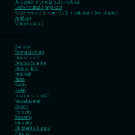
Je dobré mít možnost si vybrat
Lečo chutná i pejskovi
Když nedáte (slepici žrát), nedostane (od slepice
vajíčko)
Málo kaštanů
Rubriky
Bylinky
Domácí chléb
Domácnost
Doporučujeme
Hlavní jídla
Hubnutí
Jídlo
Květy
Květy
lunární kalendář
Nezařazené
Ovoce
Polévky
Recepty
Stromky
Uklízení s Lunou
Zábava