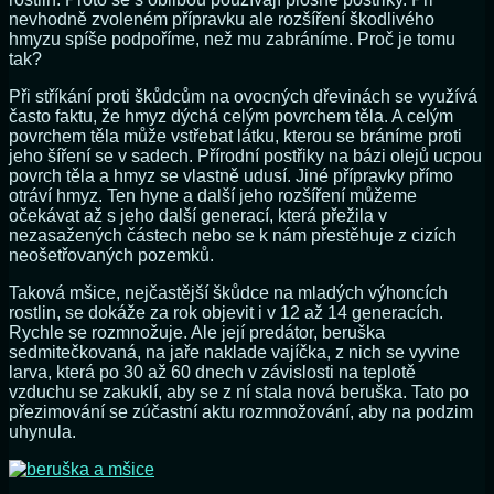
nevhodně zvoleném přípravku ale rozšíření škodlivého
hmyzu spíše podpoříme, než mu zabráníme. Proč je tomu
tak?
Při stříkání proti škůdcům na ovocných dřevinách se využívá
často faktu, že hmyz dýchá celým povrchem těla. A celým
povrchem těla může vstřebat látku, kterou se bráníme proti
jeho šíření se v sadech. Přírodní postřiky na bázi olejů ucpou
povrch těla a hmyz se vlastně udusí. Jiné přípravky přímo
otráví hmyz. Ten hyne a další jeho rozšíření můžeme
očekávat až s jeho další generací, která přežila v
nezasažených částech nebo se k nám přestěhuje z cizích
neošetřovaných pozemků.
Taková mšice, nejčastější škůdce na mladých výhoncích
rostlin, se dokáže za rok objevit i v 12 až 14 generacích.
Rychle se rozmnožuje. Ale její predátor, beruška
sedmitečkovaná, na jaře naklade vajíčka, z nich se vyvine
larva, která po 30 až 60 dnech v závislosti na teplotě
vzduchu se zakuklí, aby se z ní stala nová beruška. Tato po
přezimování se zúčastní aktu rozmnožování, aby na podzim
uhynula.