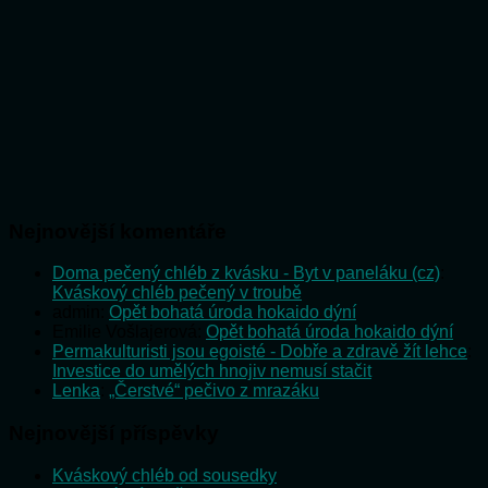
Nejnovější komentáře
Doma pečený chléb z kvásku - Byt v paneláku (cz)
:
Kváskový chléb pečený v troubě
admin
:
Opět bohatá úroda hokaido dýní
Emilie Vošlajerová
:
Opět bohatá úroda hokaido dýní
Permakulturisti jsou egoisté - Dobře a zdravě žít lehce
:
Investice do umělých hnojiv nemusí stačit
Lenka
:
„Čerstvé“ pečivo z mrazáku
Nejnovější příspěvky
Kváskový chléb od sousedky