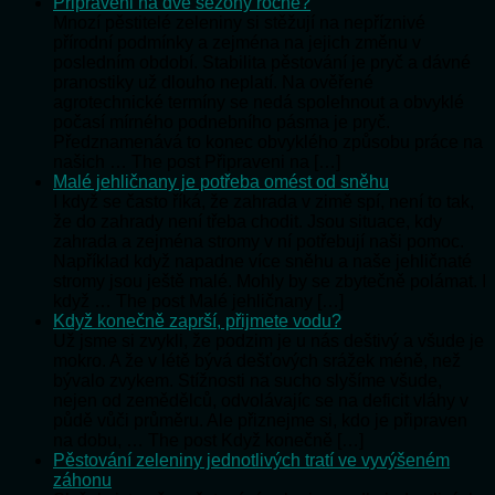
Připraveni na dvě sezóny ročně?
Mnozí pěstitelé zeleniny si stěžují na nepříznivé
přírodní podmínky a zejména na jejich změnu v
posledním období. Stabilita pěstování je pryč a dávné
pranostiky už dlouho neplatí. Na ověřené
agrotechnické termíny se nedá spolehnout a obvyklé
počasí mírného podnebního pásma je pryč.
Předznamenává to konec obvyklého způsobu práce na
našich … The post Připraveni na […]
Malé jehličnany je potřeba omést od sněhu
I když se často říká, že zahrada v zimě spí, není to tak,
že do zahrady není třeba chodit. Jsou situace, kdy
zahrada a zejména stromy v ní potřebují naši pomoc.
Například když napadne více sněhu a naše jehličnaté
stromy jsou ještě malé. Mohly by se zbytečně polámat. I
když … The post Malé jehličnany […]
Když konečně zaprší, přijmete vodu?
Už jsme si zvykli, že podzim je u nás deštivý a všude je
mokro. A že v létě bývá dešťových srážek méně, než
bývalo zvykem. Stížnosti na sucho slyšíme všude,
nejen od zemědělců, odvolávajíc se na deficit vláhy v
půdě vůči průměru. Ale přiznejme si, kdo je připraven
na dobu, … The post Když konečně […]
Pěstování zeleniny jednotlivých tratí ve vyvýšeném
záhonu