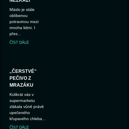
NEZKAZÍ
Máslo je stále
oblíbenou
potravinou mezi
mnoha lidmi. I
přes...
ČÍST DÁLE
„ČERSTVÉ“
PEČIVO Z
MRAZÁKU
Kolikrát vás v
supermarketu
zlákala vůně právě
upečeného
křupavého chleba...
ČÍST DÁLE