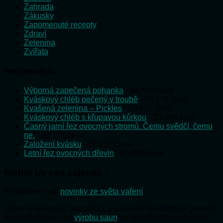
Zahrada
Zákusky
Zapomenuté recepty
Zdraví
Zelenina
Zvířata
Nejčtenější
Výborná zapečená pohanka
- 58 529 čtení
Kváskový chléb pečený v troubě
- 58 178 čtení
Kvašená zelenina – Pickles
- 52 451 čtení
Kváskový chléb s křupavou kůrkou
- 35 598 čtení
Časný jarní řez ovocných stromů. Čemu svědčí, čemu
ne.
- 31 118 čtení
Založení kvásku
- 28 237 čtení
Letní řez ovocných dřevin
- 24 898 čtení
Mohlo by vás zajímat:
Přinášíme Vám
novinky ze světa vaření
Užijte si dokonalý odpočinek a uvolnění těla přímo v pohodlí
svého domova. Pro
výrobu saun
se spolehněte na českou