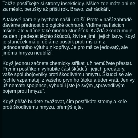
Takže postříkejte si stromy insekticidy. Mšice zde máte ani ne
za měsíc, berušky až příští rok. Bravo, zahrádkáři.
A takové paralely bychom našli i další. Proto v naší zahradě
dáváme přednost biologické ochraně. Vidíme na lístcích
mšice, ale vidíme také mnoho slunéček. Každá zkonzumuje
za den i padesát těchto škůdců, živí se jimi i jejich larvy. Když
je slunéček málo, děláme postřik proti mšicím z
jednodenního výluhu z kopřivy. Je pro mšice jedovatý, ale
jinému hmyzu neublíží.
Když jednou začnete chemicky stříkat, už nemůžete přestat.
Prvním postřikem vyhubíte část škůdců i jejich predátory,
vaše spolubojovníky proti škodlivému hmyzu. Škůdci se ale
rychle vzpamatují z vašeho prvního útoku a úder vrátí. Jen vy
už nemáte spojence, vyhubili jste je svým „spravedlivým
bojem proti hmyzu“.
Když příště budete zvažovat, čím postříkáte stromy a keře
proti škodlivému hmyzu, přemýšlejte.