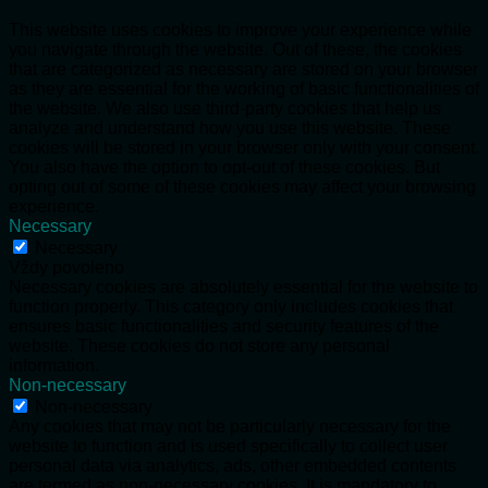
This website uses cookies to improve your experience while
you navigate through the website. Out of these, the cookies
that are categorized as necessary are stored on your browser
as they are essential for the working of basic functionalities of
the website. We also use third-party cookies that help us
analyze and understand how you use this website. These
cookies will be stored in your browser only with your consent.
You also have the option to opt-out of these cookies. But
opting out of some of these cookies may affect your browsing
experience.
Necessary
Necessary
Vždy povoleno
Necessary cookies are absolutely essential for the website to
function properly. This category only includes cookies that
ensures basic functionalities and security features of the
website. These cookies do not store any personal
information.
Non-necessary
Non-necessary
Any cookies that may not be particularly necessary for the
website to function and is used specifically to collect user
personal data via analytics, ads, other embedded contents
are termed as non-necessary cookies. It is mandatory to