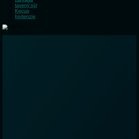
tavený sýr
Kecup
hortenzie