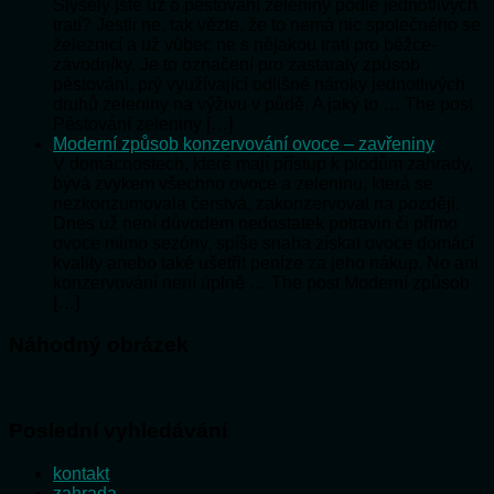
Slyšely jste už o pěstování zeleniny podle jednotlivých
tratí? Jestli ne, tak vězte, že to nemá nic společného se
železnicí a už vůbec ne s nějakou tratí pro běžce-
závodníky. Je to označení pro zastaralý způsob
pěstování, prý využívající odlišné nároky jednotlivých
druhů zeleniny na výživu v půdě. A jaký to … The post
Pěstování zeleniny […]
Moderní způsob konzervování ovoce – zavřeniny
V domácnostech, které mají přístup k plodům zahrady,
bývá zvykem všechno ovoce a zeleninu, která se
nezkonzumovala čerstvá, zakonzervovat na později.
Dnes už není důvodem nedostatek potravin či přímo
ovoce mimo sezóny, spíše snaha získat ovoce domácí
kvality anebo také ušetřit peníze za jeho nákup. No ani
konzervování není úplně … The post Moderní způsob
[…]
Náhodný obrázek
Poslední vyhledávání
kontakt
zahrada