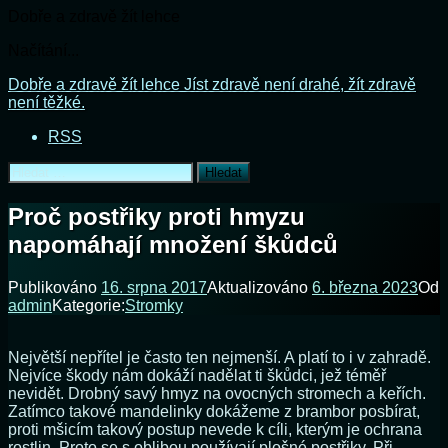
Dobře a zdravě žít lehce
Načítání...
Přejít
Dobře a zdravě žít lehce
Jíst zdravě není drahé, žít zdravě
k
není těžké.
obsahu
RSS
webu
Vyhledávání
Proč postřiky proti hmyzu
napomáhají množení škůdců
Publikováno
16. srpna 2017
Aktualizováno
6. března 2023
Od
admin
Kategorie:
Stromky
Největší nepřítel je často ten nejmenší. A platí to i v zahradě.
Nejvíce škody nám dokáží nadělat ti škůdci, jež téměř
nevidět. Drobný savý hmyz na ovocných stromech a keřích.
Zatímco takové mandelinky dokážeme z brambor posbírat,
proti mšicím takový postup nevede k cíli, kterým je ochrana
rostlin. Proto se s oblibou používají plošné postřiky. Při