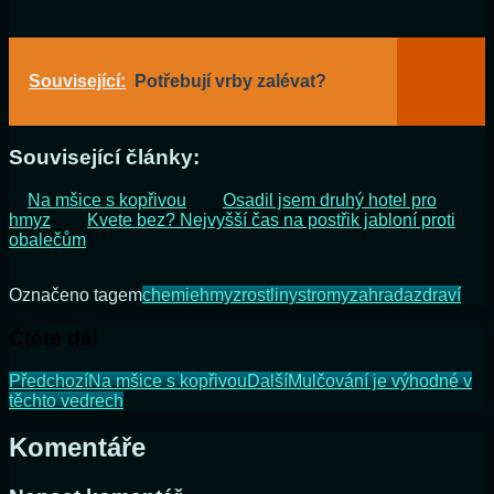
Související:
Potřebují vrby zalévat?
Související články:
Na mšice s kopřivou
Osadil jsem druhý hotel pro
hmyz
Kvete bez? Nejvyšší čas na postřik jabloní proti
obalečům
Označeno tagem
chemie
hmyz
rostliny
stromy
zahrada
zdraví
Čtěte dál
Předchozí
Na mšice s kopřivou
Další
Mulčování je výhodné v
těchto vedrech
Komentáře