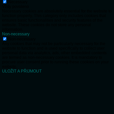
Necessary
Vždy povoleno
Necessary cookies are absolutely essential for the website to
function properly. This category only includes cookies that
ensures basic functionalities and security features of the
website. These cookies do not store any personal
information.
Non-necessary
Non-necessary
Any cookies that may not be particularly necessary for the
website to function and is used specifically to collect user
personal data via analytics, ads, other embedded contents
are termed as non-necessary cookies. It is mandatory to
procure user consent prior to running these cookies on your
website.
ULOŽIT A PŘIJMOUT