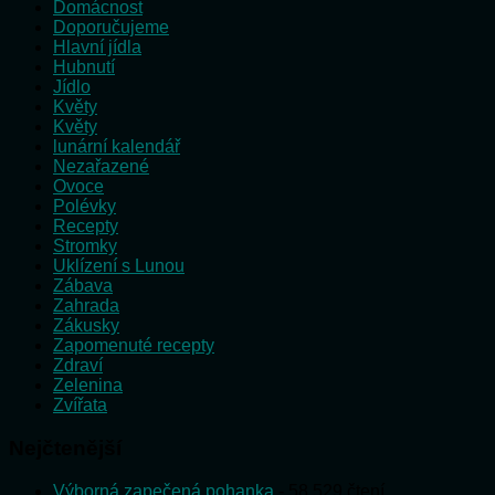
Domácnost
Doporučujeme
Hlavní jídla
Hubnutí
Jídlo
Květy
Květy
lunární kalendář
Nezařazené
Ovoce
Polévky
Recepty
Stromky
Uklízení s Lunou
Zábava
Zahrada
Zákusky
Zapomenuté recepty
Zdraví
Zelenina
Zvířata
Nejčtenější
Výborná zapečená pohanka
- 58 529 čtení