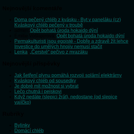
Nejnovější komentáře
Doma pečený chléb z kvásku - Byt v paneláku (cz)
:
Kváskový chléb pečený v troubě
admin
:
Opět bohatá úroda hokaido dýní
Emilie Vošlajerová
:
Opět bohatá úroda hokaido dýní
Permakulturisti jsou egoisté - Dobře a zdravě žít lehce
:
Investice do umělých hnojiv nemusí stačit
Lenka
:
„Čerstvé“ pečivo z mrazáku
Nejnovější příspěvky
Jak šetření plynu pomáhá rozvoji solární elektrárny
Kváskový chléb od sousedky
Je dobré mít možnost si vybrat
Lečo chutná i pejskovi
Když nedáte (slepici žrát), nedostane (od slepice
vajíčko)
Rubriky
Bylinky
Domácí chléb