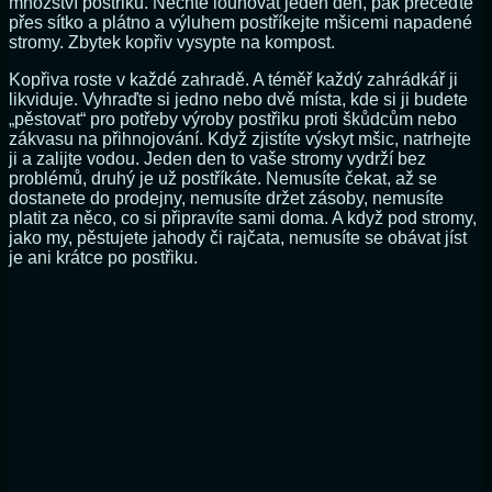
množství postřiku. Nechte louhovat jeden den, pak přeceďte
přes sítko a plátno a výluhem postříkejte mšicemi napadené
stromy. Zbytek kopřiv vysypte na kompost.
Kopřiva roste v každé zahradě. A téměř každý zahrádkář ji
likviduje. Vyhraďte si jedno nebo dvě místa, kde si ji budete
„pěstovat“ pro potřeby výroby postřiku proti škůdcům nebo
zákvasu na přihnojování. Když zjistíte výskyt mšic, natrhejte
ji a zalijte vodou. Jeden den to vaše stromy vydrží bez
problémů, druhý je už postříkáte. Nemusíte čekat, až se
dostanete do prodejny, nemusíte držet zásoby, nemusíte
platit za něco, co si připravíte sami doma. A když pod stromy,
jako my, pěstujete jahody či rajčata, nemusíte se obávat jíst
je ani krátce po postřiku.