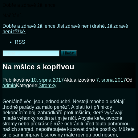
Dobře a zdravě žít lehce
Načítání...
Přejít
Dobře a zdravě žít lehce
Jíst zdravě není drahé, žít zdravě
k
není těžké.
obsahu
RSS
webu
Vyhledávání
Na mšice s kopřivou
Publikováno
10. srpna 2017
Aktualizováno
7. srpna 2017
Od
admin
Kategorie:
Stromky
Geniálně věci jsou jednoduché. Nestojí mnoho a udělají
„hodně parády za málo peněz“. A platí to i při nikdy
nekončícím boji zahrádkářů proti mšicím, které vysávají
mladé výhonky rostlin a tím je ničí. Abyste keře, ovocné
stromy nebo překrásné růže ochránili před touto pohromou
našich zahrad, nepotřebujete kupovat drahé postřiky. Můžete
si je sami připravit, suroviny máte rovnou pod nosem,