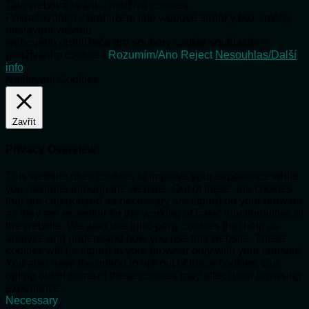
Tato webová stránka používá cookies.
Pokračováním v prohlížení této webové stránky bez změny
nastavení vašeho
webového prohlížeče pro soubory cookie souhlasíte s
používáním cookies.
Rozumím/Ano
Reject
Nesouhlas/Další
info
Nastavení Cookies
Zavřít
Privacy Overview
This website uses cookies to improve your experience while
you navigate through the website. Out of these, the cookies
that are categorized as necessary are stored on your browser
as they are essential for the working of basic functionalities of
the website. We also use third-party cookies that help us
analyze and understand how you use this website. These
cookies will be stored in your browser only with your consent.
You also have the option to opt-out of these cookies. But
opting out of some of these cookies may affect your browsing
experience.
Necessary