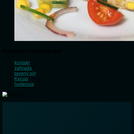
Poslední vyhledávání
kontakt
zahrada
tavený sýr
Kecup
hortenzie