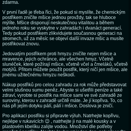
zdarma.
V první řadě je třeba říci, že pokud si myslíte, že chemickým
postřikem zničíte mšice jednou provždy, tak se hluboce
mýlíte. Mšice disponují neskutečnou vitalitou a během
jednoho roku se vyskytne v zahradách i dvanáct generací.
Tedy pokud postřikem zlikvidujete současnou generaci na
stromech, už za měsíc se objeví další invaze mšic a musíte
postřikovat znovu.
Jedovatým postřikem proti hmyzu zničíte nejen mšice a
mravence, jejich ochránce, ale všechen hmyz. Včetně
slunéček, které požírají mšice, včetně včel a čmeláků, včetně
motýlů. Přitom můžete použít postřik, který ničí jen mšice, ale
jinému užitečnému hmyzu neškodí.
Nákup postřiků pro celou zahradu za rok může představovat
velmi slušnou sumu peněz. Abyste si ušetřili peníze a také
zdraví, vyrobte si postřik na mšice sami ve své zahradě ze
suroviny, kterou v zahradě určitě máte. Je jí kopřiva. To, co
nás při jejím dotyku pálí, pálí i mšice. Doslova je zničí.
Pro aplikaci postřiku si připravte výluh. Natrhejte kopřivu,
nejlépe v rukavicích 😉 , natrhejte ji na malé kousky a v
plastovém kbelíku zalijte vodou. Množství dle potřeby