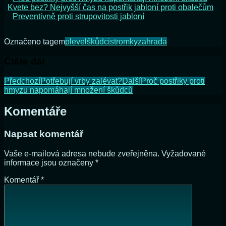
Kvete bez? Nejvyšší čas na postřik jabloní proti obalečům
Preventivně proti strupovitosti jabloní
Označeno tagem
plevel
škůdci
stromky
zahrada
Čtěte dál
Předchozí
Potřebují vrby zalévat?
Další
Proč postřiky proti
hmyzu napomáhají množení škůdců
Komentáře
Napsat komentář
Vaše e-mailová adresa nebude zveřejněna.
Vyžadované
informace jsou označeny
*
Komentář
*