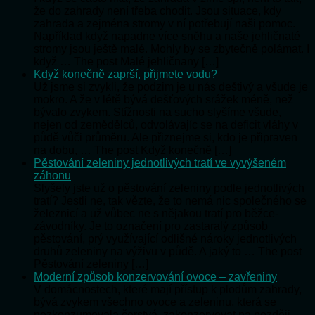
že do zahrady není třeba chodit. Jsou situace, kdy
zahrada a zejména stromy v ní potřebují naši pomoc.
Například když napadne více sněhu a naše jehličnaté
stromy jsou ještě malé. Mohly by se zbytečně polámat. I
když … The post Malé jehličnany […]
Když konečně zaprší, přijmete vodu?
Už jsme si zvykli, že podzim je u nás deštivý a všude je
mokro. A že v létě bývá dešťových srážek méně, než
bývalo zvykem. Stížnosti na sucho slyšíme všude,
nejen od zemědělců, odvolávajíc se na deficit vláhy v
půdě vůči průměru. Ale přiznejme si, kdo je připraven
na dobu, … The post Když konečně […]
Pěstování zeleniny jednotlivých tratí ve vyvýšeném
záhonu
Slyšely jste už o pěstování zeleniny podle jednotlivých
tratí? Jestli ne, tak vězte, že to nemá nic společného se
železnicí a už vůbec ne s nějakou tratí pro běžce-
závodníky. Je to označení pro zastaralý způsob
pěstování, prý využívající odlišné nároky jednotlivých
druhů zeleniny na výživu v půdě. A jaký to … The post
Pěstování zeleniny […]
Moderní způsob konzervování ovoce – zavřeniny
V domácnostech, které mají přístup k plodům zahrady,
bývá zvykem všechno ovoce a zeleninu, která se
nezkonzumovala čerstvá, zakonzervovat na později.