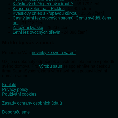
Kváskový chléb pečený v troubě
- 58 179 čtení
Kvašená zelenina – Pickles
- 52 451 čtení
Kváskový chléb s křupavou kůrkou
- 35 598 čtení
Časný jarní řez ovocných stromů. Čemu svědčí, čemu
ne.
- 31 118 čtení
Založení kvásku
- 28 237 čtení
Letní řez ovocných dřevin
- 24 898 čtení
Mohlo by vás zajímat:
Přinášíme Vám
novinky ze světa vaření
Užijte si dokonalý odpočinek a uvolnění těla přímo v pohodlí
svého domova. Pro
výrobu saun
se spolehněte na českou
firmu SaunaSystem, která vám navrhne a postaví ideální
domácí saunu.
Kontakt
Privacy policy
Používání cookies
Zásady ochrany osobních údajů
Doporučujeme