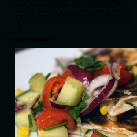
Dnes už není důvodem nedostatek potravin či přímo
ovoce mimo sezóny, spíše snaha získat ovoce domácí
kvality anebo také ušetřit peníze za jeho nákup. No ani
konzervování není úplně … The post Moderní způsob
[…]
Náhodný obrázek