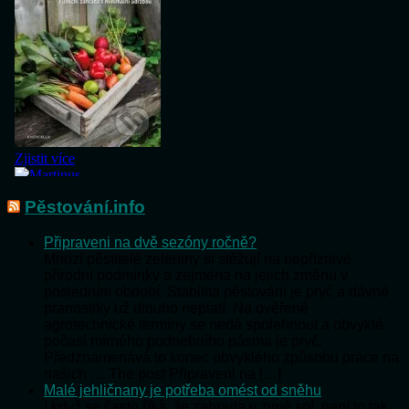
Pěstování.info
Připraveni na dvě sezóny ročně?
Mnozí pěstitelé zeleniny si stěžují na nepříznivé
přírodní podmínky a zejména na jejich změnu v
posledním období. Stabilita pěstování je pryč a dávné
pranostiky už dlouho neplatí. Na ověřené
agrotechnické termíny se nedá spolehnout a obvyklé
počasí mírného podnebního pásma je pryč.
Předznamenává to konec obvyklého způsobu práce na
našich … The post Připraveni na […]
Malé jehličnany je potřeba omést od sněhu
I když se často říká, že zahrada v zimě spí, není to tak,