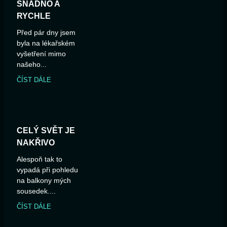
SNADNO A
RYCHLE
Před pár dny jsem
byla na lékařském
vyšetření mimo
našeho...
ČÍST DÁLE
CELÝ SVĚT JE
NAKŘIVO
Alespoň tak to
vypadá při pohledu
na balkony mých
sousedek....
ČÍST DÁLE