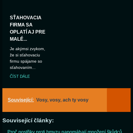
SŤAHOVACIA
FIRMA SA
OPLATÍ AJ PRE
MALÉ...
Je akýmsi zvykom,
že si sťahovaciu
firmu spájame so
sťahovaním...
ČÍST DÁLE
Související:
Vosy, vosy, ach ty vosy
Související články:
Proč postřiky proti hmyzu napomáhají množení škůdců