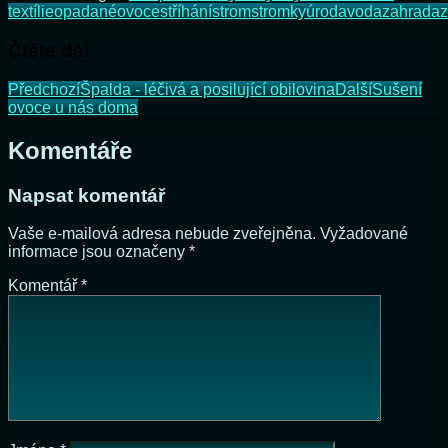
textílie
opadané
ovoce
stříhání
strom
stromky
úroda
voda
zahrada
Čtěte dál
Předchozí
Špalda - léčivá a posilující obilovina
Další
Sušení
ovoce u nás doma
Komentáře
Napsat komentář
Vaše e-mailová adresa nebude zveřejněna.
Vyžadované
informace jsou označeny
*
Komentář
*