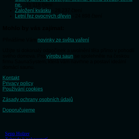
ne.
- 31 118 čtení
Založení kvásku
- 28 237 čtení
Letní řez ovocných dřevin
- 24 898 čtení
Mohlo by vás zajímat:
Přinášíme Vám
novinky ze světa vaření
Užijte si dokonalý odpočinek a uvolnění těla přímo v pohodlí
svého domova. Pro
výrobu saun
se spolehněte na českou
firmu SaunaSystem, která vám navrhne a postaví ideální
domácí saunu.
Kontakt
Privacy policy
Používání cookies
Zásady ochrany osobních údajů
Doporučujeme