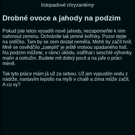
listopadové chryzantémy
Drobné ovoce a jahody na podzim
Pokud jste letos vysadili nové jahody, nezapomeňte k nim
nahrnout zeminu. Ochráníte tak jemné kořínky. Pozor dejte
na srdíčko. Tam by se zem dostat neměla. Mohli by začít hnít.
Mně se osvědčilo „zateplit“ je ještě vrstvou spadaného listí.
Na podzim můžete, v rámci úklidu, ostříhat i seschlé výhonky
malin a ostružin. Budete mít dobrý pocit a na jaře o práci
méně.
Tak tyto práce mám já už za sebou. Už jen vypustím vodu z
nádrže, nastavím lepidlo na myši v chatě a zima může začít.
A co vy?