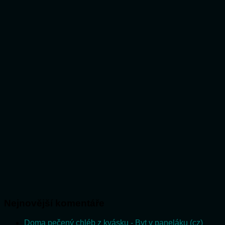
Nejnovější komentáře
Doma pečený chléb z kvásku - Byt v paneláku (cz)
: