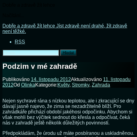
Dobře a zdravě žít lehce
Načítání...
Přejít
Dobře a zdravě žít lehce
Jíst zdravě není drahé, žít zdravě
k
není těžké.
obsahu
RSS
webu
Vyhledávání
Podzim v mé zahradě
Publikováno
14. listopadu 2012
Aktualizováno
11. listopadu
2012
Od
Olinka
Kategorie:
Květy
,
Stromky
,
Zahrada
Nejen sychravé rána s nízkou teplotou, ale i zkracující se dny
dávají jasně najevo, že zima se nezadržitelně blíží. Pro
zahrádkáře přichází období jakéhosi odpočinku. Abychom si
však mohli bez výčitek sednout do křesla a odpočívat, čeká
nás v zahradě ještě několik důležitých povinností.
Předpokládám, že úrodu už máte posbíranou a uskladněnou.