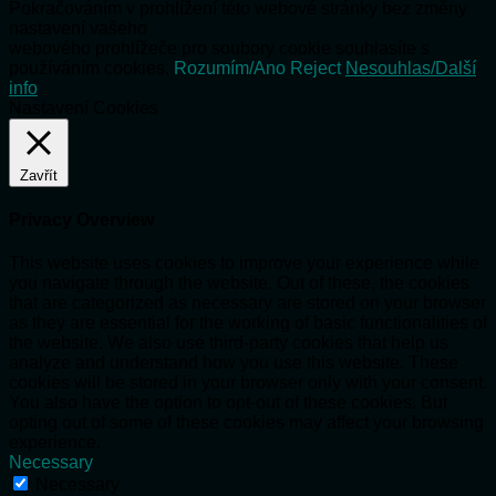
Pokračováním v prohlížení této webové stránky bez změny
nastavení vašeho
webového prohlížeče pro soubory cookie souhlasíte s
používáním cookies.
Rozumím/Ano
Reject
Nesouhlas/Další
info
Nastavení Cookies
Zavřít
Privacy Overview
This website uses cookies to improve your experience while
you navigate through the website. Out of these, the cookies
that are categorized as necessary are stored on your browser
as they are essential for the working of basic functionalities of
the website. We also use third-party cookies that help us
analyze and understand how you use this website. These
cookies will be stored in your browser only with your consent.
You also have the option to opt-out of these cookies. But
opting out of some of these cookies may affect your browsing
experience.
Necessary
Necessary