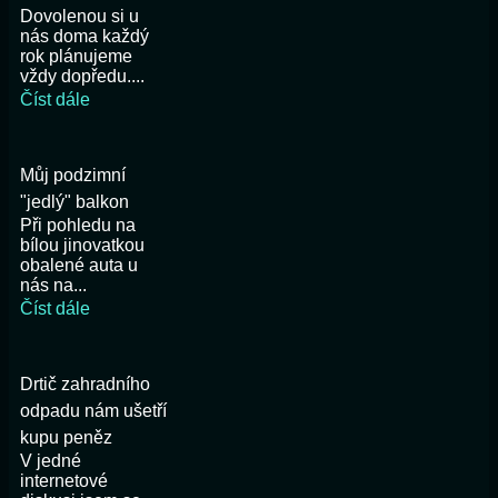
Dovolenou si u
nás doma každý
rok plánujeme
vždy dopředu....
Číst dále
Můj podzimní
"jedlý" balkon
Při pohledu na
bílou jinovatkou
obalené auta u
nás na...
Číst dále
Drtič zahradního
odpadu nám ušetří
kupu peněz
V jedné
internetové