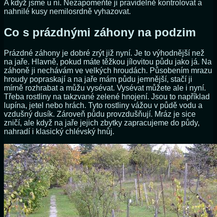
A když jsme u ní. Nezapomeňte ji pravidelně kontrolovat a
nahnilé kusy nemilosrdně vyhazovat.
Co s prázdnými záhony na podzim
Prázdné záhony je dobré zrýt již nyní. Je to výhodnější než
na jaře. Hlavně, pokud máte těžkou jílovitou půdu jako já. Na
záhoně ji nechávám ve velkých hroudách. Působením mrazu
hroudy popraskají a na jaře mám půdu jemnější, stačí ji
mírně rozhrabat a můžu vysévat. Vysévat můžete ale i nyní.
Třeba rostliny na takzvané zelené hnojení. Jsou to například
lupína, jetel nebo hrách. Tyto rostliny vážou v půdě vodu a
vzdušný dusík. Zároveň půdu provzdušňují. Mráz je sice
zničí, ale když na jaře jejich zbytky zapracujeme do půdy,
nahradí i klasický chlévský hnůj.