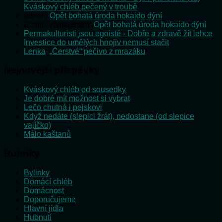
Kváskový chléb pečený v troubě
admin
:
Opět bohatá úroda hokaido dýní
Emilie Vošlajerová
:
Opět bohatá úroda hokaido dýní
Permakulturisti jsou egoisté - Dobře a zdravě žít lehce
:
Investice do umělých hnojiv nemusí stačit
Lenka
:
„Čerstvé“ pečivo z mrazáku
Nejnovější příspěvky
Kváskový chléb od sousedky
Je dobré mít možnost si vybrat
Lečo chutná i pejskovi
Když nedáte (slepici žrát), nedostane (od slepice
vajíčko)
Málo kaštanů
Rubriky
Bylinky
Domácí chléb
Domácnost
Doporučujeme
Hlavní jídla
Hubnutí