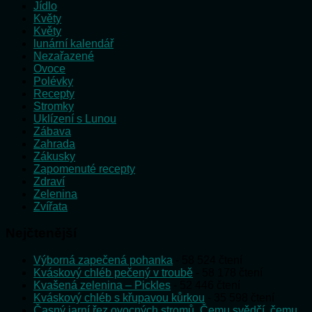
Jídlo
Květy
Květy
lunární kalendář
Nezařazené
Ovoce
Polévky
Recepty
Stromky
Uklízení s Lunou
Zábava
Zahrada
Zákusky
Zapomenuté recepty
Zdraví
Zelenina
Zvířata
Nejčtenější
Výborná zapečená pohanka
- 58 524 čtení
Kváskový chléb pečený v troubě
- 58 178 čtení
Kvašená zelenina – Pickles
- 52 446 čtení
Kváskový chléb s křupavou kůrkou
- 35 598 čtení
Časný jarní řez ovocných stromů. Čemu svědčí, čemu