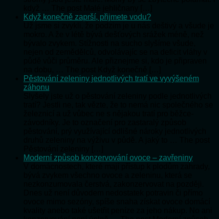
když … The post Malé jehličnany […]
Když konečně zaprší, přijmete vodu?
Už jsme si zvykli, že podzim je u nás deštivý a všude je
mokro. A že v létě bývá dešťových srážek méně, než
bývalo zvykem. Stížnosti na sucho slyšíme všude,
nejen od zemědělců, odvolávajíc se na deficit vláhy v
půdě vůči průměru. Ale přiznejme si, kdo je připraven
na dobu, … The post Když konečně […]
Pěstování zeleniny jednotlivých tratí ve vyvýšeném
záhonu
Slyšely jste už o pěstování zeleniny podle jednotlivých
tratí? Jestli ne, tak vězte, že to nemá nic společného se
železnicí a už vůbec ne s nějakou tratí pro běžce-
závodníky. Je to označení pro zastaralý způsob
pěstování, prý využívající odlišné nároky jednotlivých
druhů zeleniny na výživu v půdě. A jaký to … The post
Pěstování zeleniny […]
Moderní způsob konzervování ovoce – zavřeniny
V domácnostech, které mají přístup k plodům zahrady,
bývá zvykem všechno ovoce a zeleninu, která se
nezkonzumovala čerstvá, zakonzervovat na později.
Dnes už není důvodem nedostatek potravin či přímo
ovoce mimo sezóny, spíše snaha získat ovoce domácí
kvality anebo také ušetřit peníze za jeho nákup. No ani