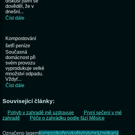
diskusi jsem se
dověděl, že v
dnešní...
Číst dále
Kompostování
šetří peníze
Současná
domácnost při
svém provozu
vyprodukuje velké
množství odpadu.
Vždyť...
Číst dále
Související články:
Pohyb v zahradě mě uzdravuje
První sečení v mé
zahradě
Péče o zahrádku podle fází Měsíce
Označeno tagem
kompost
kořeny
květy
listy
mráz
netkaná