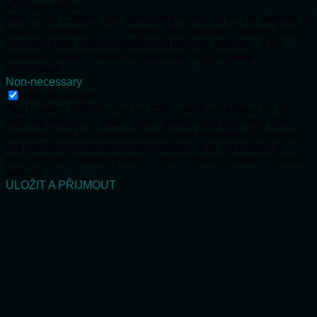
Vždy povoleno
Necessary cookies are absolutely essential for the website to
function properly. This category only includes cookies that
ensures basic functionalities and security features of the
website. These cookies do not store any personal
information.
Non-necessary
Non-necessary
Any cookies that may not be particularly necessary for the
website to function and is used specifically to collect user
personal data via analytics, ads, other embedded contents
are termed as non-necessary cookies. It is mandatory to
procure user consent prior to running these cookies on your
website.
ULOŽIT A PŘIJMOUT