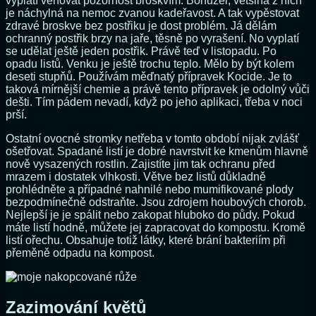
vyplatí věnovat pozornost broskvím. Bohužel, většina z nich
je náchylná na nemoc zvanou kadeřavost. A tak vypěstovat
zdravé broskve bez postřiku je dost problém. Já dělám
ochranný postřik brzy na jaře, těsně po vyrašení. No vyplatí
se udělat ještě jeden postřik. Právě teď v listopadu. Po
opadu listů. Venku je ještě trochu teplo. Mělo by být kolem
deseti stupňů. Používám měďnatý přípravek Kocide. Je to
taková mírnější chemie a právě tento přípravek je odolný vůči
dešti. Tím pádem nevadí, když po jeho aplikaci, třeba v noci
prší.
Ostatní ovocné stromky netřeba v tomto období nijak zvlášť
ošetřovat. Spadané listí je dobré navrstvit ke kmenům hlavně
nově vysazených rostlin. Zajistíte jim tak ochranu před
mrazem i dostatek vlhkosti. Větve bez listů důkladně
prohlédněte a případné nahnilé nebo mumifikované plody
bezpodmínečně odstraňte. Jsou zdrojem houbových chorob.
Nejlepší je je spálit nebo zakopat hluboko do půdy. Pokud
máte listí hodně, můžete jej zapracovat do kompostu. Kromě
listí ořechu. Obsahuje totiž látky, které brání bakteriím při
přeměně odpadu na kompost.
Zazimování květů