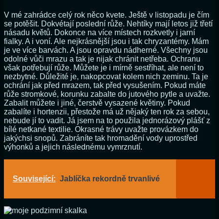
V mé zahrádce celý rok něco kvete. Ještě v listopadu je čím
se potěšit. Dokvétají poslední růže. Nehtíky mají letos již třetí
násadu květů. Dokonce na více místech rozkvetly i jarní
fialky. A i voní. Ale nejkrásnější jsou i tak chryzantémy. Mám
je ve více barvách. A jsou opravdu nádherné. Všechny jsou
odolné vůči mrazu a tak je nijak chránit netřeba. Ochranu
však potřebují růže. Můžete je i mírně sestříhat, ale není to
nezbytné. Důležité je, nakopcovat kolem nich zeminu. Ta je
ochrání jak před mrazem, tak před vysušením. Pokud máte
růže stromkové, korunku zabalte do jutového pytle a uvažte.
Zabalit můžete i jiné, čerstvě vysazené květiny. Pokud
zabalíte i hortenzii, přestože má už nějaký ten rok za sebou,
nebude jí to vadit. Já jsem na to použila jednorázový plášť z
bílé netkané textilie. Okrasné trávy uvažte provázkem do
jakýchsi snopů. Zabráníte tak hromadění vody uprostřed
výhonků a jejich následnému vymrznutí.
Související:
Jablíčka rekordně trvanlivé