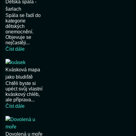
Dětská spála -
šarlach
Spála se řadí do
kategorie
dětských
onemocnění.
Objevuje se
nejčastěji...
Číst dále
Kvásková mapa
jako bludiště
Chtěli byste si
upéct svůj vlastní
kváskový chléb,
ale příprava...
Číst dále
Dovolená u moře