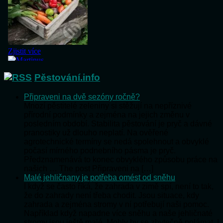
Pěstování.info
Připraveni na dvě sezóny ročně?
Mnozí pěstitelé zeleniny si stěžují na nepříznivé
přírodní podmínky a zejména na jejich změnu v
posledním období. Stabilita pěstování je pryč a dávné
pranostiky už dlouho neplatí. Na ověřené
agrotechnické termíny se nedá spolehnout a obvyklé
počasí mírného podnebního pásma je pryč.
Předznamenává to konec obvyklého způsobu práce na
našich … The post Připraveni na […]
Malé jehličnany je potřeba omést od sněhu
I když se často říká, že zahrada v zimě spí, není to tak,
že do zahrady není třeba chodit. Jsou situace, kdy
zahrada a zejména stromy v ní potřebují naši pomoc.
Například když napadne více sněhu a naše jehličnaté
stromy jsou ještě malé. Mohly by se zbytečně polámat. I