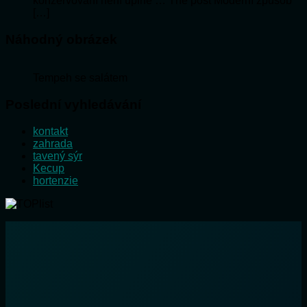
konzervování není úplně … The post Moderní způsob
[…]
Náhodný obrázek
Tempeh se salátem
Poslední vyhledávání
kontakt
zahrada
tavený sýr
Kecup
hortenzie