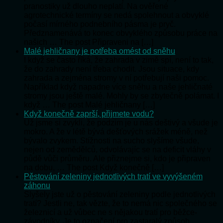
pranostiky už dlouho neplatí. Na ověřené
agrotechnické termíny se nedá spolehnout a obvyklé
počasí mírného podnebního pásma je pryč.
Předznamenává to konec obvyklého způsobu práce na
našich … The post Připraveni na […]
Malé jehličnany je potřeba omést od sněhu
I když se často říká, že zahrada v zimě spí, není to tak,
že do zahrady není třeba chodit. Jsou situace, kdy
zahrada a zejména stromy v ní potřebují naši pomoc.
Například když napadne více sněhu a naše jehličnaté
stromy jsou ještě malé. Mohly by se zbytečně polámat. I
když … The post Malé jehličnany […]
Když konečně zaprší, přijmete vodu?
Už jsme si zvykli, že podzim je u nás deštivý a všude je
mokro. A že v létě bývá dešťových srážek méně, než
bývalo zvykem. Stížnosti na sucho slyšíme všude,
nejen od zemědělců, odvolávajíc se na deficit vláhy v
půdě vůči průměru. Ale přiznejme si, kdo je připraven
na dobu, … The post Když konečně […]
Pěstování zeleniny jednotlivých tratí ve vyvýšeném
záhonu
Slyšely jste už o pěstování zeleniny podle jednotlivých
tratí? Jestli ne, tak vězte, že to nemá nic společného se
železnicí a už vůbec ne s nějakou tratí pro běžce-
závodníky. Je to označení pro zastaralý způsob