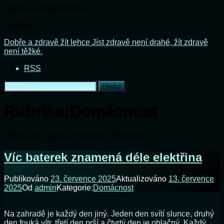
Dobře a zdravě žít lehce
Načítání...
Přejít
Dobře a zdravě žít lehce
Jíst zdravě není drahé, žít zdravě
k
není těžké.
obsahu
RSS
webu
Vyhledávání
Rubrika:
Domácnost
Místo, kde žijeme, v souladu s Přírodou
Víc baterek znamená déle elektřina
Publikováno
23. července 2025
Aktualizováno
13. července
2025
Od
admin
Kategorie:
Domácnost
Na zahradě je každý den jiný. Jeden den svítí slunce, druhý
den fouká vítr, třetí den prší a čtvrtý den je oblačný. Každý