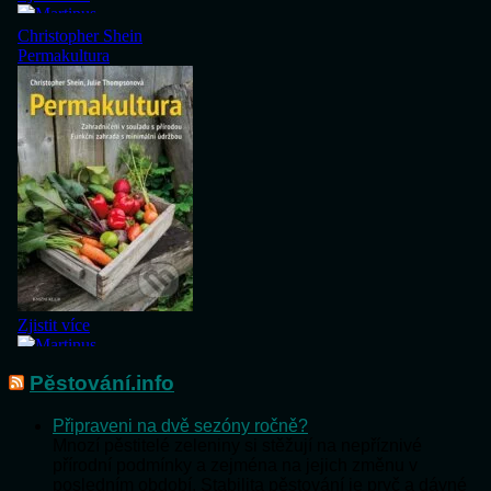
Pěstování.info
Připraveni na dvě sezóny ročně?
Mnozí pěstitelé zeleniny si stěžují na nepříznivé
přírodní podmínky a zejména na jejich změnu v
posledním období. Stabilita pěstování je pryč a dávné