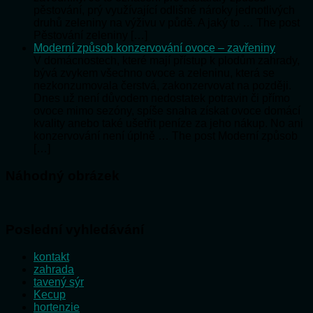
pěstování, prý využívající odlišné nároky jednotlivých
druhů zeleniny na výživu v půdě. A jaký to … The post
Pěstování zeleniny […]
Moderní způsob konzervování ovoce – zavřeniny
V domácnostech, které mají přístup k plodům zahrady,
bývá zvykem všechno ovoce a zeleninu, která se
nezkonzumovala čerstvá, zakonzervovat na později.
Dnes už není důvodem nedostatek potravin či přímo
ovoce mimo sezóny, spíše snaha získat ovoce domácí
kvality anebo také ušetřit peníze za jeho nákup. No ani
konzervování není úplně … The post Moderní způsob
[…]
Náhodný obrázek
Poslední vyhledávání
kontakt
zahrada
tavený sýr
Kecup
hortenzie