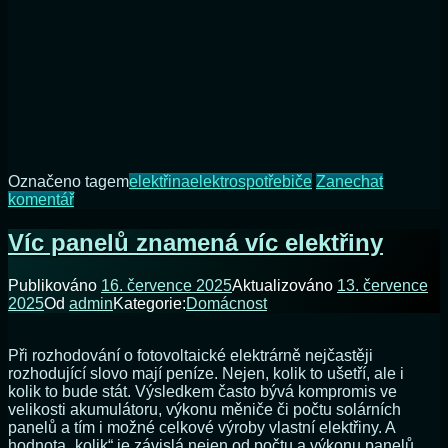
Označeno tagem
elektřina
elektrospotřebiče
Zanechat
na
komentář
Víc
baterek
Víc panelů znamená víc elektřiny
znamená
déle
Publikováno
16. července 2025
Aktualizováno
13. července
elektřina
2025
Od
admin
Kategorie:
Domácnost
Při rozhodování o fotovoltaické elektrárně nejčastěji
rozhodující slovo mají peníze. Nejen, kolik to ušetří, ale i
kolik to bude stát. Výsledkem často bývá kompromis ve
velikosti akumulátoru, výkonu měniče či počtu solárních
panelů a tím i možné celkové výroby vlastní elektřiny. A
hodnota „kolik“ je závislá nejen od počtu a výkonu panelů,