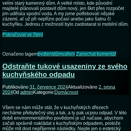
velmi starý kamenný dům. A velké místo, kde původní
majitelé plánovali postavit dům nový, jen škrt přes rozpočet
jim udělala spodní voda. A my jsme potřebovali nějaké
zázemí, ať už při nepřízni počasí anebo jako šatnu či
kuchyňku. Jednou z možností bylo zaobstarat si mobilní dům.
…
Mobilhaus
Pokračovat ve čtení
už
nekupujeme
na
Označeno tagem
bydlení
dům
vaření
Zanechat komentář
Mobilh
už
Odstraňte tukové usazeniny ze svého
nekup
kuchyňského odpadu
Publikováno
31. července 2024
Aktualizováno
2. srpna
2024
Od
admin
Kategorie:
Domácnost
Všem se nám může stát, že v kuchyňských dřezech
necháme přebytečný olej a tuk, a ty pak ucpou odpad. V této
době environmentálního povědomí je už načase, abychom
začali správně nakládat s kuchyňským odpadem, protože
může mít dost nepříjemné následky. Nejde jen o estetický