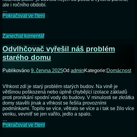
ale i ročního období.
…
Víc
Pokračovat ve čtení
panelů
znamená
víc
na
Zanechat komentář
elektřiny
Víc
panelů
Odvlhčovač vyřešil náš problém
znamená
starého domu
víc
elektřiny
Publikováno
9. června 2025
Od
admin
Kategorie:
Domácnost
Vlhkost zdí je starý problém starých budov. Na vině je
většinou poškozená nebo úplně chybějící izolace základů
proti pronikání spodní vody do budovy. V minulosti se zkrátka
domy stavěli jinak a vlhkost se řešila provozními
podmínkami. Topilo se více, větralo se více a i tak se žilo více
venku, vevnitř se jen vařilo, jedlo a spalo.
…
Odvlhčovač
Pokračovat ve čtení
vyřešil
náš