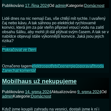
Publikováno
17. října 2024
Od
admin
Kategorie:
Domácnost
Lidé dnes na nic nemají čas, vše chtějí mít rychle. I uvařený
čaj nebo kávu. A tak sáhnou po elektrické rychlovarné
konvici, která jim za pár vteřin připraví vroucí vodu na zalití
obsahu šálku, aby mohli jít dál plýtvat svým časem. A tak se v
nabídce objevují stále výkonnější konvice. Jaká jsou jejich
rizika?
…
Musí
Pokračovat ve čtení
být
rychlovarná
konvice
Označeno tagem
elektrospotřebiče
energie
úspora
vařit
voda
opravdu
na
Zanechat komentář
rychlá?
Musí
být
Mobilhaus už nekupujeme
rychlovarná
konvice
Publikováno
14. srpna 2024
Aktualizováno
9. srpna 2024
Od
opravdu
admin
Kategorie:
Domácnost
rychlá?
Když jsme koupili zahradu na vesnici, dostali jsme k ní i