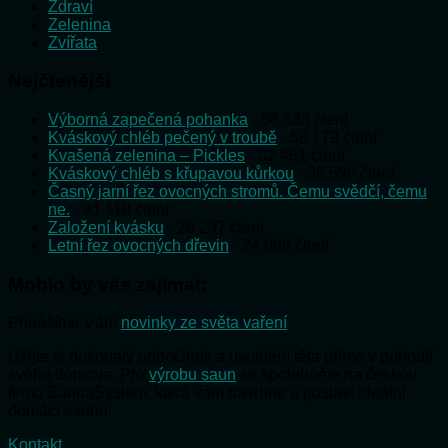
Zdraví
Zelenina
Zvířata
Nejčtenější
Výborná zapečená pohanka
- 58 533 čtení
Kváskový chléb pečený v troubě
- 58 179 čtení
Kvašená zelenina – Pickles
- 52 451 čtení
Kváskový chléb s křupavou kůrkou
- 35 598 čtení
Časný jarní řez ovocných stromů. Čemu svědčí, čemu
ne.
- 31 118 čtení
Založení kvásku
- 28 237 čtení
Letní řez ovocných dřevin
- 24 899 čtení
Mohlo by vás zajímat:
Přinášíme Vám
novinky ze světa vaření
Užijte si dokonalý odpočinek a uvolnění těla přímo v pohodlí
svého domova. Pro
výrobu saun
se spolehněte na českou
firmu SaunaSystem, která vám navrhne a postaví ideální
domácí saunu.
Kontakt