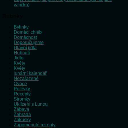
vajíčko)
Rubriky
Bylinky
Domácí chléb
Domácnost
Doporučujeme
Hlavní jídla
Hubnutí
Jídlo
Květy
Květy
lunární kalendář
Nezařazené
Ovoce
Polévky
Recepty
Stromky
Uklízení s Lunou
Zábava
Zahrada
Zákusky
Zapomenuté recepty