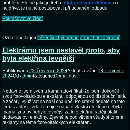
problém. Stejně jako je třeba
odstranit vodní kámen
co
nejdříve, je nutné postupovat i při ucpaném odpadu.
…
Odstraňte
Pokračovat ve čtení
tukové
usazeniny
ze
na
Označeno tagem
čištění
kuchyň
odpad
Zanechat komentář
svého
Odst
kuchyňského
tuko
Elektrárnu jsem nestavěl proto, aby
odpadu
usaz
byla elektřina levnější
ze
svéh
kuch
Publikováno
23. července 2024
Aktualizováno
18. července
odpa
2024
Od
admin
Kategorie:
Domácnost
Nedávno jsem svému kamarádovi říkal, že jsem dokončil
svou fotovoltaickou elektrárnu, odpojenou od distribuční sítě,
a začal ji využívat na naší chalupě. Po krátké debatě na toto
téma zahlásil, zda ta moje snaha o vlastní elektřinu nebyla
marná, zda by nebylo levnější za tu elektřinu raději platit
dodavatelovi elektřiny. Zjevně je pod vlivem všudypřítomné
reklamy na téma fotovoltaických elektráren.
…