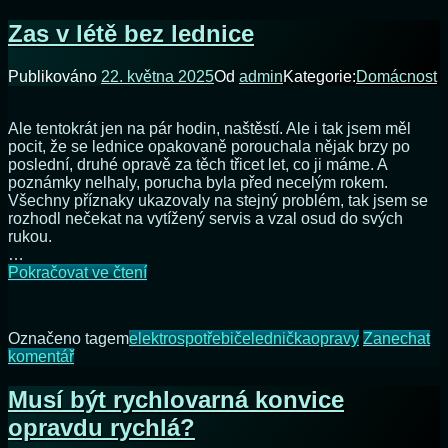
Vy
elektřiny
js
Zas v létě bez lednice
sv
pr
Publikováno
22. května 2025
Od
admin
Kategorie:
Domácnost
Me
el
Ale tentokrát jen na pár hodin, naštěstí. Ale i tak jsem měl
pocit, že se lednice opakovaně porouchala nějak brzy po
poslední, druhé opravě za těch třicet let, co ji máme. A
poznámky nelhaly, porucha byla před necelým rokem.
Všechny příznaky ukazovaly na stejný problém, tak jsem se
rozhodl nečekat na vytížený servis a vzal osud do svých
rukou.
…
Zas
Pokračovat ve čtení
v
létě
bez
Označeno tagem
elektrospotřebiče
lednička
opravy
Zanechat
lednice
na
komentář
Zas
v
Musí být rychlovarná konvice
létě
opravdu rychlá?
bez
lednice