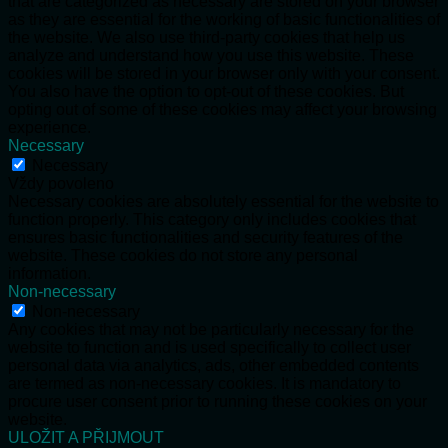
that are categorized as necessary are stored on your browser
as they are essential for the working of basic functionalities of
the website. We also use third-party cookies that help us
analyze and understand how you use this website. These
cookies will be stored in your browser only with your consent.
You also have the option to opt-out of these cookies. But
opting out of some of these cookies may affect your browsing
experience.
Necessary
Necessary
Vždy povoleno
Necessary cookies are absolutely essential for the website to
function properly. This category only includes cookies that
ensures basic functionalities and security features of the
website. These cookies do not store any personal
information.
Non-necessary
Non-necessary
Any cookies that may not be particularly necessary for the
website to function and is used specifically to collect user
personal data via analytics, ads, other embedded contents
are termed as non-necessary cookies. It is mandatory to
procure user consent prior to running these cookies on your
website.
ULOŽIT A PŘIJMOUT