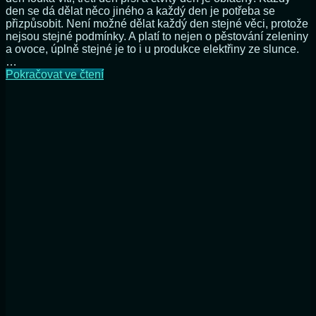
den se dá dělat něco jiného a každý den je potřeba se
přizpůsobit. Není možné dělat každý den stejné věci, protože
nejsou stejné podmínky. A platí to nejen o pěstování zeleniny
a ovoce, úplně stejné je to i u produkce elektřiny ze slunce.
…
Víc
Pokračovat ve čtení
baterek
znamená
déle
elektřina