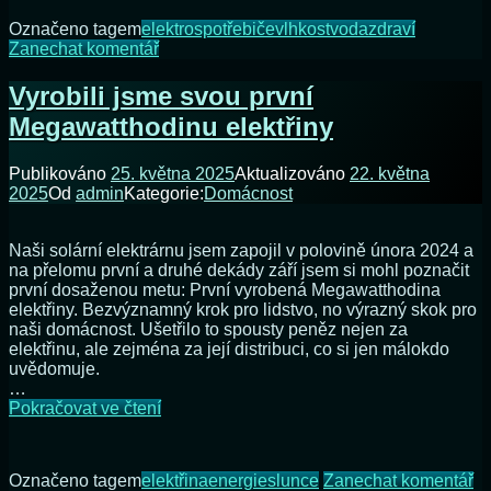
problém
Označeno tagem
elektrospotřebiče
vlhkost
voda
zdraví
starého
na
Zanechat komentář
domu
Odvlhčovač
vyřešil
Vyrobili jsme svou první
náš
Megawatthodinu elektřiny
problém
starého
domu
Publikováno
25. května 2025
Aktualizováno
22. května
2025
Od
admin
Kategorie:
Domácnost
Naši solární elektrárnu jsem zapojil v polovině února 2024 a
na přelomu první a druhé dekády září jsem si mohl poznačit
první dosaženou metu: První vyrobená Megawatthodina
elektřiny. Bezvýznamný krok pro lidstvo, no výrazný skok pro
naši domácnost. Ušetřilo to spousty peněz nejen za
elektřinu, ale zejména za její distribuci, co si jen málokdo
uvědomuje.
…
Vyrobili
Pokračovat ve čtení
jsme
svou
první
n
Označeno tagem
elektřina
energie
slunce
Zanechat komentář
Megawatthodinu