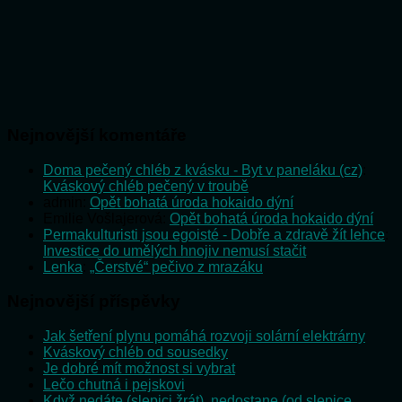
Nejnovější komentáře
Doma pečený chléb z kvásku - Byt v paneláku (cz)
:
Kváskový chléb pečený v troubě
admin
:
Opět bohatá úroda hokaido dýní
Emilie Vošlajerová
:
Opět bohatá úroda hokaido dýní
Permakulturisti jsou egoisté - Dobře a zdravě žít lehce
:
Investice do umělých hnojiv nemusí stačit
Lenka
:
„Čerstvé“ pečivo z mrazáku
Nejnovější příspěvky
Jak šetření plynu pomáhá rozvoji solární elektrárny
Kváskový chléb od sousedky
Je dobré mít možnost si vybrat
Lečo chutná i pejskovi
Když nedáte (slepici žrát), nedostane (od slepice