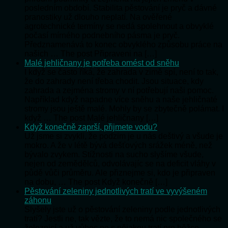
posledním období. Stabilita pěstování je pryč a dávné
pranostiky už dlouho neplatí. Na ověřené
agrotechnické termíny se nedá spolehnout a obvyklé
počasí mírného podnebního pásma je pryč.
Předznamenává to konec obvyklého způsobu práce na
našich … The post Připraveni na […]
Malé jehličnany je potřeba omést od sněhu
I když se často říká, že zahrada v zimě spí, není to tak,
že do zahrady není třeba chodit. Jsou situace, kdy
zahrada a zejména stromy v ní potřebují naši pomoc.
Například když napadne více sněhu a naše jehličnaté
stromy jsou ještě malé. Mohly by se zbytečně polámat. I
když … The post Malé jehličnany […]
Když konečně zaprší, přijmete vodu?
Už jsme si zvykli, že podzim je u nás deštivý a všude je
mokro. A že v létě bývá dešťových srážek méně, než
bývalo zvykem. Stížnosti na sucho slyšíme všude,
nejen od zemědělců, odvolávajíc se na deficit vláhy v
půdě vůči průměru. Ale přiznejme si, kdo je připraven
na dobu, … The post Když konečně […]
Pěstování zeleniny jednotlivých tratí ve vyvýšeném
záhonu
Slyšely jste už o pěstování zeleniny podle jednotlivých
tratí? Jestli ne, tak vězte, že to nemá nic společného se
železnicí a už vůbec ne s nějakou tratí pro běžce-