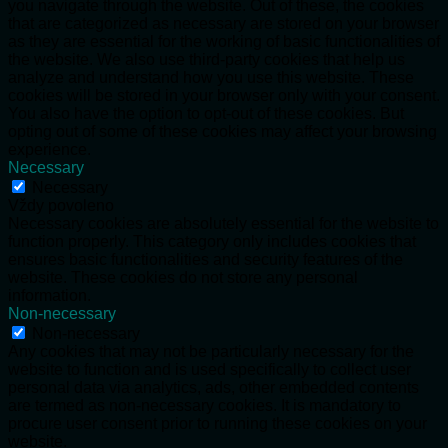
you navigate through the website. Out of these, the cookies
that are categorized as necessary are stored on your browser
as they are essential for the working of basic functionalities of
the website. We also use third-party cookies that help us
analyze and understand how you use this website. These
cookies will be stored in your browser only with your consent.
You also have the option to opt-out of these cookies. But
opting out of some of these cookies may affect your browsing
experience.
Necessary
Necessary
Vždy povoleno
Necessary cookies are absolutely essential for the website to
function properly. This category only includes cookies that
ensures basic functionalities and security features of the
website. These cookies do not store any personal
information.
Non-necessary
Non-necessary
Any cookies that may not be particularly necessary for the
website to function and is used specifically to collect user
personal data via analytics, ads, other embedded contents
are termed as non-necessary cookies. It is mandatory to
procure user consent prior to running these cookies on your
website.