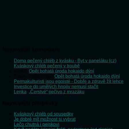
Nejnovější komentáře
Doma pečený chléb z kvásku - Byt v paneláku (cz)
:
Kváskový chléb pečený v troubě
admin
:
Opět bohatá úroda hokaido dýní
Emilie Vošlajerová
:
Opět bohatá úroda hokaido dýní
Permakulturisti jsou egoisté - Dobře a zdravě žít lehce
:
Investice do umělých hnojiv nemusí stačit
Lenka
:
„Čerstvé“ pečivo z mrazáku
Nejnovější příspěvky
Kváskový chléb od sousedky
Je dobré mít možnost si vybrat
Lečo chutná i pejskovi