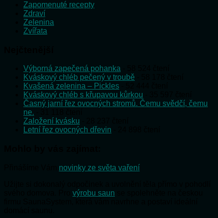
Zapomenuté recepty
Zdraví
Zelenina
Zvířata
Nejčtenější
Výborná zapečená pohanka
- 58 524 čtení
Kváskový chléb pečený v troubě
- 58 178 čtení
Kvašená zelenina – Pickles
- 52 444 čtení
Kváskový chléb s křupavou kůrkou
- 35 597 čtení
Časný jarní řez ovocných stromů. Čemu svědčí, čemu
ne.
- 31 118 čtení
Založení kvásku
- 28 237 čtení
Letní řez ovocných dřevin
- 24 898 čtení
Mohlo by vás zajímat:
Přinášíme Vám
novinky ze světa vaření
Užijte si dokonalý odpočinek a uvolnění těla přímo v pohodlí
svého domova. Pro
výrobu saun
se spolehněte na českou
firmu SaunaSystem, která vám navrhne a postaví ideální
domácí saunu.