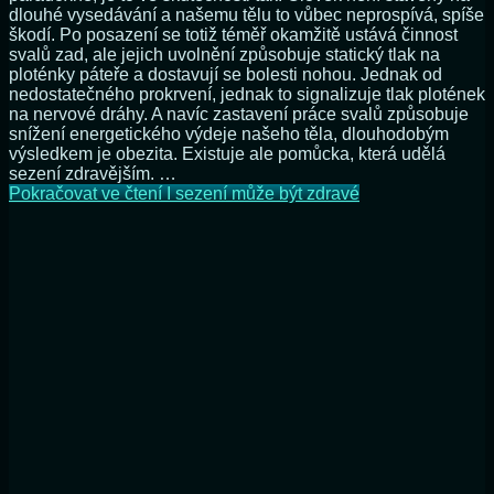
dlouhé vysedávání a našemu tělu to vůbec neprospívá, spíše
škodí. Po posazení se totiž téměř okamžitě ustává činnost
svalů zad, ale jejich uvolnění způsobuje statický tlak na
ploténky páteře a dostavují se bolesti nohou. Jednak od
nedostatečného prokrvení, jednak to signalizuje tlak plotének
na nervové dráhy. A navíc zastavení práce svalů způsobuje
snížení energetického výdeje našeho těla, dlouhodobým
výsledkem je obezita. Existuje ale pomůcka, která udělá
sezení zdravějším. …
Pokračovat ve čtení
I sezení může být zdravé