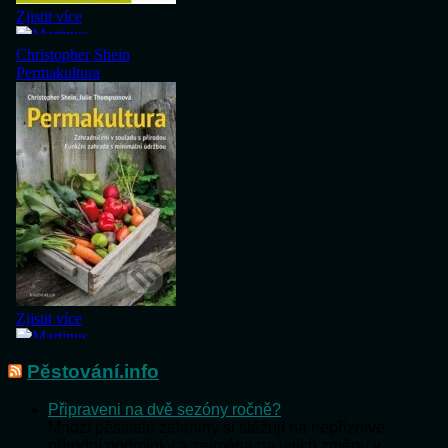
Pěstování.info
Připraveni na dvě sezóny ročně?
Mnozí pěstitelé zeleniny si stěžují na nepříznivé
přírodní podmínky a zejména na jejich změnu v