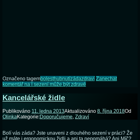
Označeno tagem
bolest
hubnutí
záda
zdraví
Zanechat
komentář
na I sezení může být zdravé
Kancelářské židle
Publikováno
11. ledna 2013
Aktualizováno
8. října 2018
Od
Olinka
Kategorie:
Doporučujeme
,
Zdraví
Bolí vás záda? Jste unaveni z dlouhého sezení v práci? Že
už máte i ergonomickou židli a ani ta nepomáhá? Ani Míč?