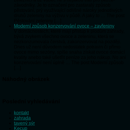
závodníky. Je to označení pro zastaralý způsob
pěstování, prý využívající odlišné nároky jednotlivých
druhů zeleniny na výživu v půdě. A jaký to … The post
Pěstování zeleniny […]
Moderní způsob konzervování ovoce – zavřeniny
V domácnostech, které mají přístup k plodům zahrady,
bývá zvykem všechno ovoce a zeleninu, která se
nezkonzumovala čerstvá, zakonzervovat na později.
Dnes už není důvodem nedostatek potravin či přímo
ovoce mimo sezóny, spíše snaha získat ovoce domácí
kvality anebo také ušetřit peníze za jeho nákup. No ani
konzervování není úplně … The post Moderní způsob
[…]
Náhodný obrázek
Poslední vyhledávání
kontakt
zahrada
tavený sýr
Kecup