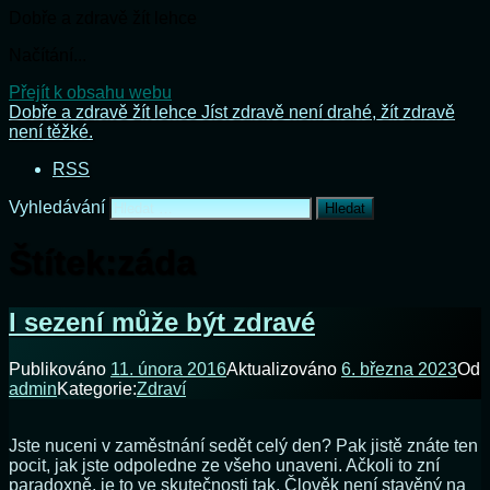
Dobře a zdravě žít lehce
Načítání...
Přejít k obsahu webu
Dobře a zdravě žít lehce
Jíst zdravě není drahé, žít zdravě
není těžké.
RSS
Vyhledávání
Štítek:
záda
I sezení může být zdravé
Publikováno
11. února 2016
Aktualizováno
6. března 2023
Od
admin
Kategorie:
Zdraví
Jste nuceni v zaměstnání sedět celý den? Pak jistě znáte ten
pocit, jak jste odpoledne ze všeho unaveni. Ačkoli to zní
paradoxně, je to ve skutečnosti tak. Člověk není stavěný na