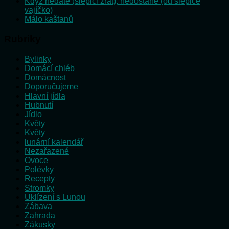
Když nedáte (slepici žrát), nedostane (od slepice
vajíčko)
Málo kaštanů
Rubriky
Bylinky
Domácí chléb
Domácnost
Doporučujeme
Hlavní jídla
Hubnutí
Jídlo
Květy
Květy
lunární kalendář
Nezařazené
Ovoce
Polévky
Recepty
Stromky
Uklízení s Lunou
Zábava
Zahrada
Zákusky