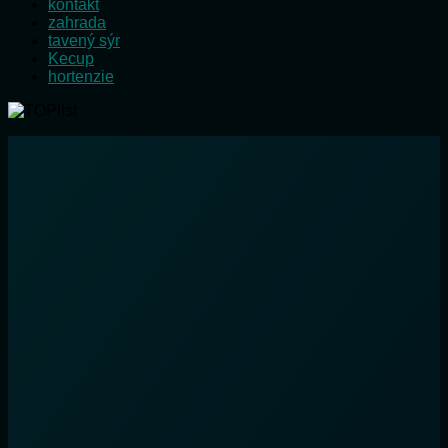
kontakt
zahrada
tavený sýr
Kecup
hortenzie