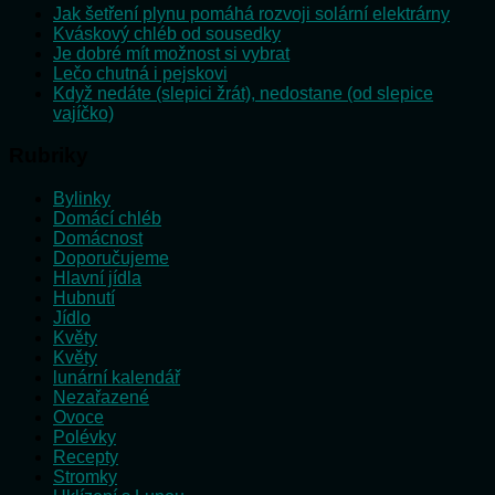
Jak šetření plynu pomáhá rozvoji solární elektrárny
Kváskový chléb od sousedky
Je dobré mít možnost si vybrat
Lečo chutná i pejskovi
Když nedáte (slepici žrát), nedostane (od slepice
vajíčko)
Rubriky
Bylinky
Domácí chléb
Domácnost
Doporučujeme
Hlavní jídla
Hubnutí
Jídlo
Květy
Květy
lunární kalendář
Nezařazené
Ovoce
Polévky
Recepty
Stromky