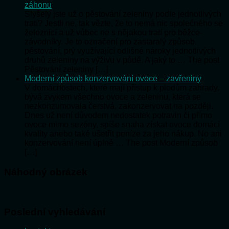
záhonu
Slyšely jste už o pěstování zeleniny podle jednotlivých
tratí? Jestli ne, tak vězte, že to nemá nic společného se
železnicí a už vůbec ne s nějakou tratí pro běžce-
závodníky. Je to označení pro zastaralý způsob
pěstování, prý využívající odlišné nároky jednotlivých
druhů zeleniny na výživu v půdě. A jaký to … The post
Pěstování zeleniny […]
Moderní způsob konzervování ovoce – zavřeniny
V domácnostech, které mají přístup k plodům zahrady,
bývá zvykem všechno ovoce a zeleninu, která se
nezkonzumovala čerstvá, zakonzervovat na později.
Dnes už není důvodem nedostatek potravin či přímo
ovoce mimo sezóny, spíše snaha získat ovoce domácí
kvality anebo také ušetřit peníze za jeho nákup. No ani
konzervování není úplně … The post Moderní způsob
[…]
Náhodný obrázek
Poslední vyhledávání