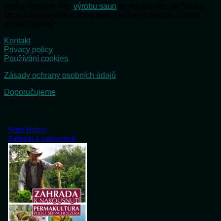
svého domova. Pro
výrobu saun
se spolehněte na českou
firmu SaunaSystem, která vám navrhne a postaví ideální
domácí saunu.
Kontakt
Privacy policy
Používání cookies
Zásady ochrany osobních údajů
Doporučujeme