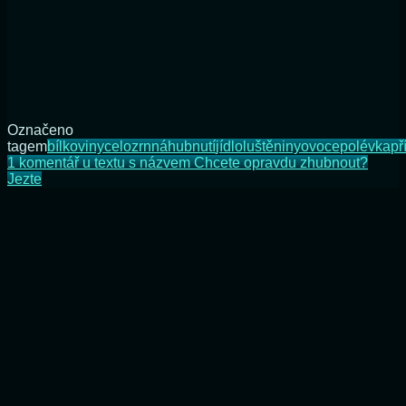
Označeno
tagem
bílkoviny
celozrnná
hubnutí
jídlo
luštěniny
ovoce
polévka
př
1 komentář
u textu s názvem Chcete opravdu zhubnout?
Jezte