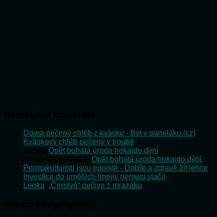
Nejnovější komentáře
Doma pečený chléb z kvásku - Byt v paneláku (cz)
:
Kváskový chléb pečený v troubě
admin
:
Opět bohatá úroda hokaido dýní
Emilie Vošlajerová
:
Opět bohatá úroda hokaido dýní
Permakulturisti jsou egoisté - Dobře a zdravě žít lehce
:
Investice do umělých hnojiv nemusí stačit
Lenka
:
„Čerstvé“ pečivo z mrazáku
Nejnovější příspěvky