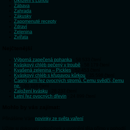
Uklízení s Lunou
Zábava
Zahrada
Zákusky
Zapomenuté recepty
Zdraví
Zelenina
Zvířata
Nejčtenější
Výborná zapečená pohanka
- 58 533 čtení
Kváskový chléb pečený v troubě
- 58 179 čtení
Kvašená zelenina – Pickles
- 52 453 čtení
Kváskový chléb s křupavou kůrkou
- 35 598 čtení
Časný jarní řez ovocných stromů. Čemu svědčí, čemu
ne.
- 31 118 čtení
Založení kvásku
- 28 237 čtení
Letní řez ovocných dřevin
- 24 899 čtení
Mohlo by vás zajímat:
Přinášíme Vám
novinky ze světa vaření
Užijte si dokonalý odpočinek a uvolnění těla přímo v pohodlí