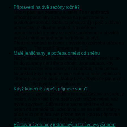
Připraveni na dvě sezóny ročně?
Mnozí pěstitelé zeleniny si stěžují na nepříznivé
přírodní podmínky a zejména na jejich změnu v
posledním období. Stabilita pěstování je pryč a dávné
pranostiky už dlouho neplatí. Na ověřené
agrotechnické termíny se nedá spolehnout a obvyklé
počasí mírného podnebního pásma je pryč.
Předznamenává to konec obvyklého způsobu práce na
našich … The post Připraveni na […]
Malé jehličnany je potřeba omést od sněhu
I když se často říká, že zahrada v zimě spí, není to tak,
že do zahrady není třeba chodit. Jsou situace, kdy
zahrada a zejména stromy v ní potřebují naši pomoc.
Například když napadne více sněhu a naše jehličnaté
stromy jsou ještě malé. Mohly by se zbytečně polámat. I
když … The post Malé jehličnany […]
Když konečně zaprší, přijmete vodu?
Už jsme si zvykli, že podzim je u nás deštivý a všude je
mokro. A že v létě bývá dešťových srážek méně, než
bývalo zvykem. Stížnosti na sucho slyšíme všude,
nejen od zemědělců, odvolávajíc se na deficit vláhy v
půdě vůči průměru. Ale přiznejme si, kdo je připraven
na dobu, … The post Když konečně […]
Pěstování zeleniny jednotlivých tratí ve vyvýšeném