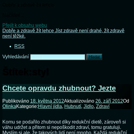
Dobře a zdravě žít lehce
Načítání...
Přejít k obsahu webu
Dobře a zdravě žít lehce
Jíst zdravě není drahé, žít zdravě
není těžké.
RSS
Vyhledávání
Štítek:
styl
Chcete opravdu zhubnout? Jezte
Publikováno
18. května 2012
Aktualizováno
26. září 2012
Od
Olinka
Kategorie:
Hlavní jídla
,
Hubnutí
,
Jídlo
,
Zdraví
Komu se podařilo zhubnout díky redukční dietě, zároveň si
váhu udržet a přitom si nepoškodit zdraví, tomu gratuluji.
Myslím si ale, že takových lidí není mnoho. Každá redukční