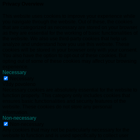
Privacy Overview
This website uses cookies to improve your experience while
you navigate through the website. Out of these, the cookies
that are categorized as necessary are stored on your browser
as they are essential for the working of basic functionalities of
the website. We also use third-party cookies that help us
analyze and understand how you use this website. These
cookies will be stored in your browser only with your consent.
You also have the option to opt-out of these cookies. But
opting out of some of these cookies may affect your browsing
experience.
Necessary
Necessary
Vždy povoleno
Necessary cookies are absolutely essential for the website to
function properly. This category only includes cookies that
ensures basic functionalities and security features of the
website. These cookies do not store any personal
information.
Non-necessary
Non-necessary
Any cookies that may not be particularly necessary for the
website to function and is used specifically to collect user