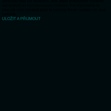
personal data via analytics, ads, other embedded contents
are termed as non-necessary cookies. It is mandatory to
procure user consent prior to running these cookies on your
website.
ULOŽIT A PŘIJMOUT